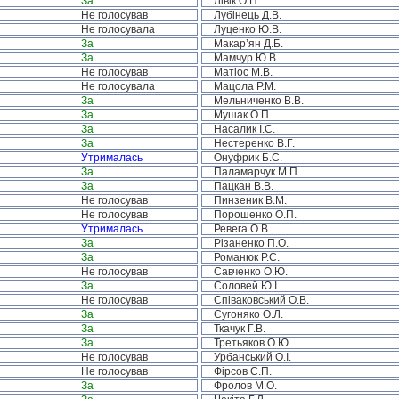
За
Лівік О.П.
Не голосував
Лубінець Д.В.
Не голосувала
Луценко Ю.В.
За
Макар’ян Д.Б.
За
Мамчур Ю.В.
Не голосував
Матіос М.В.
Не голосувала
Мацола Р.М.
За
Мельниченко В.В.
За
Мушак О.П.
За
Насалик І.С.
За
Нестеренко В.Г.
Утрималась
Онуфрик Б.С.
За
Паламарчук М.П.
За
Пацкан В.В.
Не голосував
Пинзеник В.М.
Не голосував
Порошенко О.П.
Утрималась
Ревега О.В.
За
Різаненко П.О.
За
Романюк Р.С.
Не голосував
Савченко О.Ю.
За
Соловей Ю.І.
Не голосував
Співаковський О.В.
За
Сугоняко О.Л.
За
Ткачук Г.В.
За
Третьяков О.Ю.
Не голосував
Урбанський О.І.
Не голосував
Фірсов Є.П.
За
Фролов М.О.