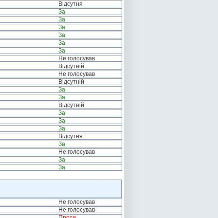
Відсутня
За
За
За
За
За
За
Не голосував
Відсутній
Не голосував
Відсутній
За
За
Відсутній
За
За
За
Відсутня
За
Не голосував
За
За
Не голосував
Не голосував
Проти