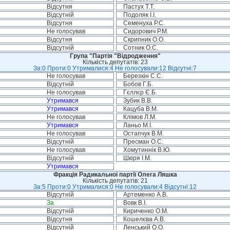
Відсутня
Пастух Т.Т.
Відсутній
Подоляк І.І.
Відсутня
Семенуха Р.С.
Не голосував
Сидорович Р.М.
Відсутня
Скрипник О.О.
Відсутній
Сотник О.С.
Група "Партія "Відродження"
Кількість депутатів: 23
За:0 Проти:0 Утрималися:4 Не голосували:12 Відсутні:7
Не голосував
Березкін С.С.
Відсутній
Бобов Г.Б.
Не голосував
Гєллєр Є.Б.
Утримався
Зубик В.В.
Утримався
Кацуба В.М.
Не голосував
Клімов Л.М.
Утримався
Ланьо М.І.
Не голосував
Остапчук В.М.
Відсутній
Пресман О.С.
Не голосував
Хомутиннік В.Ю.
Відсутній
Шкіря І.М.
Утримався
Фракція Радикальної партії Олега Ляшка
Кількість депутатів: 21
За:5 Проти:0 Утрималися:0 Не голосували:4 Відсутні:12
Відсутній
Артеменко А.В.
За
Вовк В.І.
Відсутній
Кириченко О.М.
Відсутня
Кошелєва А.В.
Відсутній
Ленський О.О.