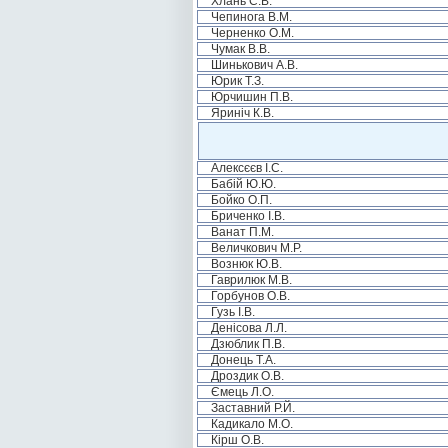
Хлань С.В.
Чепинога В.М.
Черненко О.М.
Чумак В.В.
Шинькович А.В.
Юрик Т.З.
Юрчишин П.В.
Яриніч К.В.
Алексєєв І.С.
Бабій Ю.Ю.
Бойко О.П.
Бриченко І.В.
Ванат П.М.
Величкович М.Р.
Вознюк Ю.В.
Гаврилюк М.В.
Горбунов О.В.
Гузь І.В.
Денісова Л.Л.
Дзюблик П.В.
Донець Т.А.
Дроздик О.В.
Ємець Л.О.
Заставний Р.Й.
Кадикало М.О.
Кірш О.В.