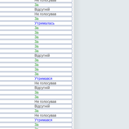
Не голосував
За
Відсутній
Не голосував
За
Утрималась
За
За
За
За
За
За
Відсутній
За
За
За
За
Утримався
Не голосував
Відсутній
За
За
Не голосував
Відсутній
За
Не голосував
Утримався
За