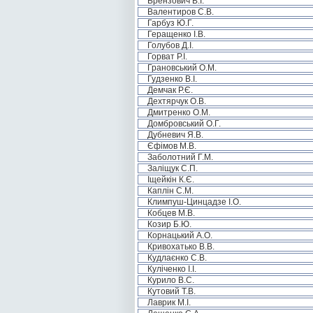
Брензович В.І.
Валентиров С.В.
Гарбуз Ю.Г.
Геращенко І.В.
Голубов Д.І.
Горват Р.І.
Грановський О.М.
Гудзенко В.І.
Демчак Р.Є.
Дехтярчук О.В.
Дмитренко О.М.
Домбровський О.Г.
Дубневич Я.В.
Єфімов М.В.
Заболотний Г.М.
Заліщук С.П.
Іщейкін К.Є.
Каплін С.М.
Климпуш-Цинцадзе І.О.
Кобцев М.В.
Козир Б.Ю.
Корнацький А.О.
Кривохатько В.В.
Кудлаєнко С.В.
Куліченко І.І.
Курило В.С.
Кутовий Т.В.
Лаврик М.І.