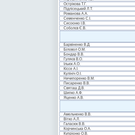
Острікова Т.Г.
Підлісецький Л.Т.
Романова А.А.
Семенченко С.І.
Сисоєнко І.В.
Соболєв Є.В.
Барвіненко В.Д.
Біловол О.М.
Бондар В.В.
Гуляєв В.О.
Ільюк А.О.
Кіссе А.І.
Кулініч О.І.
Ничипоренко В.М.
Писаренко В.В.
Святаш Д.В.
Шипко А.Ф.
Яценко А.В.
Амельченко В.В.
Вітко А.Л.
Галасюк В.В.
Корчинська О.А.
Купрієнко О.В.