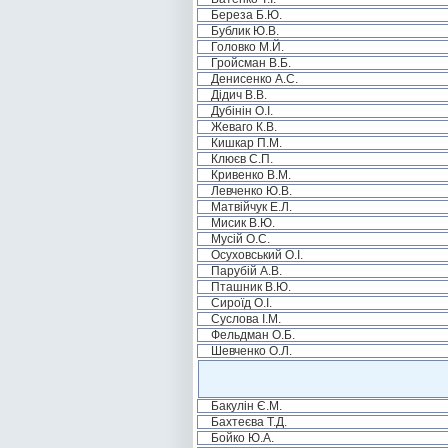
Береза Б.Ю.
Бублик Ю.В.
Головко М.Й.
Гройсман В.Б.
Денисенко А.С.
Дідич В.В.
Дубінін О.І.
Жеваго К.В.
Кишкар П.М.
Клюєв С.П.
Кривенко В.М.
Левченко Ю.В.
Матвійчук Е.Л.
Мисик В.Ю.
Мусій О.С.
Осуховський О.І.
Парубій А.В.
Пташник В.Ю.
Сироїд О.І.
Суслова І.М.
Фельдман О.Б.
Шевченко О.Л.
Бакулін Є.М.
Бахтеєва Т.Д.
Бойко Ю.А.