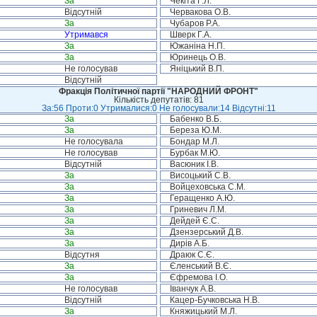
За
Чекіта Г.Л.
Відсутній
Червакова О.В.
За
Чубаров Р.А.
Утримався
Шверк Г.А.
За
Южаніна Н.П.
За
Юринець О.В.
Не голосував
Яніцький В.П.
Відсутній
Фракція Політичної партії "НАРОДНИЙ ФРОНТ"
Кількість депутатів: 81
За:56 Проти:0 Утрималися:0 Не голосували:14 Відсутні:11
За
Бабенко В.Б.
За
Береза Ю.М.
Не голосувала
Бондар М.Л.
Не голосував
Бурбак М.Ю.
Відсутній
Васюник І.В.
За
Висоцький С.В.
За
Войцеховська С.М.
За
Геращенко А.Ю.
За
Гриневич Л.М.
За
Дейдей Є.С.
За
Дзензерський Д.В.
За
Дирів А.Б.
Відсутня
Драюк С.Є.
За
Єленський В.Є.
За
Єфремова І.О.
Не голосував
Іванчук А.В.
Відсутній
Кацер-Бучковська Н.В.
За
Княжицький М.Л.