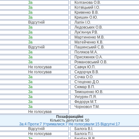
За
Колганова О.В.
За
Котвіцький І.О.
За
Кривенко В.В.
За
Кришин О.Ю.
Відсутній
Лапін І.О.
За
Ледовських О.В.
За
Лук’янчук Р.В.
За
Мартиненко М.В.
За
Матейченко К.В.
Відсутній
Пашинський С.В.
За
Поляков М.А.
За
Присяжнюк О.А.
За
Романовський О.В.
Не голосував
Савчук Ю.П.
Не голосував
Сидорчук В.В.
За
Сочка О.О.
За
Стеценко Д.О.
За
Сюмар В.П.
За
Тимошенко Ю.В.
За
Унгурян П.Я.
За
Федорук М.Т.
За
Чорновол Т.М.
Не голосував
Позафракційні
Кількість депутатів: 50
За:4 Проти:7 Утрималися:7 Не голосували:15 Відсутні:17
Відсутній
Балога В.І.
Не голосував
Балога П.І.
За
Безбах Я.Я.