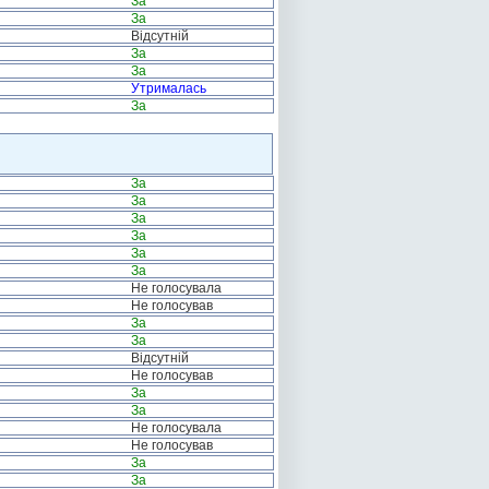
За
За
Відсутній
За
За
Утрималась
За
За
За
За
За
За
За
Не голосувала
Не голосував
За
За
Відсутній
Не голосував
За
За
Не голосувала
Не голосував
За
За