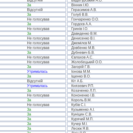
Відсутній
Вадатурський А.О.
За
Вінник І.Ю.
Відсутній
Герасимов А.В.
За
Голуб В.В.
Не голосував
Гончаренко О.О.
За
Гордєєв А.А.
Не голосував
Гринів І.О.
За
Давиденко В.М.
Не голосував
Денисенко В.І.
Не голосував
Джемілєв М. .
Не голосував
Довбенко М.В.
За
Дубневич Б.В.
Не голосував
Євлахов А.С.
Не голосував
Жолобецький О.О.
За
Загорій Г.В.
Утрималась
Іонова М.М.
За
Іщенко В.О.
Відсутній
Кіт А.Б.
Утрималась
Князевич Р.П.
За
Козаченко Л.П.
Не голосував
Кононенко І.В.
За
Король В.М.
Не голосував
Кубів С.І.
За
Кузьменко А.І.
За
Куніцин С.В.
За
Курячий М.П.
За
Кучер М.І.
За
Лесюк Я.В.