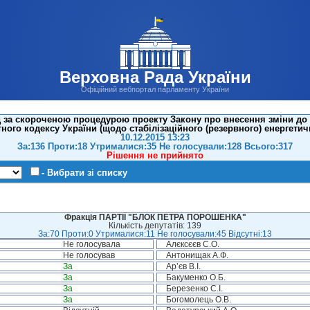
Верховна Рада України
Офіційний вебпортал парламенту України
 за скороченою процедурою проекту Закону про внесення зміни до ро
ого кодексу України (щодо стабілізаційного (резервного) енергетич
10.12.2015 13:23
За:136 Проти:18 Утрималися:35 Не голосували:128 Всього:317
Рішення не прийнято
- Вибрати зі списку
Фракція ПАРТІЇ "БЛОК ПЕТРА ПОРОШЕНКА"
Кількість депутатів: 139
За:70 Проти:0 Утрималися:11 Не голосували:45 Відсутні:13
Не голосувала
Алєксєєв С.О.
Не голосував
Антонищак А.Ф.
За
Ар’єв В.І.
За
Бакуменко О.Б.
За
Березенко С.І.
За
Богомолець О.В.