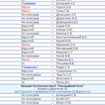
Утримався
Білецький А.Є.
Проти
Герега О.В.
Проти
Гопко Г.М.
Не голосував
Денисенко А.П.
Не голосував
Дерев’янко Ю.Б.
Не голосував
Добродомов Д.Є.
Відсутній
Єднак О.В.
Відсутній
Іллєнко А.Ю.
Не голосував
Ківалов С.В.
Відсутній
Константіновський В.Л.
Відсутній
Купрій В.М.
Проти
Марченко О.О.
Відсутній
Матківський Б.М.
Відсутній
Міщенко С.Г.
Не голосував
Негой Ф.Ф.
Проти
Парасюк В.З.
За
Петьовка В.В.
Утрималась
Рудик С.Я.
Відсутня
Супруненко О.І.
Не голосувала
Тарута С.О.
Відсутній
Філатов Б.А.
За
Ярош Д.А.
Фракція Політичної партії "Опозиційний блок"
Кількість депутатів: 43
За:0 Проти:9 Утрималися:3 Не голосували:20 Відсутні:11
Не голосував
Балицький Є.В.
Не голосувала
Білий О.П.
Не голосував
Вілкул О.Ю.