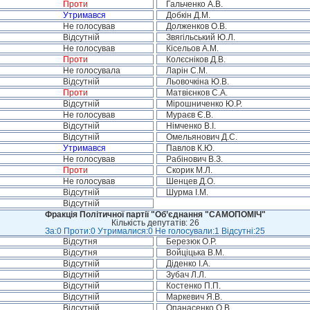
Проти
Гальченко А.В.
Утримався
Добкін Д.М.
Не голосував
Долженков О.В.
Відсутній
Звягільський Ю.Л.
Не голосував
Кісельов А.М.
Проти
Колєсніков Д.В.
Не голосувала
Ларін С.М.
Відсутній
Льовочкіна Ю.В.
Проти
Матвієнков С.А.
Відсутній
Мірошниченко Ю.Р.
Не голосував
Мураєв Є.В.
Відсутній
Німченко В.І.
Відсутній
Омельянович Д.С.
Утримався
Павлов К.Ю.
Не голосував
Рабінович В.З.
Проти
Скорик М.Л.
Не голосував
Шенцев Д.О.
Відсутній
Шурма І.М.
Відсутній
Фракція Політичної партії "Об’єднання "САМОПОМІЧ"
Кількість депутатів: 26
За:0 Проти:0 Утрималися:0 Не голосували:1 Відсутні:25
Відсутня
Березюк О.Р.
Відсутня
Войціцька В.М.
Відсутній
Діденко І.А.
Відсутній
Зубач Л.Л.
Відсутній
Костенко П.П.
Відсутній
Маркевич Я.В.
Відсутній
Опанасенко О.В.