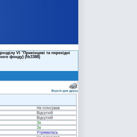
зділу VI "Прикінцеві та перехідні
ного фонду) (№3388)
Версія для друку
Не голосував
Відсутній
Відсутній
За
За
Утрималась