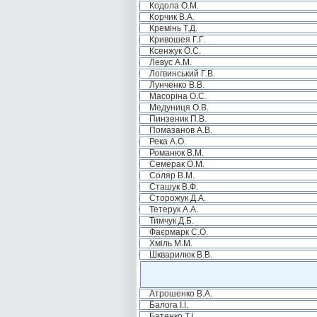
Кодола О.М.
Корчик В.А.
Кремінь Т.Д.
Кривошея Г.Г.
Ксенжук О.С.
Левус А.М.
Логвинський Г.В.
Лунченко В.В.
Масоріна О.С.
Медуниця О.В.
Пинзеник П.В.
Помазанов А.В.
Река А.О.
Романюк В.М.
Семерак О.М.
Соляр В.М.
Сташук В.Ф.
Сторожук Д.А.
Тетерук А.А.
Тимчук Д.Б.
Фаєрмарк С.О.
Хміль М.М.
Шкварилюк В.В.
Атрошенко В.А.
Балога І.І.
Батенко Т.І.