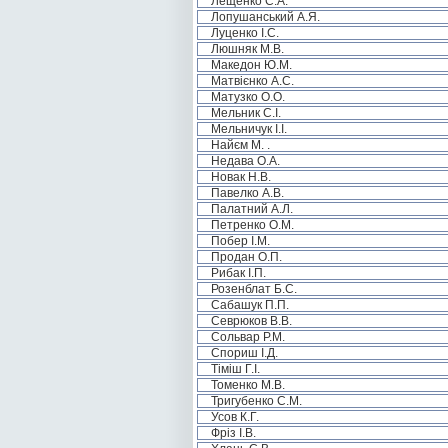
Лещенко С.А.
Лопушанський А.Я.
Луценко І.С.
Люшняк М.В.
Македон Ю.М.
Матвієнко А.С.
Матузко О.О.
Мельник С.І.
Мельничук І.І.
Найєм М. .
Недава О.А.
Новак Н.В.
Павелко А.В.
Палатний А.Л.
Петренко О.М.
Побер І.М.
Продан О.П.
Рибак І.П.
Розенблат Б.С.
Сабашук П.П.
Севрюков В.В.
Сольвар Р.М.
Спориш І.Д.
Тіміш Г.І.
Томенко М.В.
Тригубенко С.М.
Усов К.Г.
Фріз І.В.