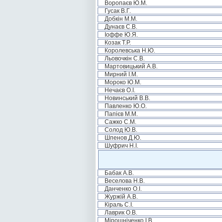
Воропаєв Ю.М.
Гусак В.Г.
Добкін М.М.
Дунаєв С.В.
Іоффе Ю.Я.
Козак Т.Р.
Королевська Н.Ю.
Льовочкін С.В.
Мартовицький А.В.
Мирний І.М.
Мороко Ю.М.
Нечаєв О.І.
Новинський В.В.
Павленко Ю.О.
Папієв М.М.
Сажко С.М.
Солод Ю.В.
Шпенов Д.Ю.
Шуфрич Н.І.
Бабак А.В.
Веселова Н.В.
Данченко О.І.
Журжій А.В.
Кіраль С.І.
Лаврик О.В.
Мірошніченко І.В.