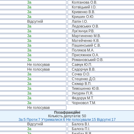
За
Колганова О.В.
За
Котвіцький І.О.
За
Кривенко В.В.
За
Кришин О.Ю.
Відсутній
Лапін І.О.
За
Ледовських О.В.
За
Лук’янчук Р.В.
За
Мартиненко М.В.
За
Матейченко К.В.
За
Пашинський С.В.
За
Поляков М.А.
За
Присяжнюк О.А.
За
Романовський О.В.
Не голосував
Савчук Ю.П.
Не голосував
Сидорчук В.В.
За
Сочка О.О.
За
Стеценко Д.О.
За
Сюмар В.П.
За
Тимошенко Ю.В.
За
Унгурян П.Я.
За
Федорук М.Т.
За
Чорновол Т.М.
Не голосував
Позафракційні
Кількість депутатів: 50
За:5 Проти:7 Утрималися:6 Не голосували:15 Відсутні:17
Відсутній
Балога В.І.
За
Балога П.І.
За
Безбах Я.Я.