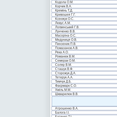
Кодола О.М.
Корчик В.А.
Кремінь Т.Д.
Кривошея Г.Г.
Ксенжук О.С.
Левус А.М.
Логвинський Г.В.
Лунченко В.В.
Масоріна О.С.
Медуниця О.В.
Пинзеник П.В.
Помазанов А.В.
Река А.О.
Романюк В.М.
Семерак О.М.
Соляр В.М.
Сташук В.Ф.
Сторожук Д.А.
Тетерук А.А.
Тимчук Д.Б.
Фаєрмарк С.О.
Хміль М.М.
Шкварилюк В.В.
Атрошенко В.А.
Балога І.І.
Батенко Т.І.