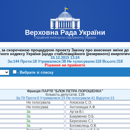
Верховна Рада України
Офіційний вебпортал парламенту України
 за скороченою процедурою проекту Закону про внесення зміни до ро
ого кодексу України (щодо стабілізаційного (резервного) енергетич
10.12.2015 13:24
За:144 Проти:18 Утрималися:38 Не голосували:118 Всього:318
Рішення не прийнято
- Вибрати зі списку
Фракція ПАРТІЇ "БЛОК ПЕТРА ПОРОШЕНКА"
Кількість депутатів: 139
За:70 Проти:0 Утрималися:15 Не голосували:41 Відсутні:13
Не голосувала
Алєксєєв С.О.
Не голосував
Антонищак А.Ф.
За
Ар’єв В.І.
За
Бакуменко О.Б.
За
Березенко С.І.
За
Богомолець О.В.