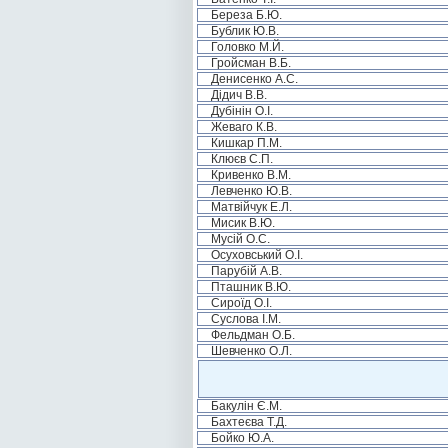
Береза Б.Ю.
Бублик Ю.В.
Головко М.Й.
Гройсман В.Б.
Денисенко А.С.
Дідич В.В.
Дубінін О.І.
Жеваго К.В.
Кишкар П.М.
Клюєв С.П.
Кривенко В.М.
Левченко Ю.В.
Матвійчук Е.Л.
Мисик В.Ю.
Мусій О.С.
Осуховський О.І.
Парубій А.В.
Пташник В.Ю.
Сироїд О.І.
Суслова І.М.
Фельдман О.Б.
Шевченко О.Л.
Бакулін Є.М.
Бахтеєва Т.Д.
Бойко Ю.А.