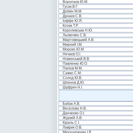
Воропаєв Ю.М.
Гусак В.Г.
Добкін М.М.
Дунаєв С.В.
Іоффе Ю.Я.
Козак Т.Р.
Королевська Н.Ю.
Льовочкін С.В.
Мартовицький А.В.
Мирний І.М.
Мороко Ю.М.
Нечаєв О.І.
Новинський В.В.
Павленко Ю.О.
Папієв М.М.
Сажко С.М.
Солод Ю.В.
Шпенов Д.Ю.
Шуфрич Н.І.
Бабак А.В.
Веселова Н.В.
Данченко О.І.
Журжій А.В.
Кіраль С.І.
Лаврик О.В.
Мірошніченко І.В.