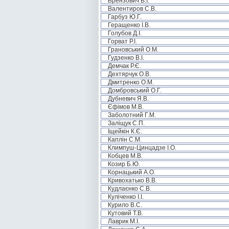
Брензович В.І.
Валентиров С.В.
Гарбуз Ю.Г.
Геращенко І.В.
Голубов Д.І.
Горват Р.І.
Грановський О.М.
Гудзенко В.І.
Демчак Р.Є.
Дехтярчук О.В.
Дмитренко О.М.
Домбровський О.Г.
Дубневич Я.В.
Єфімов М.В.
Заболотний Г.М.
Заліщук С.П.
Іщейкін К.Є.
Каплін С.М.
Климпуш-Цинцадзе І.О.
Кобцев М.В.
Козир Б.Ю.
Корнацький А.О.
Кривохатько В.В.
Кудлаєнко С.В.
Куліченко І.І.
Курило В.С.
Кутовий Т.В.
Лаврик М.І.