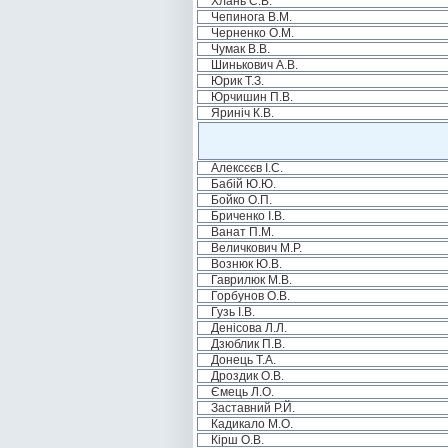
Хлань С.В.
Чепинога В.М.
Черненко О.М.
Чумак В.В.
Шинькович А.В.
Юрик Т.З.
Юрчишин П.В.
Яриніч К.В.
Алексєєв І.С.
Бабій Ю.Ю.
Бойко О.П.
Бриченко І.В.
Ванат П.М.
Величкович М.Р.
Вознюк Ю.В.
Гаврилюк М.В.
Горбунов О.В.
Гузь І.В.
Денісова Л.Л.
Дзюблик П.В.
Донець Т.А.
Дроздик О.В.
Ємець Л.О.
Заставний Р.Й.
Кадикало М.О.
Кірш О.В.