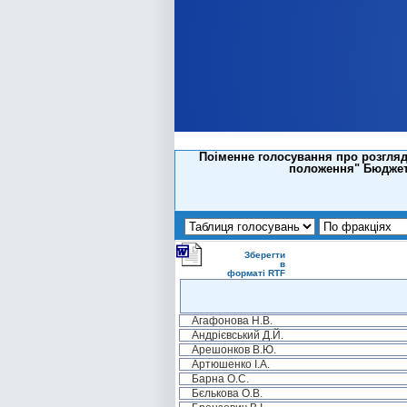
Поіменне голосування про розгляд
положення" Бюджетн
Зберегти
в
форматі RTF
Агафонова Н.В.
Андрієвський Д.Й.
Арешонков В.Ю.
Артюшенко І.А.
Барна О.С.
Бєлькова О.В.