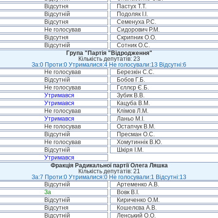
Відсутня
Пастух Т.Т.
Відсутній
Подоляк І.І.
Відсутня
Семенуха Р.С.
Не голосував
Сидорович Р.М.
Відсутня
Скрипник О.О.
Відсутній
Сотник О.С.
Група "Партія "Відродження"
Кількість депутатів: 23
За:0 Проти:0 Утрималися:4 Не голосували:13 Відсутні:6
Не голосував
Березкін С.С.
Відсутній
Бобов Г.Б.
Не голосував
Гєллєр Є.Б.
Утримався
Зубик В.В.
Утримався
Кацуба В.М.
Не голосував
Клімов Л.М.
Утримався
Ланьо М.І.
Не голосував
Остапчук В.М.
Відсутній
Пресман О.С.
Не голосував
Хомутиннік В.Ю.
Відсутній
Шкіря І.М.
Утримався
Фракція Радикальної партії Олега Ляшка
Кількість депутатів: 21
За:7 Проти:0 Утрималися:0 Не голосували:1 Відсутні:13
Відсутній
Артеменко А.В.
За
Вовк В.І.
Відсутній
Кириченко О.М.
Відсутня
Кошелєва А.В.
Відсутній
Ленський О.О.