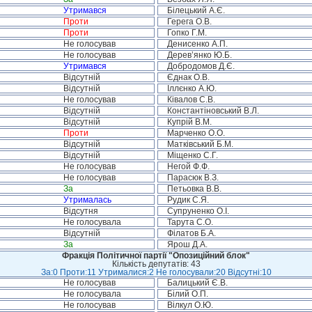
Утримався
Білецький А.Є.
Проти
Герега О.В.
Проти
Гопко Г.М.
Не голосував
Денисенко А.П.
Не голосував
Дерев’янко Ю.Б.
Утримався
Добродомов Д.Є.
Відсутній
Єднак О.В.
Відсутній
Іллєнко А.Ю.
Не голосував
Ківалов С.В.
Відсутній
Константіновський В.Л.
Відсутній
Купрій В.М.
Проти
Марченко О.О.
Відсутній
Матківський Б.М.
Відсутній
Міщенко С.Г.
Не голосував
Негой Ф.Ф.
Не голосував
Парасюк В.З.
За
Петьовка В.В.
Утрималась
Рудик С.Я.
Відсутня
Супруненко О.І.
Не голосувала
Тарута С.О.
Відсутній
Філатов Б.А.
За
Ярош Д.А.
Фракція Політичної партії "Опозиційний блок"
Кількість депутатів: 43
За:0 Проти:11 Утрималися:2 Не голосували:20 Відсутні:10
Не голосував
Балицький Є.В.
Не голосувала
Білий О.П.
Не голосував
Вілкул О.Ю.