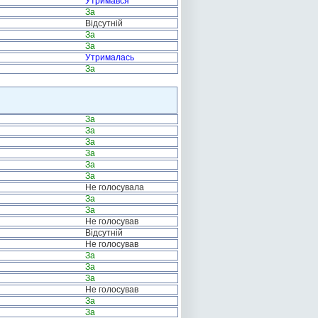
Утримався
За
Відсутній
За
За
Утрималась
За
За
За
За
За
За
За
Не голосувала
За
За
Не голосував
Відсутній
Не голосував
За
За
За
Не голосував
За
За