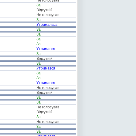
Не голосував
За
Відсутній
Не голосував
За
Утрималась
За
За
За
За
Утримався
За
Відсутній
За
Утримався
За
За
Утримався
Не голосував
Відсутній
За
За
Не голосував
Відсутній
За
Не голосував
За
За