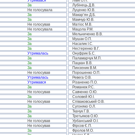
Утримався
Лівік О.П.
За
Лубінець Д.В.
Не голосувала
Луценко Ю.В.
За
Макар’ян Д.Б.
За
Мамчур Ю.В.
Не голосував
Матіос М.В.
Не голосувала
Мацола Р.М.
За
Мельниченко В.В.
За
Мушак О.П.
За
Насалик І.С.
За
Нестеренко В.Г.
Утрималась
Онуфрик Б.С.
За
Паламарчук М.П.
За
Пацкан В.В.
За
Пинзеник В.М.
Не голосував
Порошенко О.П.
Утрималась
Ревега О.В.
Утримався
Різаненко П.О.
За
Романюк Р.С.
Не голосував
Савченко О.Ю.
За
Соловей Ю.І.
Не голосував
Співаковський О.В.
За
Сугоняко О.Л.
За
Ткачук Г.В.
За
Третьяков О.Ю.
Не голосував
Урбанський О.І.
Не голосував
Фірсов Є.П.
За
Фролов М.О.