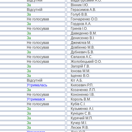
Відсутній
Вадатурський А.О.
За
Вінник І.Ю.
Відсутній
Герасимов А.В.
За
Голуб В.В.
Не голосував
Гончаренко О.О.
За
Гордєєв А.А.
Не голосував
Гринів І.О.
За
Давиденко В.М.
За
Денисенко В.І.
Не голосував
Джемілєв М. .
Не голосував
Довбенко М.В.
За
Дубневич Б.В.
Не голосував
Євлахов А.С.
Не голосував
Жолобецький О.О.
За
Загорій Г.В.
За
Іонова М.М.
За
Іщенко В.О.
Відсутній
Кіт А.Б.
Утрималась
Князевич Р.П.
За
Козаченко Л.П.
Не голосував
Кононенко І.В.
Утримався
Король В.М.
Не голосував
Кубів С.І.
За
Кузьменко А.І.
За
Куніцин С.В.
За
Курячий М.П.
За
Кучер М.І.
За
Лесюк Я.В.