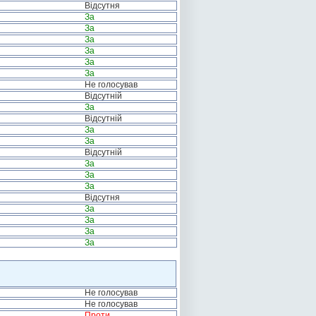
Відсутня
За
За
За
За
За
За
Не голосував
Відсутній
За
Відсутній
За
За
Відсутній
За
За
За
Відсутня
За
За
За
За
Не голосував
Не голосував
Проти