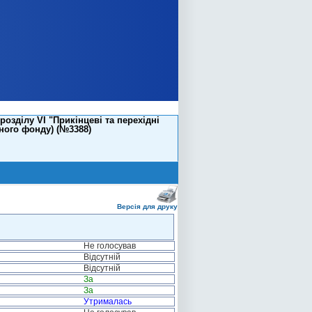
зділу VI "Прикінцеві та перехідні
ного фонду) (№3388)
Версія для друку
Не голосував
Відсутній
Відсутній
За
За
Утрималась