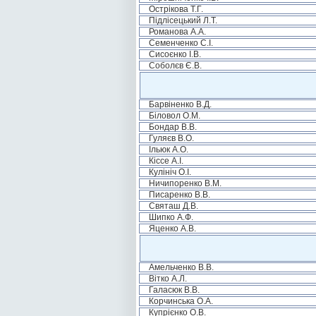
Острікова Т.Г.
Підлісецький Л.Т.
Романова А.А.
Семенченко С.І.
Сисоєнко І.В.
Соболєв Є.В.
Барвіненко В.Д.
Біловол О.М.
Бондар В.В.
Гуляєв В.О.
Ільюк А.О.
Кіссе А.І.
Кулініч О.І.
Ничипоренко В.М.
Писаренко В.В.
Святаш Д.В.
Шипко А.Ф.
Яценко А.В.
Амельченко В.В.
Вітко А.Л.
Галасюк В.В.
Корчинська О.А.
Купрієнко О.В.