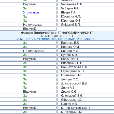
За
Чекіта Г.Л.
Відсутній
Червакова О.В.
За
Чубаров Р.А.
Утримався
Шверк Г.А.
За
Южаніна Н.П.
За
Юринець О.В.
Не голосував
Яніцький В.П.
Відсутній
Фракція Політичної партії "НАРОДНИЙ ФРОНТ"
Кількість депутатів: 81
За:62 Проти:0 Утрималися:0 Не голосували:9 Відсутні:10
За
Бабенко В.Б.
За
Береза Ю.М.
Не голосувала
Бондар М.Л.
За
Бурбак М.Ю.
Відсутній
Васюник І.В.
За
Висоцький С.В.
За
Войцеховська С.М.
За
Геращенко А.Ю.
За
Гриневич Л.М.
За
Дейдей Є.С.
За
Дзензерський Д.В.
За
Дирів А.Б.
Відсутня
Драюк С.Є.
За
Єленський В.Є.
За
Єфремова І.О.
За
Іванчук А.В.
Відсутній
Кацер-Бучковська Н.В.
За
Княжицький М.Л.