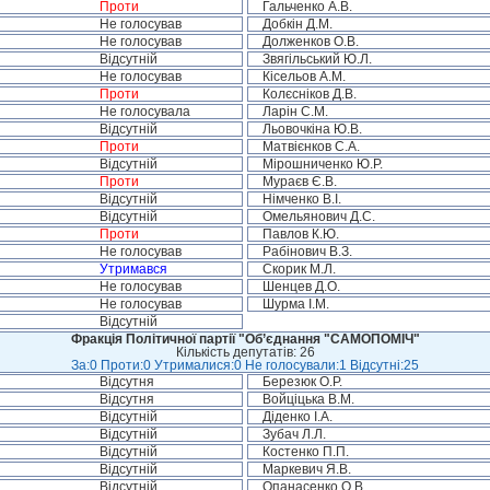
Проти
Гальченко А.В.
Не голосував
Добкін Д.М.
Не голосував
Долженков О.В.
Відсутній
Звягільський Ю.Л.
Не голосував
Кісельов А.М.
Проти
Колєсніков Д.В.
Не голосувала
Ларін С.М.
Відсутній
Льовочкіна Ю.В.
Проти
Матвієнков С.А.
Відсутній
Мірошниченко Ю.Р.
Проти
Мураєв Є.В.
Відсутній
Німченко В.І.
Відсутній
Омельянович Д.С.
Проти
Павлов К.Ю.
Не голосував
Рабінович В.З.
Утримався
Скорик М.Л.
Не голосував
Шенцев Д.О.
Не голосував
Шурма І.М.
Відсутній
Фракція Політичної партії "Об’єднання "САМОПОМІЧ"
Кількість депутатів: 26
За:0 Проти:0 Утрималися:0 Не голосували:1 Відсутні:25
Відсутня
Березюк О.Р.
Відсутня
Войціцька В.М.
Відсутній
Діденко І.А.
Відсутній
Зубач Л.Л.
Відсутній
Костенко П.П.
Відсутній
Маркевич Я.В.
Відсутній
Опанасенко О.В.