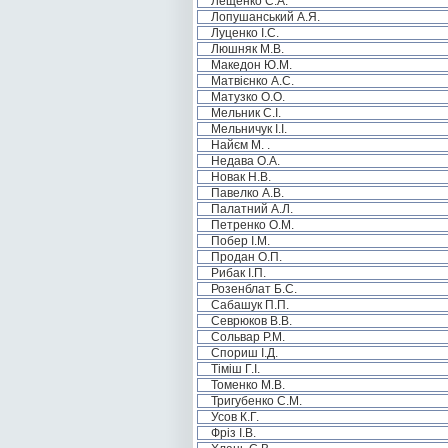
Лещенко С.А.
Лопушанський А.Я.
Луценко І.С.
Люшняк М.В.
Македон Ю.М.
Матвієнко А.С.
Матузко О.О.
Мельник С.І.
Мельничук І.І.
Найєм М. .
Недава О.А.
Новак Н.В.
Павелко А.В.
Палатний А.Л.
Петренко О.М.
Побер І.М.
Продан О.П.
Рибак І.П.
Розенблат Б.С.
Сабашук П.П.
Севрюков В.В.
Сольвар Р.М.
Спориш І.Д.
Тіміш Г.І.
Томенко М.В.
Тригубенко С.М.
Усов К.Г.
Фріз І.В.