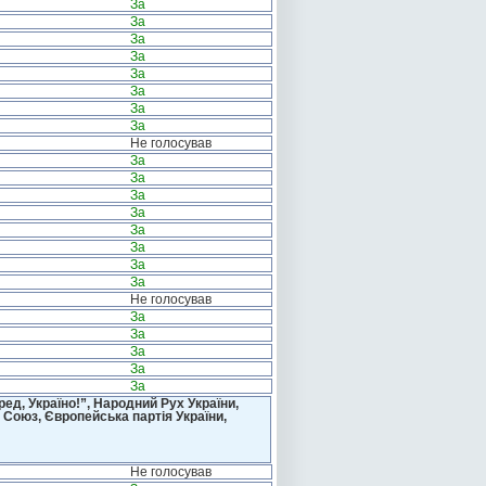
За
За
За
За
За
За
За
За
Не голосував
За
За
За
За
За
За
За
За
Не голосував
За
За
За
За
За
д, Україно!”, Народний Рух України,
 Союз, Європейська партія України,
Не голосував