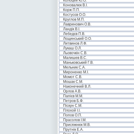
Колоцей Ю.О.
Коновалюк В.І.
Корж П.П.
Костусєв О.О.
Круглов М.П.
Лавринович О.В.
Ландік В.І.
Лебедєв П.В.
Лєщинський О.О.
Литвинов Л.Ф.
Лукаш О.Л.
Льовочкін С.В.
Малишев В.С.
Маньковський Г.В.
Мельник С.А.
Мироненко М.І.
Момот С.В.
Мошак С.М.
Наконечний В.Л.
Орлов А.В.
Папієв М.М.
Петров Б.Ф.
Піскун С.М.
Плохой І.І.
Попов О.П.
Прасолов І.М.
Присяжнюк М.В.
Прутнік Е.А.