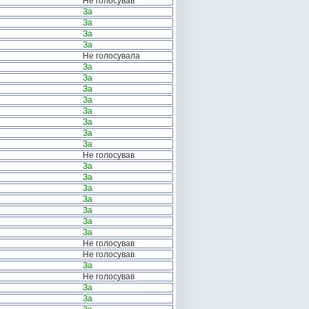
Не голосував
За
За
За
За
Не голосувала
За
За
За
За
За
За
За
За
Не голосував
За
За
За
За
За
За
За
Не голосував
Не голосував
За
Не голосував
За
За