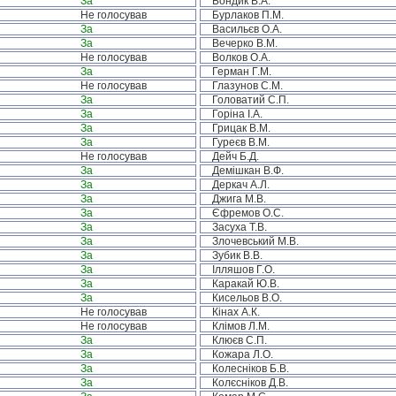
За
Бондик В.А.
Не голосував
Бурлаков П.М.
За
Васильєв О.А.
За
Вечерко В.М.
Не голосував
Волков О.А.
За
Герман Г.М.
Не голосував
Глазунов С.М.
За
Головатий С.П.
За
Горіна І.А.
За
Грицак В.М.
За
Гуреєв В.М.
Не голосував
Дейч Б.Д.
За
Демішкан В.Ф.
За
Деркач А.Л.
За
Джига М.В.
За
Єфремов О.С.
За
Засуха Т.В.
За
Злочевський М.В.
За
Зубик В.В.
За
Ілляшов Г.О.
За
Каракай Ю.В.
За
Кисельов В.О.
Не голосував
Кінах А.К.
Не голосував
Клімов Л.М.
За
Клюєв С.П.
За
Кожара Л.О.
За
Колесніков Б.В.
За
Колєсніков Д.В.