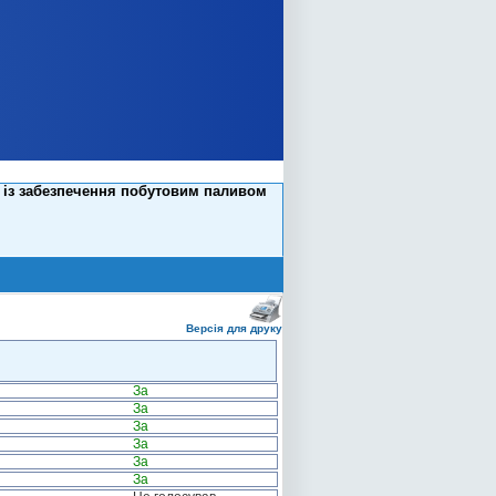
ї із забезпечення побутовим паливом
Версія для друку
За
За
За
За
За
За