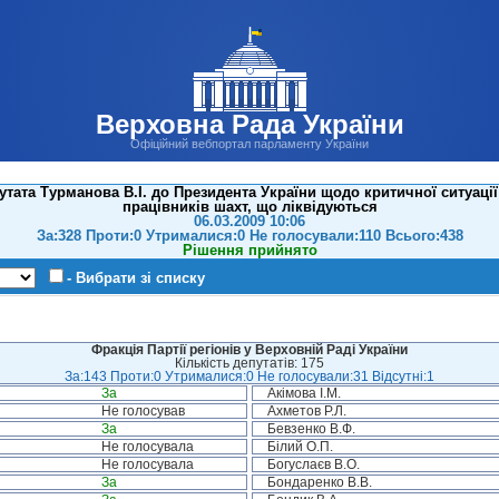
Верховна Рада України
Офіційний вебпортал парламенту України
утата Турманова В.І. до Президента України щодо критичної ситуаці
працівників шахт, що ліквідуються
06.03.2009 10:06
За:328 Проти:0 Утрималися:0 Не голосували:110 Всього:438
Рішення прийнято
- Вибрати зі списку
Фракція Партії регіонів у Верховній Раді України
Кількість депутатів: 175
За:143 Проти:0 Утрималися:0 Не голосували:31 Відсутні:1
За
Акімова І.М.
Не голосував
Ахметов Р.Л.
За
Бевзенко В.Ф.
Не голосувала
Білий О.П.
Не голосувала
Богуслаєв В.О.
За
Бондаренко В.В.