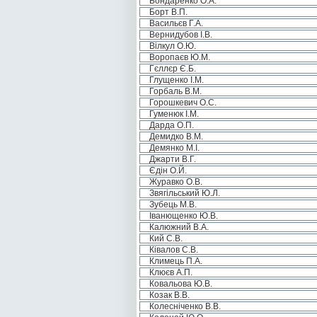
Бондаренко О.А.
Борт В.П.
Васильєв Г.А.
Вернидубов І.В.
Вілкул О.Ю.
Воропаєв Ю.М.
Гєллєр Є.Б.
Глущенко І.М.
Горбаль В.М.
Горошкевич О.С.
Гуменюк І.М.
Дарда О.П.
Демидко В.М.
Демянко М.І.
Джарти В.Г.
Єдін О.Й.
Журавко О.В.
Звягільський Ю.Л.
Зубець М.В.
Іванющенко Ю.В.
Калюжний В.А.
Кий С.В.
Ківалов С.В.
Климець П.А.
Клюєв А.П.
Ковальова Ю.В.
Козак В.В.
Колесніченко В.В.