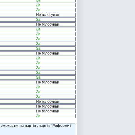
За
За
За
Не голосував
За
Не голосував
За
За
За
За
За
Не голосував
За
За
За
За
За
Не голосував
За
За
За
Не голосував
Не голосував
Не голосував
За
емократична партія , партія “Реформи і