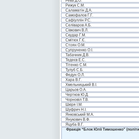
Рева Д.О.
Рижук С.М.
Саламатін Д.А.
Самофалов Г.Г.
Сафіуллін Р.С.
Селіваров А.Б.
Сівкович В.Л.
Скудар Г.М.
Смітюх Г.Є.
Стоян О.М.
Супруненко О.І.
Табачник Д.В.
Тедеєв Е.С.
Тітенко С.М.
Тулуб С.Б.
Федун О.Л.
Хара В.Г.
Хмельницький В.І.
Царьов О.А.
Чертков Ю.Д.
Чорновіл Т.В.
Шкіря І.М.
Шуфрич Н.І.
Янковський М.А.
Янукович В.Ф.
Яцуба В.Г.
Фракція “Блок Юлії Тимошенко" (політи