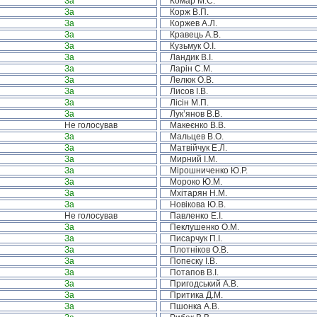
За
Комар М.С.
За
Корж В.П.
За
Коржев А.Л.
За
Кравець А.В.
За
Кузьмук О.І.
За
Ландик В.І.
За
Ларін С.М.
За
Лелюк О.В.
За
Лисов І.В.
За
Лісін М.П.
За
Лук’янов В.В.
Не голосував
Макеєнко В.В.
За
Мальцев В.О.
За
Матвійчук Е.Л.
За
Мирний І.М.
За
Мірошниченко Ю.Р.
За
Мороко Ю.М.
За
Мхітарян Н.М.
За
Новікова Ю.В.
Не голосував
Павленко Е.І.
За
Пеклушенко О.М.
За
Писарчук П.І.
За
Плотніков О.В.
За
Попеску І.В.
За
Потапов В.І.
За
Пригодський А.В.
За
Притика Д.М.
За
Пшонка А.В.