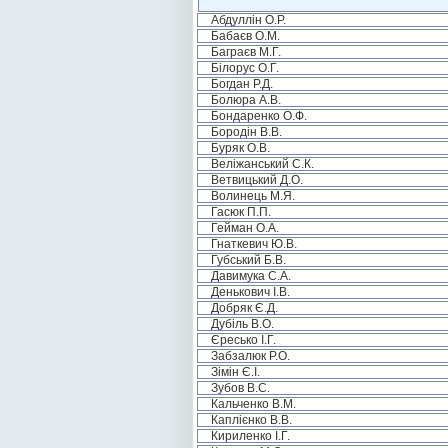
Абдуллін О.Р.
Бабаєв О.М.
Баграєв М.Г.
Білорус О.Г.
Богдан Р.Д.
Болюра А.В.
Бондаренко О.Ф.
Бородін В.В.
Буряк О.В.
Веліжанський С.К.
Ветвицький Д.О.
Волинець М.Я.
Гасюк П.П.
Гейман О.А.
Гнаткевич Ю.В.
Губський Б.В.
Давимука С.А.
Денькович І.В.
Добряк Є.Д.
Дубіль В.О.
Єресько І.Г.
Забзалюк Р.О.
Зімін Є.І.
Зубов В.С.
Кальченко В.М.
Каплієнко В.В.
Кириленко І.Г.