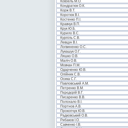
Ковзель М.О.
Кондратюк О.К.
Корж В.Т.
Коротюк В.І.
Костенко П.І.
Кравчук В.П.
Крук Ю.Б.
Курило В.С.
Курпіль С.В.
Левцун В.І.
Логвиненко О.С.
Лукашук О.Г.
Ляшко О.В.
Маліч О.В.
Мовчан П.М.
Одарченко Ю.В.
Олійник С.В.
Осика С.Г.
Павловський А.М.
Петренко В.М.
Пєрєдєрій В.Г.
Писаренко В.В.
Полохало В.І.
Портнов А.В.
Прокопчук Ю.В.
Радковський О.В.
Рибаков І.О.
Савченко І.В.