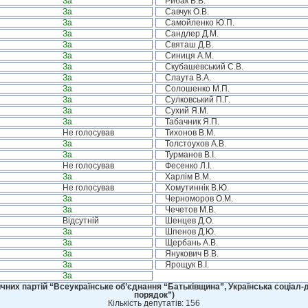
За
Рибак В.В.
За
Савчук О.В.
За
Самойленко Ю.П.
За
Сандлер Д.М.
За
Святаш Д.В.
За
Синиця А.М.
За
Скубашевський С.В.
За
Слаута В.А.
За
Солошенко М.П.
За
Сулковський П.Г.
За
Сухий Я.М.
За
Табачник Я.П.
Не голосував
Тихонов В.М.
За
Толстоухов А.В.
За
Турманов В.І.
Не голосував
Фесенко Л.І.
За
Харлім В.М.
Не голосував
Хомутиннік В.Ю.
За
Черноморов О.М.
За
Чечетов М.В.
Відсутній
Шенцев Д.О.
За
Шпенов Д.Ю.
За
Щербань А.В.
За
Янукович В.В.
За
Ярощук В.І.
За
чних партій “Всеукраїнське об’єднання “Батьківщина”, Українська соціал-д
порядок”)
Кількість депутатів: 156