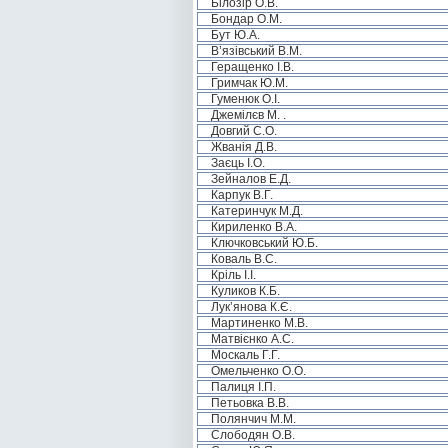
Білозір О.В.
Бондар О.М.
Бут Ю.А.
В’язівський В.М.
Геращенко І.В.
Гримчак Ю.М.
Гуменюк О.І.
Джемілєв М. .
Довгий С.О.
Жванія Д.В.
Заєць І.О.
Зейналов Е.Д.
Карпук В.Г.
Катеринчук М.Д.
Кириленко В.А.
Ключковський Ю.Б.
Коваль В.С.
Кріль І.І.
Куликов К.Б.
Лук’янова К.Є.
Мартиненко М.В.
Матвієнко А.С.
Москаль Г.Г.
Омельченко О.О.
Палиця І.П.
Петьовка В.В.
Полянчич М.М.
Слободян О.В.