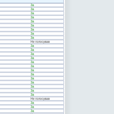
За
За
За
За
За
За
За
За
За
Не голосував
За
За
За
За
За
За
За
За
За
За
За
За
За
Не голосував
За
За
За