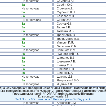
Не голосував
Семинога А.І.
За
Сербін Ю.С.
Не голосував
Сідельник І.І.
За
Скубенко В.П.
За
Соколов М.В.
Не голосувала
Сочка О.О.
За
Суслов Є.І.
За
Таран В.В.
За
Томенко М.В.
Не голосував
Трегубов Ю.В.
За
Трофименко В.В.
За
Унгурян П.Я.
За
Фельдман О.Б.
Не голосував
Чепинога В.М.
За
Чудновський В.О.
За
Шаманов В.В.
За
Шевченко А.В.
За
Шевчук С.В.
За
Шишкіна Е.В.
За
Шиянов Б.А.
Не голосував
Шлемко Д.В.
За
Яворівський В.О.
Не голосував
Яценко А.В.
дна Самооборона”: Народний Союз “Наша Україна”, Політична партія “Впере
ська республіканська партія “Собор” , Партія Християнсько-Демократичний
Громадянська партія “ПОРА”, Партія захисників Вітчизни
Кількість депутатів: 72
За:9 Проти:0 Утрималися:0 Не голосували:54 Відсутні:9
Не голосував
Аржевітін С.М.