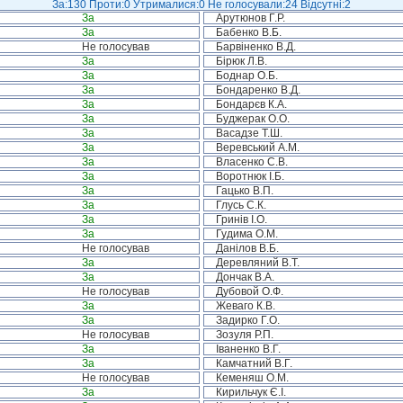
За:130 Проти:0 Утрималися:0 Не голосували:24 Відсутні:2
За
Арутюнов Г.Р.
За
Бабенко В.Б.
Не голосував
Барвіненко В.Д.
За
Бірюк Л.В.
За
Боднар О.Б.
За
Бондаренко В.Д.
За
Бондарєв К.А.
За
Буджерак О.О.
За
Васадзе Т.Ш.
За
Веревський А.М.
За
Власенко С.В.
За
Воротнюк І.Б.
За
Гацько В.П.
За
Глусь С.К.
За
Гринів І.О.
За
Гудима О.М.
Не голосував
Данілов В.Б.
За
Деревляний В.Т.
За
Дончак В.А.
Не голосував
Дубовой О.Ф.
За
Жеваго К.В.
За
Задирко Г.О.
Не голосував
Зозуля Р.П.
За
Іваненко В.Г.
За
Камчатний В.Г.
Не голосував
Кеменяш О.М.
За
Кирильчук Є.І.