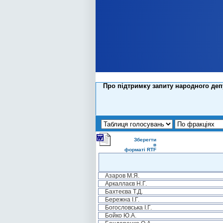
Про підтримку запиту народного деп
Зберегти
в
форматі RTF
Азаров М.Я.
Аркаллаєв Н.Г.
Бахтеєва Т.Д.
Бережна І.Г.
Богословська І.Г.
Бойко Ю.А.