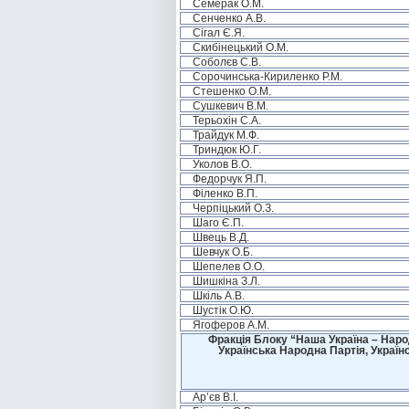
Семерак О.М.
Сенченко А.В.
Сігал Є.Я.
Скибінецький О.М.
Соболєв С.В.
Сорочинська-Кириленко Р.М.
Стешенко О.М.
Сушкевич В.М.
Терьохін С.А.
Трайдук М.Ф.
Триндюк Ю.Г.
Уколов В.О.
Федорчук Я.П.
Філенко В.П.
Черпіцький О.З.
Шаго Є.П.
Швець В.Д.
Шевчук О.Б.
Шепелев О.О.
Шишкіна З.Л.
Шкіль А.В.
Шустік О.Ю.
Ягоферов А.М.
Фракція Блоку “Наша Україна – Наро
Українська Народна Партія, Україн
Ар’єв В.І.