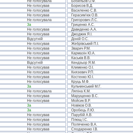
Не голосувала
Бобильов О.Ф.
Не голосував
Борисов В.Д.
Не голосував
Василенко С.В.
Не голосував
Герасим’юк О.В.
Не голосувала
Григорович Л.С.
За
Гриценко А.С.
Не голосував
Давиденко А.А.
Не голосував
Джоджик Я.І.
Відсутній
Доній О.С.
Не голосував
Жебрівський П.І.
Не голосував
Зварич Р.М.
Не голосував
Кармазін Ю.А.
Не голосував
Каськів В.В.
Відсутній
Кендзьор Я.М.
Не голосував
Клименко О.І.
Не голосував
Князевич Р.П.
Не голосував
Костенко Ю.І.
Не голосував
Круць М.Ф.
За
Кульчинський М.Г.
Не голосувала
Ляпіна К.М.
Не голосував
Марущенко В.С.
Не голосував
Мойсик В.Р.
За
Новіков О.В.
За
Оробець Л.Ю.
Не голосував
Парубій А.В.
Не голосував
Плющ І.С.
Не голосував
Поляченко В.А.
Не голосував
Сподаренко І.В.