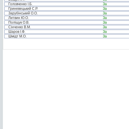
Головченко І.Б.
За
Гриневецький С.Р.
За
Зарубінський О.О.
За
Литвин Ю.О.
За
Поліщук О.В.
За
Сінченко В.М.
За
Шаров І.Ф.
За
Шмідт М.О.
За