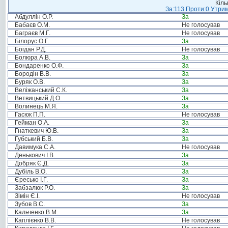
Кіль
За:113 Проти:0 Утрим
Абдуллін О.Р.
За
Бабаєв О.М.
Не голосував
Баграєв М.Г.
Не голосував
Білорус О.Г.
За
Богдан Р.Д.
Не голосував
Болюра А.В.
За
Бондаренко О.Ф.
За
Бородін В.В.
За
Буряк О.В.
За
Веліжанський С.К.
За
Ветвицький Д.О.
За
Волинець М.Я.
За
Гасюк П.П.
Не голосував
Гейман О.А.
За
Гнаткевич Ю.В.
За
Губський Б.В.
За
Давимука С.А.
Не голосував
Денькович І.В.
За
Добряк Є.Д.
За
Дубіль В.О.
За
Єресько І.Г.
За
Забзалюк Р.О.
За
Зімін Є.І.
Не голосував
Зубов В.С.
За
Кальченко В.М.
За
Каплієнко В.В.
Не голосував