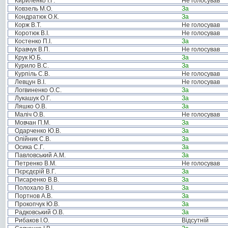
Кириленко І.Г.
Не голосував
Ковзель М.О.
За
Кондратюк О.К.
За
Корж В.Т.
Не голосував
Коротюк В.І.
Не голосував
Костенко П.І.
За
Кравчук В.П.
Не голосував
Крук Ю.Б.
За
Курило В.С.
За
Курпіль С.В.
Не голосував
Левцун В.І.
Не голосував
Логвиненко О.С.
За
Лукашук О.Г.
За
Ляшко О.В.
За
Маліч О.В.
Не голосував
Мовчан П.М.
За
Одарченко Ю.В.
За
Олійник С.В.
За
Осика С.Г.
За
Павловський А.М.
За
Петренко В.М.
Не голосував
Пєрєдєрій В.Г.
За
Писаренко В.В.
За
Полохало В.І.
За
Портнов А.В.
За
Прокопчук Ю.В.
За
Радковський О.В.
За
Рибаков І.О.
Відсутній