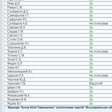
Рева Д.О.
За
Рижук С.М.
За
Саламатін Д.А.
За
Самофалов Г.Г.
За
Сафіуллін Р.С.
За
Селіваров А.Б.
Не голосував
Сівкович В.Л.
За
Скудар Г.М.
За
Смітюх Г.Є.
За
Стоян О.М.
За
Супруненко О.І.
За
Табачник Д.В.
За
Тедеєв Е.С.
Не голосував
Тітенко С.М.
За
Тулуб С.Б.
За
Федун О.Л.
За
Хара В.Г.
За
Хмельницький В.І.
За
Царьов О.А.
Не голосував
Чертков Ю.Д.
За
Чорновіл Т.В.
Відсутній
Шкіря І.М.
За
Шуфрич Н.І.
За
Янковський М.А.
За
Янукович В.Ф.
За
Яцуба В.Г.
За
Фракція “Блок Юлії Тимошенко" (політичних партій “Всеукраїнське об