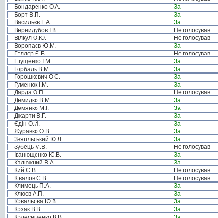
Бондаренко О.А.
За
Борт В.П.
За
Васильєв Г.А.
За
Вернидубов І.В.
Не голосував
Вілкул О.Ю.
Не голосував
Воропаєв Ю.М.
За
Гєллєр Є.Б.
Не голосував
Глущенко І.М.
За
Горбаль В.М.
За
Горошкевич О.С.
За
Гуменюк І.М.
За
Дарда О.П.
Не голосував
Демидко В.М.
За
Демянко М.І.
За
Джарти В.Г.
За
Єдін О.Й.
За
Журавко О.В.
За
Звягільський Ю.Л.
За
Зубець М.В.
Не голосував
Іванющенко Ю.В.
За
Калюжний В.А.
За
Кий С.В.
Не голосував
Ківалов С.В.
Не голосував
Климець П.А.
За
Клюєв А.П.
За
Ковальова Ю.В.
За
Козак В.В.
За
Колесніченко В.В.
За