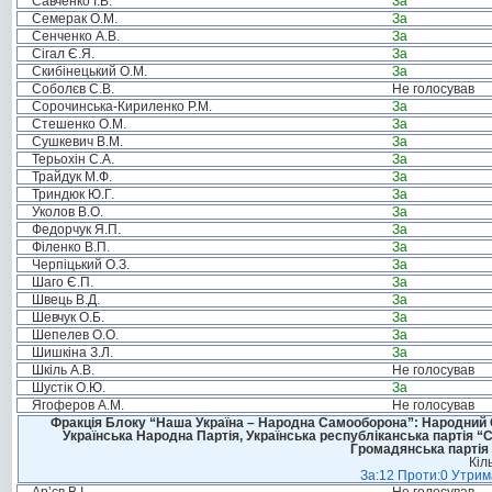
Савченко І.В.
За
Семерак О.М.
За
Сенченко А.В.
За
Сігал Є.Я.
За
Скибінецький О.М.
За
Соболєв С.В.
Не голосував
Сорочинська-Кириленко Р.М.
За
Стешенко О.М.
За
Сушкевич В.М.
За
Терьохін С.А.
За
Трайдук М.Ф.
За
Триндюк Ю.Г.
За
Уколов В.О.
За
Федорчук Я.П.
За
Філенко В.П.
За
Черпіцький О.З.
За
Шаго Є.П.
За
Швець В.Д.
За
Шевчук О.Б.
За
Шепелев О.О.
За
Шишкіна З.Л.
За
Шкіль А.В.
Не голосував
Шустік О.Ю.
За
Ягоферов А.М.
Не голосував
Фракція Блоку “Наша Україна – Народна Самооборона”: Народний Со
Українська Народна Партія, Українська республіканська партія “
Громадянська партія 
Кіл
За:12 Проти:0 Утрима