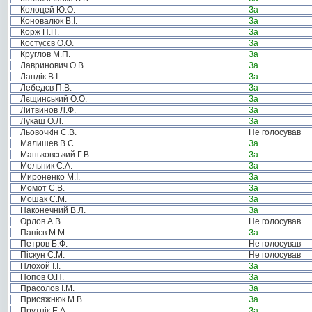
Колоцей Ю.О.
За
Коновалюк В.І.
За
Корж П.П.
За
Костусєв О.О.
За
Круглов М.П.
За
Лавринович О.В.
За
Ландік В.І.
За
Лебедєв П.В.
За
Лєщинський О.О.
За
Литвинов Л.Ф.
За
Лукаш О.Л.
За
Льовочкін С.В.
Не голосував
Малишев В.С.
За
Маньковський Г.В.
За
Мельник С.А.
За
Мироненко М.І.
За
Момот С.В.
За
Мошак С.М.
За
Наконечний В.Л.
За
Орлов А.В.
Не голосував
Папієв М.М.
За
Петров Б.Ф.
Не голосував
Піскун С.М.
Не голосував
Плохой І.І.
За
Попов О.П.
За
Прасолов І.М.
За
Присяжнюк М.В.
За
Прутнік Е.А.
За