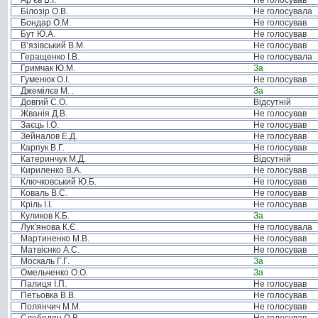
Ар’єв В.І.
Не голосував
Білозір О.В.
Не голосувала
Бондар О.М.
Не голосував
Бут Ю.А.
Не голосував
В’язівський В.М.
Не голосував
Геращенко І.В.
Не голосувала
Гримчак Ю.М.
За
Гуменюк О.І.
Не голосував
Джемілєв М. .
За
Довгий С.О.
Відсутній
Жванія Д.В.
Не голосував
Заєць І.О.
Не голосував
Зейналов Е.Д.
Не голосував
Карпук В.Г.
Не голосував
Катеринчук М.Д.
Відсутній
Кириленко В.А.
Не голосував
Ключковський Ю.Б.
Не голосував
Коваль В.С.
Не голосував
Кріль І.І.
Не голосував
Куликов К.Б.
За
Лук’янова К.Є.
Не голосувала
Мартиненко М.В.
Не голосував
Матвієнко А.С.
Не голосував
Москаль Г.Г.
За
Омельченко О.О.
За
Палиця І.П.
Не голосував
Петьовка В.В.
Не голосував
Полянчич М.М.
Не голосував