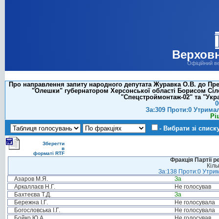
Верховн
Офіційний в
Про направлення запиту народного депутата Журавка О.В. до Пр
"Олешки" губернатором Херсонської області Борисом Сіле
"Спецстроймонтаж-02" та "Укр
0
За:309 Проти:0 Утрима
Рі
- Вибрати зі списк
Зберегти
в
форматі RTF
Фракція Партії р
Кіль
За:138 Проти:0 Утрим
Азаров М.Я.
За
Аркаллаєв Н.Г.
Не голосував
Бахтеєва Т.Д.
За
Бережна І.Г.
Не голосувала
Богословська І.Г.
Не голосувала
Бойко Ю.А.
Не голосував