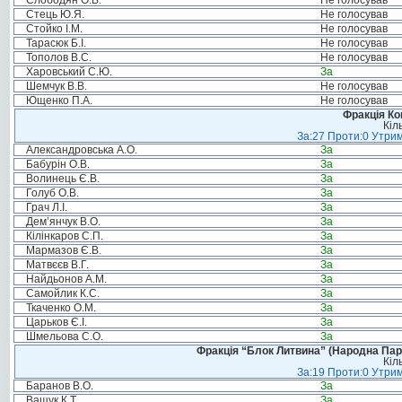
Слободян О.В.
Не голосував
Стець Ю.Я.
Не голосував
Стойко І.М.
Не голосував
Тарасюк Б.І.
Не голосував
Тополов В.С.
Не голосував
Харовський С.Ю.
За
Шемчук В.В.
Не голосував
Ющенко П.А.
Не голосував
Фракція Ком
Кіл
За:27 Проти:0 Утрим
Александровська А.О.
За
Бабурін О.В.
За
Волинець Є.В.
За
Голуб О.В.
За
Грач Л.І.
За
Дем’янчук В.О.
За
Кілінкаров С.П.
За
Мармазов Є.В.
За
Матвєєв В.Г.
За
Найдьонов А.М.
За
Самойлик К.С.
За
Ткаченко О.М.
За
Царьков Є.І.
За
Шмельова С.О.
За
Фракція “Блок Литвина” (Народна Парті
Кіл
За:19 Проти:0 Утрим
Баранов В.О.
За
Ващук К.Т.
За