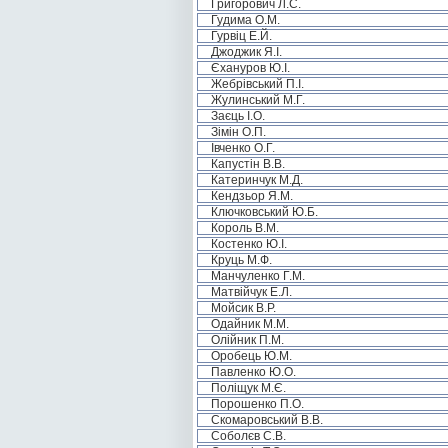
Григорович Л.С.
Гудима О.М.
Гурвіц Е.Й.
Джоджик Я.І.
Єхануров Ю.І.
Жебрівський П.І.
Жулинський М.Г.
Заєць І.О.
Зімін О.П.
Івченко О.Г.
Капустін В.В.
Катеринчук М.Д.
Кендзьор Я.М.
Ключковський Ю.Б.
Король В.М.
Костенко Ю.І.
Круць М.Ф.
Манчуленко Г.М.
Матвійчук Е.Л.
Мойсик В.Р.
Одайник М.М.
Олійник П.М.
Оробець Ю.М.
Павленко Ю.О.
Поліщук М.Є.
Порошенко П.О.
Скомаровський В.В.
Соболєв С.В.