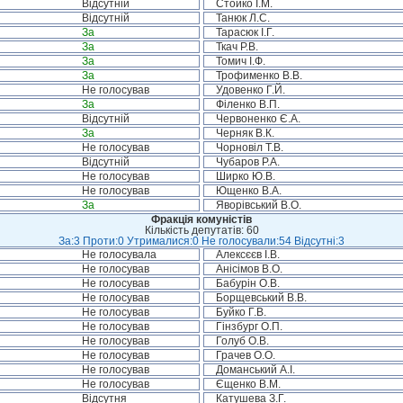
Відсутній
Стойко І.М.
Відсутній
Танюк Л.С.
За
Тарасюк І.Г.
За
Ткач Р.В.
За
Томич І.Ф.
За
Трофименко В.В.
Не голосував
Удовенко Г.Й.
За
Філенко В.П.
Відсутній
Червоненко Є.А.
За
Черняк В.К.
Не голосував
Чорновіл Т.В.
Відсутній
Чубаров Р.А.
Не голосував
Ширко Ю.В.
Не голосував
Ющенко В.А.
За
Яворівський В.О.
Фракція комуністів
Кількість депутатів: 60
За:3 Проти:0 Утрималися:0 Не голосували:54 Відсутні:3
Не голосувала
Алексєєв І.В.
Не голосував
Анісімов В.О.
Не голосував
Бабурін О.В.
Не голосував
Борщевський В.В.
Не голосував
Буйко Г.В.
Не голосував
Гінзбург О.П.
Не голосував
Голуб О.В.
Не голосував
Грачев О.О.
Не голосував
Доманський А.І.
Не голосував
Єщенко В.М.
Відсутня
Катушева З.Г.