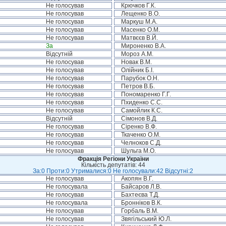
Не голосував
Крючков Г.К.
Не голосував
Лещенко В.О.
Не голосував
Маркуш М.А.
Не голосував
Масенко О.М.
Не голосував
Матвєєв В.Й.
За
Мироненко В.А.
Відсутній
Мороз А.М.
Не голосував
Новак В.М.
Не голосував
Олійник Б.І.
Не голосував
Парубок О.Н.
Не голосував
Петров В.Б.
Не голосував
Пономаренко Г.Г.
Не голосував
Пхиденко С.С.
Не голосував
Самойлик К.С.
Відсутній
Сімонов В.Д.
Не голосував
Сіренко В.Ф.
Не голосував
Ткаченко О.М.
Не голосував
Челноков С.Д.
Не голосував
Шульга М.О.
Фракція Регіони України
Кількість депутатів: 44
За:0 Проти:0 Утрималися:0 Не голосували:42 Відсутні:2
Не голосував
Акопян В.Г.
Не голосувала
Байсаров Л.В.
Не голосував
Бахтеєва Т.Д.
Не голосувала
Бронніков В.К.
Не голосував
Горбаль В.М.
Не голосував
Звягільський Ю.Л.