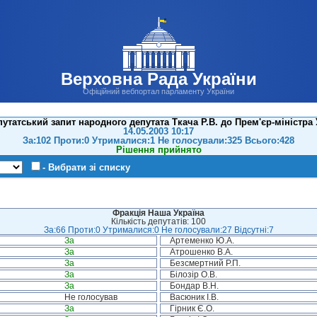
Верховна Рада України
Офіційний вебпортал парламенту України
утатський запит народного депутата Ткача Р.В. до Прем'єр-міністра
14.05.2003 10:17
За:102 Проти:0 Утрималися:1 Не голосували:325 Всього:428
Рішення прийнято
- Вибрати зі списку
Фракція Наша Україна
Кількість депутатів: 100
За:66 Проти:0 Утрималися:0 Не голосували:27 Відсутні:7
За
Артеменко Ю.А.
За
Атрошенко В.А.
За
Безсмертний Р.П.
За
Білозір О.В.
За
Бондар В.Н.
Не голосував
Васюник І.В.
За
Гірник Є.О.