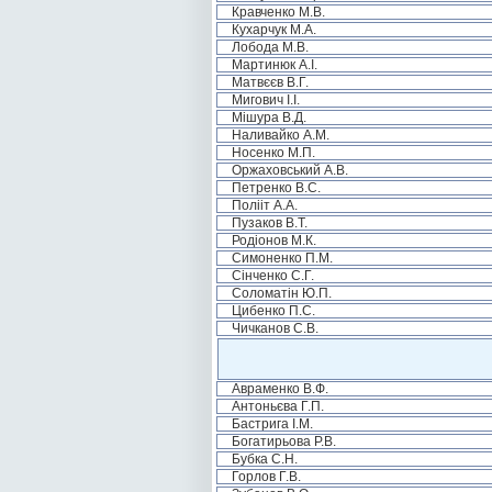
Кравченко М.В.
Кухарчук М.А.
Лобода М.В.
Мартинюк А.І.
Матвєєв В.Г.
Мигович І.І.
Мішура В.Д.
Наливайко А.М.
Носенко М.П.
Оржаховський А.В.
Петренко В.С.
Полііт А.А.
Пузаков В.Т.
Родіонов М.К.
Симоненко П.М.
Сінченко С.Г.
Соломатін Ю.П.
Цибенко П.С.
Чичканов С.В.
Авраменко В.Ф.
Антоньєва Г.П.
Бастрига І.М.
Богатирьова Р.В.
Бубка С.Н.
Горлов Г.В.