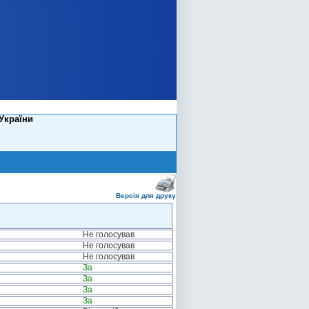
 України
Версія для друку
Не голосував
Не голосував
Не голосував
За
За
За
За