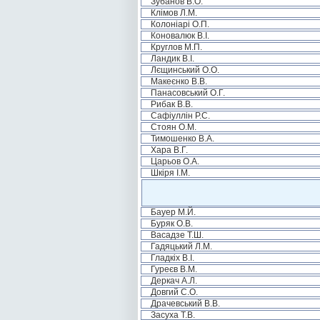
Зубанов В.О.
Клімов Л.М.
Колоніарі О.П.
Коновалюк В.І.
Круглов М.П.
Ландик В.І.
Лєщинський О.О.
Макеєнко В.В.
Панасовський О.Г.
Рибак В.В.
Сафіуллін Р.С.
Стоян О.М.
Тимошенко В.А.
Хара В.Г.
Царьов О.А.
Шкіря І.М.
Бауер М.Й.
Буряк О.В.
Васадзе Т.Ш.
Гадяцький Л.М.
Гладкіх В.І.
Гуреєв В.М.
Деркач А.Л.
Довгий С.О.
Драчевський В.В.
Засуха Т.В.