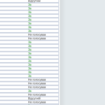
Відсутній
За
За
За
За
За
За
За
За
Не голосував
Не голосував
За
За
За
За
За
За
За
За
За
За
Не голосував
Не голосував
Не голосував
За
Не голосував
Відсутній
Не голосував