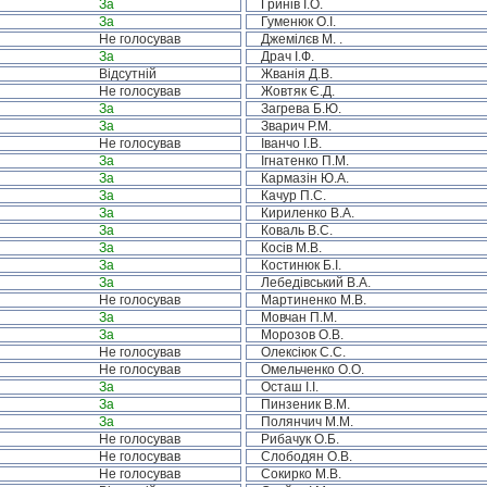
За
Гринів І.О.
За
Гуменюк О.І.
Не голосував
Джемілєв М. .
За
Драч І.Ф.
Відсутній
Жванія Д.В.
Не голосував
Жовтяк Є.Д.
За
Загрева Б.Ю.
За
Зварич Р.М.
Не голосував
Іванчо І.В.
За
Ігнатенко П.М.
За
Кармазін Ю.А.
За
Качур П.С.
За
Кириленко В.А.
За
Коваль В.С.
За
Косів М.В.
За
Костинюк Б.І.
За
Лебедівський В.А.
Не голосував
Мартиненко М.В.
За
Мовчан П.М.
За
Морозов О.В.
Не голосував
Олексіюк С.С.
Не голосував
Омельченко О.О.
За
Осташ І.І.
За
Пинзеник В.М.
За
Полянчич М.М.
Не голосував
Рибачук О.Б.
Не голосував
Слободян О.В.
Не голосував
Сокирко М.В.