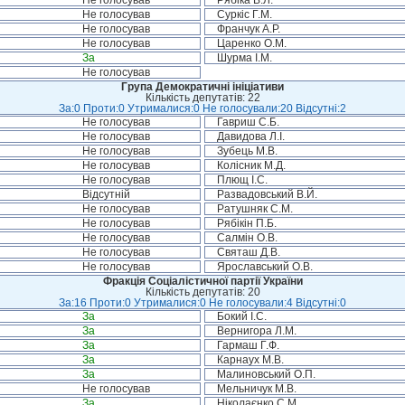
Не голосував
Рябіка В.Л.
Не голосував
Суркіс Г.М.
Не голосував
Франчук А.Р.
Не голосував
Царенко О.М.
За
Шурма І.М.
Не голосував
Група Демократичні ініціативи
Кількість депутатів: 22
За:0 Проти:0 Утрималися:0 Не голосували:20 Відсутні:2
Не голосував
Гавриш С.Б.
Не голосував
Давидова Л.І.
Не голосував
Зубець М.В.
Не голосував
Колісник М.Д.
Не голосував
Плющ І.С.
Відсутній
Развадовський В.Й.
Не голосував
Ратушняк С.М.
Не голосував
Рябікін П.Б.
Не голосував
Салмін О.В.
Не голосував
Святаш Д.В.
Не голосував
Ярославський О.В.
Фракція Соціалістичної партії України
Кількість депутатів: 20
За:16 Проти:0 Утрималися:0 Не голосували:4 Відсутні:0
За
Бокий І.С.
За
Вернигора Л.М.
За
Гармаш Г.Ф.
За
Карнаух М.В.
За
Малиновський О.П.
Не голосував
Мельничук М.В.
За
Ніколаєнко С.М.