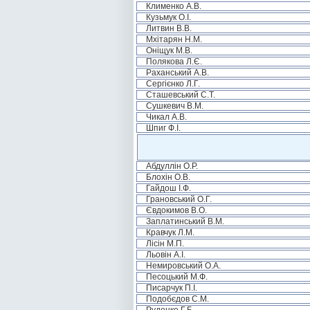
Клименко А.В.
Кузьмук О.І.
Литвин В.В.
Мхітарян Н.М.
Оніщук М.В.
Полякова Л.Є.
Раханський А.В.
Сергієнко Л.Г.
Сташевський С.Т.
Сушкевич В.М.
Чикал А.В.
Шпиг Ф.І.
Абдуллін О.Р.
Блохін О.В.
Гайдош І.Ф.
Грановський О.Г.
Євдокимов В.О.
Заплатинський В.М.
Кравчук Л.М.
Лісін М.П.
Льовін А.І.
Немировський О.А.
Песоцький М.Ф.
Писарчук П.І.
Подобєдов С.М.