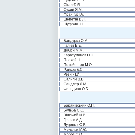
Руденко Г.Б.
Сігал Є.Я.
Сухий Я.М.
Франчук І.А.
Шепетін В.Л.
Шуфрич Н.І.
Бандурка О.М.
Галієв Е.Е.
Добкін М.М.
Каратуманов О.Ю.
Плохой І.І.
Потебенько М.О.
Райков Б.С.
Резнік І.Й.
Салигін В.В.
Сандлер Д.М.
Фельдман О.Б.
Баранівський О.П.
Бульба С.С.
Вінський Й.В.
Грязєв А.Д.
Луценко Ю.В.
Мельник М.Є.
Мороз О.О.