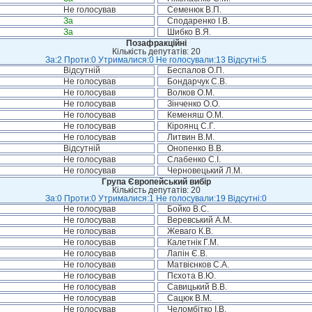
Не голосував
Семенюк В.П.
За
Сподаренко І.В.
За
Шибко В.Я.
Позафракційні
Кількість депутатів: 20
За:2 Проти:0 Утрималися:0 Не голосували:13 Відсутні:5
Відсутній
Беспалов О.П.
Не голосував
Бондарчук С.В.
Не голосував
Волков О.М.
Не голосував
Зінченко О.О.
Не голосував
Кеменяш О.М.
Не голосував
Кіроянц С.Г.
Не голосував
Литвин В.М.
Відсутній
Онопенко В.В.
Не голосував
Слабенко С.І.
Не голосував
Черновецький Л.М.
Група Європейський вибір
Кількість депутатів: 20
За:0 Проти:0 Утрималися:1 Не голосували:19 Відсутні:0
Не голосував
Бойко В.С.
Не голосував
Веревський А.М.
Не голосував
Жеваго К.В.
Не голосував
Калетнік Г.М.
Не голосував
Лапін Є.В.
Не голосував
Матвієнков С.А.
Не голосував
Пєхота В.Ю.
Не голосував
Савицький В.В.
Не голосував
Сацюк В.М.
Не голосував
Челомбітко І.В.