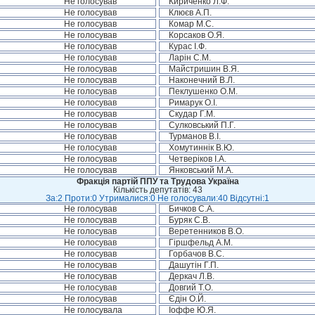
Не голосував
Кириченко Л.Ф.
Не голосував
Клюєв А.П.
Не голосував
Комар М.С.
Не голосував
Корсаков О.Я.
Не голосував
Курас І.Ф.
Не голосував
Ларін С.М.
Не голосував
Майстришин В.Я.
Не голосував
Наконечний В.Л.
Не голосував
Пеклушенко О.М.
Не голосував
Римарук О.І.
Не голосував
Скудар Г.М.
Не голосував
Сулковський П.Г.
Не голосував
Турманов В.І.
Не голосував
Хомутиннік В.Ю.
Не голосував
Четверіков І.А.
Не голосував
Янковський М.А.
Фракція партій ППУ та Трудова Україна
Кількість депутатів: 43
За:2 Проти:0 Утрималися:0 Не голосували:40 Відсутні:1
Не голосував
Бичков С.А.
Не голосував
Буряк С.В.
Не голосував
Веретенников В.О.
Не голосував
Гіршфельд А.М.
Не голосував
Горбачов В.С.
Не голосував
Дашутін Г.П.
Не голосував
Деркач Л.В.
Не голосував
Довгий Т.О.
Не голосував
Єдін О.Й.
Не голосувала
Іоффе Ю.Я.