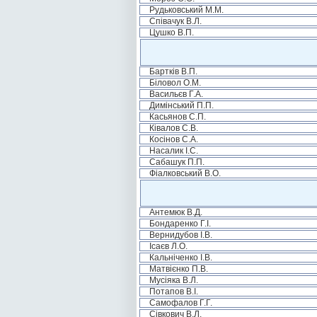
Рудьковський М.М.
Співачук В.Л.
Цушко В.П.
Бартків В.П.
Біловол О.М.
Васильєв Г.А.
Димінський П.П.
Касьянов С.П.
Ківалов С.В.
Косінов С.А.
Насалик І.С.
Сабашук П.П.
Фіалковський В.О.
Антемюк В.Д.
Бондаренко Г.І.
Вернидубов І.В.
Ісаєв Л.О.
Кальніченко І.В.
Матвієнко П.В.
Мусіяка В.Л.
Потапов В.І.
Самофалов Г.Г.
Сівкович В.Л.