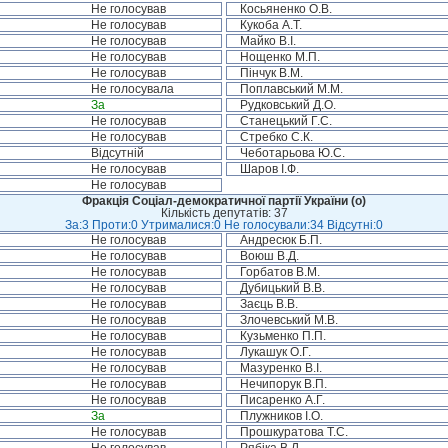
Не голосував
Косьяненко О.В.
Не голосував
Кукоба А.Т.
Не голосував
Майко В.І.
Не голосував
Нощенко М.П.
Не голосував
Пінчук В.М.
Не голосувала
Поплавський М.М.
За
Рудковський Д.О.
Не голосував
Станецький Г.С.
Не голосував
Стребко С.К.
Відсутній
Чеботарьова Ю.С.
Не голосував
Шаров І.Ф.
Не голосував
Фракція Соціал-демократичної партії України (о)
Кількість депутатів: 37
За:3 Проти:0 Утрималися:0 Не голосували:34 Відсутні:0
Не голосував
Андресюк Б.П.
Не голосував
Воюш В.Д.
Не голосував
Горбатов В.М.
Не голосував
Дубицький В.В.
Не голосував
Заєць В.В.
Не голосував
Злочевський М.В.
Не голосував
Кузьменко П.П.
Не голосував
Лукашук О.Г.
Не голосував
Мазуренко В.І.
Не голосував
Нечипорук В.П.
Не голосував
Писаренко А.Г.
За
Плужников І.О.
Не голосував
Прошкуратова Т.С.