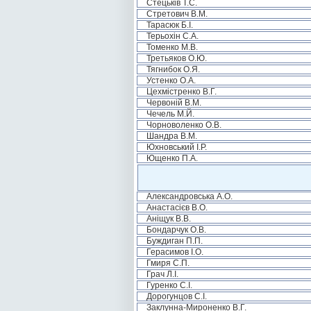
Стецьків Т.С.
Стретович В.М.
Тарасюк Б.І.
Терьохін С.А.
Томенко М.В.
Третьяков О.Ю.
Тягнибок О.Я.
Устенко О.А.
Цехмістренко В.Г.
Червоній В.М.
Чечель М.Й.
Чорноволенко О.В.
Шандра В.М.
Юхновський І.Р.
Ющенко П.А.
Александровська А.О.
Анастасієв В.О.
Аніщук В.В.
Бондарчук О.В.
Буждиган П.П.
Герасимов І.О.
Гмиря С.П.
Грач Л.І.
Гуренко С.І.
Дорогунцов С.І.
Заклунна-Мироненко В.Г.