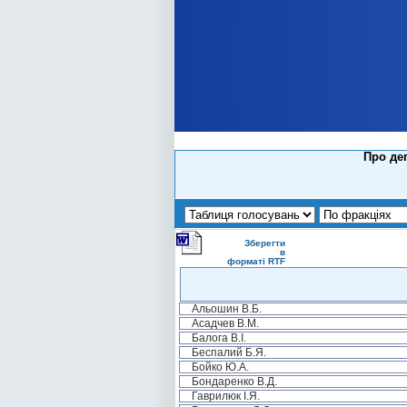
Про деп
Зберегти
в
форматі RTF
Альошин В.Б.
Асадчев В.М.
Балога В.І.
Беспалий Б.Я.
Бойко Ю.А.
Бондаренко В.Д.
Гаврилюк І.Я.