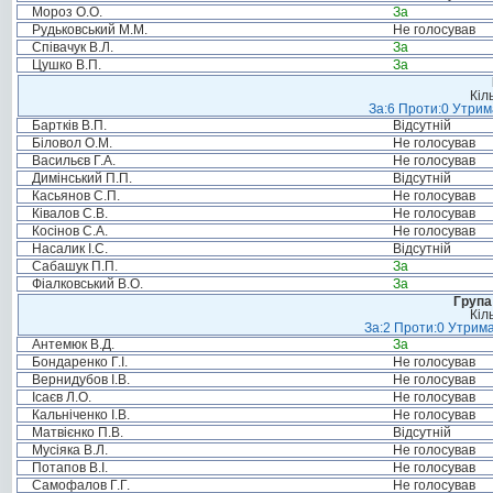
Мороз О.О.
За
Рудьковський М.М.
Не голосував
Співачук В.Л.
За
Цушко В.П.
За
Кіл
За:6 Проти:0 Утрим
Бартків В.П.
Відсутній
Біловол О.М.
Не голосував
Васильєв Г.А.
Не голосував
Димінський П.П.
Відсутній
Касьянов С.П.
Не голосував
Ківалов С.В.
Не голосував
Косінов С.А.
Не голосував
Насалик І.С.
Відсутній
Сабашук П.П.
За
Фіалковський В.О.
За
Група
Кіл
За:2 Проти:0 Утрима
Антемюк В.Д.
За
Бондаренко Г.І.
Не голосував
Вернидубов І.В.
Не голосував
Ісаєв Л.О.
Не голосував
Кальніченко І.В.
Не голосував
Матвієнко П.В.
Відсутній
Мусіяка В.Л.
Не голосував
Потапов В.І.
Не голосував
Самофалов Г.Г.
Не голосував