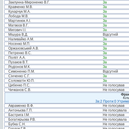
Заклунна-Мироненко В.Г.
За
Кравченко М.В.
За
Кухарчук М.А.
За
Лобода М.В.
За
Мартинюк А.І.
За
Матвєєв В.Г.
За
Мигович І.І.
За
Мішура В.Д.
Відсутній
Наливайко А.М.
За
Носенко М.П.
За
Оржаховський А.В.
За
Петренко В.С.
За
Полііт А.А.
За
Пузаков В.Т.
За
Родіонов М.К.
За
Симоненко П.М.
Відсутній
Сінченко С.Г.
За
Соломатін Ю.П.
За
Цибенко П.С.
Не голосував
Чичканов С.В.
Не голосував
Фрак
Кіл
За:2 Проти:0 Утрима
Авраменко В.Ф.
Не голосував
Антоньєва Г.П.
Не голосувала
Бастрига І.М.
Не голосував
Богатирьова Р.В.
Не голосувала
Бубка С.Н.
Не голосував
Горлов Г.В.
Не голосував