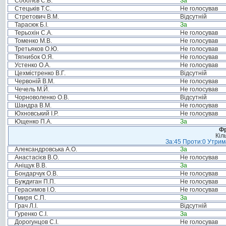
Соболєв С.В.
За
Стецьків Т.С.
Не голосував
Стретович В.М.
Відсутній
Тарасюк Б.І.
За
Терьохін С.А.
Не голосував
Томенко М.В.
Не голосував
Третьяков О.Ю.
Не голосував
Тягнибок О.Я.
Не голосував
Устенко О.А.
Не голосував
Цехмістренко В.Г.
Відсутній
Червоній В.М.
Не голосував
Чечель М.Й.
Не голосував
Чорноволенко О.В.
Відсутній
Шандра В.М.
Не голосував
Юхновський І.Р.
Не голосував
Ющенко П.А.
За
Фр
Кіл
За:45 Проти:0 Утрима
Александровська А.О.
За
Анастасієв В.О.
Не голосував
Аніщук В.В.
За
Бондарчук О.В.
Не голосував
Буждиган П.П.
Не голосував
Герасимов І.О.
Не голосував
Гмиря С.П.
За
Грач Л.І.
Відсутній
Гуренко С.І.
За
Дорогунцов С.І.
Не голосував