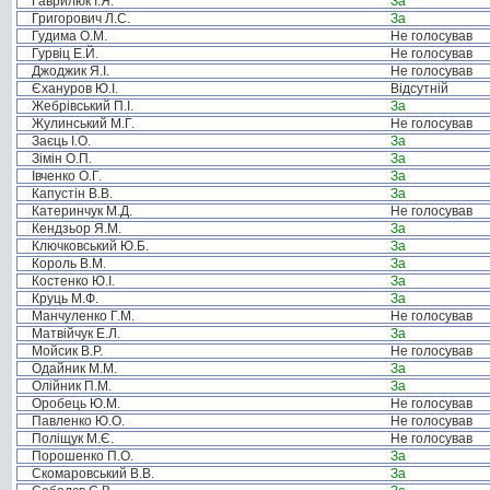
Гаврилюк І.Я.
За
Григорович Л.С.
За
Гудима О.М.
Не голосував
Гурвіц Е.Й.
Не голосував
Джоджик Я.І.
Не голосував
Єхануров Ю.І.
Відсутній
Жебрівський П.І.
За
Жулинський М.Г.
Не голосував
Заєць І.О.
За
Зімін О.П.
За
Івченко О.Г.
За
Капустін В.В.
За
Катеринчук М.Д.
Не голосував
Кендзьор Я.М.
За
Ключковський Ю.Б.
За
Король В.М.
За
Костенко Ю.І.
За
Круць М.Ф.
За
Манчуленко Г.М.
Не голосував
Матвійчук Е.Л.
За
Мойсик В.Р.
Не голосував
Одайник М.М.
За
Олійник П.М.
За
Оробець Ю.М.
Не голосував
Павленко Ю.О.
Не голосував
Поліщук М.Є.
Не голосував
Порошенко П.О.
За
Скомаровський В.В.
За