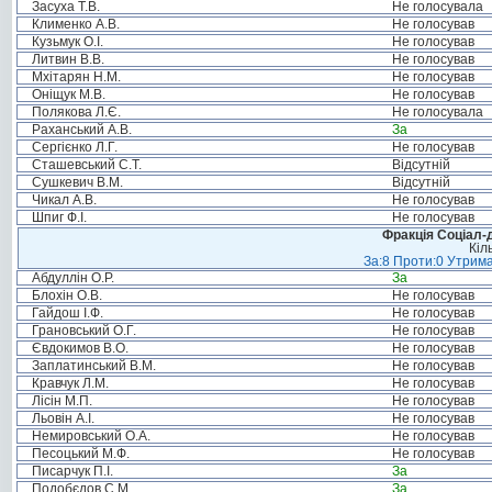
Засуха Т.В.
Не голосувала
Клименко А.В.
Не голосував
Кузьмук О.І.
Не голосував
Литвин В.В.
Не голосував
Мхітарян Н.М.
Не голосував
Оніщук М.В.
Не голосував
Полякова Л.Є.
Не голосувала
Раханський А.В.
За
Сергієнко Л.Г.
Не голосував
Сташевський С.Т.
Відсутній
Сушкевич В.М.
Відсутній
Чикал А.В.
Не голосував
Шпиг Ф.І.
Не голосував
Фракція Соціал-д
Кіл
За:8 Проти:0 Утрима
Абдуллін О.Р.
За
Блохін О.В.
Не голосував
Гайдош І.Ф.
Не голосував
Грановський О.Г.
Не голосував
Євдокимов В.О.
Не голосував
Заплатинський В.М.
Не голосував
Кравчук Л.М.
Не голосував
Лісін М.П.
Не голосував
Льовін А.І.
Не голосував
Немировський О.А.
Не голосував
Песоцький М.Ф.
Не голосував
Писарчук П.І.
За
Подобєдов С.М.
За