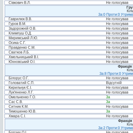
Сівкович В.Л.
Не голосував
Гру
Кіл
За:0 Проти:0 Утрима
Гаврилюк В.В.
Не голосував
Гуров В.М.
Не голосував
Задорожній О.В.
Не голосував
Климпуш О.Д.
Не голосував
Миримський Л.Ю.
Не голосував
Осика С.Г.
Не голосував
Правденко С.М.
Не голосував
Сватков Л.Б.
Не голосував
Хмельницький В.І.
Не голосував
Юхновський О.І.
Не голосував
Фракція
Кіл
За:8 Проти:0 Утрим
Білорус О.Г.
Не голосував
Головатий С.П.
Відсутній
Кирильчук Є.І.
Не голосував
Лук'яненко Л.Г.
Не голосував
Омельченко Г.О.
За
Сас С.В.
За
Ситник К.М.
Не голосував
Тимошенко Ю.В.
За
Хмара С.І.
Не голосував
Фракція 
Кіл
За:2 Проти:0 Утрима
Борзих О.І.
Не голосував