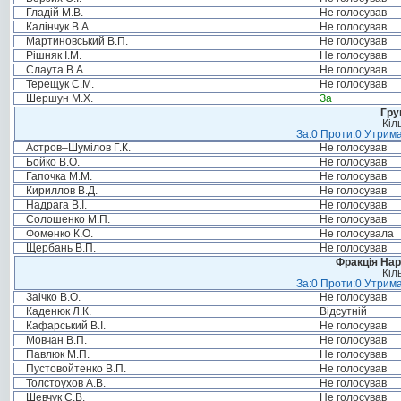
Гладій М.В.
Не голосував
Калінчук В.А.
Не голосував
Мартиновський В.П.
Не голосував
Рішняк І.М.
Не голосував
Слаута В.А.
Не голосував
Терещук С.М.
Не голосував
Шершун М.Х.
За
Гру
Кіл
За:0 Проти:0 Утрима
Астров–Шумілов Г.К.
Не голосував
Бойко В.О.
Не голосував
Гапочка М.М.
Не голосував
Кириллов В.Д.
Не голосував
Надрага В.І.
Не голосував
Солошенко М.П.
Не голосував
Фоменко К.О.
Не голосувала
Щербань В.П.
Не голосував
Фракція Нар
Кіл
За:0 Проти:0 Утрима
Заічко В.О.
Не голосував
Каденюк Л.К.
Відсутній
Кафарський В.І.
Не голосував
Мовчан В.П.
Не голосував
Павлюк М.П.
Не голосував
Пустовойтенко В.П.
Не голосував
Толстоухов А.В.
Не голосував
Шевчук С.В.
Не голосував