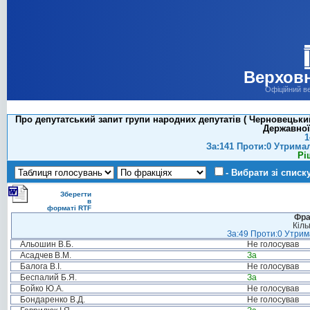
Верховн
Офіційний в
Про депутатський запит групи народних депутатів ( Черновецький 
Державної
1
За:141 Проти:0 Утрима
Рі
- Вибрати зі списк
Зберегти
в
форматі RTF
Фра
Кіль
За:49 Проти:0 Утрима
Альошин В.Б.
Не голосував
Асадчев В.М.
За
Балога В.І.
Не голосував
Беспалий Б.Я.
За
Бойко Ю.А.
Не голосував
Бондаренко В.Д.
Не голосував