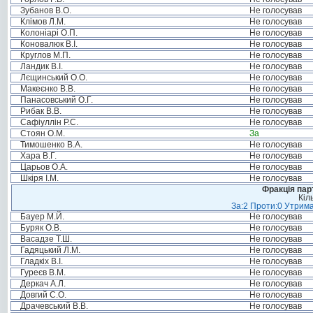
Зубанов В.О.
Не голосував
Клімов Л.М.
Не голосував
Колоніарі О.П.
Не голосував
Коновалюк В.І.
Не голосував
Круглов М.П.
Не голосував
Ландик В.І.
Не голосував
Лєщинський О.О.
Не голосував
Макеєнко В.В.
Не голосував
Панасовський О.Г.
Не голосував
Рибак В.В.
Не голосував
Сафіуллін Р.С.
Не голосував
Стоян О.М.
За
Тимошенко В.А.
Не голосував
Хара В.Г.
Не голосував
Царьов О.А.
Не голосував
Шкіря І.М.
Не голосував
Фракція пар
Кіл
За:2 Проти:0 Утрима
Бауер М.Й.
Не голосував
Буряк О.В.
Не голосував
Васадзе Т.Ш.
Не голосував
Гадяцький Л.М.
Не голосував
Гладкіх В.І.
Не голосував
Гуреєв В.М.
Не голосував
Деркач А.Л.
Не голосував
Довгий С.О.
Не голосував
Драчевський В.В.
Не голосував