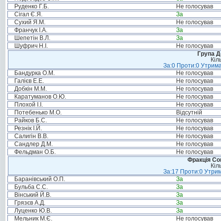
Руденко Г.Б.
Не голосував
Сігал Є.Я.
За
Сухий Я.М.
Не голосував
Франчук І.А.
За
Шепетін В.Л.
За
Шуфрич Н.І.
Не голосував
Група Д
Кіл
За:0 Проти:0 Утрима
Бандурка О.М.
Не голосував
Галієв Е.Е.
Не голосував
Добкін М.М.
Не голосував
Каратуманов О.Ю.
Не голосував
Плохой І.І.
Не голосував
Потебенько М.О.
Відсутній
Райков Б.С.
Не голосував
Резнік І.Й.
Не голосував
Салигін В.В.
Не голосував
Сандлер Д.М.
Не голосував
Фельдман О.Б.
Не голосував
Фракція Соц
Кіл
За:17 Проти:0 Утрим
Баранівський О.П.
За
Бульба С.С.
За
Вінський Й.В.
За
Грязєв А.Д.
За
Луценко Ю.В.
За
Мельник М.Є.
Не голосував