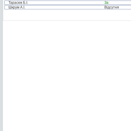
Тарасюк Б.І.
За
Шкрум А.І.
Відсутня