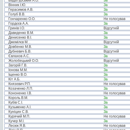
Вадатурський А.О.
За
Вінник І.Ю.
За
Герасимов А.В.
За
Голуб В.В.
За
Гончаренко О.О.
Не голосував
Гордєєв А.А.
За
Гринів І.О.
Відсутній
Давиденко В.М.
За
Денисенко В.І.
За
Джемілєв М. .
Відсутній
Довбенко М.В.
За
Дубневич Б.В.
Відсутній
Євлахов А.С.
За
Жолобецький О.О.
Відсутній
Загорій Г.В.
За
Іонова М.М.
За
Іщенко В.О.
За
Кіт А.Б.
За
Князевич Р.П.
Не голосував
Козаченко Л.П.
За
Кононенко І.В.
Не голосував
Король В.М.
За
Кубів С.І.
За
Кузьменко А.І.
За
Куніцин С.В.
За
Курячий М.П.
Не голосував
Кучер М.І.
За
Лесюк Я.В.
Не голосував