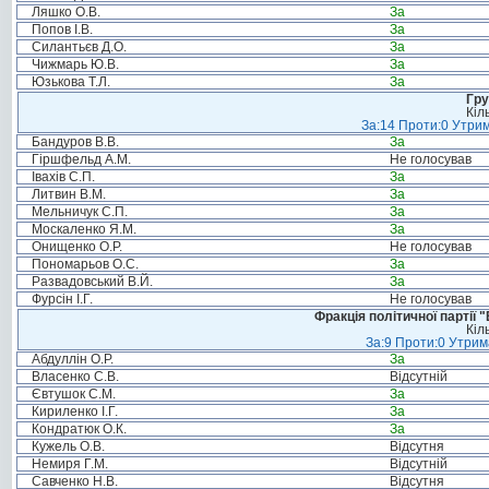
Ляшко О.В.
За
Попов І.В.
За
Силантьєв Д.О.
За
Чижмарь Ю.В.
За
Юзькова Т.Л.
За
Гру
Кіл
За:14 Проти:0 Утрим
Бандуров В.В.
За
Гіршфельд А.М.
Не голосував
Івахів С.П.
За
Литвин В.М.
За
Мельничук С.П.
За
Москаленко Я.М.
За
Онищенко О.Р.
Не голосував
Пономарьов О.С.
За
Развадовський В.Й.
За
Фурсін І.Г.
Не голосував
Фракція політичної партії
Кіл
За:9 Проти:0 Утрим
Абдуллін О.Р.
За
Власенко С.В.
Відсутній
Євтушок С.М.
За
Кириленко І.Г.
За
Кондратюк О.К.
За
Кужель О.В.
Відсутня
Немиря Г.М.
Відсутній
Савченко Н.В.
Відсутня