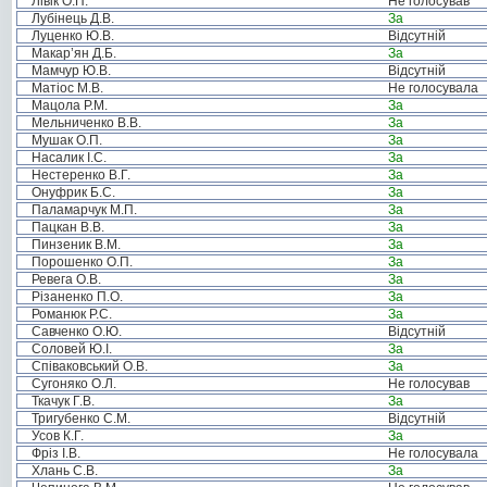
Лівік О.П.
Не голосував
Лубінець Д.В.
За
Луценко Ю.В.
Відсутній
Макар’ян Д.Б.
За
Мамчур Ю.В.
Відсутній
Матіос М.В.
Не голосувала
Мацола Р.М.
За
Мельниченко В.В.
За
Мушак О.П.
За
Насалик І.С.
За
Нестеренко В.Г.
За
Онуфрик Б.С.
За
Паламарчук М.П.
За
Пацкан В.В.
За
Пинзеник В.М.
За
Порошенко О.П.
За
Ревега О.В.
За
Різаненко П.О.
За
Романюк Р.С.
За
Савченко О.Ю.
Відсутній
Соловей Ю.І.
За
Співаковський О.В.
За
Сугоняко О.Л.
Не голосував
Ткачук Г.В.
За
Тригубенко С.М.
Відсутній
Усов К.Г.
За
Фріз І.В.
Не голосувала
Хлань С.В.
За