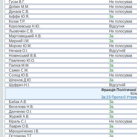
Гусак В.Г.
Не голосував
Добкін М.М.
Не голосував
Дунаєв С.В.
Не голосував
Іоффе Ю.Я.
За
Козак Т.Р.
Не голосував
Королевська Н.Ю.
Відсутня
Льовочкін С.В.
Не голосував
Мартовицький А.В.
За
Мирний І.М.
За
Мороко Ю.М.
Не голосував
Нечаєв О.І.
Відсутній
Новинський В.В.
Не голосував
Павленко Ю.О.
За
Папієв М.М.
За
Сажко С.М.
За
Солод Ю.В.
Не голосував
Шпенов Д.Ю.
За
Шуфрич Н.І.
Відсутній
Фракція Політичної
Кіл
За:23 Проти:0 Утрим
Бабак А.В.
За
Веселова Н.В.
За
Данченко О.І.
За
Журжій А.В.
За
Кіраль С.І.
Не голосував
Лаврик О.В.
За
Мірошніченко І.В.
За
Острікова Т.Г.
За