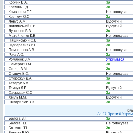
Корчик В.А.
За
Кремінь Т.Д.
За
Кривошея Г.Г.
Не голосував
Ксенжук О.С.
За
Левус А.М.
Відсутній
Логвинський Г.В.
Відсутній
Лунченко В.В.
За
Матейченко К.В.
Не голосував
Пашинський С.В.
За
Підберезняк В.І.
За
Помазанов А.В.
Не голосував
Река А.О.
За
Романюк В.М.
Утримався
Семерак О.М.
За
Соляр В.М.
За
Сташук В.Ф.
Не голосував
Сторожук Д.А.
За
Тетерук А.А.
За
Тимчук Д.Б.
Відсутній
Фаєрмарк С.О.
За
Хміль М.М.
Відсутній
Шкварилюк В.В.
За
Кіл
За:27 Проти:0 Утрима
Балога В.І.
За
Балога П.І.
Не голосував
Батенко Т.І.
За
Береза Б.Ю.
Відсутній