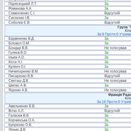
Підлісецький Л.Т.
За
Романова А.А.
За
Семенченко С.І.
Відсутній
Сисоєнко І.В.
За
Соболєв Є.В.
Відсутній
Група "
Кіл
За:9 Проти:0 Утрима
Барвіненко В.Д.
За
Біловол О.М.
За
Бондар В.В.
Не голосував
Гуляєв В.О.
За
Ільюк А.О.
За
Кіссе А.І.
За
Кулініч О.І.
За
Ничипоренко В.М.
Не голосував
Писаренко В.В.
Відсутній
Святаш Д.В.
Не голосував
Шипко А.Ф.
За
Яценко А.В.
Не голосував
Фракція Ради
Кіл
За:16 Проти:0 Утрим
Амельченко В.В.
За
Вітко А.Л.
Відсутній
Галасюк В.В.
За
Корчинська О.А.
За
Купрієнко О.В.
За
Лінько Д.В.
За