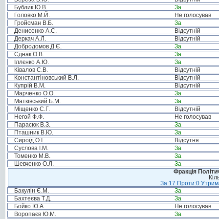
Бублик Ю.В.
За
Головко М.Й.
Не голосував
Гройсман В.Б.
За
Денисенко А.С.
Відсутній
Деркач А.Л.
Відсутній
Добродомов Д.Є.
За
Єднак О.В.
За
Іллєнко А.Ю.
За
Ківалов С.В.
Відсутній
Константіновський В.Л.
Відсутній
Купрій В.М.
Відсутній
Марченко О.О.
За
Матківський Б.М.
За
Міщенко С.Г.
Відсутній
Негой Ф.Ф.
Не голосував
Парасюк В.З.
За
Пташник В.Ю.
За
Сироїд О.І.
Відсутня
Суслова І.М.
За
Томенко М.В.
За
Шевченко О.Л.
За
Фракція Політич
Кіл
За:17 Проти:0 Утрима
Бакулін Є.М.
За
Бахтеєва Т.Д.
За
Бойко Ю.А.
Не голосував
Воропаєв Ю.М.
За