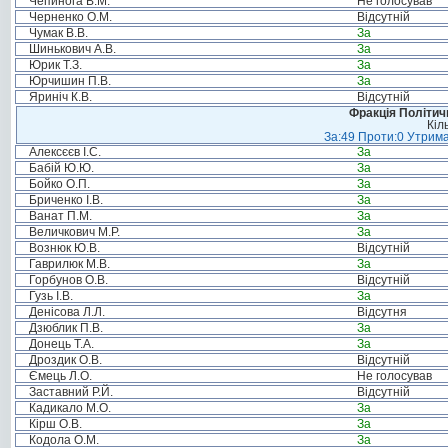
Чепинога В.М.
Не голосував
Черненко О.М.
Відсутній
Чумак В.В.
За
Шинькович А.В.
За
Юрик Т.З.
За
Юрчишин П.В.
За
Яриніч К.В.
Відсутній
Фракція Політи
Кіл
За:49 Проти:0 Утрима
Алексєєв І.С.
За
Бабій Ю.Ю.
За
Бойко О.П.
За
Бриченко І.В.
За
Ванат П.М.
За
Величкович М.Р.
За
Вознюк Ю.В.
Відсутній
Гаврилюк М.В.
За
Горбунов О.В.
Відсутній
Гузь І.В.
За
Денісова Л.Л.
Відсутня
Дзюблик П.В.
За
Донець Т.А.
За
Дроздик О.В.
Відсутній
Ємець Л.О.
Не голосував
Заставний Р.Й.
Відсутній
Кадикало М.О.
За
Кірш О.В.
За
Кодола О.М.
За