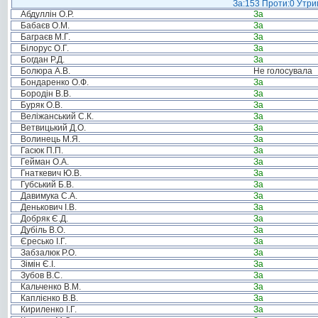
За:153 Проти:0 Утрим
Абдуллін О.Р.
За
Бабаєв О.М.
За
Баграєв М.Г.
За
Білорус О.Г.
За
Богдан Р.Д.
За
Болюра А.В.
Не голосувала
Бондаренко О.Ф.
За
Бородін В.В.
За
Буряк О.В.
За
Веліжанський С.К.
За
Ветвицький Д.О.
За
Волинець М.Я.
За
Гасюк П.П.
За
Гейман О.А.
За
Гнаткевич Ю.В.
За
Губський Б.В.
За
Давимука С.А.
За
Денькович І.В.
За
Добряк Є.Д.
За
Дубіль В.О.
За
Єресько І.Г.
За
Забзалюк Р.О.
За
Зімін Є.І.
За
Зубов В.С.
За
Кальченко В.М.
За
Каплієнко В.В.
За
Кириленко І.Г.
За