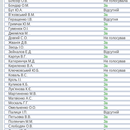
Білозір О.В.
Не голосувала
Бондар О.М.
За
Бут Ю.А.
Відсутній
В’язівський В.М.
За
Геращенко І.В.
Відсутня
Гримчак Ю.М.
За
Гуменюк О.І.
За
Джемілєв М. .
За
Довгий С.О.
Не голосував
Жванія Д.В.
За
Заєць І.О.
За
Зейналов Е.Д.
Відсутній
Карпук В.Г.
За
Катеринчук М.Д.
Не голосував
Кириленко В.А.
За
Ключковський Ю.Б.
Не голосував
Коваль В.С.
За
Кріль І.І.
За
Куликов К.Б.
За
Лук’янова К.Є.
За
Мартиненко М.В.
За
Матвієнко А.С.
За
Москаль Г.Г.
За
Омельченко О.О.
За
Палиця І.П.
Відсутній
Петьовка В.В.
За
Полянчич М.М.
За
Слободян О.В.
За