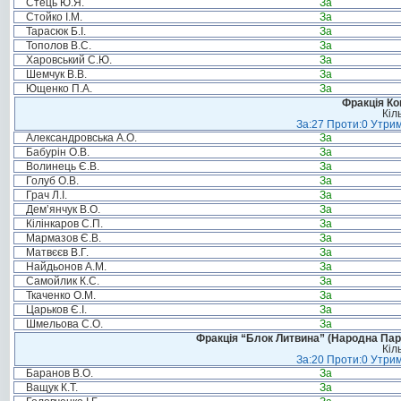
Стець Ю.Я.
За
Стойко І.М.
За
Тарасюк Б.І.
За
Тополов В.С.
За
Харовський С.Ю.
За
Шемчук В.В.
За
Ющенко П.А.
За
Фракція Ком
Кіл
За:27 Проти:0 Утрим
Александровська А.О.
За
Бабурін О.В.
За
Волинець Є.В.
За
Голуб О.В.
За
Грач Л.І.
За
Дем’янчук В.О.
За
Кілінкаров С.П.
За
Мармазов Є.В.
За
Матвєєв В.Г.
За
Найдьонов А.М.
За
Самойлик К.С.
За
Ткаченко О.М.
За
Царьков Є.І.
За
Шмельова С.О.
За
Фракція “Блок Литвина” (Народна Парті
Кіл
За:20 Проти:0 Утрим
Баранов В.О.
За
Ващук К.Т.
За