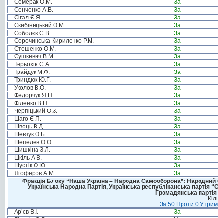
Семерак О.М.
За
Сенченко А.В.
За
Сігал Є.Я.
За
Скибінецький О.М.
За
Соболєв С.В.
За
Сорочинська-Кириленко Р.М.
За
Стешенко О.М.
За
Сушкевич В.М.
За
Терьохін С.А.
За
Трайдук М.Ф.
За
Триндюк Ю.Г.
За
Уколов В.О.
За
Федорчук Я.П.
За
Філенко В.П.
За
Черпіцький О.З.
За
Шаго Є.П.
За
Швець В.Д.
За
Шевчук О.Б.
За
Шепелев О.О.
За
Шишкіна З.Л.
За
Шкіль А.В.
За
Шустік О.Ю.
За
Ягоферов А.М.
За
Фракція Блоку “Наша Україна – Народна Самооборона”: Народний Со
Українська Народна Партія, Українська республіканська партія “
Громадянська партія 
Кіл
За:50 Проти:0 Утрима
Ар’єв В.І.
За