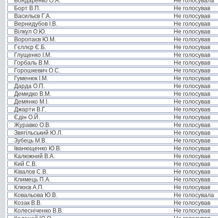
Бондаренко О.А.
Не голосувала
Борт В.П.
Не голосував
Васильєв Г.А.
Не голосував
Вернидубов І.В.
Не голосував
Вілкул О.Ю.
Не голосував
Воропаєв Ю.М.
Не голосував
Гєллєр Є.Б.
Не голосував
Глущенко І.М.
Не голосував
Горбаль В.М.
Не голосував
Горошкевич О.С.
Не голосував
Гуменюк І.М.
Не голосував
Дарда О.П.
Не голосував
Демидко В.М.
Не голосував
Демянко М.І.
Не голосував
Джарти В.Г.
Не голосував
Єдін О.Й.
Не голосував
Журавко О.В.
Не голосував
Звягільський Ю.Л.
Не голосував
Зубець М.В.
Не голосував
Іванющенко Ю.В.
Не голосував
Калюжний В.А.
Не голосував
Кий С.В.
Не голосував
Ківалов С.В.
Не голосував
Климець П.А.
Не голосував
Клюєв А.П.
Не голосував
Ковальова Ю.В.
Не голосувала
Козак В.В.
Не голосував
Колесніченко В.В.
Не голосував