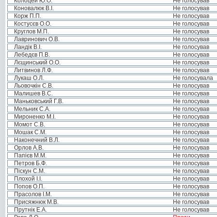
Колоцей Ю.О.
Не голосував
Коновалюк В.І.
Не голосував
Корж П.П.
Не голосував
Костусєв О.О.
Не голосував
Круглов М.П.
Не голосував
Лавринович О.В.
Не голосував
Ландік В.І.
Не голосував
Лебедєв П.В.
Не голосував
Лєщинський О.О.
Не голосував
Литвинов Л.Ф.
Не голосував
Лукаш О.Л.
Не голосувала
Льовочкін С.В.
Не голосував
Малишев В.С.
Не голосував
Маньковський Г.В.
Не голосував
Мельник С.А.
Не голосував
Мироненко М.І.
Не голосував
Момот С.В.
Не голосував
Мошак С.М.
Не голосував
Наконечний В.Л.
Не голосував
Орлов А.В.
Не голосував
Папієв М.М.
Не голосував
Петров Б.Ф.
Не голосував
Піскун С.М.
Не голосував
Плохой І.І.
Не голосував
Попов О.П.
Не голосував
Прасолов І.М.
Не голосував
Присяжнюк М.В.
Не голосував
Прутнік Е.А.
Не голосував