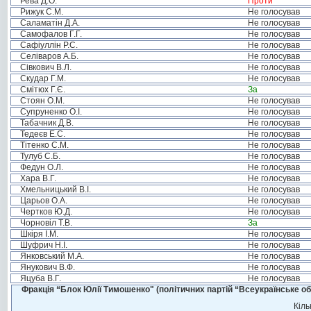
Рева Д.О.
Проти
Рижук С.М.
Не голосував
Саламатін Д.А.
Не голосував
Самофалов Г.Г.
Не голосував
Сафіуллін Р.С.
Не голосував
Селіваров А.Б.
Не голосував
Сівкович В.Л.
Не голосував
Скудар Г.М.
Не голосував
Смітюх Г.Є.
За
Стоян О.М.
Не голосував
Супруненко О.І.
Не голосував
Табачник Д.В.
Не голосував
Тедеєв Е.С.
Не голосував
Тітенко С.М.
Не голосував
Тулуб С.Б.
Не голосував
Федун О.Л.
Не голосував
Хара В.Г.
Не голосував
Хмельницький В.І.
Не голосував
Царьов О.А.
Не голосував
Чертков Ю.Д.
Не голосував
Чорновіл Т.В.
За
Шкіря І.М.
Не голосував
Шуфрич Н.І.
Не голосував
Янковський М.А.
Не голосував
Янукович В.Ф.
Не голосував
Яцуба В.Г.
Не голосував
Фракція “Блок Юлії Тимошенко" (політичних партій “Всеукраїнське об
Кіль