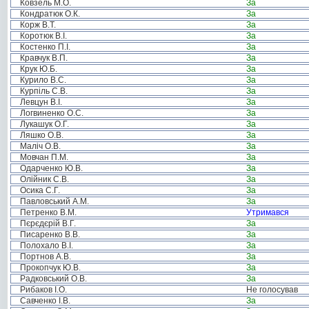
Ковзель М.О.
За
Кондратюк О.К.
За
Корж В.Т.
За
Коротюк В.І.
За
Костенко П.І.
За
Кравчук В.П.
За
Крук Ю.Б.
За
Курило В.С.
За
Курпіль С.В.
За
Левцун В.І.
За
Логвиненко О.С.
За
Лукашук О.Г.
За
Ляшко О.В.
За
Маліч О.В.
За
Мовчан П.М.
За
Одарченко Ю.В.
За
Олійник С.В.
За
Осика С.Г.
За
Павловський А.М.
За
Петренко В.М.
Утримався
Пєрєдєрій В.Г.
За
Писаренко В.В.
За
Полохало В.І.
За
Портнов А.В.
За
Прокопчук Ю.В.
За
Радковський О.В.
За
Рибаков І.О.
Не голосував
Савченко І.В.
За