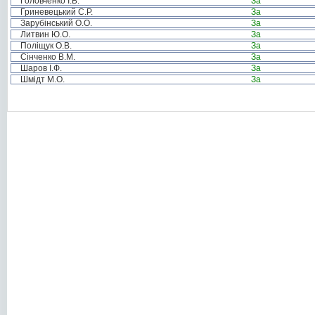
Головченко І.Б.
За
Гриневецький С.Р.
За
Зарубінський О.О.
За
Литвин Ю.О.
За
Поліщук О.В.
За
Сінченко В.М.
За
Шаров І.Ф.
За
Шмідт М.О.
За