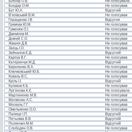
Білозір О.В.
Не голосувала
Бондар О.М.
Не голосував
Бут Ю.А.
Відсутній
В’язівський В.М.
Не голосував
Геращенко І.В.
Відсутня
Гримчак Ю.М.
Не голосував
Гуменюк О.І.
Не голосував
Джемілєв М. .
Не голосував
Довгий С.О.
Не голосував
Жванія Д.В.
Не голосував
Заєць І.О.
Не голосував
Зейналов Е.Д.
Відсутній
Карпук В.Г.
Не голосував
Катеринчук М.Д.
Відсутній
Кириленко В.А.
Не голосував
Ключковський Ю.Б.
Не голосував
Коваль В.С.
Не голосував
Кріль І.І.
Відсутній
Куликов К.Б.
Не голосував
Лук’янова К.Є.
Не голосувала
Мартиненко М.В.
Не голосував
Матвієнко А.С.
Не голосував
Москаль Г.Г.
Не голосував
Омельченко О.О.
Не голосував
Палиця І.П.
Відсутній
Петьовка В.В.
Відсутній
Полянчич М.М.
Відсутній
Слободян О.В.
Не голосував