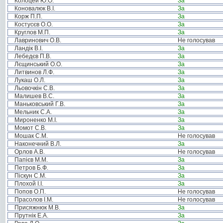
Колоцей Ю.О.
За
Коновалюк В.І.
За
Корж П.П.
За
Костусєв О.О.
За
Круглов М.П.
За
Лавринович О.В.
Не голосував
Ландік В.І.
За
Лебедєв П.В.
За
Лєщинський О.О.
За
Литвинов Л.Ф.
За
Лукаш О.Л.
За
Льовочкін С.В.
За
Малишев В.С.
За
Маньковський Г.В.
За
Мельник С.А.
За
Мироненко М.І.
За
Момот С.В.
За
Мошак С.М.
Не голосував
Наконечний В.Л.
За
Орлов А.В.
Не голосував
Папієв М.М.
За
Петров Б.Ф.
За
Піскун С.М.
За
Плохой І.І.
За
Попов О.П.
Не голосував
Прасолов І.М.
Не голосував
Присяжнюк М.В.
За
Прутнік Е.А.
За