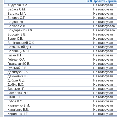
За:0 Проти:0 Утримал
Абдуллін О.Р.
Не голосував
Бабаєв О.М.
Не голосував
Баграєв М.Г.
Не голосував
Білорус О.Г.
Не голосував
Богдан Р.Д.
Не голосував
Болюра А.В.
Не голосувала
Бондаренко О.Ф.
Не голосувала
Бородін В.В.
Не голосував
Буряк О.В.
Не голосував
Веліжанський С.К.
Не голосував
Ветвицький Д.О.
Не голосував
Волинець М.Я.
Не голосував
Гасюк П.П.
Не голосував
Гейман О.А.
Не голосував
Гнаткевич Ю.В.
Не голосував
Губський Б.В.
Не голосував
Давимука С.А.
Не голосував
Денькович І.В.
Не голосував
Добряк Є.Д.
Не голосував
Дубіль В.О.
Не голосував
Єресько І.Г.
Не голосував
Забзалюк Р.О.
Не голосував
Зімін Є.І.
Не голосував
Зубов В.С.
Не голосував
Кальченко В.М.
Не голосував
Каплієнко В.В.
Не голосував
Кириленко І.Г.
Не голосував