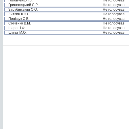
Головченко І.Б.
Не голосував
Гриневецький С.Р.
Не голосував
Зарубінський О.О.
Не голосував
Литвин Ю.О.
Не голосував
Поліщук О.В.
Не голосував
Сінченко В.М.
Не голосував
Шаров І.Ф.
Не голосував
Шмідт М.О.
Не голосував