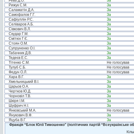
Рева Д.О.
За
Рижук С.М.
За
Саламатін Д.А.
За
Самофалов Г.Г.
За
Сафіуллін Р.С.
За
Селіваров А.Б.
За
Сівкович В.Л.
За
Скудар Г.М.
За
Смітюх Г.Є.
За
Стоян О.М.
За
Супруненко О.І.
За
Табачник Д.В.
За
Тедеєв Е.С.
За
Тітенко С.М.
Не голосував
Тулуб С.Б.
Не голосував
Федун О.Л.
Не голосував
Хара В.Г.
За
Хмельницький В.І.
За
Царьов О.А.
За
Чертков Ю.Д.
За
Чорновіл Т.В.
За
Шкіря І.М.
За
Шуфрич Н.І.
За
Янковський М.А.
Не голосував
Янукович В.Ф.
За
Яцуба В.Г.
За
Фракція “Блок Юлії Тимошенко" (політичних партій “Всеукраїнське об
Кіль