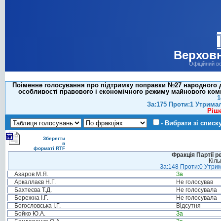
Верховн
Офіційний в
Поіменне голосування про підтримку поправки №27 народного д
особливості правового і економічного режиму майнового ком
1
За:175 Проти:1 Утрима
Ріш
- Вибрати зі списк
Зберегти
в
форматі RTF
Фракція Партії р
Кіль
За:148 Проти:0 Утрим
Азаров М.Я.
За
Аркаллаєв Н.Г.
Не голосував
Бахтеєва Т.Д.
Не голосувала
Бережна І.Г.
Не голосувала
Богословська І.Г.
Відсутня
Бойко Ю.А.
За