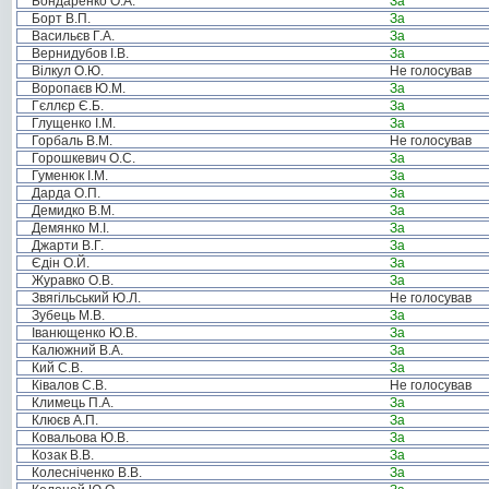
Бондаренко О.А.
За
Борт В.П.
За
Васильєв Г.А.
За
Вернидубов І.В.
За
Вілкул О.Ю.
Не голосував
Воропаєв Ю.М.
За
Гєллєр Є.Б.
За
Глущенко І.М.
За
Горбаль В.М.
Не голосував
Горошкевич О.С.
За
Гуменюк І.М.
За
Дарда О.П.
За
Демидко В.М.
За
Демянко М.І.
За
Джарти В.Г.
За
Єдін О.Й.
За
Журавко О.В.
За
Звягільський Ю.Л.
Не голосував
Зубець М.В.
За
Іванющенко Ю.В.
За
Калюжний В.А.
За
Кий С.В.
За
Ківалов С.В.
Не голосував
Климець П.А.
За
Клюєв А.П.
За
Ковальова Ю.В.
За
Козак В.В.
За
Колесніченко В.В.
За