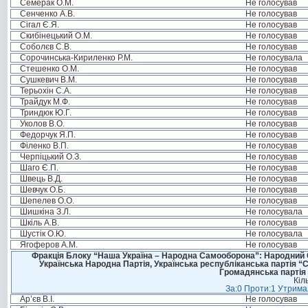
Семерак О.М.
Не голосував
Сенченко А.В.
Не голосував
Сігал Є.Я.
Не голосував
Скибінецький О.М.
Не голосував
Соболєв С.В.
Не голосував
Сорочинська-Кириленко Р.М.
Не голосувала
Стешенко О.М.
Не голосував
Сушкевич В.М.
Не голосував
Терьохін С.А.
Не голосував
Трайдук М.Ф.
Не голосував
Триндюк Ю.Г.
Не голосував
Уколов В.О.
Не голосував
Федорчук Я.П.
Не голосував
Філенко В.П.
Не голосував
Черпіцький О.З.
Не голосував
Шаго Є.П.
Не голосував
Швець В.Д.
Не голосував
Шевчук О.Б.
Не голосував
Шепелев О.О.
Не голосував
Шишкіна З.Л.
Не голосувала
Шкіль А.В.
Не голосував
Шустік О.Ю.
Не голосувала
Ягоферов А.М.
Не голосував
Фракція Блоку “Наша Україна – Народна Самооборона”: Народний Со
Українська Народна Партія, Українська республіканська партія “
Громадянська партія 
Кіл
За:0 Проти:1 Утримал
Ар’єв В.І.
Не голосував