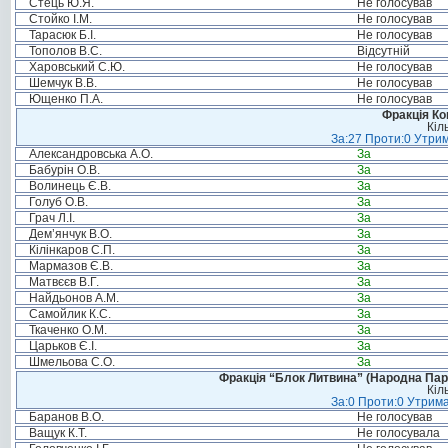
Стець Ю.Я.
Не голосував
Стойко І.М.
Не голосував
Тарасюк Б.І.
Не голосував
Тополов В.С.
Відсутній
Харовський С.Ю.
Не голосував
Шемчук В.В.
Не голосував
Ющенко П.А.
Не голосував
Фракція Ком
Кіл
За:27 Проти:0 Утрим
Александровська А.О.
За
Бабурін О.В.
За
Волинець Є.В.
За
Голуб О.В.
За
Грач Л.І.
За
Дем’янчук В.О.
За
Кілінкаров С.П.
За
Мармазов Є.В.
За
Матвєєв В.Г.
За
Найдьонов А.М.
За
Самойлик К.С.
За
Ткаченко О.М.
За
Царьков Є.І.
За
Шмельова С.О.
За
Фракція “Блок Литвина” (Народна Парті
Кіл
За:0 Проти:0 Утрима
Баранов В.О.
Не голосував
Ващук К.Т.
Не голосувала