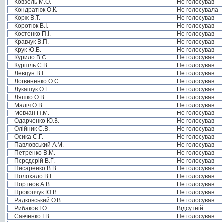
Ковзель М.О.
Не голосував
Кондратюк О.К.
Не голосувала
Корж В.Т.
Не голосував
Коротюк В.І.
Не голосував
Костенко П.І.
Не голосував
Кравчук В.П.
Не голосував
Крук Ю.Б.
Не голосував
Курило В.С.
Не голосував
Курпіль С.В.
Не голосував
Левцун В.І.
Не голосував
Логвиненко О.С.
Не голосував
Лукашук О.Г.
Не голосував
Ляшко О.В.
Не голосував
Маліч О.В.
Не голосував
Мовчан П.М.
Не голосував
Одарченко Ю.В.
Не голосував
Олійник С.В.
Не голосував
Осика С.Г.
Не голосував
Павловський А.М.
Не голосував
Петренко В.М.
Не голосував
Пєрєдєрій В.Г.
Не голосував
Писаренко В.В.
Не голосував
Полохало В.І.
Не голосував
Портнов А.В.
Не голосував
Прокопчук Ю.В.
Не голосував
Радковський О.В.
Не голосував
Рибаков І.О.
Відсутній
Савченко І.В.
Не голосував