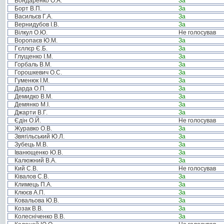
Бондаренко О.А.
За
Борт В.П.
За
Васильєв Г.А.
За
Вернидубов І.В.
За
Вілкул О.Ю.
Не голосував
Воропаєв Ю.М.
За
Гєллєр Є.Б.
За
Глущенко І.М.
За
Горбаль В.М.
За
Горошкевич О.С.
За
Гуменюк І.М.
За
Дарда О.П.
За
Демидко В.М.
За
Демянко М.І.
За
Джарти В.Г.
За
Єдін О.Й.
Не голосував
Журавко О.В.
За
Звягільський Ю.Л.
За
Зубець М.В.
За
Іванющенко Ю.В.
За
Калюжний В.А.
За
Кий С.В.
Не голосував
Ківалов С.В.
За
Климець П.А.
За
Клюєв А.П.
За
Ковальова Ю.В.
За
Козак В.В.
За
Колесніченко В.В.
За