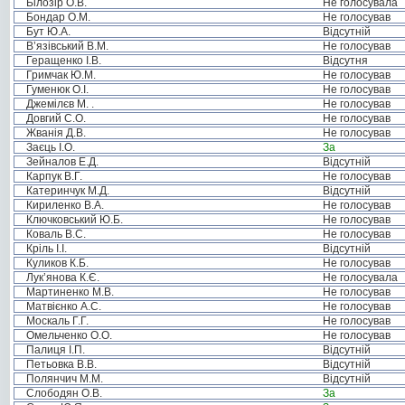
Білозір О.В.
Не голосувала
Бондар О.М.
Не голосував
Бут Ю.А.
Відсутній
В’язівський В.М.
Не голосував
Геращенко І.В.
Відсутня
Гримчак Ю.М.
Не голосував
Гуменюк О.І.
Не голосував
Джемілєв М. .
Не голосував
Довгий С.О.
Не голосував
Жванія Д.В.
Не голосував
Заєць І.О.
За
Зейналов Е.Д.
Відсутній
Карпук В.Г.
Не голосував
Катеринчук М.Д.
Відсутній
Кириленко В.А.
Не голосував
Ключковський Ю.Б.
Не голосував
Коваль В.С.
Не голосував
Кріль І.І.
Відсутній
Куликов К.Б.
Не голосував
Лук’янова К.Є.
Не голосувала
Мартиненко М.В.
Не голосував
Матвієнко А.С.
Не голосував
Москаль Г.Г.
Не голосував
Омельченко О.О.
Не голосував
Палиця І.П.
Відсутній
Петьовка В.В.
Відсутній
Полянчич М.М.
Відсутній
Слободян О.В.
За