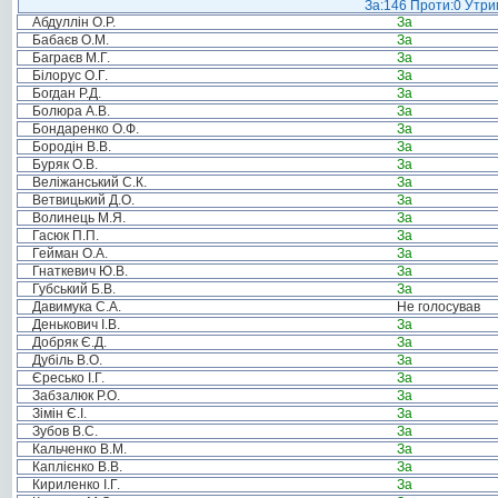
За:146 Проти:0 Утрим
Абдуллін О.Р.
За
Бабаєв О.М.
За
Баграєв М.Г.
За
Білорус О.Г.
За
Богдан Р.Д.
За
Болюра А.В.
За
Бондаренко О.Ф.
За
Бородін В.В.
За
Буряк О.В.
За
Веліжанський С.К.
За
Ветвицький Д.О.
За
Волинець М.Я.
За
Гасюк П.П.
За
Гейман О.А.
За
Гнаткевич Ю.В.
За
Губський Б.В.
За
Давимука С.А.
Не голосував
Денькович І.В.
За
Добряк Є.Д.
За
Дубіль В.О.
За
Єресько І.Г.
За
Забзалюк Р.О.
За
Зімін Є.І.
За
Зубов В.С.
За
Кальченко В.М.
За
Каплієнко В.В.
За
Кириленко І.Г.
За