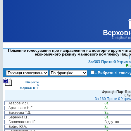
Верховн
Офіційний в
Поіменне голосування про направлення на повторне друге читан
економічного режиму майнового комплексу Націо
1
За:363 Проти:0 Утрима
Рі
- Вибрати зі списк
Зберегти
в
форматі RTF
Фракція Партії р
Кіль
За:160 Проти:0 Утрим
Азаров М.Я.
За
Аркаллаєв Н.Г.
За
Бахтеєва Т.Д.
За
Бережна І.Г.
За
Богословська І.Г.
Відсутня
Бойко Ю.А.
За