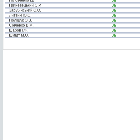
Головченко І.Б.
За
Гриневецький С.Р.
За
Зарубінський О.О.
За
Литвин Ю.О.
За
Поліщук О.В.
За
Сінченко В.М.
За
Шаров І.Ф.
За
Шмідт М.О.
За