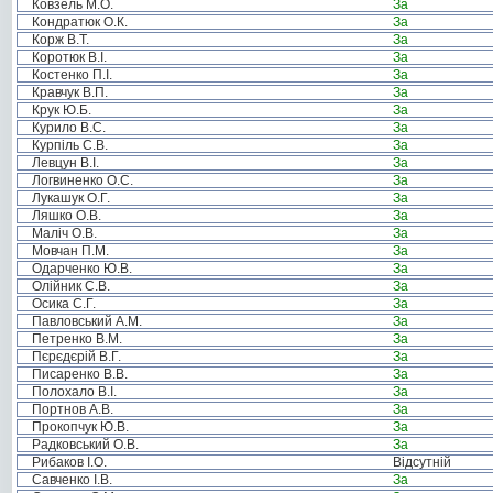
Ковзель М.О.
За
Кондратюк О.К.
За
Корж В.Т.
За
Коротюк В.І.
За
Костенко П.І.
За
Кравчук В.П.
За
Крук Ю.Б.
За
Курило В.С.
За
Курпіль С.В.
За
Левцун В.І.
За
Логвиненко О.С.
За
Лукашук О.Г.
За
Ляшко О.В.
За
Маліч О.В.
За
Мовчан П.М.
За
Одарченко Ю.В.
За
Олійник С.В.
За
Осика С.Г.
За
Павловський А.М.
За
Петренко В.М.
За
Пєрєдєрій В.Г.
За
Писаренко В.В.
За
Полохало В.І.
За
Портнов А.В.
За
Прокопчук Ю.В.
За
Радковський О.В.
За
Рибаков І.О.
Відсутній
Савченко І.В.
За