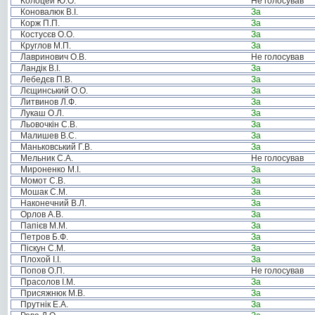
Колоцей Ю.О.
Не голосував
Коновалюк В.І.
За
Корж П.П.
За
Костусєв О.О.
За
Круглов М.П.
За
Лавринович О.В.
Не голосував
Ландік В.І.
За
Лебедєв П.В.
За
Лєщинський О.О.
За
Литвинов Л.Ф.
За
Лукаш О.Л.
За
Льовочкін С.В.
За
Малишев В.С.
За
Маньковський Г.В.
За
Мельник С.А.
Не голосував
Мироненко М.І.
За
Момот С.В.
За
Мошак С.М.
За
Наконечний В.Л.
За
Орлов А.В.
За
Папієв М.М.
За
Петров Б.Ф.
За
Піскун С.М.
За
Плохой І.І.
За
Попов О.П.
Не голосував
Прасолов І.М.
За
Присяжнюк М.В.
За
Прутнік Е.А.
За