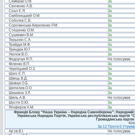
Семерак О.М.
За
Сенченко А.В.
За
Сігал Є.Я.
За
Скибінецький О.М.
За
Соболєв С.В.
За
Сорочинська-Кириленко Р.М.
За
Стешенко О.М.
За
Сушкевич В.М.
За
Терьохін С.А.
За
Трайдук М.Ф.
За
Триндюк Ю.Г.
За
Уколов В.О.
За
Федорчук Я.П.
Не голосував
Філенко В.П.
За
Черпіцький О.З.
За
Шаго Є.П.
За
Швець В.Д.
За
Шевчук О.Б.
За
Шепелев О.О.
За
Шишкіна З.Л.
За
Шкіль А.В.
Не голосував
Шустік О.Ю.
За
Ягоферов А.М.
За
Фракція Блоку “Наша Україна – Народна Самооборона”: Народний Со
Українська Народна Партія, Українська республіканська партія “
Громадянська партія 
Кіл
За:12 Проти:0 Утрима
Ар’єв В.І.
Не голосував