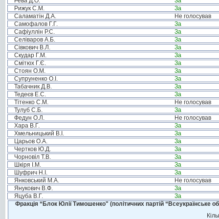
Рева Д.О.
За
Рижук С.М.
За
Саламатін Д.А.
Не голосував
Самофалов Г.Г.
За
Сафіуллін Р.С.
За
Селіваров А.Б.
За
Сівкович В.Л.
За
Скудар Г.М.
За
Смітюх Г.Є.
За
Стоян О.М.
За
Супруненко О.І.
За
Табачник Д.В.
За
Тедеєв Е.С.
За
Тітенко С.М.
Не голосував
Тулуб С.Б.
За
Федун О.Л.
Не голосував
Хара В.Г.
За
Хмельницький В.І.
За
Царьов О.А.
За
Чертков Ю.Д.
За
Чорновіл Т.В.
За
Шкіря І.М.
За
Шуфрич Н.І.
За
Янковський М.А.
Не голосував
Янукович В.Ф.
За
Яцуба В.Г.
За
Фракція “Блок Юлії Тимошенко" (політичних партій “Всеукраїнське об
Кіль