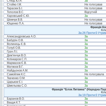
Стець Ю.Я.
За
Стойко І.М.
Не голосував
Тарасюк Б.І.
Не голосував
Тополов В.С.
Відсутній
Харовський С.Ю.
За
Шемчук В.В.
Не голосував
Ющенко П.А.
Не голосував
Фракція Ком
Кіл
За:26 Проти:0 Утрим
Александровська А.О.
За
Бабурін О.В.
За
Волинець Є.В.
За
Голуб О.В.
За
Грач Л.І.
За
Дем’янчук В.О.
За
Кілінкаров С.П.
За
Мармазов Є.В.
За
Матвєєв В.Г.
За
Найдьонов А.М.
За
Самойлик К.С.
Не голосувала
Ткаченко О.М.
За
Царьков Є.І.
За
Шмельова С.О.
За
Фракція “Блок Литвина” (Народна Парті
Кіл
За:19 Проти:0 Утрим
Баранов В.О.
За
Ващук К.Т.
За