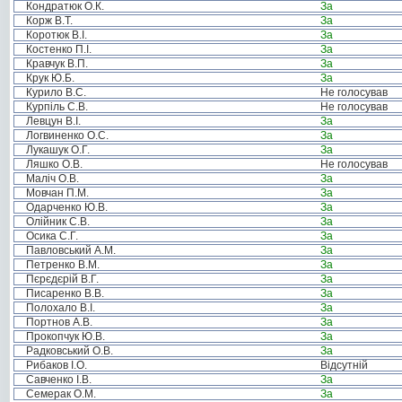
Кондратюк О.К.
За
Корж В.Т.
За
Коротюк В.І.
За
Костенко П.І.
За
Кравчук В.П.
За
Крук Ю.Б.
За
Курило В.С.
Не голосував
Курпіль С.В.
Не голосував
Левцун В.І.
За
Логвиненко О.С.
За
Лукашук О.Г.
За
Ляшко О.В.
Не голосував
Маліч О.В.
За
Мовчан П.М.
За
Одарченко Ю.В.
За
Олійник С.В.
За
Осика С.Г.
За
Павловський А.М.
За
Петренко В.М.
За
Пєрєдєрій В.Г.
За
Писаренко В.В.
За
Полохало В.І.
За
Портнов А.В.
За
Прокопчук Ю.В.
За
Радковський О.В.
За
Рибаков І.О.
Відсутній
Савченко І.В.
За
Семерак О.М.
За