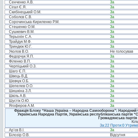
Сенченко А.В.
За
Сігал Є.Я.
За
Скибінецький О.М.
За
Соболєв С.В.
За
Сорочинська-Кириленко Р.М.
За
Стешенко О.М.
За
Сушкевич В.М.
За
Терьохін С.А.
За
Трайдук М.Ф.
За
Триндюк Ю.Г.
За
Уколов В.О.
Не голосував
Федорчук Я.П.
За
Філенко В.П.
За
Черпіцький О.З.
За
Шаго Є.П.
За
Швець В.Д.
За
Шевчук О.Б.
За
Шепелев О.О.
За
Шишкіна З.Л.
За
Шкіль А.В.
За
Шустік О.Ю.
За
Ягоферов А.М.
За
Фракція Блоку “Наша Україна – Народна Самооборона”: Народний Со
Українська Народна Партія, Українська республіканська партія “
Громадянська партія 
Кіл
За:22 Проти:0 Утрима
Ар’єв В.І.
За
Білозір О.В.
Відсутня