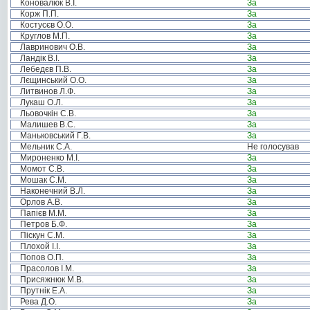
Коновалюк В.І.
За
Корж П.П.
За
Костусєв О.О.
За
Круглов М.П.
За
Лавринович О.В.
За
Ландік В.І.
За
Лебедєв П.В.
За
Лєщинський О.О.
За
Литвинов Л.Ф.
За
Лукаш О.Л.
За
Льовочкін С.В.
За
Малишев В.С.
За
Маньковський Г.В.
За
Мельник С.А.
Не голосував
Мироненко М.І.
За
Момот С.В.
За
Мошак С.М.
За
Наконечний В.Л.
За
Орлов А.В.
За
Папієв М.М.
За
Петров Б.Ф.
За
Піскун С.М.
За
Плохой І.І.
За
Попов О.П.
За
Прасолов І.М.
За
Присяжнюк М.В.
За
Прутнік Е.А.
За
Рева Д.О.
За