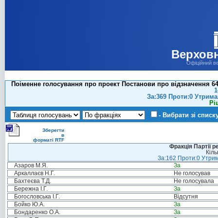
Верховн
Офіційний в
Поіменне голосування про проект Постанови про відзначення 64-р
1
За:369 Проти:0 Утрима
Рі
- Вибрати зі списк
Зберегти
в
форматі RTF
Фракція Партії р
Кіль
За:162 Проти:0 Утрим
Азаров М.Я.
За
Аркаллаєв Н.Г.
Не голосував
Бахтеєва Т.Д.
Не голосувала
Бережна І.Г.
За
Богословська І.Г.
Відсутня
Бойко Ю.А.
За
Бондаренко О.А.
За