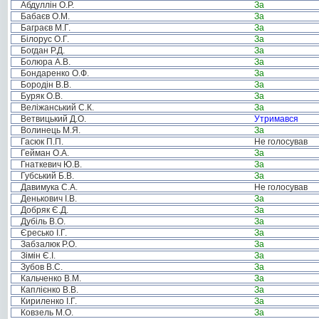
Абдуллін О.Р.
За
Бабаєв О.М.
За
Баграєв М.Г.
За
Білорус О.Г.
За
Богдан Р.Д.
За
Болюра А.В.
За
Бондаренко О.Ф.
За
Бородін В.В.
За
Буряк О.В.
За
Веліжанський С.К.
За
Ветвицький Д.О.
Утримався
Волинець М.Я.
За
Гасюк П.П.
Не голосував
Гейман О.А.
За
Гнаткевич Ю.В.
За
Губський Б.В.
За
Давимука С.А.
Не голосував
Денькович І.В.
За
Добряк Є.Д.
За
Дубіль В.О.
За
Єресько І.Г.
За
Забзалюк Р.О.
За
Зімін Є.І.
За
Зубов В.С.
За
Кальченко В.М.
За
Каплієнко В.В.
За
Кириленко І.Г.
За
Ковзель М.О.
За