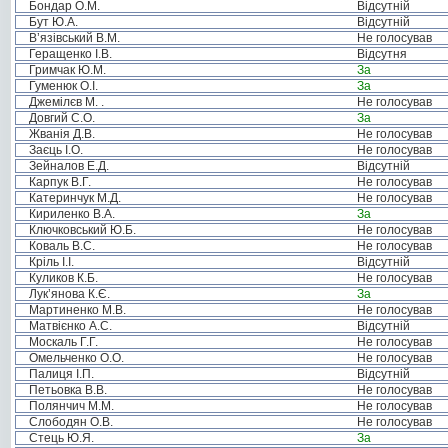
Бондар О.М.
Відсутній
Бут Ю.А.
Відсутній
В’язівський В.М.
Не голосував
Геращенко І.В.
Відсутня
Гримчак Ю.М.
За
Гуменюк О.І.
За
Джемілєв М. .
Не голосував
Довгий С.О.
За
Жванія Д.В.
Не голосував
Заєць І.О.
Не голосував
Зейналов Е.Д.
Відсутній
Карпук В.Г.
Не голосував
Катеринчук М.Д.
Не голосував
Кириленко В.А.
За
Ключковський Ю.Б.
Не голосував
Коваль В.С.
Не голосував
Кріль І.І.
Відсутній
Куликов К.Б.
Не голосував
Лук’янова К.Є.
За
Мартиненко М.В.
Не голосував
Матвієнко А.С.
Відсутній
Москаль Г.Г.
Не голосував
Омельченко О.О.
Не голосував
Палиця І.П.
Відсутній
Петьовка В.В.
Не голосував
Полянчич М.М.
Не голосував
Слободян О.В.
Не голосував
Стець Ю.Я.
За