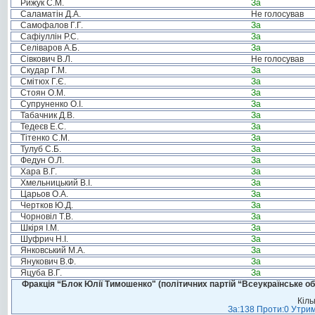
Рижук С.М.
За
Саламатін Д.А.
Не голосував
Самофалов Г.Г.
За
Сафіуллін Р.С.
За
Селіваров А.Б.
За
Сівкович В.Л.
Не голосував
Скудар Г.М.
За
Смітюх Г.Є.
За
Стоян О.М.
За
Супруненко О.І.
За
Табачник Д.В.
За
Тедеєв Е.С.
За
Тітенко С.М.
За
Тулуб С.Б.
За
Федун О.Л.
За
Хара В.Г.
За
Хмельницький В.І.
За
Царьов О.А.
За
Чертков Ю.Д.
За
Чорновіл Т.В.
За
Шкіря І.М.
За
Шуфрич Н.І.
За
Янковський М.А.
За
Янукович В.Ф.
За
Яцуба В.Г.
За
Фракція “Блок Юлії Тимошенко" (політичних партій “Всеукраїнське об
Кіль
За:138 Проти:0 Утрим