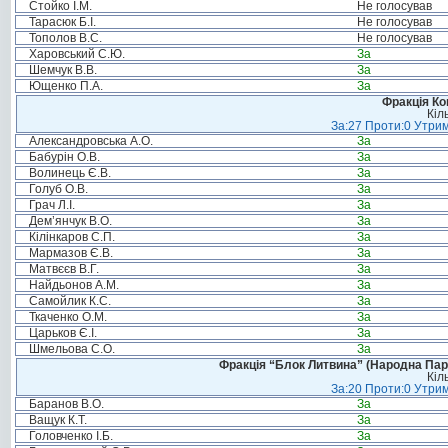
Стойко І.М.
Не голосував
Тарасюк Б.І.
Не голосував
Тополов В.С.
Не голосував
Харовський С.Ю.
За
Шемчук В.В.
За
Ющенко П.А.
За
Фракція Ком
Кіл
За:27 Проти:0 Утрим
Александровська А.О.
За
Бабурін О.В.
За
Волинець Є.В.
За
Голуб О.В.
За
Грач Л.І.
За
Дем’янчук В.О.
За
Кілінкаров С.П.
За
Мармазов Є.В.
За
Матвєєв В.Г.
За
Найдьонов А.М.
За
Самойлик К.С.
За
Ткаченко О.М.
За
Царьков Є.І.
За
Шмельова С.О.
За
Фракція “Блок Литвина” (Народна Парті
Кіл
За:20 Проти:0 Утрим
Баранов В.О.
За
Ващук К.Т.
За
Головченко І.Б.
За