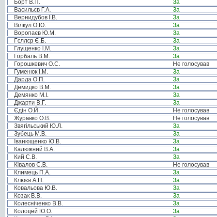
Борт В.П.
За
Васильєв Г.А.
За
Вернидубов І.В.
За
Вілкул О.Ю.
За
Воропаєв Ю.М.
За
Гєллєр Є.Б.
За
Глущенко І.М.
За
Горбаль В.М.
За
Горошкевич О.С.
Не голосував
Гуменюк І.М.
За
Дарда О.П.
За
Демидко В.М.
За
Демянко М.І.
За
Джарти В.Г.
За
Єдін О.Й.
Не голосував
Журавко О.В.
Не голосував
Звягільський Ю.Л.
За
Зубець М.В.
За
Іванющенко Ю.В.
За
Калюжний В.А.
За
Кий С.В.
За
Ківалов С.В.
Не голосував
Климець П.А.
За
Клюєв А.П.
За
Ковальова Ю.В.
За
Козак В.В.
За
Колесніченко В.В.
За
Колоцей Ю.О.
За