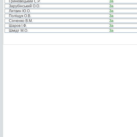
Гриневецький С.Р.
За
Зарубінський О.О.
За
Литвин Ю.О.
За
Поліщук О.В.
За
Сінченко В.М.
За
Шаров І.Ф.
За
Шмідт М.О.
За