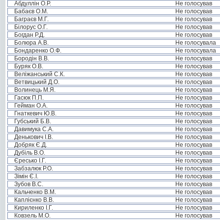
Абдуллін О.Р.
Не голосував
Бабаєв О.М.
Не голосував
Баграєв М.Г.
Не голосував
Білорус О.Г.
Не голосував
Богдан Р.Д.
Не голосував
Болюра А.В.
Не голосувала
Бондаренко О.Ф.
Не голосувала
Бородін В.В.
Не голосував
Буряк О.В.
Не голосував
Веліжанський С.К.
Не голосував
Ветвицький Д.О.
Не голосував
Волинець М.Я.
Не голосував
Гасюк П.П.
Не голосував
Гейман О.А.
Не голосував
Гнаткевич Ю.В.
Не голосував
Губський Б.В.
Не голосував
Давимука С.А.
Не голосував
Денькович І.В.
Не голосував
Добряк Є.Д.
Не голосував
Дубіль В.О.
Не голосував
Єресько І.Г.
Не голосував
Забзалюк Р.О.
Не голосував
Зімін Є.І.
Не голосував
Зубов В.С.
Не голосував
Кальченко В.М.
Не голосував
Каплієнко В.В.
Не голосував
Кириленко І.Г.
Не голосував
Ковзель М.О.
Не голосував