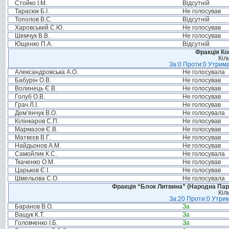
Стойко І.М.
Відсутній
Тарасюк Б.І.
Не голосував
Тополов В.С.
Відсутній
Харовський С.Ю.
Не голосував
Шемчук В.В.
Не голосував
Ющенко П.А.
Відсутній
Фракція Ком
Кіл
За:0 Проти:0 Утрима
Александровська А.О.
Не голосувала
Бабурін О.В.
Не голосував
Волинець Є.В.
Не голосував
Голуб О.В.
Не голосував
Грач Л.І.
Не голосував
Дем’янчук В.О.
Не голосувала
Кілінкаров С.П.
Не голосував
Мармазов Є.В.
Не голосував
Матвєєв В.Г.
Не голосував
Найдьонов А.М.
Не голосував
Самойлик К.С.
Не голосувала
Ткаченко О.М.
Не голосував
Царьков Є.І.
Не голосував
Шмельова С.О.
Не голосувала
Фракція “Блок Литвина” (Народна Парті
Кіл
За:20 Проти:0 Утрим
Баранов В.О.
За
Ващук К.Т.
За
Головченко І.Б.
За