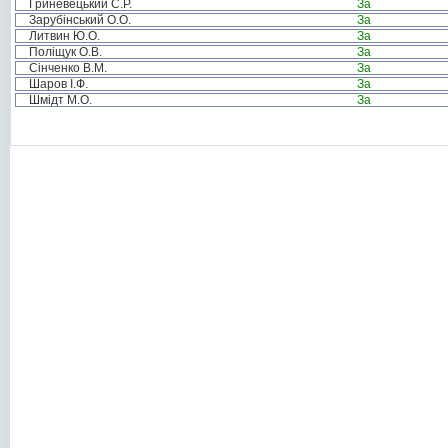
Гриневецький С.Р.
За
Зарубінський О.О.
За
Литвин Ю.О.
За
Поліщук О.В.
За
Сінченко В.М.
За
Шаров І.Ф.
За
Шмідт М.О.
За