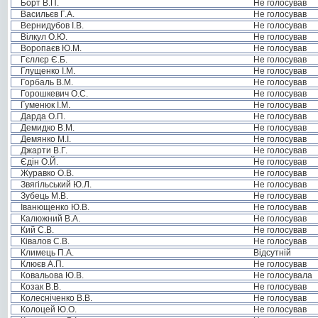
Борт В.П.
Не голосував
Васильєв Г.А.
Не голосував
Вернидубов І.В.
Не голосував
Вілкул О.Ю.
Не голосував
Воропаєв Ю.М.
Не голосував
Гєллєр Є.Б.
Не голосував
Глущенко І.М.
Не голосував
Горбаль В.М.
Не голосував
Горошкевич О.С.
Не голосував
Гуменюк І.М.
Не голосував
Дарда О.П.
Не голосував
Демидко В.М.
Не голосував
Демянко М.І.
Не голосував
Джарти В.Г.
Не голосував
Єдін О.Й.
Не голосував
Журавко О.В.
Не голосував
Звягільський Ю.Л.
Не голосував
Зубець М.В.
Не голосував
Іванющенко Ю.В.
Не голосував
Калюжний В.А.
Не голосував
Кий С.В.
Не голосував
Ківалов С.В.
Не голосував
Климець П.А.
Відсутній
Клюєв А.П.
Не голосував
Ковальова Ю.В.
Не голосувала
Козак В.В.
Не голосував
Колесніченко В.В.
Не голосував
Колоцей Ю.О.
Не голосував