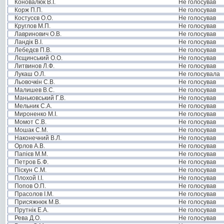
Коновалюк В.І.
Не голосував
Корж П.П.
Не голосував
Костусєв О.О.
Не голосував
Круглов М.П.
Не голосував
Лавринович О.В.
Не голосував
Ландік В.І.
Не голосував
Лебедєв П.В.
Не голосував
Лєщинський О.О.
Не голосував
Литвинов Л.Ф.
Не голосував
Лукаш О.Л.
Не голосувала
Льовочкін С.В.
Не голосував
Малишев В.С.
Не голосував
Маньковський Г.В.
Не голосував
Мельник С.А.
Не голосував
Мироненко М.І.
Не голосував
Момот С.В.
Не голосував
Мошак С.М.
Не голосував
Наконечний В.Л.
Не голосував
Орлов А.В.
Не голосував
Папієв М.М.
Не голосував
Петров Б.Ф.
Не голосував
Піскун С.М.
Не голосував
Плохой І.І.
Не голосував
Попов О.П.
Не голосував
Прасолов І.М.
Не голосував
Присяжнюк М.В.
Не голосував
Прутнік Е.А.
Не голосував
Рева Д.О.
Не голосував