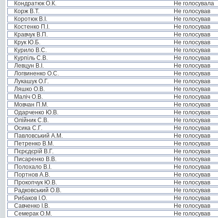
Кондратюк О.К.
Не голосувала
Корж В.Т.
Не голосував
Коротюк В.І.
Не голосував
Костенко П.І.
Не голосував
Кравчук В.П.
Не голосував
Крук Ю.Б.
Не голосував
Курило В.С.
Не голосував
Курпіль С.В.
Не голосував
Левцун В.І.
Не голосував
Логвиненко О.С.
Не голосував
Лукашук О.Г.
Не голосував
Ляшко О.В.
Не голосував
Маліч О.В.
Не голосував
Мовчан П.М.
Не голосував
Одарченко Ю.В.
Не голосував
Олійник С.В.
Не голосував
Осика С.Г.
Не голосував
Павловський А.М.
Не голосував
Петренко В.М.
Не голосував
Пєрєдєрій В.Г.
Не голосував
Писаренко В.В.
Не голосував
Полохало В.І.
Не голосував
Портнов А.В.
Не голосував
Прокопчук Ю.В.
Не голосував
Радковський О.В.
Не голосував
Рибаков І.О.
Не голосував
Савченко І.В.
Не голосував
Семерак О.М.
Не голосував