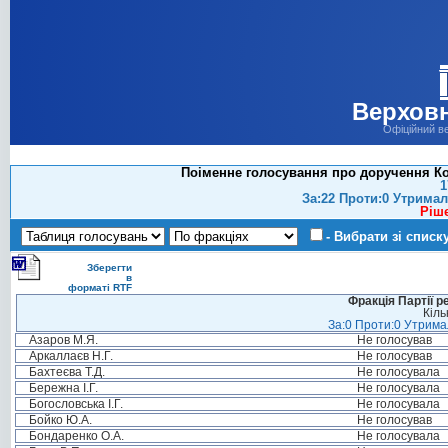
Верховн
Офіційний в
Поіменне голосування про доручення Ко
1
За:22 Проти:0 Утримал
Ріш
- Вибрати зі списк
Зберегти
в
форматі RTF
Фракція Партії р
Кіль
За:0 Проти:0 Утримал
Азаров М.Я.
Не голосував
Аркаллаєв Н.Г.
Не голосував
Бахтеєва Т.Д.
Не голосувала
Бережна І.Г.
Не голосувала
Богословська І.Г.
Не голосувала
Бойко Ю.А.
Не голосував
Бондаренко О.А.
Не голосувала