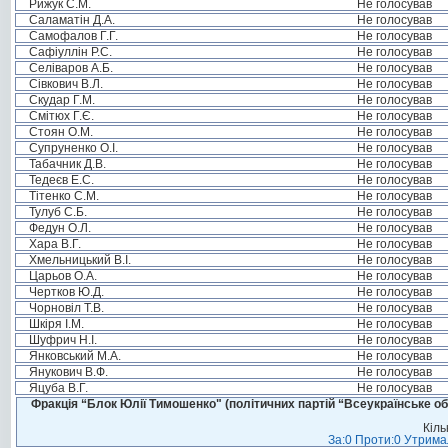
Рижук С.М.
Не голосував
Саламатін Д.А.
Не голосував
Самофалов Г.Г.
Не голосував
Сафіуллін Р.С.
Не голосував
Селіваров А.Б.
Не голосував
Сівкович В.Л.
Не голосував
Скудар Г.М.
Не голосував
Смітюх Г.Є.
Не голосував
Стоян О.М.
Не голосував
Супруненко О.І.
Не голосував
Табачник Д.В.
Не голосував
Тедеєв Е.С.
Не голосував
Тітенко С.М.
Не голосував
Тулуб С.Б.
Не голосував
Федун О.Л.
Не голосував
Хара В.Г.
Не голосував
Хмельницький В.І.
Не голосував
Царьов О.А.
Не голосував
Чертков Ю.Д.
Не голосував
Чорновіл Т.В.
Не голосував
Шкіря І.М.
Не голосував
Шуфрич Н.І.
Не голосував
Янковський М.А.
Не голосував
Янукович В.Ф.
Не голосував
Яцуба В.Г.
Не голосував
Фракція “Блок Юлії Тимошенко" (політичних партій “Всеукраїнське об
Кіль
За:0 Проти:0 Утримал