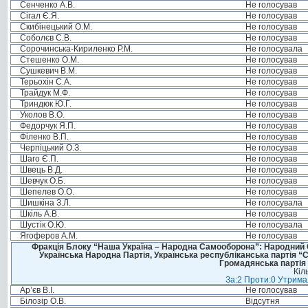
Сенченко А.В.
Не голосував
Сігал Є.Я.
Не голосував
Скибінецький О.М.
Не голосував
Соболєв С.В.
Не голосував
Сорочинська-Кириленко Р.М.
Не голосувала
Стешенко О.М.
Не голосував
Сушкевич В.М.
Не голосував
Терьохін С.А.
Не голосував
Трайдук М.Ф.
Не голосував
Триндюк Ю.Г.
Не голосував
Уколов В.О.
Не голосував
Федорчук Я.П.
Не голосував
Філенко В.П.
Не голосував
Черпіцький О.З.
Не голосував
Шаго Є.П.
Не голосував
Швець В.Д.
Не голосував
Шевчук О.Б.
Не голосував
Шепелев О.О.
Не голосував
Шишкіна З.Л.
Не голосувала
Шкіль А.В.
Не голосував
Шустік О.Ю.
Не голосувала
Ягоферов А.М.
Не голосував
Фракція Блоку “Наша Україна – Народна Самооборона”: Народний Со
Українська Народна Партія, Українська республіканська партія “
Громадянська партія 
Кіл
За:2 Проти:0 Утримал
Ар’єв В.І.
Не голосував
Білозір О.В.
Відсутня