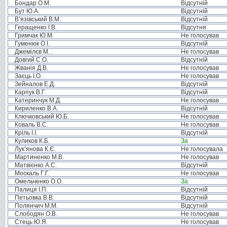
Бондар О.М.
Відсутній
Бут Ю.А.
Відсутній
В’язівський В.М.
Відсутній
Геращенко І.В.
Відсутня
Гримчак Ю.М.
Не голосував
Гуменюк О.І.
Відсутній
Джемілєв М. .
Не голосував
Довгий С.О.
Відсутній
Жванія Д.В.
Не голосував
Заєць І.О.
Не голосував
Зейналов Е.Д.
Відсутній
Карпук В.Г.
Відсутній
Катеринчук М.Д.
Не голосував
Кириленко В.А.
Відсутній
Ключковський Ю.Б.
Не голосував
Коваль В.С.
Не голосував
Кріль І.І.
Відсутній
Куликов К.Б.
За
Лук’янова К.Є.
Не голосувала
Мартиненко М.В.
Не голосував
Матвієнко А.С.
Відсутній
Москаль Г.Г.
Не голосував
Омельченко О.О.
За
Палиця І.П.
Відсутній
Петьовка В.В.
Відсутній
Полянчич М.М.
Відсутній
Слободян О.В.
Не голосував
Стець Ю.Я.
Не голосував