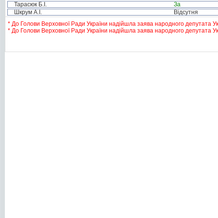
Тарасюк Б.І.
За
Шкрум А.І.
Відсутня
* До Голови Верховної Ради України надійшла заява народного депутата Укр
* До Голови Верховної Ради України надійшла заява народного депутата Ук