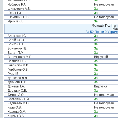
Червакова О.В.
За
Чубаров Р.А.
Не голосував
Шинькович А.В.
За
Юрик Т.З.
За
Юрчишин П.В.
Не голосував
Яриніч К.В.
За
Фракція Політи
Кіл
За:52 Проти:0 Утрима
Алексєєв І.С.
За
Бабій Ю.Ю.
За
Бойко О.П.
За
Бриченко І.В.
За
Ванат П.М.
За
Величкович М.Р.
Відсутній
Вознюк Ю.В.
За
Гаврилюк М.В.
За
Горбунов О.В.
За
Гузь І.В.
За
Денісова Л.Л.
За
Дзюблик П.В.
За
Донець Т.А.
Відсутня
Дроздик О.В.
За
Ємець Л.О.
Не голосував
Заставний Р.Й.
За
Кадикало М.О.
Не голосував
Кірш О.В.
Не голосував
Кодола О.М.
За
Корчик В.А.
За