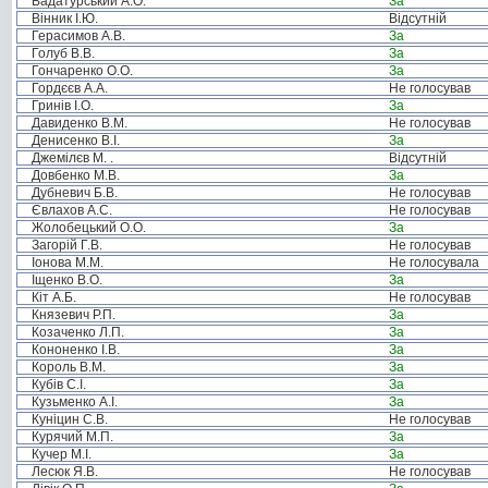
Вадатурський А.О.
За
Вінник І.Ю.
Відсутній
Герасимов А.В.
За
Голуб В.В.
За
Гончаренко О.О.
За
Гордєєв А.А.
Не голосував
Гринів І.О.
За
Давиденко В.М.
Не голосував
Денисенко В.І.
За
Джемілєв М. .
Відсутній
Довбенко М.В.
За
Дубневич Б.В.
Не голосував
Євлахов А.С.
Не голосував
Жолобецький О.О.
За
Загорій Г.В.
Не голосував
Іонова М.М.
Не голосувала
Іщенко В.О.
За
Кіт А.Б.
Не голосував
Князевич Р.П.
За
Козаченко Л.П.
За
Кононенко І.В.
За
Король В.М.
За
Кубів С.І.
За
Кузьменко А.І.
За
Куніцин С.В.
Не голосував
Курячий М.П.
За
Кучер М.І.
За
Лесюк Я.В.
Не голосував