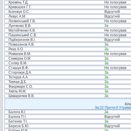
Кремінь Т.Д.
Не голосував
Кривошея Г.Г.
Не голосував
Ксенжук О.С.
Відсутній
Левус А.М.
Відсутній
Логвинський Г.В.
Не голосував
Лунченко В.В.
За
Матейченко К.В.
Не голосував
Пашинський С.В.
Не голосував
Підберезняк В.І.
Відсутній
Помазанов А.В.
За
Река А.О.
За
Романюк В.М.
Не голосував
Семерак О.М.
За
Соляр В.М.
За
Сташук В.Ф.
Не голосував
Сторожук Д.А.
За
Тетерук А.А.
За
Тимчук Д.Б.
За
Фаєрмарк С.О.
За
Хміль М.М.
За
Шкварилюк В.В.
За
Кіл
За:22 Проти:0 Утрима
Балога В.І.
За
Балога П.І.
Відсутній
Батенко Т.І.
За
Береза Б.Ю.
Відсутній
Бублик Ю.В.
За