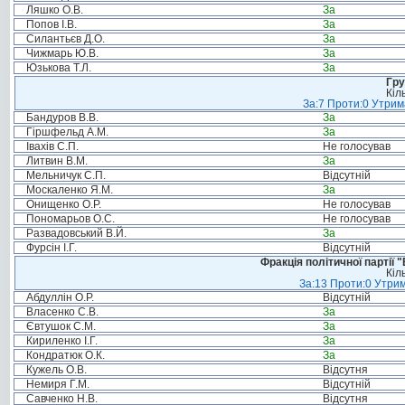
Ляшко О.В.
За
Попов І.В.
За
Силантьєв Д.О.
За
Чижмарь Ю.В.
За
Юзькова Т.Л.
За
Гру
Кіл
За:7 Проти:0 Утрим
Бандуров В.В.
За
Гіршфельд А.М.
За
Івахів С.П.
Не голосував
Литвин В.М.
За
Мельничук С.П.
Відсутній
Москаленко Я.М.
За
Онищенко О.Р.
Не голосував
Пономарьов О.С.
Не голосував
Развадовський В.Й.
За
Фурсін І.Г.
Відсутній
Фракція політичної партії
Кіл
За:13 Проти:0 Утрим
Абдуллін О.Р.
Відсутній
Власенко С.В.
За
Євтушок С.М.
За
Кириленко І.Г.
За
Кондратюк О.К.
За
Кужель О.В.
Відсутня
Немиря Г.М.
Відсутній
Савченко Н.В.
Відсутня