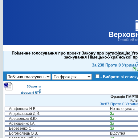
Верховн
Офіційний в
Поіменне голосування про проект Закону про ратифікацію Уг
заснування Німецько-Української пр
1
За:238 Проти:0 Утрима
Рі
- Вибрати зі списк
Зберегти
в
форматі RTF
Фракція ПАРТ
Кіль
За:87 Проти:0 Утрима
Агафонова Н.В.
Не голосувала
Андрієвський Д.Й.
За
Арешонков В.Ю.
За
Артюшенко І.А.
За
Березенко С.І.
За
Богомолець О.В.
Відсутня