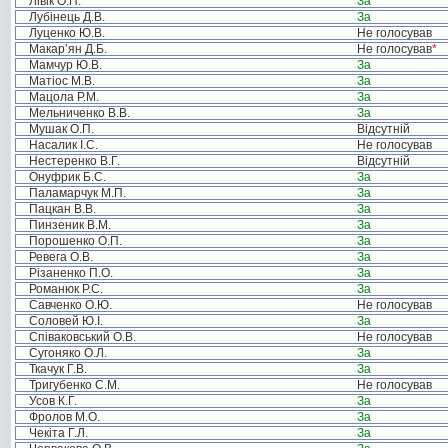
Лівік О.П.
За
Лубінець Д.В.
За
Луценко Ю.В.
Не голосував
Макар’ян Д.Б.
Не голосував
*
Мамчур Ю.В.
За
Матіос М.В.
За
Мацола Р.М.
За
Мельниченко В.В.
За
Мушак О.П.
Відсутній
Насалик І.С.
Не голосував
Нестеренко В.Г.
Відсутній
Онуфрик Б.С.
За
Паламарчук М.П.
За
Пацкан В.В.
За
Пинзеник В.М.
За
Порошенко О.П.
За
Ревега О.В.
За
Різаненко П.О.
За
Романюк Р.С.
За
Савченко О.Ю.
Не голосував
Соловей Ю.І.
За
Співаковський О.В.
Не голосував
Сугоняко О.Л.
За
Ткачук Г.В.
За
Тригубенко С.М.
Не голосував
Усов К.Г.
За
Фролов М.О.
За
Чекіта Г.Л.
За