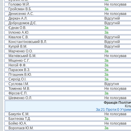
Головко М.Й.
Не голосував
Гройсман В.Б.
За
Денисенко А.С.
Не голосував
Деркач А.Л.
Відсутній
Добродомов Д.Є.
Відсутній
Єднак О.В.
За
Іллєнко А.Ю.
За
Ківалов С.В.
Відсутній
Константіновський В.Л.
Відсутній
Купрій В.М.
Відсутній
Марченко О.О.
За
Матківський Б.М.
Не голосував
Міщенко С.Г.
За
Негой Ф.Ф.
За
Парасюк В.З.
За
Пташник В.Ю.
За
Сироїд О.І.
За
Суслова І.М.
Відсутня
Томенко М.В.
Не голосував
Фірсов Є.П.
За
Шевченко О.Л.
Не голосував
Фракція Політич
Кіл
За:21 Проти:0 Утрима
Бакулін Є.М.
Не голосував
Бахтеєва Т.Д.
За
Бойко Ю.А.
Не голосував
Воропаєв Ю.М.
За