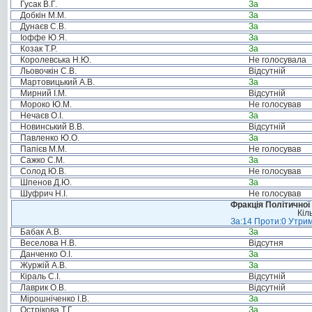
Гусак В.Г.
За
Добкін М.М.
За
Дунаєв С.В.
За
Іоффе Ю.Я.
За
Козак Т.Р.
За
Королевська Н.Ю.
Не голосувала
Льовочкін С.В.
Відсутній
Мартовицький А.В.
За
Мирний І.М.
Відсутній
Мороко Ю.М.
Не голосував
Нечаєв О.І.
За
Новинський В.В.
Відсутній
Павленко Ю.О.
За
Папієв М.М.
Не голосував
Сажко С.М.
За
Солод Ю.В.
Не голосував
Шпенов Д.Ю.
За
Шуфрич Н.І.
Не голосував
Фракція Політичної
Кіл
За:14 Проти:0 Утрим
Бабак А.В.
За
Веселова Н.В.
Відсутня
Данченко О.І.
За
Журжій А.В.
За
Кіраль С.І.
Відсутній
Лаврик О.В.
Відсутній
Мірошніченко І.В.
За
Острікова Т.Г.
За