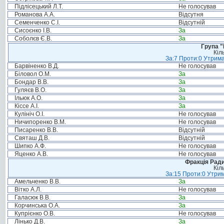
Підлісецький Л.Т.
Не голосував
Романова А.А.
Відсутня
Семенченко С.І.
Відсутній
Сисоєнко І.В.
За
Соболєв Є.В.
За
Група "
Кіл
За:7 Проти:0 Утрима
Барвіненко В.Д.
Не голосував
Біловол О.М.
За
Бондар В.В.
За
Гуляєв В.О.
За
Ільюк А.О.
За
Кіссе А.І.
За
Кулініч О.І.
Не голосував
Ничипоренко В.М.
Не голосував
Писаренко В.В.
Відсутній
Святаш Д.В.
Відсутній
Шипко А.Ф.
Не голосував
Яценко А.В.
Не голосував
Фракція Ради
Кіл
За:15 Проти:0 Утрим
Амельченко В.В.
За
Вітко А.Л.
Не голосував
Галасюк В.В.
За
Корчинська О.А.
За
Купрієнко О.В.
Не голосував
Лінько Д.В.
За