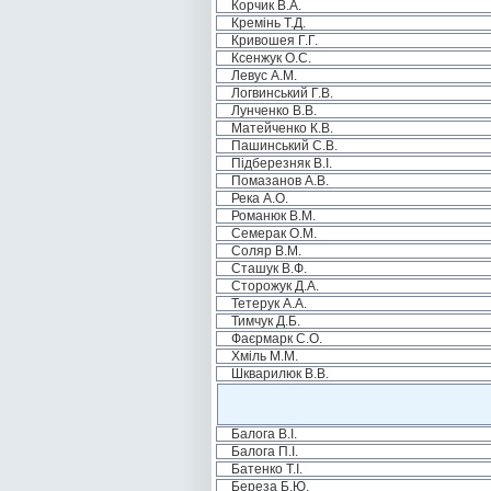
Корчик В.А.
Кремінь Т.Д.
Кривошея Г.Г.
Ксенжук О.С.
Левус А.М.
Логвинський Г.В.
Лунченко В.В.
Матейченко К.В.
Пашинський С.В.
Підберезняк В.І.
Помазанов А.В.
Река А.О.
Романюк В.М.
Семерак О.М.
Соляр В.М.
Сташук В.Ф.
Сторожук Д.А.
Тетерук А.А.
Тимчук Д.Б.
Фаєрмарк С.О.
Хміль М.М.
Шкварилюк В.В.
Балога В.І.
Балога П.І.
Батенко Т.І.
Береза Б.Ю.