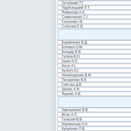
Острікова Т.Г.
Підлісецький Л.Т.
Романова А.А.
Семенченко С.І.
Сисоєнко І.В.
Соболєв Є.В.
Барвіненко В.Д.
Біловол О.М.
Бондар В.В.
Гуляєв В.О.
Ільюк А.О.
Кіссе А.І.
Кулініч О.І.
Ничипоренко В.М.
Писаренко В.В.
Святаш Д.В.
Шипко А.Ф.
Яценко А.В.
Амельченко В.В.
Вітко А.Л.
Галасюк В.В.
Корчинська О.А.
Купрієнко О.В.