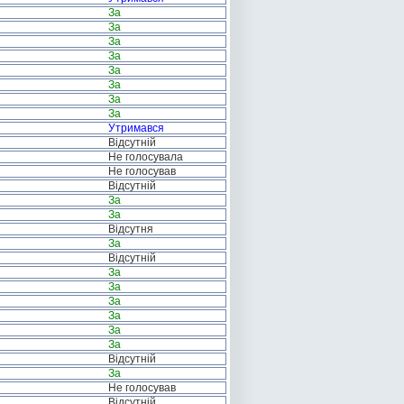
За
За
За
За
За
За
За
За
Утримався
Відсутній
Не голосувала
Не голосував
Відсутній
За
За
Відсутня
За
Відсутній
За
За
За
За
За
За
Відсутній
За
Не голосував
Відсутній