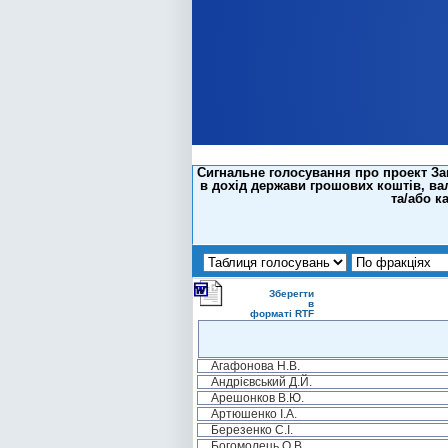
Сигнальне голосування про проект За
в дохід держави грошових коштів, вал
та/або к
Зберегти
в
форматі RTF
Агафонова Н.В.
Андрієвський Д.Й.
Арешонков В.Ю.
Артюшенко І.А.
Березенко С.І.
Богомолець О.В.