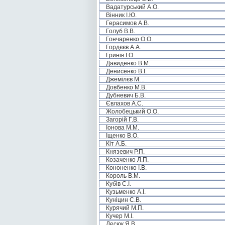
Вадатурський А.О.
Вінник І.Ю.
Герасимов А.В.
Голуб В.В.
Гончаренко О.О.
Гордєєв А.А.
Гринів І.О.
Давиденко В.М.
Денисенко В.І.
Джемілєв М. .
Довбенко М.В.
Дубневич Б.В.
Євлахов А.С.
Жолобецький О.О.
Загорій Г.В.
Іонова М.М.
Іщенко В.О.
Кіт А.Б.
Князевич Р.П.
Козаченко Л.П.
Кононенко І.В.
Король В.М.
Кубів С.І.
Кузьменко А.І.
Куніцин С.В.
Курячий М.П.
Кучер М.І.
Лесюк Я.В.