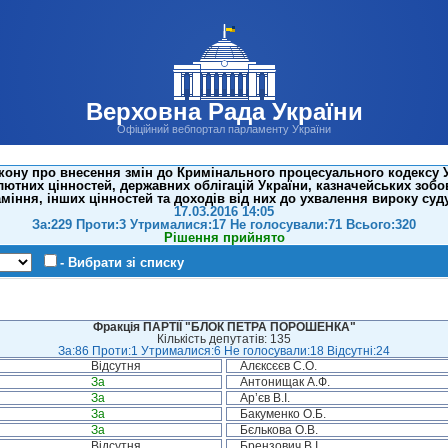
Верховна Рада України
Офіційний вебпортал парламенту України
кону про внесення змін до Кримінального процесуального кодексу
ютних цінностей, державних облігацій України, казначейських зобо
аміння, інших цінностей та доходів від них до ухвалення вироку суд
17.03.2016 14:05
За:229 Проти:3 Утрималися:17 Не голосували:71 Всього:320
Рішення прийнято
- Вибрати зі списку
Фракція ПАРТІЇ "БЛОК ПЕТРА ПОРОШЕНКА"
Кількість депутатів: 135
За:86 Проти:1 Утрималися:6 Не голосували:18 Відсутні:24
Відсутня
Алєксєєв С.О.
За
Антонищак А.Ф.
За
Ар’єв В.І.
За
Бакуменко О.Б.
За
Бєлькова О.В.
Відсутня
Брензович В.І.