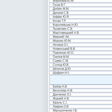
Воропаєв Ю.М.
Гусак В.Г.
Добкін М.М.
Дунаєв С.В.
Іоффе Ю.Я.
Козак Т.Р.
Королевська Н.Ю.
Льовочкін С.В.
Мартовицький А.В.
Мирний І.М.
Мороко Ю.М.
Нечаєв О.І.
Новинський В.В.
Павленко Ю.О.
Папієв М.М.
Сажко С.М.
Солод Ю.В.
Шпенов Д.Ю.
Шуфрич Н.І.
Бабак А.В.
Веселова Н.В.
Данченко О.І.
Журжій А.В.
Кіраль С.І.
Лаврик О.В.
Мірошніченко І.В.