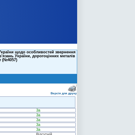
 України щодо особливостей звернення
в'язань України, дорогоцінних металів
у (№4057)
Версія для друку
За
За
За
За
За
Відсутній