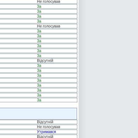
Не голосував
За
За
За
За
Не голосував
За
За
За
За
За
За
Відсутній
За
За
За
За
За
За
За
За
Відсутній
Не голосував
Утримався
Відсутній