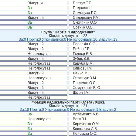
Відсутня
Пастух Т.Т.
За
Подоляк І.І.
За
Семенуха Р.С.
Відсутній
Сидорович Р.М.
За
Скрипник О.О.
За
Сотник О.С.
Група "Партія "Відродження"
Кількість депутатів: 23
За:0 Проти:0 Утрималися:0 Не голосували:10 Відсутні:13
Відсутній
Березкін С.С.
Відсутній
Бобов Г.Б.
Не голосував
Гєллєр Є.Б.
Відсутній
Зубик В.В.
Не голосував
Кацуба В.М.
Не голосував
Клімов Л.М.
Відсутній
Ланьо М.І.
Не голосував
Остапчук В.М.
Відсутній
Пресман О.С.
Відсутній
Хомутиннік В.Ю.
Відсутній
Шкіря І.М.
Не голосував
Фракція Радикальної партії Олега Ляшка
Кількість депутатів: 21
За:18 Проти:0 Утрималися:0 Не голосували:1 Відсутні:2
За
Артеменко А.В.
Не голосував
Вовк В.І.
За
Кириченко О.М.
За
Кошелєва А.В.
За
Ленський О.О.