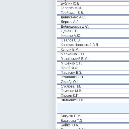
Бублик Ю.В.
Головко М.Й.
Гройсман В.Б.
Денисенко А.С.
Деркач А.Л.
Добродомов Д.Є.
Єднак О.В.
Іллєнко А.Ю.
Ківалов С.В.
Константіновський В.Л.
Купрій В.М.
Марченко О.О.
Матківський Б.М.
Міщенко С.Г.
Негой Ф.Ф.
Парасюк В.З.
Пташник В.Ю.
Сироїд О.І.
Суслова І.М.
Томенко М.В.
Фірсов Є.П.
Шевченко О.Л.
Бакулін Є.М.
Бахтеєва Т.Д.
Бойко Ю.А.