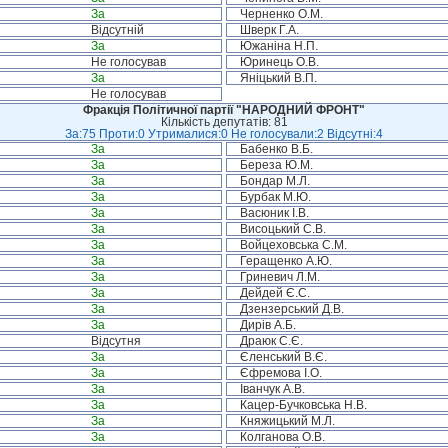
За
Черненко О.М.
Відсутній
Шверк Г.А.
За
Южаніна Н.П.
Не голосував
Юринець О.В.
За
Яніцький В.П.
Не голосував
Фракція Політичної партії "НАРОДНИЙ ФРОНТ"
Кількість депутатів: 81
За:75 Проти:0 Утрималися:0 Не голосували:2 Відсутні:4
За
Бабенко В.Б.
За
Береза Ю.М.
За
Бондар М.Л.
За
Бурбак М.Ю.
За
Васюник І.В.
За
Висоцький С.В.
За
Войцеховська С.М.
За
Геращенко А.Ю.
За
Гриневич Л.М.
За
Дейдей Є.С.
За
Дзензерський Д.В.
За
Дирів А.Б.
Відсутня
Драюк С.Є.
За
Єленський В.Є.
За
Єфремова І.О.
За
Іванчук А.В.
За
Кацер-Бучковська Н.В.
За
Княжицький М.Л.
За
Колганова О.В.