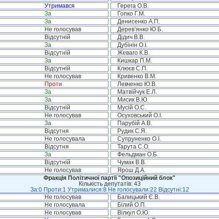
Утримався
Герега О.В.
За
Гопко Г.М.
За
Денисенко А.П.
Не голосував
Дерев’янко Ю.Б.
Відсутній
Дідич В.В.
За
Дубінін О.І.
Відсутній
Жеваго К.В.
За
Кишкар П.М.
Відсутній
Клюєв С.П.
Не голосував
Кривенко В.М.
Проти
Левченко Ю.В.
За
Матвійчук Е.Л.
За
Мисик В.Ю.
Відсутній
Мусій О.С.
Не голосував
Осуховський О.І.
За
Парубій А.В.
Відсутня
Рудик С.Я.
Не голосувала
Супруненко О.І.
Відсутня
Тарута С.О.
За
Фельдман О.Б.
Відсутній
Чумак В.В.
Не голосував
Ярош Д.А.
Фракція Політичної партії "Опозиційний блок"
Кількість депутатів: 43
За:0 Проти:1 Утрималися:8 Не голосували:22 Відсутні:12
Не голосував
Балицький Є.В.
Не голосувала
Білий О.П.
Не голосував
Вілкул О.Ю.