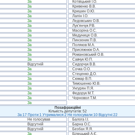
За
Котвіцький І.О.
За
Кривенко В.В.
За
Кришин О.Ю.
За
Лапін І.О.
За
Ледовських О.В.
За
Лук’янчук Р.В.
За
Масоріна О.С.
За
Медуниця О.В.
За
Пинзеник П.В.
За
Поляков М.А.
За
Присяжнюк О.А.
За
Романовський О.В.
За
Савчук Ю.П.
Відсутній
Сидорчук В.В.
За
Сочка О.О.
За
Стеценко Д.О.
За
Сюмар В.П.
За
Тимошенко Ю.В.
За
Унгурян П.Я.
За
Федорук М.Т.
За
Чорновол Т.М.
За
Позафракційні
Кількість депутатів: 52
За:17 Проти:1 Утрималися:2 Не голосували:10 Відсутні:22
Не голосував
Балога І.І.
Відсутній
Барна О.С.
Відсутній
Безбах Я.Я.
За
Білецький А.Є.