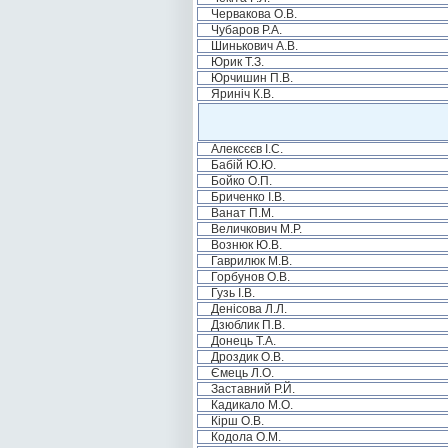
Червакова О.В.
Чубаров Р.А.
Шинькович А.В.
Юрик Т.З.
Юрчишин П.В.
Яриніч К.В.
Алексєєв І.С.
Бабій Ю.Ю.
Бойко О.П.
Бриченко І.В.
Ванат П.М.
Величкович М.Р.
Вознюк Ю.В.
Гаврилюк М.В.
Горбунов О.В.
Гузь І.В.
Денісова Л.Л.
Дзюблик П.В.
Донець Т.А.
Дроздик О.В.
Ємець Л.О.
Заставний Р.Й.
Кадикало М.О.
Кірш О.В.
Кодола О.М.