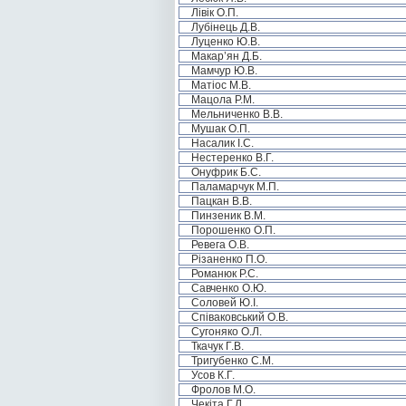
Лівік О.П.
Лубінець Д.В.
Луценко Ю.В.
Макар’ян Д.Б.
Мамчур Ю.В.
Матіос М.В.
Мацола Р.М.
Мельниченко В.В.
Мушак О.П.
Насалик І.С.
Нестеренко В.Г.
Онуфрик Б.С.
Паламарчук М.П.
Пацкан В.В.
Пинзеник В.М.
Порошенко О.П.
Ревега О.В.
Різаненко П.О.
Романюк Р.С.
Савченко О.Ю.
Соловей Ю.І.
Співаковський О.В.
Сугоняко О.Л.
Ткачук Г.В.
Тригубенко С.М.
Усов К.Г.
Фролов М.О.
Чекіта Г.Л.