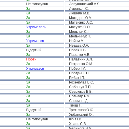
Не голосував
Лопушанський А.Я.
За
Луценко І.С.
За
Люшняк М.В.
За
Македон Ю.М.
За
Матвієнко А.С.
Утрималась
Матузко О.О.
За
Мельник С.І.
За
Мельничук І.І.
Утримався
Найєм М. .
За
Недава О.А.
Відсутній
Новак Н.В.
За
Павелко А.В.
Проти
Палатний А.Л.
За
Петренко О.М.
Утримався
Побер І.М.
За
Продан О.П.
За
Рибак І.П.
За
Розенблат Б.С.
За
Сабашук П.П.
За
Севрюков В.В.
За
Сольвар Р.М.
За
Спориш І.Д.
За
Тіміш Г.І.
Відсутній
Третьяков О.Ю.
За
Урбанський О.І.
Не голосував
Фріз І.В.
За
Хлань С.В.
За
Чепинога В.М.