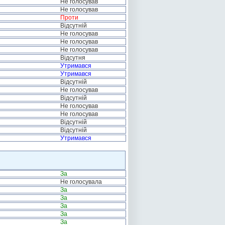
Не голосував
Не голосував
Проти
Відсутній
Не голосував
Не голосував
Не голосував
Відсутня
Утримався
Утримався
Відсутній
Не голосував
Відсутній
Не голосував
Не голосував
Відсутній
Відсутній
Утримався
За
Не голосувала
За
За
За
За
За