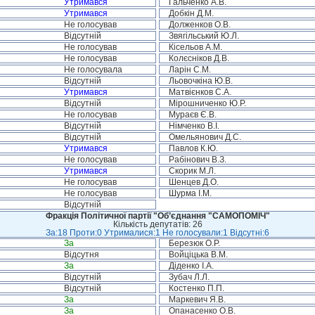
Утримався
Гальченко А.В.
Утримався
Добкін Д.М.
Не голосував
Долженков О.В.
Відсутній
Звягільський Ю.Л.
Не голосував
Кісельов А.М.
Не голосував
Колєсніков Д.В.
Не голосувала
Ларін С.М.
Відсутній
Льовочкіна Ю.В.
Утримався
Матвієнков С.А.
Відсутній
Мірошниченко Ю.Р.
Не голосував
Мураєв Є.В.
Відсутній
Німченко В.І.
Відсутній
Омельянович Д.С.
Утримався
Павлов К.Ю.
Не голосував
Рабінович В.З.
Утримався
Скорик М.Л.
Не голосував
Шенцев Д.О.
Не голосував
Шурма І.М.
Відсутній
Фракція Політичної партії "Об’єднання "САМОПОМІЧ"
Кількість депутатів: 26
За:18 Проти:0 Утрималися:1 Не голосували:1 Відсутні:6
За
Березюк О.Р.
Відсутня
Войціцька В.М.
За
Діденко І.А.
Відсутній
Зубач Л.Л.
Відсутній
Костенко П.П.
За
Маркевич Я.В.
За
Опанасенко О.В.