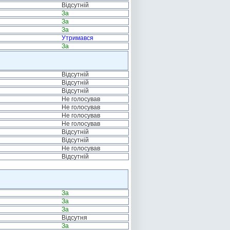
Відсутній
За
За
За
Утримався
За
Відсутній
Відсутній
Відсутній
Не голосував
Не голосував
Не голосував
Не голосував
Відсутній
Відсутній
Не голосував
Відсутній
За
За
За
Відсутня
За