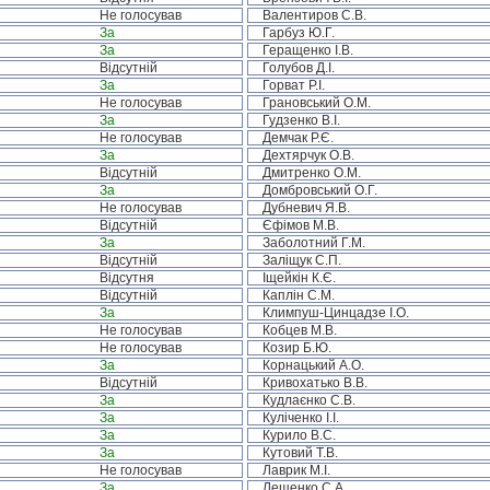
Не голосував
Валентиров С.В.
За
Гарбуз Ю.Г.
За
Геращенко І.В.
Відсутній
Голубов Д.І.
За
Горват Р.І.
Не голосував
Грановський О.М.
За
Гудзенко В.І.
Не голосував
Демчак Р.Є.
За
Дехтярчук О.В.
Відсутній
Дмитренко О.М.
За
Домбровський О.Г.
Не голосував
Дубневич Я.В.
Відсутній
Єфімов М.В.
За
Заболотний Г.М.
Відсутній
Заліщук С.П.
Відсутня
Іщейкін К.Є.
Відсутній
Каплін С.М.
За
Климпуш-Цинцадзе І.О.
Не голосував
Кобцев М.В.
Не голосував
Козир Б.Ю.
За
Корнацький А.О.
Відсутній
Кривохатько В.В.
За
Кудлаєнко С.В.
За
Куліченко І.І.
За
Курило В.С.
За
Кутовий Т.В.
Не голосував
Лаврик М.І.
За
Лещенко С.А.