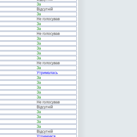
За
Відсутній
За
Не голосував
За
За
Не голосував
За
За
За
За
За
Не голосував
За
Утрималась
За
За
За
За
За
Не голосував
Відсутній
За
За
За
За
Відсутній
Утримався