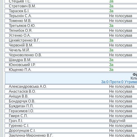
Стецьків Т.С.
За
Стретович В.М.
За
Тарасюк Б.І.
За
Терьохін С.А.
Не голосував
Томенко М.В.
Не голосував
Третьяков О.Ю.
За
Тягнибок О.Я.
Не голосував
Устенко О.А.
Не голосував
Цехмістренко В.Г.
За
Червоній В.М.
Не голосував
Чечель М.Й.
За
Чорноволенко О.В.
Не голосував
Шандра В.М.
За
Юхновський І.Р.
За
Ющенко П.А.
За
Фр
Кіл
За:0 Проти:0 Утрима
Александровська А.О.
Не голосувала
Анастасієв В.О.
Не голосував
Аніщук В.В.
Не голосував
Бондарчук О.В.
Не голосував
Буждиган П.П.
Не голосував
Герасимов І.О.
Не голосував
Гмиря С.П.
Не голосував
Грач Л.І.
Відсутній
Гуренко С.І.
Не голосував
Дорогунцов С.І.
Не голосував
Заклунна-Мироненко В.Г.
Не голосувала