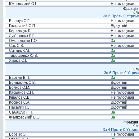
Юхновський О.І.
Не голосував
Фракція
Кіл
За:6 Проти:0 Утрима
Білорус О.Г.
Не голосував
Головатий С.П.
Відсутній
Кирильчук Є.І.
Не голосував
Лук'яненко Л.Г.
Не голосував
Омельченко Г.О.
За
Сас С.В.
Не голосував
Ситник К.М.
За
Тимошенко Ю.В.
За
Хмара С.І.
За
Кіл
За:6 Проти:0 Утрим
Бартків В.П.
За
Бондарчук С.В.
Відсутній
Волков О.М.
Відсутній
Касьянов С.П.
Не голосував
Ківалов С.В.
Не голосував
Косінов С.А.
Відсутній
Насалик І.С.
Відсутній
Сабашук П.П.
За
Фіалковський В.О.
За
Фракція 
Кіл
За:4 Проти:0 Утрима
Борзих О.І.
Не голосував