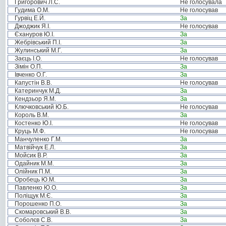
Григорович Л.С.
Не голосувала
Гудима О.М.
Не голосував
Гурвіц Е.Й.
За
Джоджик Я.І.
Не голосував
Єхануров Ю.І.
За
Жебрівський П.І.
За
Жулинський М.Г.
За
Заєць І.О.
Не голосував
Зімін О.П.
За
Івченко О.Г.
За
Капустін В.В.
Не голосував
Катеринчук М.Д.
За
Кендзьор Я.М.
За
Ключковський Ю.Б.
Не голосував
Король В.М.
За
Костенко Ю.І.
Не голосував
Круць М.Ф.
Не голосував
Манчуленко Г.М.
За
Матвійчук Е.Л.
За
Мойсик В.Р.
За
Одайник М.М.
За
Олійник П.М.
За
Оробець Ю.М.
За
Павленко Ю.О.
За
Поліщук М.Є.
За
Порошенко П.О.
За
Скомаровський В.В.
За
Соболєв С.В.
За