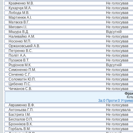
Кравченко М.В.
Не голосував
Кухарчук М.А.
Не голосував
Лобода М.В.
Не голосував
Мартинюк А.І.
Не голосував
Матвєєв В.Г.
Не голосував
Мигович І.І.
Не голосував
Мішура В.Д.
Відсутній
Наливайко А.М.
Не голосував
Носенко М.П.
Не голосував
Оржаховський А.В.
Не голосував
Петренко В.С.
Не голосував
Полііт А.А.
Не голосував
Пузаков В.Т.
Не голосував
Родіонов М.К.
Відсутній
Симоненко П.М.
Не голосував
Сінченко С.Г.
Не голосував
Соломатін Ю.П.
Не голосував
Цибенко П.С.
Не голосував
Чичканов С.В.
Не голосував
Фрак
Кіл
За:0 Проти:0 Утрима
Авраменко В.Ф.
Не голосував
Антоньєва Г.П.
Не голосувала
Бастрига І.М.
Не голосував
Беспалов О.П.
Не голосував
Бронніков В.К.
Не голосував
Горбаль В.М.
Не голосував