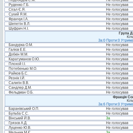
Подобєдов С.М.
Не голосував
Руденко Г.Б.
Не голосував
Сігал Є.Я.
Не голосував
Сухий Я.М.
Не голосував
Франчук І.А.
Не голосував
Шепетін В.Л.
Не голосував
Шуфрич Н.І.
Не голосував
Група Д
Кіл
За:0 Проти:0 Утрима
Бандурка О.М.
Не голосував
Галієв Е.Е.
Не голосував
Добкін М.М.
Не голосував
Каратуманов О.Ю.
Не голосував
Плохой І.І.
Не голосував
Потебенько М.О.
Не голосував
Райков Б.С.
Не голосував
Резнік І.Й.
Не голосував
Салигін В.В.
Не голосував
Сандлер Д.М.
Не голосував
Фельдман О.Б.
Не голосував
Фракція Соц
Кіл
За:6 Проти:0 Утрима
Баранівський О.П.
Не голосував
Бульба С.С.
Не голосував
Вінський Й.В.
За
Грязєв А.Д.
Не голосував
Луценко Ю.В.
Не голосував
Мельник М.Є.
За