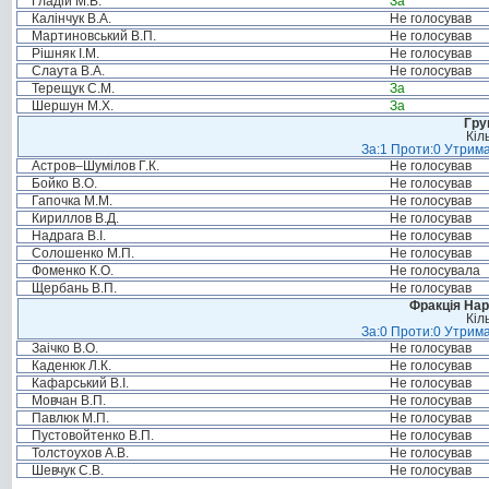
Гладій М.В.
За
Калінчук В.А.
Не голосував
Мартиновський В.П.
Не голосував
Рішняк І.М.
Не голосував
Слаута В.А.
Не голосував
Терещук С.М.
За
Шершун М.Х.
За
Гру
Кіл
За:1 Проти:0 Утрима
Астров–Шумілов Г.К.
Не голосував
Бойко В.О.
Не голосував
Гапочка М.М.
Не голосував
Кириллов В.Д.
Не голосував
Надрага В.І.
Не голосував
Солошенко М.П.
Не голосував
Фоменко К.О.
Не голосувала
Щербань В.П.
Не голосував
Фракція Нар
Кіл
За:0 Проти:0 Утрима
Заічко В.О.
Не голосував
Каденюк Л.К.
Не голосував
Кафарський В.І.
Не голосував
Мовчан В.П.
Не голосував
Павлюк М.П.
Не голосував
Пустовойтенко В.П.
Не голосував
Толстоухов А.В.
Не голосував
Шевчук С.В.
Не голосував