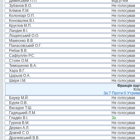
Димінський П.П.
Відсутній
Зубанов В.О.
Не голосував
Клімов Л.М.
Не голосував
Колоніарі О.П.
Не голосував
Коновалюк В.І.
Не голосував
Круглов М.П.
Не голосував
Ландик В.І.
Не голосував
Лєщинський О.О.
Не голосував
Макеєнко В.В.
Не голосував
Панасовський О.Г.
Не голосував
Рибак В.В.
Не голосував
Сафіуллін Р.С.
Не голосував
Стоян О.М.
Не голосував
Тимошенко В.А.
Не голосував
Хара В.Г.
Не голосував
Царьов О.А.
Не голосував
Шкіря І.М.
Не голосував
Фракція пар
Кіл
За:7 Проти:0 Утрима
Бауер М.Й.
Не голосував
Буряк О.В.
Не голосував
Васадзе Т.Ш.
Не голосував
Гадяцький Л.М.
Не голосував
Гладкіх В.І.
За
Гуреєв В.М.
Не голосував
Деркач А.Л.
Не голосував
Довгий С.О.
Не голосував
Драчевський В.В.
Не голосував