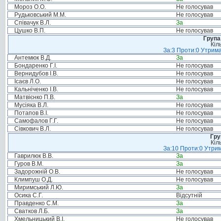
Мороз О.О.
Не голосував
Рудьковський М.М.
Не голосував
Співачук В.Л.
За
Цушко В.П.
Не голосував
Група
Кіл
За:3 Проти:0 Утрима
Антемюк В.Д.
За
Бондаренко Г.І.
Не голосував
Вернидубов І.В.
Не голосував
Ісаєв Л.О.
Не голосував
Кальніченко І.В.
Не голосував
Матвієнко П.В.
За
Мусіяка В.Л.
Не голосував
Потапов В.І.
Не голосував
Самофалов Г.Г.
Не голосував
Сівкович В.Л.
Не голосував
Гру
Кіл
За:10 Проти:0 Утрим
Гаврилюк В.В.
За
Гуров В.М.
За
Задорожній О.В.
Не голосував
Климпуш О.Д.
Не голосував
Миримський Л.Ю.
За
Осика С.Г.
Відсутній
Правденко С.М.
За
Сватков Л.Б.
За
Хмельницький В.І.
Не голосував