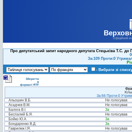
Верховн
Офіційний в
Про депутатський запит народного депутата Стецьківа Т.С. до 
0
За:109 Проти:0 Утрима
Рі
- Вибрати зі списк
Зберегти
в
форматі RTF
Фра
Кіль
За:66 Проти:0 Утрима
Альошин В.Б.
Не голосував
Асадчев В.М.
Не голосував
Балога В.І.
За
Беспалий Б.Я.
Не голосував
Бойко Ю.А.
За
Бондаренко В.Д.
За
Гаврилюк І.Я.
Не голосував