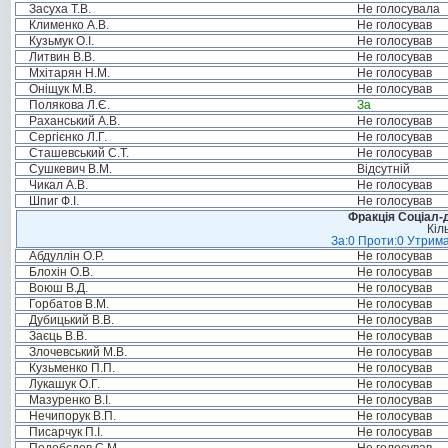
Засуха Т.В.
Не голосувала
Клименко А.В.
Не голосував
Кузьмук О.І.
Не голосував
Литвин В.В.
Не голосував
Мхітарян Н.М.
Не голосував
Оніщук М.В.
Не голосував
Полякова Л.Є.
За
Раханський А.В.
Не голосував
Сергієнко Л.Г.
Не голосував
Сташевський С.Т.
Не голосував
Сушкевич В.М.
Відсутній
Чикал А.В.
Не голосував
Шпиг Ф.І.
Не голосував
Фракція Соціал-д
Кіл
За:0 Проти:0 Утрима
Абдуллін О.Р.
Не голосував
Блохін О.В.
Не голосував
Воюш В.Д.
Не голосував
Горбатов В.М.
Не голосував
Дубицький В.В.
Не голосував
Заєць В.В.
Не голосував
Злочевський М.В.
Не голосував
Кузьменко П.П.
Не голосував
Лукашук О.Г.
Не голосував
Мазуренко В.І.
Не голосував
Нечипорук В.П.
Не голосував
Писарчук П.І.
Не голосував