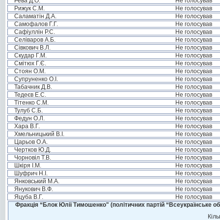
Рева Д.О.
Не голосував
Рижук С.М.
Не голосував
Саламатін Д.А.
Не голосував
Самофалов Г.Г.
Не голосував
Сафіуллін Р.С.
Не голосував
Селіваров А.Б.
Не голосував
Сівкович В.Л.
Не голосував
Скудар Г.М.
Не голосував
Смітюх Г.Є.
Не голосував
Стоян О.М.
Не голосував
Супруненко О.І.
Не голосував
Табачник Д.В.
Не голосував
Тедеєв Е.С.
Не голосував
Тітенко С.М.
Не голосував
Тулуб С.Б.
Не голосував
Федун О.Л.
Не голосував
Хара В.Г.
Не голосував
Хмельницький В.І.
Не голосував
Царьов О.А.
Не голосував
Чертков Ю.Д.
Не голосував
Чорновіл Т.В.
Не голосував
Шкіря І.М.
Не голосував
Шуфрич Н.І.
Не голосував
Янковський М.А.
Не голосував
Янукович В.Ф.
Не голосував
Яцуба В.Г.
Не голосував
Фракція “Блок Юлії Тимошенко" (політичних партій “Всеукраїнське об
Кіль