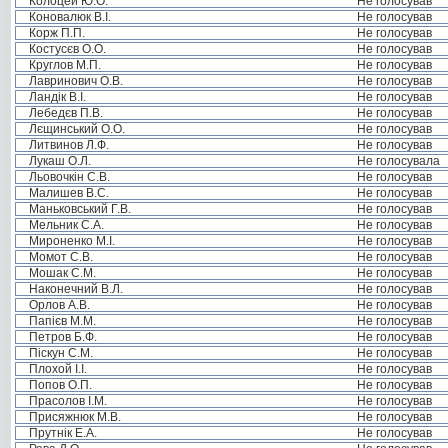
Колоцей Ю.О.
Не голосував
Коновалюк В.І.
Не голосував
Корж П.П.
Не голосував
Костусєв О.О.
Не голосував
Круглов М.П.
Не голосував
Лавринович О.В.
Не голосував
Ландік В.І.
Не голосував
Лебедєв П.В.
Не голосував
Лєщинський О.О.
Не голосував
Литвинов Л.Ф.
Не голосував
Лукаш О.Л.
Не голосувала
Льовочкін С.В.
Не голосував
Малишев В.С.
Не голосував
Маньковський Г.В.
Не голосував
Мельник С.А.
Не голосував
Мироненко М.І.
Не голосував
Момот С.В.
Не голосував
Мошак С.М.
Не голосував
Наконечний В.Л.
Не голосував
Орлов А.В.
Не голосував
Папієв М.М.
Не голосував
Петров Б.Ф.
Не голосував
Піскун С.М.
Не голосував
Плохой І.І.
Не голосував
Попов О.П.
Не голосував
Прасолов І.М.
Не голосував
Присяжнюк М.В.
Не голосував
Прутнік Е.А.
Не голосував