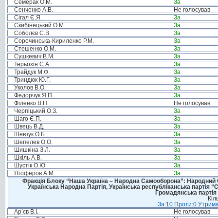
Семерак О.М.
За
Сенченко А.В.
Не голосував
Сігал Є.Я.
За
Скибінецький О.М.
За
Соболєв С.В.
За
Сорочинська-Кириленко Р.М.
За
Стешенко О.М.
За
Сушкевич В.М.
За
Терьохін С.А.
За
Трайдук М.Ф.
За
Триндюк Ю.Г.
За
Уколов В.О.
За
Федорчук Я.П.
За
Філенко В.П.
Не голосував
Черпіцький О.З.
За
Шаго Є.П.
За
Швець В.Д.
За
Шевчук О.Б.
За
Шепелев О.О.
За
Шишкіна З.Л.
За
Шкіль А.В.
За
Шустік О.Ю.
За
Ягоферов А.М.
За
Фракція Блоку “Наша Україна – Народна Самооборона”: Народний Со
Українська Народна Партія, Українська республіканська партія “
Громадянська партія 
Кіл
За:10 Проти:0 Утрима
Ар’єв В.І.
Не голосував