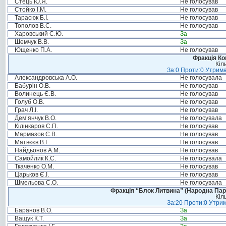
Стець Ю.Я.
Не голосував
Стойко І.М.
Не голосував
Тарасюк Б.І.
Не голосував
Тополов В.С.
Не голосував
Харовський С.Ю.
За
Шемчук В.В.
За
Ющенко П.А.
Не голосував
Фракція Ком
Кіл
За:0 Проти:0 Утрима
Александровська А.О.
Не голосувала
Бабурін О.В.
Не голосував
Волинець Є.В.
Не голосував
Голуб О.В.
Не голосував
Грач Л.І.
Не голосував
Дем’янчук В.О.
Не голосувала
Кілінкаров С.П.
Не голосував
Мармазов Є.В.
Не голосував
Матвєєв В.Г.
Не голосував
Найдьонов А.М.
Не голосував
Самойлик К.С.
Не голосувала
Ткаченко О.М.
Не голосував
Царьков Є.І.
Не голосував
Шмельова С.О.
Не голосувала
Фракція “Блок Литвина” (Народна Парті
Кіл
За:20 Проти:0 Утрим
Баранов В.О.
За
Ващук К.Т.
За