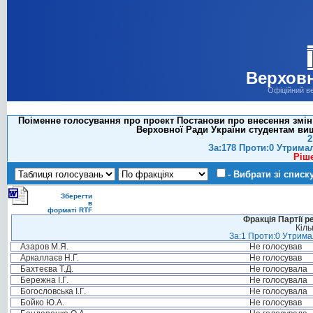
Верховн
Офіційний в
Поіменне голосування про проект Постанови про внесення змін
Верховної Ради України студентам вищи
2
За:178 Проти:0 Утрима
Ріш
- Вибрати зі списк
Зберегти
в
форматі RTF
Фракція Партії р
Кіль
За:1 Проти:0 Утримал
Азаров М.Я.
Не голосував
Аркаллаєв Н.Г.
Не голосував
Бахтеєва Т.Д.
Не голосувала
Бережна І.Г.
Не голосувала
Богословська І.Г.
Не голосувала
Бойко Ю.А.
Не голосував