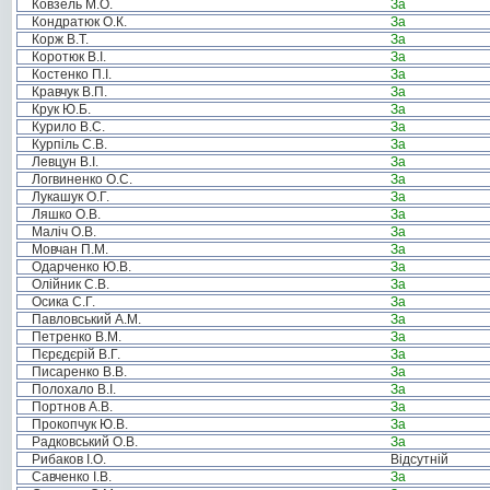
Ковзель М.О.
За
Кондратюк О.К.
За
Корж В.Т.
За
Коротюк В.І.
За
Костенко П.І.
За
Кравчук В.П.
За
Крук Ю.Б.
За
Курило В.С.
За
Курпіль С.В.
За
Левцун В.І.
За
Логвиненко О.С.
За
Лукашук О.Г.
За
Ляшко О.В.
За
Маліч О.В.
За
Мовчан П.М.
За
Одарченко Ю.В.
За
Олійник С.В.
За
Осика С.Г.
За
Павловський А.М.
За
Петренко В.М.
За
Пєрєдєрій В.Г.
За
Писаренко В.В.
За
Полохало В.І.
За
Портнов А.В.
За
Прокопчук Ю.В.
За
Радковський О.В.
За
Рибаков І.О.
Відсутній
Савченко І.В.
За