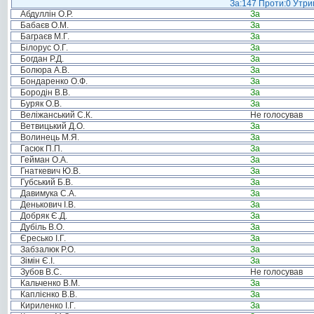
За:147 Проти:0 Утрим
Абдуллін О.Р.
За
Бабаєв О.М.
За
Баграєв М.Г.
За
Білорус О.Г.
За
Богдан Р.Д.
За
Болюра А.В.
За
Бондаренко О.Ф.
За
Бородін В.В.
За
Буряк О.В.
За
Веліжанський С.К.
Не голосував
Ветвицький Д.О.
За
Волинець М.Я.
За
Гасюк П.П.
За
Гейман О.А.
За
Гнаткевич Ю.В.
За
Губський Б.В.
За
Давимука С.А.
За
Денькович І.В.
За
Добряк Є.Д.
За
Дубіль В.О.
За
Єресько І.Г.
За
Забзалюк Р.О.
За
Зімін Є.І.
За
Зубов В.С.
Не голосував
Кальченко В.М.
За
Каплієнко В.В.
За
Кириленко І.Г.
За