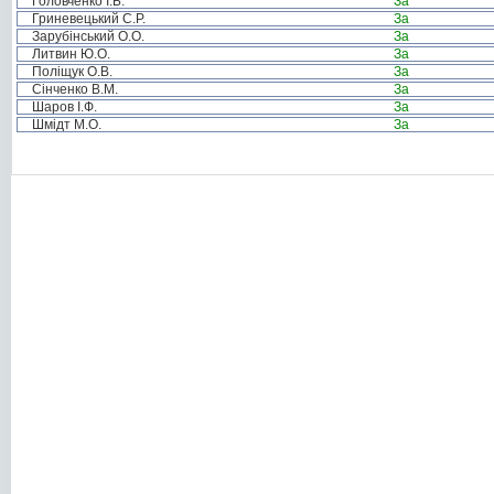
Головченко І.Б.
За
Гриневецький С.Р.
За
Зарубінський О.О.
За
Литвин Ю.О.
За
Поліщук О.В.
За
Сінченко В.М.
За
Шаров І.Ф.
За
Шмідт М.О.
За