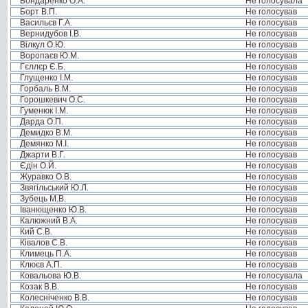
Бондаренко О.А.
Не голосувала
Борт В.П.
Не голосував
Васильєв Г.А.
Не голосував
Вернидубов І.В.
Не голосував
Вілкул О.Ю.
Не голосував
Воропаєв Ю.М.
Не голосував
Гєллєр Є.Б.
Не голосував
Глущенко І.М.
Не голосував
Горбаль В.М.
Не голосував
Горошкевич О.С.
Не голосував
Гуменюк І.М.
Не голосував
Дарда О.П.
Не голосував
Демидко В.М.
Не голосував
Демянко М.І.
Не голосував
Джарти В.Г.
Не голосував
Єдін О.Й.
Не голосував
Журавко О.В.
Не голосував
Звягільський Ю.Л.
Не голосував
Зубець М.В.
Не голосував
Іванющенко Ю.В.
Не голосував
Калюжний В.А.
Не голосував
Кий С.В.
Не голосував
Ківалов С.В.
Не голосував
Климець П.А.
Не голосував
Клюєв А.П.
Не голосував
Ковальова Ю.В.
Не голосувала
Козак В.В.
Не голосував
Колесніченко В.В.
Не голосував