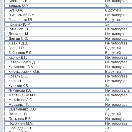
Білозір О.В.
Не голосувала
Бондар О.М.
За
Бут Ю.А.
Відсутній
В’язівський В.М.
Не голосував
Геращенко І.В.
Відсутня
Гримчак Ю.М.
За
Гуменюк О.І.
Не голосував
Джемілєв М. .
Не голосував
Довгий С.О.
Не голосував
Жванія Д.В.
Не голосував
Заєць І.О.
Відсутній
Зейналов Е.Д.
Відсутній
Карпук В.Г.
Не голосував
Катеринчук М.Д.
Не голосував
Кириленко В.А.
Не голосував
Ключковський Ю.Б.
Відсутній
Коваль В.С.
Не голосував
Кріль І.І.
Не голосував
Куликов К.Б.
За
Лук’янова К.Є.
Не голосувала
Мартиненко М.В.
Не голосував
Матвієнко А.С.
За
Москаль Г.Г.
Не голосував
Омельченко О.О.
За
Палиця І.П.
Відсутній
Петьовка В.В.
Не голосував
Полянчич М.М.
Не голосував
Слободян О.В.
За