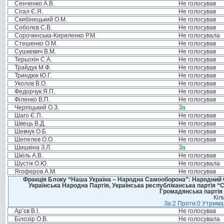
Сенченко А.В.
Не голосував
Сігал Є.Я.
Не голосував
Скибінецький О.М.
Не голосував
Соболєв С.В.
Не голосував
Сорочинська-Кириленко Р.М.
Не голосувала
Стешенко О.М.
Не голосував
Сушкевич В.М.
Не голосував
Терьохін С.А.
Не голосував
Трайдук М.Ф.
Не голосував
Триндюк Ю.Г.
Не голосував
Уколов В.О.
Не голосував
Федорчук Я.П.
Не голосував
Філенко В.П.
Не голосував
Черпіцький О.З.
За
Шаго Є.П.
Не голосував
Швець В.Д.
Не голосував
Шевчук О.Б.
Не голосував
Шепелев О.О.
Не голосував
Шишкіна З.Л.
За
Шкіль А.В.
Не голосував
Шустік О.Ю.
Не голосувала
Ягоферов А.М.
Не голосував
Фракція Блоку “Наша Україна – Народна Самооборона”: Народний Со
Українська Народна Партія, Українська республіканська партія “
Громадянська партія 
Кіл
За:2 Проти:0 Утримал
Ар’єв В.І.
Не голосував
Білозір О.В.
Не голосувала