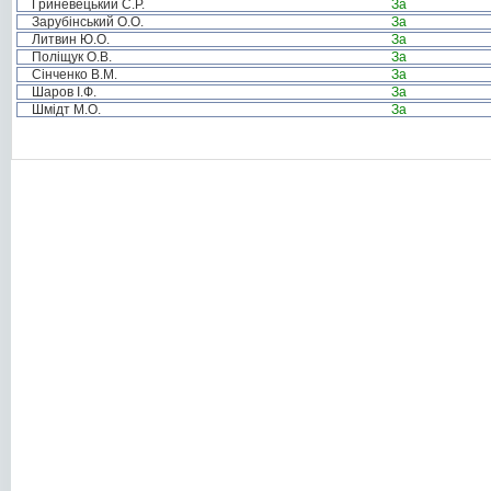
Гриневецький С.Р.
За
Зарубінський О.О.
За
Литвин Ю.О.
За
Поліщук О.В.
За
Сінченко В.М.
За
Шаров І.Ф.
За
Шмідт М.О.
За