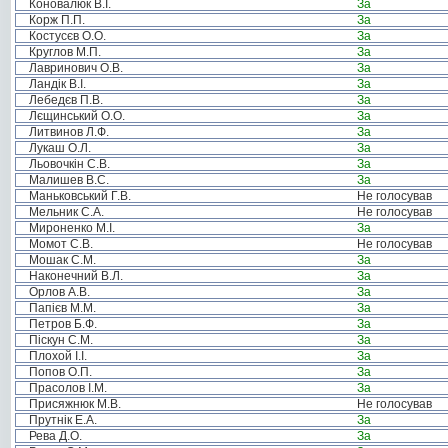
Коновалюк В.І.
За
Корж П.П.
За
Костусєв О.О.
За
Круглов М.П.
За
Лавринович О.В.
За
Ландік В.І.
За
Лебедєв П.В.
За
Лєщинський О.О.
За
Литвинов Л.Ф.
За
Лукаш О.Л.
За
Льовочкін С.В.
За
Малишев В.С.
За
Маньковський Г.В.
Не голосував
Мельник С.А.
Не голосував
Мироненко М.І.
За
Момот С.В.
Не голосував
Мошак С.М.
За
Наконечний В.Л.
За
Орлов А.В.
За
Папієв М.М.
За
Петров Б.Ф.
За
Піскун С.М.
За
Плохой І.І.
За
Попов О.П.
За
Прасолов І.М.
За
Присяжнюк М.В.
Не голосував
Прутнік Е.А.
За
Рева Д.О.
За