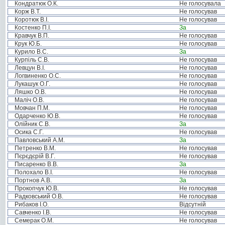
Кондратюк О.К.
Не голосувала
Корж В.Т.
Не голосував
Коротюк В.І.
Не голосував
Костенко П.І.
За
Кравчук В.П.
Не голосував
Крук Ю.Б.
Не голосував
Курило В.С.
За
Курпіль С.В.
Не голосував
Левцун В.І.
Не голосував
Логвиненко О.С.
Не голосував
Лукашук О.Г.
Не голосував
Ляшко О.В.
Не голосував
Маліч О.В.
Не голосував
Мовчан П.М.
Не голосував
Одарченко Ю.В.
Не голосував
Олійник С.В.
За
Осика С.Г.
Не голосував
Павловський А.М.
За
Петренко В.М.
Не голосував
Пєрєдєрій В.Г.
Не голосував
Писаренко В.В.
За
Полохало В.І.
Не голосував
Портнов А.В.
За
Прокопчук Ю.В.
Не голосував
Радковський О.В.
Не голосував
Рибаков І.О.
Відсутній
Савченко І.В.
Не голосував
Семерак О.М.
Не голосував