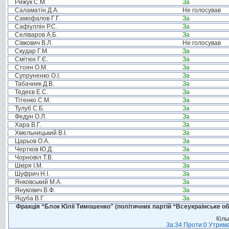
Рижук С.М.
За
Саламатін Д.А.
Не голосував
Самофалов Г.Г.
За
Сафіуллін Р.С.
За
Селіваров А.Б.
За
Сівкович В.Л.
Не голосував
Скудар Г.М.
За
Смітюх Г.Є.
За
Стоян О.М.
За
Супруненко О.І.
За
Табачник Д.В.
За
Тедеєв Е.С.
За
Тітенко С.М.
За
Тулуб С.Б.
За
Федун О.Л.
За
Хара В.Г.
За
Хмельницький В.І.
За
Царьов О.А.
За
Чертков Ю.Д.
За
Чорновіл Т.В.
За
Шкіря І.М.
За
Шуфрич Н.І.
За
Янковський М.А.
За
Янукович В.Ф.
За
Яцуба В.Г.
За
Фракція “Блок Юлії Тимошенко" (політичних партій “Всеукраїнське об
Кіль
За:34 Проти:0 Утрима