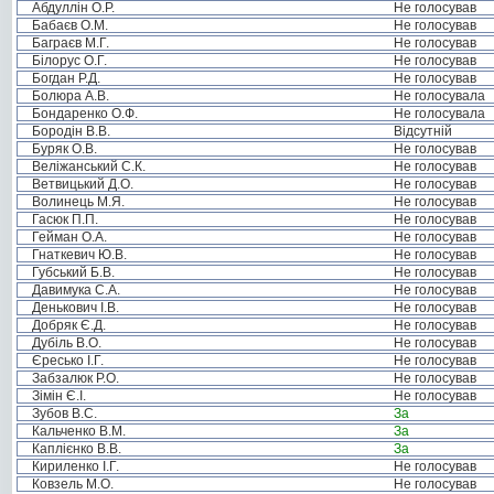
Абдуллін О.Р.
Не голосував
Бабаєв О.М.
Не голосував
Баграєв М.Г.
Не голосував
Білорус О.Г.
Не голосував
Богдан Р.Д.
Не голосував
Болюра А.В.
Не голосувала
Бондаренко О.Ф.
Не голосувала
Бородін В.В.
Відсутній
Буряк О.В.
Не голосував
Веліжанський С.К.
Не голосував
Ветвицький Д.О.
Не голосував
Волинець М.Я.
Не голосував
Гасюк П.П.
Не голосував
Гейман О.А.
Не голосував
Гнаткевич Ю.В.
Не голосував
Губський Б.В.
Не голосував
Давимука С.А.
Не голосував
Денькович І.В.
Не голосував
Добряк Є.Д.
Не голосував
Дубіль В.О.
Не голосував
Єресько І.Г.
Не голосував
Забзалюк Р.О.
Не голосував
Зімін Є.І.
Не голосував
Зубов В.С.
За
Кальченко В.М.
За
Каплієнко В.В.
За
Кириленко І.Г.
Не голосував
Ковзель М.О.
Не голосував