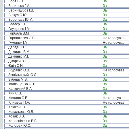
Борт В.П.
За
Васильєв Г.А.
За
Вернидубов І.В.
За
Вілкул О.Ю.
За
Воропаєв Ю.М.
За
Гєллєр Є.Б.
За
Глущенко І.М.
За
Горбаль В.М.
За
Горошкевич О.С.
Не голосував
Гуменюк І.М.
Не голосував
Дарда О.П.
За
Демидко В.М.
За
Демянко М.І.
За
Джарти В.Г.
За
Єдін О.Й.
За
Журавко О.В.
Не голосував
Звягільський Ю.Л.
За
Зубець М.В.
За
Іванющенко Ю.В.
За
Калюжний В.А.
За
Кий С.В.
За
Ківалов С.В.
Не голосував
Климець П.А.
Не голосував
Клюєв А.П.
За
Ковальова Ю.В.
За
Козак В.В.
За
Колесніченко В.В.
За
Колоцей Ю.О.
За