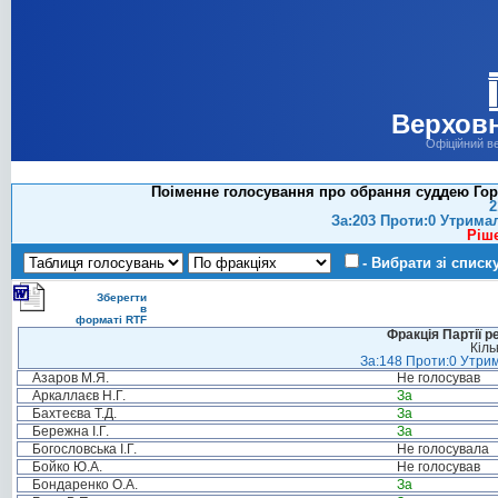
Верховн
Офіційний в
Поіменне голосування про обрання суддею Горя
2
За:203 Проти:0 Утрима
Ріш
- Вибрати зі списк
Зберегти
в
форматі RTF
Фракція Партії р
Кіль
За:148 Проти:0 Утрим
Азаров М.Я.
Не голосував
Аркаллаєв Н.Г.
За
Бахтеєва Т.Д.
За
Бережна І.Г.
За
Богословська І.Г.
Не голосувала
Бойко Ю.А.
Не голосував
Бондаренко О.А.
За