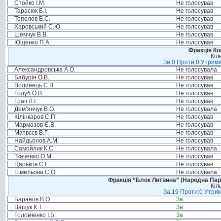
Стойко І.М.
Не голосував
Тарасюк Б.І.
Не голосував
Тополов В.С.
Не голосував
Харовський С.Ю.
Не голосував
Шемчук В.В.
Не голосував
Ющенко П.А.
Не голосував
Фракція Ком
Кіл
За:0 Проти:0 Утрима
Александровська А.О.
Не голосувала
Бабурін О.В.
Не голосував
Волинець Є.В.
Не голосував
Голуб О.В.
Не голосував
Грач Л.І.
Не голосував
Дем’янчук В.О.
Не голосувала
Кілінкаров С.П.
Не голосував
Мармазов Є.В.
Не голосував
Матвєєв В.Г.
Не голосував
Найдьонов А.М.
Не голосував
Самойлик К.С.
Не голосувала
Ткаченко О.М.
Не голосував
Царьков Є.І.
Не голосував
Шмельова С.О.
Не голосувала
Фракція “Блок Литвина” (Народна Парті
Кіл
За:19 Проти:0 Утрим
Баранов В.О.
За
Ващук К.Т.
За
Головченко І.Б.
За