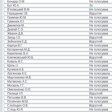
Бондар О.М.
Не голосував
Бут Ю.А.
За
В’язівський В.М.
Не голосував
Геращенко І.В.
Відсутня
Гримчак Ю.М.
Не голосував
Гуменюк О.І.
Не голосував
Джемілєв М. .
Не голосував
Довгий С.О.
Не голосував
Жванія Д.В.
Не голосував
Заєць І.О.
Відсутній
Зейналов Е.Д.
Відсутній
Карпук В.Г.
Не голосував
Катеринчук М.Д.
Не голосував
Кириленко В.А.
Не голосував
Ключковський Ю.Б.
Відсутній
Коваль В.С.
Не голосував
Кріль І.І.
Не голосував
Куликов К.Б.
Не голосував
Лук’янова К.Є.
Не голосувала
Мартиненко М.В.
Не голосував
Матвієнко А.С.
Не голосував
Москаль Г.Г.
Не голосував
Омельченко О.О.
Не голосував
Палиця І.П.
Відсутній
Петьовка В.В.
Не голосував
Полянчич М.М.
Не голосував
Слободян О.В.
Відсутній
Стець Ю.Я.
Не голосував