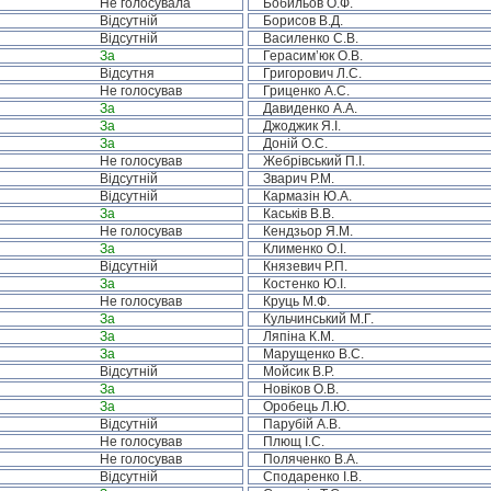
Не голосувала
Бобильов О.Ф.
Відсутній
Борисов В.Д.
Відсутній
Василенко С.В.
За
Герасим’юк О.В.
Відсутня
Григорович Л.С.
Не голосував
Гриценко А.С.
За
Давиденко А.А.
За
Джоджик Я.І.
За
Доній О.С.
Не голосував
Жебрівський П.І.
Відсутній
Зварич Р.М.
Відсутній
Кармазін Ю.А.
За
Каськів В.В.
Не голосував
Кендзьор Я.М.
За
Клименко О.І.
Відсутній
Князевич Р.П.
За
Костенко Ю.І.
Не голосував
Круць М.Ф.
За
Кульчинський М.Г.
За
Ляпіна К.М.
За
Марущенко В.С.
Відсутній
Мойсик В.Р.
За
Новіков О.В.
За
Оробець Л.Ю.
Відсутній
Парубій А.В.
Не голосував
Плющ І.С.
Не голосував
Поляченко В.А.
Відсутній
Сподаренко І.В.