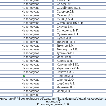
Не голосував
Рибак В.В.
Не голосував
Савчук О.В.
Не голосував
Самойленко Ю.П.
Не голосував
Сандлер Д.М.
Не голосував
Святаш Д.В.
Не голосував
Синиця А.М.
Не голосував
Скубашевський С.В.
Не голосував
Слаута В.А.
Не голосував
Солошенко М.П.
Не голосував
Сулковський П.Г.
Не голосував
Сухий Я.М.
Не голосував
Табачник Я.П.
Не голосував
Тихонов В.М.
Не голосував
Толстоухов А.В.
Не голосував
Турманов В.І.
Не голосував
Фесенко Л.І.
Не голосував
Харлім В.М.
Не голосував
Хомутиннік В.Ю.
Не голосував
Черноморов О.М.
Не голосував
Чечетов М.В.
За
Шенцев Д.О.
Не голосував
Шпенов Д.Ю.
Не голосував
Щербань А.В.
Не голосував
Янукович В.В.
Не голосував
Ярощук В.І.
Не голосував
чних партій “Всеукраїнське об’єднання “Батьківщина”, Українська соціал-д
порядок”)
Кількість депутатів: 156