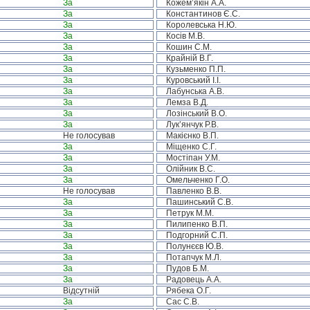
За
Кожем’якін А.А.
За
Константинов Є.С.
За
Королевська Н.Ю.
За
Косів М.В.
За
Кошин С.М.
За
Крайній В.Г.
За
Кузьменко П.П.
За
Куровський І.І.
За
Лабунська А.В.
За
Лемза В.Д.
За
Лозінський В.О.
За
Лук’янчук Р.В.
Не голосував
Макієнко В.П.
За
Міщенко С.Г.
За
Мостіпан У.М.
За
Олійник В.С.
За
Омельченко Г.О.
Не голосував
Павленко В.В.
За
Пашинський С.В.
За
Петрук М.М.
За
Пилипенко В.П.
За
Подгорний С.П.
За
Полунєєв Ю.В.
За
Потапчук М.Л.
За
Пудов Б.М.
За
Радовець А.А.
Відсутній
Рябека О.Г.
За
Сас С.В.