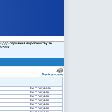
и щодо сприяння виробництву та
цілому
Версія для друку
Не голосувала
Не голосував
Не голосував
Не голосував
Не голосував
Не голосував