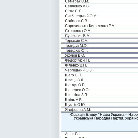
Семерак О.М.
Сенченко А.В.
Сігал Є.Я.
Скибінецький О.М.
Соболєв С.В.
Сорочинська-Кириленко Р.М.
Стешенко О.М.
Сушкевич В.М.
Терьохін С.А.
Трайдук М.Ф.
Триндюк Ю.Г.
Уколов В.О.
Федорчук Я.П.
Філенко В.П.
Черпіцький О.З.
Шаго Є.П.
Швець В.Д.
Шевчук О.Б.
Шепелев О.О.
Шишкіна З.Л.
Шкіль А.В.
Шустік О.Ю.
Ягоферов А.М.
Фракція Блоку “Наша Україна – Наро
Українська Народна Партія, Україн
Ар’єв В.І.