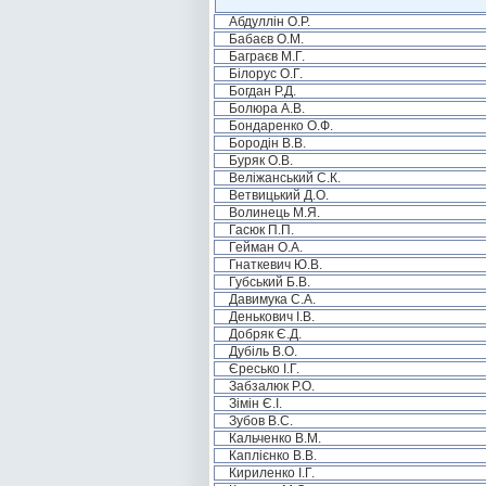
Абдуллін О.Р.
Бабаєв О.М.
Баграєв М.Г.
Білорус О.Г.
Богдан Р.Д.
Болюра А.В.
Бондаренко О.Ф.
Бородін В.В.
Буряк О.В.
Веліжанський С.К.
Ветвицький Д.О.
Волинець М.Я.
Гасюк П.П.
Гейман О.А.
Гнаткевич Ю.В.
Губський Б.В.
Давимука С.А.
Денькович І.В.
Добряк Є.Д.
Дубіль В.О.
Єресько І.Г.
Забзалюк Р.О.
Зімін Є.І.
Зубов В.С.
Кальченко В.М.
Каплієнко В.В.
Кириленко І.Г.