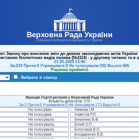
Верховна Рада України
Офіційний вебпортал парламенту України
кт Закону про внесення змін до деяких законодавчих актів Україн
истанню біологічних видів палива (№1114) - у другому читанні та в 
21.05.2009 13:40
За:234 Проти:0 Утрималися:0 Не голосували:192 Всього:426
Рішення прийнято
- Вибрати зі списку
Фракція Партії регіонів у Верховній Раді України
Кількість депутатів: 175
За:2 Проти:0 Утрималися:0 Не голосували:173 Відсутні:0
Не голосував
Акімова І.М.
Не голосував
Ахметов Р.Л.
Не голосувала
Бевзенко В.Ф.
Не голосувала
Білий О.П.
Не голосувала
Богуслаєв В.О.
Не голосував
Бондаренко В.В.