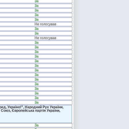
За
За
За
За
За
Не голосував
За
За
Не голосував
За
За
За
За
За
За
За
За
За
За
За
За
За
За
д, Україно!”, Народний Рух України,
 Союз, Європейська партія України,
За