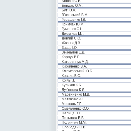
Білозір О.В.
Бондар О.М.
Бут Ю.А.
В’язівський В.М.
Геращенко І.В.
Гримчак Ю.М.
Гуменюк О.І.
Джемілєв М. .
Довгий С.О.
Жванія Д.В.
Заєць І.О.
Зейналов Е.Д.
Карпук В.Г.
Катеринчук М.Д.
Кириленко В.А.
Ключковський Ю.Б.
Коваль В.С.
Кріль І.І.
Куликов К.Б.
Лук’янова К.Є.
Мартиненко М.В.
Матвієнко А.С.
Москаль Г.Г.
Омельченко О.О.
Палиця І.П.
Петьовка В.В.
Полянчич М.М.
Слободян О.В.