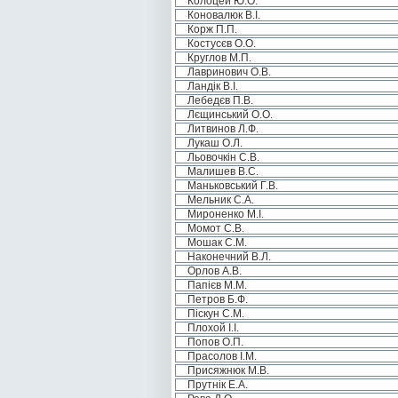
Колоцей Ю.О.
Коновалюк В.І.
Корж П.П.
Костусєв О.О.
Круглов М.П.
Лавринович О.В.
Ландік В.І.
Лебедєв П.В.
Лєщинський О.О.
Литвинов Л.Ф.
Лукаш О.Л.
Льовочкін С.В.
Малишев В.С.
Маньковський Г.В.
Мельник С.А.
Мироненко М.І.
Момот С.В.
Мошак С.М.
Наконечний В.Л.
Орлов А.В.
Папієв М.М.
Петров Б.Ф.
Піскун С.М.
Плохой І.І.
Попов О.П.
Прасолов І.М.
Присяжнюк М.В.
Прутнік Е.А.