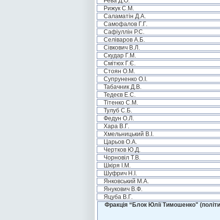
Рева Д.О.
Рижук С.М.
Саламатін Д.А.
Самофалов Г.Г.
Сафіуллін Р.С.
Селіваров А.Б.
Сівкович В.Л.
Скудар Г.М.
Смітюх Г.Є.
Стоян О.М.
Супруненко О.І.
Табачник Д.В.
Тедеєв Е.С.
Тітенко С.М.
Тулуб С.Б.
Федун О.Л.
Хара В.Г.
Хмельницький В.І.
Царьов О.А.
Чертков Ю.Д.
Чорновіл Т.В.
Шкіря І.М.
Шуфрич Н.І.
Янковський М.А.
Янукович В.Ф.
Яцуба В.Г.
Фракція “Блок Юлії Тимошенко" (політи