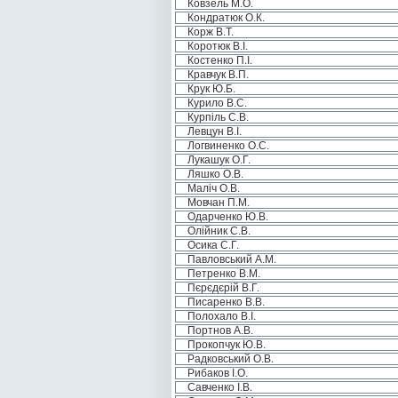
Ковзель М.О.
Кондратюк О.К.
Корж В.Т.
Коротюк В.І.
Костенко П.І.
Кравчук В.П.
Крук Ю.Б.
Курило В.С.
Курпіль С.В.
Левцун В.І.
Логвиненко О.С.
Лукашук О.Г.
Ляшко О.В.
Маліч О.В.
Мовчан П.М.
Одарченко Ю.В.
Олійник С.В.
Осика С.Г.
Павловський А.М.
Петренко В.М.
Пєрєдєрій В.Г.
Писаренко В.В.
Полохало В.І.
Портнов А.В.
Прокопчук Ю.В.
Радковський О.В.
Рибаков І.О.
Савченко І.В.