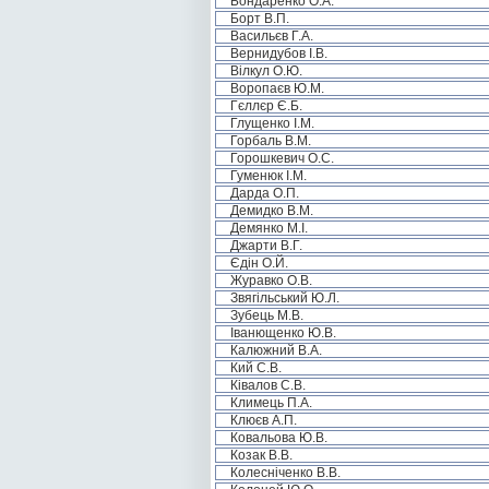
Бондаренко О.А.
Борт В.П.
Васильєв Г.А.
Вернидубов І.В.
Вілкул О.Ю.
Воропаєв Ю.М.
Гєллєр Є.Б.
Глущенко І.М.
Горбаль В.М.
Горошкевич О.С.
Гуменюк І.М.
Дарда О.П.
Демидко В.М.
Демянко М.І.
Джарти В.Г.
Єдін О.Й.
Журавко О.В.
Звягільський Ю.Л.
Зубець М.В.
Іванющенко Ю.В.
Калюжний В.А.
Кий С.В.
Ківалов С.В.
Климець П.А.
Клюєв А.П.
Ковальова Ю.В.
Козак В.В.
Колесніченко В.В.