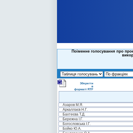
Поіменне голосування про прое
викор
Зберегти
в
форматі RTF
Азаров М.Я.
Аркаллаєв Н.Г.
Бахтеєва Т.Д.
Бережна І.Г.
Богословська І.Г.
Бойко Ю.А.