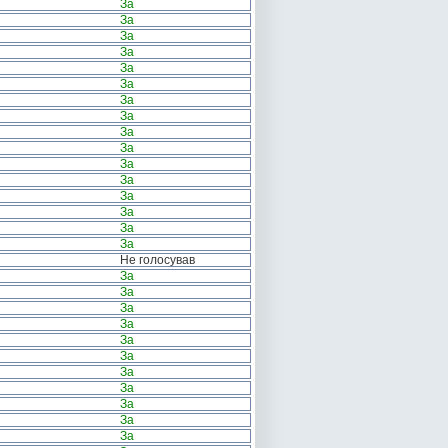
За
За
За
За
За
За
За
За
За
За
За
За
За
За
За
За
Не голосував
За
За
За
За
За
За
За
За
За
За
За