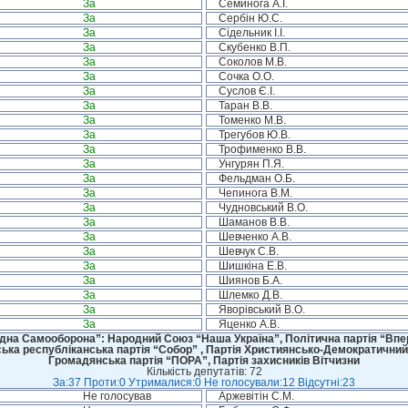
За
Семинога А.І.
За
Сербін Ю.С.
За
Сідельник І.І.
За
Скубенко В.П.
За
Соколов М.В.
За
Сочка О.О.
За
Суслов Є.І.
За
Таран В.В.
За
Томенко М.В.
За
Трегубов Ю.В.
За
Трофименко В.В.
За
Унгурян П.Я.
За
Фельдман О.Б.
За
Чепинога В.М.
За
Чудновський В.О.
За
Шаманов В.В.
За
Шевченко А.В.
За
Шевчук С.В.
За
Шишкіна Е.В.
За
Шиянов Б.А.
За
Шлемко Д.В.
За
Яворівський В.О.
За
Яценко А.В.
дна Самооборона”: Народний Союз “Наша Україна”, Політична партія “Впере
ська республіканська партія “Собор” , Партія Християнсько-Демократичний
Громадянська партія “ПОРА”, Партія захисників Вітчизни
Кількість депутатів: 72
За:37 Проти:0 Утрималися:0 Не голосували:12 Відсутні:23
Не голосував
Аржевітін С.М.