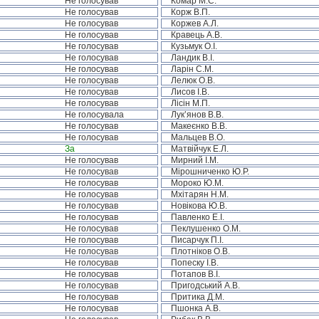
Не голосував
Комар М.С.
Не голосував
Корж В.П.
Не голосував
Коржев А.Л.
Не голосував
Кравець А.В.
Не голосував
Кузьмук О.І.
Не голосував
Ландик В.І.
Не голосував
Ларін С.М.
Не голосував
Лелюк О.В.
Не голосував
Лисов І.В.
Не голосував
Лісін М.П.
Не голосувала
Лук’янов В.В.
Не голосував
Макеєнко В.В.
Не голосував
Мальцев В.О.
За
Матвійчук Е.Л.
Не голосував
Мирний І.М.
Не голосував
Мірошниченко Ю.Р.
Не голосував
Мороко Ю.М.
Не голосував
Мхітарян Н.М.
Не голосував
Новікова Ю.В.
Не голосував
Павленко Е.І.
Не голосував
Пеклушенко О.М.
Не голосував
Писарчук П.І.
Не голосував
Плотніков О.В.
Не голосував
Попеску І.В.
Не голосував
Потапов В.І.
Не голосував
Пригодський А.В.
Не голосував
Притика Д.М.
Не голосував
Пшонка А.В.