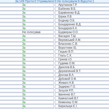
За:149 Проти:0 Утрималися:0 Не голосували:6 Відсутні:1
За
Арутюнов Г.Р.
За
Бабенко В.Б.
За
Барвіненко В.Д.
За
Бірюк Л.В.
За
Боднар О.Б.
За
Бондаренко В.Д.
За
Бондарєв К.А.
Не голосував
Буджерак О.О.
За
Васадзе Т.Ш.
За
Веревський А.М.
За
Власенко С.В.
За
Воротнюк І.Б.
За
Гацько В.П.
За
Глусь С.К.
За
Гринів І.О.
За
Гудима О.М.
За
Данілов В.Б.
За
Деревляний В.Т.
За
Дончак В.А.
За
Дубовой О.Ф.
За
Жеваго К.В.
За
Задирко Г.О.
За
Зозуля Р.П.
За
Іваненко В.Г.
За
Камчатний В.Г.
За
Кеменяш О.М.
За
Кирильчук Є.І.