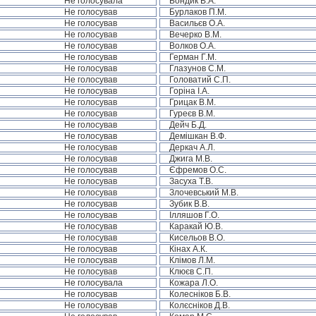
Не голосувала
Бондик В.А.
Не голосував
Бурлаков П.М.
Не голосував
Васильєв О.А.
Не голосував
Вечерко В.М.
Не голосував
Волков О.А.
Не голосував
Герман Г.М.
Не голосував
Глазунов С.М.
Не голосував
Головатий С.П.
Не голосував
Горіна І.А.
Не голосував
Грицак В.М.
Не голосував
Гуреєв В.М.
Не голосував
Дейч Б.Д.
Не голосував
Демішкан В.Ф.
Не голосував
Деркач А.Л.
Не голосував
Джига М.В.
Не голосував
Єфремов О.С.
Не голосував
Засуха Т.В.
Не голосував
Злочевський М.В.
Не голосував
Зубик В.В.
Не голосував
Ілляшов Г.О.
Не голосував
Каракай Ю.В.
Не голосував
Кисельов В.О.
Не голосував
Кінах А.К.
Не голосував
Клімов Л.М.
Не голосував
Клюєв С.П.
Не голосувала
Кожара Л.О.
Не голосував
Колесніков Б.В.
Не голосував
Колєсніков Д.В.