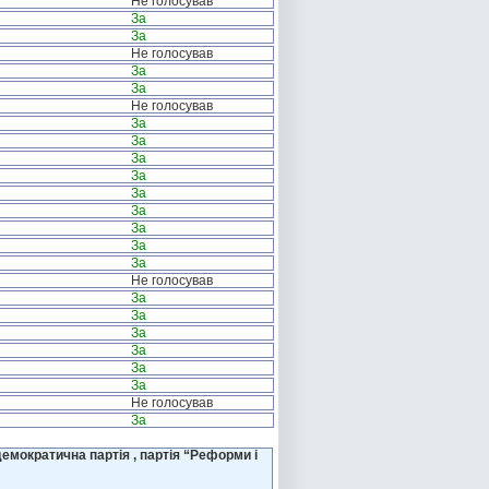
Не голосував
За
За
Не голосував
За
За
Не голосував
За
За
За
За
За
За
За
За
За
Не голосував
За
За
За
За
За
За
Не голосував
За
емократична партія , партія “Реформи і