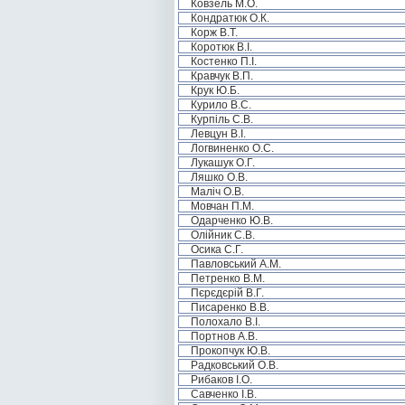
Ковзель М.О.
Кондратюк О.К.
Корж В.Т.
Коротюк В.І.
Костенко П.І.
Кравчук В.П.
Крук Ю.Б.
Курило В.С.
Курпіль С.В.
Левцун В.І.
Логвиненко О.С.
Лукашук О.Г.
Ляшко О.В.
Маліч О.В.
Мовчан П.М.
Одарченко Ю.В.
Олійник С.В.
Осика С.Г.
Павловський А.М.
Петренко В.М.
Пєрєдєрій В.Г.
Писаренко В.В.
Полохало В.І.
Портнов А.В.
Прокопчук Ю.В.
Радковський О.В.
Рибаков І.О.
Савченко І.В.