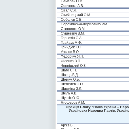
Семерак О.М.
Сенченко А.В.
Сігал Є.Я.
Скибінецький О.М.
Соболєв С.В.
Сорочинська-Кириленко Р.М.
Стешенко О.М.
Сушкевич В.М.
Терьохін С.А.
Трайдук М.Ф.
Триндюк Ю.Г.
Уколов В.О.
Федорчук Я.П.
Філенко В.П.
Черпіцький О.З.
Шаго Є.П.
Швець В.Д.
Шевчук О.Б.
Шепелев О.О.
Шишкіна З.Л.
Шкіль А.В.
Шустік О.Ю.
Ягоферов А.М.
Фракція Блоку “Наша Україна – Наро
Українська Народна Партія, Україн
Ар’єв В.І.