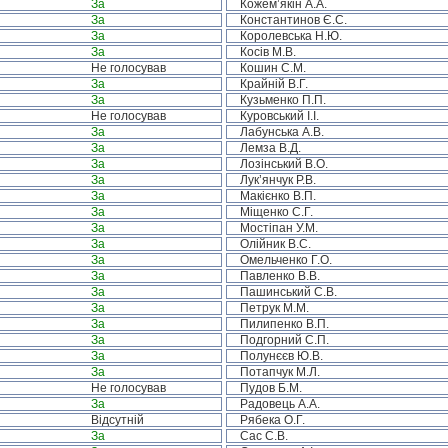
За
Кожем’якін А.А.
За
Константинов Є.С.
За
Королевська Н.Ю.
За
Косів М.В.
Не голосував
Кошин С.М.
За
Крайній В.Г.
За
Кузьменко П.П.
Не голосував
Куровський І.І.
За
Лабунська А.В.
За
Лемза В.Д.
За
Лозінський В.О.
За
Лук’янчук Р.В.
За
Макієнко В.П.
За
Міщенко С.Г.
За
Мостіпан У.М.
За
Олійник В.С.
За
Омельченко Г.О.
За
Павленко В.В.
За
Пашинський С.В.
За
Петрук М.М.
За
Пилипенко В.П.
За
Подгорний С.П.
За
Полунєєв Ю.В.
За
Потапчук М.Л.
Не голосував
Пудов Б.М.
За
Радовець А.А.
Відсутній
Рябека О.Г.
За
Сас С.В.