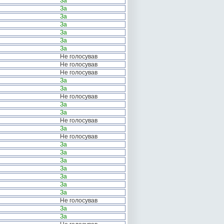
За
За
За
За
За
За
За
Не голосував
Не голосував
Не голосував
За
За
Не голосував
За
За
Не голосував
За
Не голосував
За
За
За
За
За
За
За
Не голосував
За
За