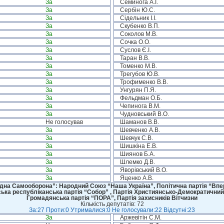
За
Семинога А.І.
За
Сербін Ю.С.
За
Сідельник І.І.
За
Скубенко В.П.
За
Соколов М.В.
За
Сочка О.О.
За
Суслов Є.І.
За
Таран В.В.
За
Томенко М.В.
За
Трегубов Ю.В.
За
Трофименко В.В.
За
Унгурян П.Я.
За
Фельдман О.Б.
За
Чепинога В.М.
За
Чудновський В.О.
Не голосував
Шаманов В.В.
За
Шевченко А.В.
За
Шевчук С.В.
За
Шишкіна Е.В.
За
Шиянов Б.А.
За
Шлемко Д.В.
За
Яворівський В.О.
За
Яценко А.В.
дна Самооборона”: Народний Союз “Наша Україна”, Політична партія “Впере
ська республіканська партія “Собор” , Партія Християнсько-Демократичний
Громадянська партія “ПОРА”, Партія захисників Вітчизни
Кількість депутатів: 72
За:27 Проти:0 Утрималися:0 Не голосували:22 Відсутні:23
За
Аржевітін С.М.