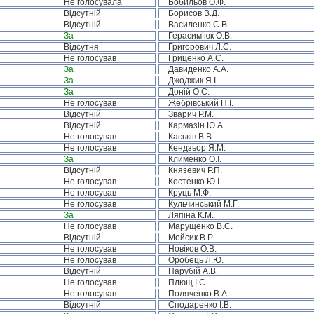
Не голосувала
Бобильов О.Ф.
Відсутній
Борисов В.Д.
Відсутній
Василенко С.В.
За
Герасим’юк О.В.
Відсутня
Григорович Л.С.
Не голосував
Гриценко А.С.
За
Давиденко А.А.
За
Джоджик Я.І.
За
Доній О.С.
Не голосував
Жебрівський П.І.
Відсутній
Зварич Р.М.
Відсутній
Кармазін Ю.А.
Не голосував
Каськів В.В.
Не голосував
Кендзьор Я.М.
За
Клименко О.І.
Відсутній
Князевич Р.П.
Не голосував
Костенко Ю.І.
Не голосував
Круць М.Ф.
Не голосував
Кульчинський М.Г.
За
Ляпіна К.М.
Не голосував
Марущенко В.С.
Відсутній
Мойсик В.Р.
Не голосував
Новіков О.В.
Не голосував
Оробець Л.Ю.
Відсутній
Парубій А.В.
Не голосував
Плющ І.С.
Не голосував
Поляченко В.А.
Відсутній
Сподаренко І.В.