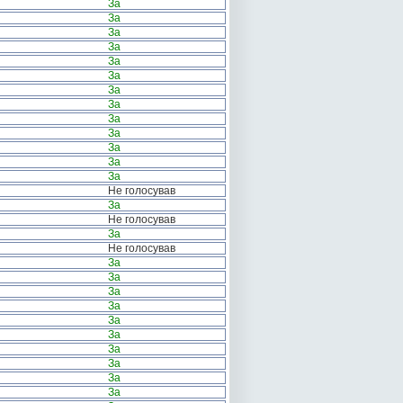
За
За
За
За
За
За
За
За
За
За
За
За
За
Не голосував
За
Не голосував
За
Не голосував
За
За
За
За
За
За
За
За
За
За