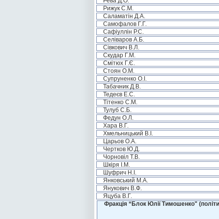
Рева Д.О.
Рижук С.М.
Саламатін Д.А.
Самофалов Г.Г.
Сафіуллін Р.С.
Селіваров А.Б.
Сівкович В.Л.
Скудар Г.М.
Смітюх Г.Є.
Стоян О.М.
Супруненко О.І.
Табачник Д.В.
Тедеєв Е.С.
Тітенко С.М.
Тулуб С.Б.
Федун О.Л.
Хара В.Г.
Хмельницький В.І.
Царьов О.А.
Чертков Ю.Д.
Чорновіл Т.В.
Шкіря І.М.
Шуфрич Н.І.
Янковський М.А.
Янукович В.Ф.
Яцуба В.Г.
Фракція “Блок Юлії Тимошенко" (політи