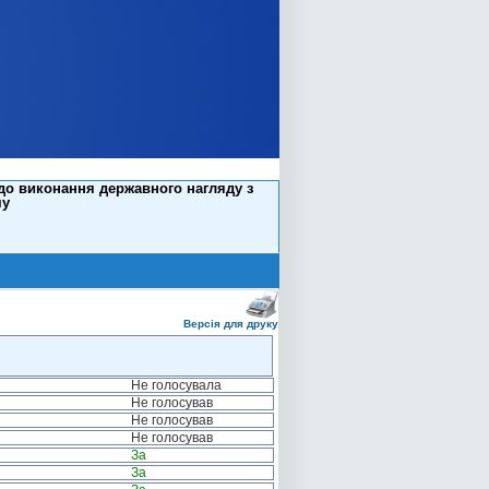
одо виконання державного нагляду з
му
Версія для друку
Не голосувала
Не голосував
Не голосував
Не голосував
За
За