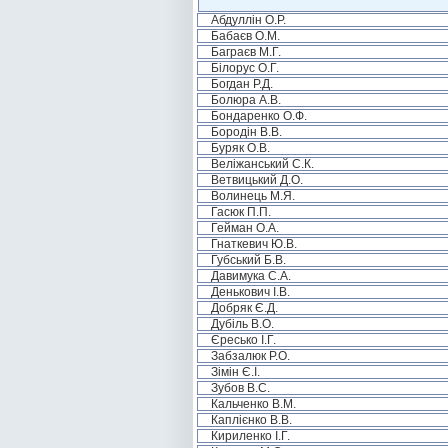
Абдуллін О.Р.
Бабаєв О.М.
Баграєв М.Г.
Білорус О.Г.
Богдан Р.Д.
Болюра А.В.
Бондаренко О.Ф.
Бородін В.В.
Буряк О.В.
Веліжанський С.К.
Ветвицький Д.О.
Волинець М.Я.
Гасюк П.П.
Гейман О.А.
Гнаткевич Ю.В.
Губський Б.В.
Давимука С.А.
Денькович І.В.
Добряк Є.Д.
Дубіль В.О.
Єресько І.Г.
Забзалюк Р.О.
Зімін Є.І.
Зубов В.С.
Кальченко В.М.
Каплієнко В.В.
Кириленко І.Г.