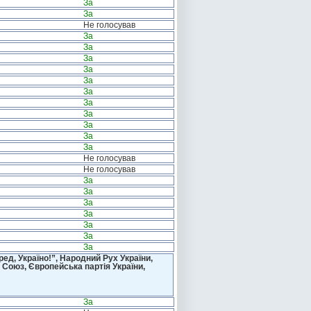
За
За
Не голосував
За
За
За
За
За
За
За
За
За
За
За
Не голосував
Не голосував
За
За
За
За
За
За
За
д, Україно!”, Народний Рух України,
 Союз, Європейська партія України,
За