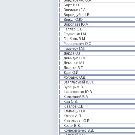
Бондаренко О.А.
Борт В.П.
Васильєв Г.А.
Вернидубов І.В.
Вілкул О.Ю.
Воропаєв Ю.М.
Гєллєр Є.Б.
Глущенко І.М.
Горбаль В.М.
Горошкевич О.С.
Гуменюк І.М.
Дарда О.П.
Демидко В.М.
Демянко М.І.
Джарти В.Г.
Єдін О.Й.
Журавко О.В.
Звягільський Ю.Л.
Зубець М.В.
Іванющенко Ю.В.
Калюжний В.А.
Кий С.В.
Ківалов С.В.
Климець П.А.
Клюєв А.П.
Ковальова Ю.В.
Козак В.В.
Колесніченко В.В.