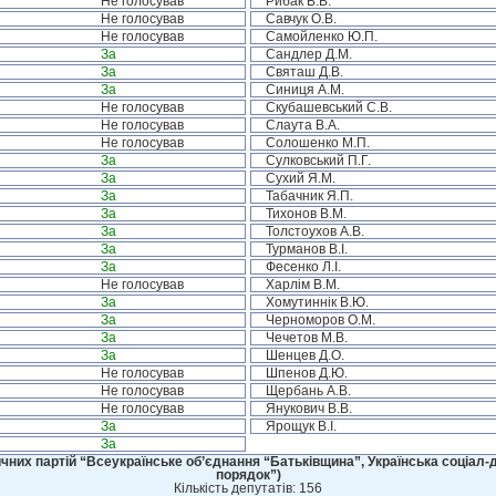
Не голосував
Рибак В.В.
Не голосував
Савчук О.В.
Не голосував
Самойленко Ю.П.
За
Сандлер Д.М.
За
Святаш Д.В.
За
Синиця А.М.
Не голосував
Скубашевський С.В.
Не голосував
Слаута В.А.
Не голосував
Солошенко М.П.
За
Сулковський П.Г.
За
Сухий Я.М.
За
Табачник Я.П.
За
Тихонов В.М.
За
Толстоухов А.В.
За
Турманов В.І.
За
Фесенко Л.І.
Не голосував
Харлім В.М.
За
Хомутиннік В.Ю.
За
Черноморов О.М.
За
Чечетов М.В.
За
Шенцев Д.О.
Не голосував
Шпенов Д.Ю.
Не голосував
Щербань А.В.
Не голосував
Янукович В.В.
За
Ярощук В.І.
За
чних партій “Всеукраїнське об’єднання “Батьківщина”, Українська соціал-д
порядок”)
Кількість депутатів: 156