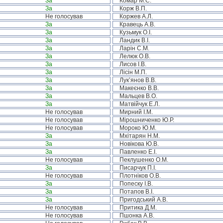
За
Комар М.С.
За
Корж В.П.
Не голосував
Коржев А.Л.
За
Кравець А.В.
За
Кузьмук О.І.
За
Ландик В.І.
За
Ларін С.М.
За
Лелюк О.В.
За
Лисов І.В.
За
Лісін М.П.
За
Лук’янов В.В.
За
Макеєнко В.В.
За
Мальцев В.О.
За
Матвійчук Е.Л.
Не голосував
Мирний І.М.
Не голосував
Мірошниченко Ю.Р.
Не голосував
Мороко Ю.М.
За
Мхітарян Н.М.
За
Новікова Ю.В.
За
Павленко Е.І.
Не голосував
Пеклушенко О.М.
За
Писарчук П.І.
Не голосував
Плотніков О.В.
За
Попеску І.В.
За
Потапов В.І.
За
Пригодський А.В.
Не голосував
Притика Д.М.
Не голосував
Пшонка А.В.