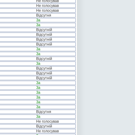
Не голосував
Не голосував
Не голосував
Відсутня
За
За
Відсутній
Відсутній
Відсутній
Відсутній
За
За
Відсутній
За
Відсутній
Відсутній
Відсутній
За
За
За
За
За
За
Відсутня
За
Не голосував
Відсутній
Не голосував