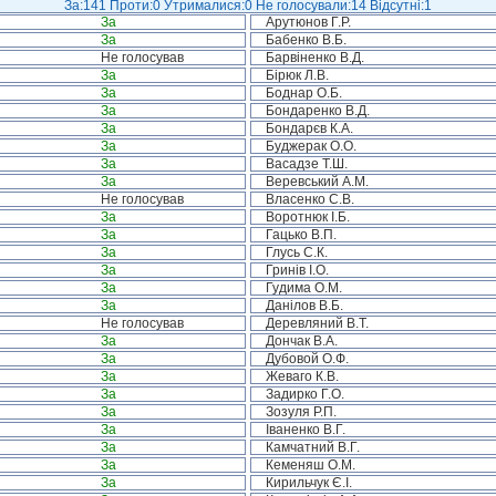
За:141 Проти:0 Утрималися:0 Не голосували:14 Відсутні:1
За
Арутюнов Г.Р.
За
Бабенко В.Б.
Не голосував
Барвіненко В.Д.
За
Бірюк Л.В.
За
Боднар О.Б.
За
Бондаренко В.Д.
За
Бондарєв К.А.
За
Буджерак О.О.
За
Васадзе Т.Ш.
За
Веревський А.М.
Не голосував
Власенко С.В.
За
Воротнюк І.Б.
За
Гацько В.П.
За
Глусь С.К.
За
Гринів І.О.
За
Гудима О.М.
За
Данілов В.Б.
Не голосував
Деревляний В.Т.
За
Дончак В.А.
За
Дубовой О.Ф.
За
Жеваго К.В.
За
Задирко Г.О.
За
Зозуля Р.П.
За
Іваненко В.Г.
За
Камчатний В.Г.
За
Кеменяш О.М.
За
Кирильчук Є.І.