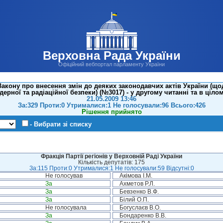
Верховна Рада України
Офіційний вебпортал парламенту України
акону про внесення змін до деяких законодавчих актів України (щ
дерної та радіаційної безпеки) (№3017) - у другому читанні та в ціло
21.05.2009 13:46
За:329 Проти:0 Утрималися:1 Не голосували:96 Всього:426
Рішення прийнято
- Вибрати зі списку
Фракція Партії регіонів у Верховній Раді України
Кількість депутатів: 175
За:115 Проти:0 Утрималися:1 Не голосували:59 Відсутні:0
Не голосував
Акімова І.М.
За
Ахметов Р.Л.
За
Бевзенко В.Ф.
За
Білий О.П.
Не голосувала
Богуслаєв В.О.
За
Бондаренко В.В.