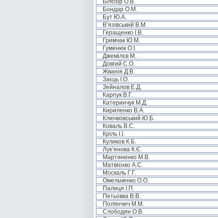
Білозір О.В.
Бондар О.М.
Бут Ю.А.
В’язівський В.М.
Геращенко І.В.
Гримчак Ю.М.
Гуменюк О.І.
Джемілєв М. .
Довгий С.О.
Жванія Д.В.
Заєць І.О.
Зейналов Е.Д.
Карпук В.Г.
Катеринчук М.Д.
Кириленко В.А.
Ключковський Ю.Б.
Коваль В.С.
Кріль І.І.
Куликов К.Б.
Лук’янова К.Є.
Мартиненко М.В.
Матвієнко А.С.
Москаль Г.Г.
Омельченко О.О.
Палиця І.П.
Петьовка В.В.
Полянчич М.М.
Слободян О.В.