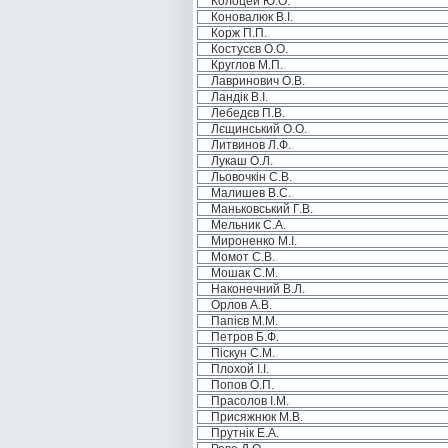
Колоцей Ю.О.
Коновалюк В.І.
Корж П.П.
Костусєв О.О.
Круглов М.П.
Лавринович О.В.
Ландік В.І.
Лебедєв П.В.
Лєщинський О.О.
Литвинов Л.Ф.
Лукаш О.Л.
Льовочкін С.В.
Малишев В.С.
Маньковський Г.В.
Мельник С.А.
Мироненко М.І.
Момот С.В.
Мошак С.М.
Наконечний В.Л.
Орлов А.В.
Папієв М.М.
Петров Б.Ф.
Піскун С.М.
Плохой І.І.
Попов О.П.
Прасолов І.М.
Присяжнюк М.В.
Прутнік Е.А.