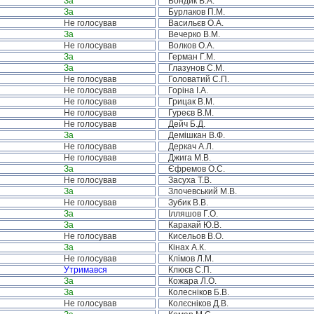
За
Бондик В.А.
За
Бурлаков П.М.
Не голосував
Васильєв О.А.
За
Вечерко В.М.
Не голосував
Волков О.А.
За
Герман Г.М.
За
Глазунов С.М.
Не голосував
Головатий С.П.
Не голосував
Горіна І.А.
Не голосував
Грицак В.М.
Не голосував
Гуреєв В.М.
Не голосував
Дейч Б.Д.
За
Демішкан В.Ф.
Не голосував
Деркач А.Л.
Не голосував
Джига М.В.
За
Єфремов О.С.
Не голосував
Засуха Т.В.
За
Злочевський М.В.
Не голосував
Зубик В.В.
За
Ілляшов Г.О.
За
Каракай Ю.В.
Не голосував
Кисельов В.О.
За
Кінах А.К.
Не голосував
Клімов Л.М.
Утримався
Клюєв С.П.
За
Кожара Л.О.
За
Колесніков Б.В.
Не голосував
Колєсніков Д.В.