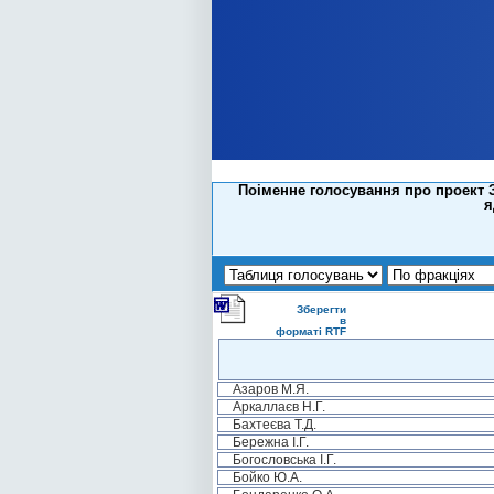
Поіменне голосування про проект З
я
Зберегти
в
форматі RTF
Азаров М.Я.
Аркаллаєв Н.Г.
Бахтеєва Т.Д.
Бережна І.Г.
Богословська І.Г.
Бойко Ю.А.