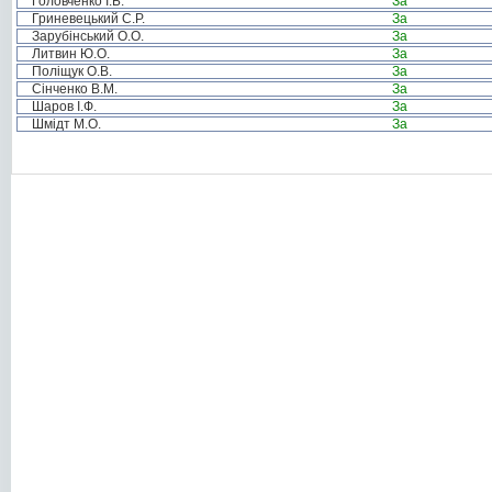
Головченко І.Б.
За
Гриневецький С.Р.
За
Зарубінський О.О.
За
Литвин Ю.О.
За
Поліщук О.В.
За
Сінченко В.М.
За
Шаров І.Ф.
За
Шмідт М.О.
За