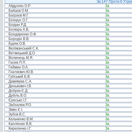
За:147 Проти:0 Утрим
Абдуллін О.Р.
За
Бабаєв О.М.
За
Баграєв М.Г.
За
Білорус О.Г.
За
Богдан Р.Д.
За
Болюра А.В.
За
Бондаренко О.Ф.
За
Бородін В.В.
За
Буряк О.В.
За
Веліжанський С.К.
За
Ветвицький Д.О.
За
Волинець М.Я.
За
Гасюк П.П.
За
Гейман О.А.
За
Гнаткевич Ю.В.
За
Губський Б.В.
За
Давимука С.А.
За
Денькович І.В.
За
Добряк Є.Д.
За
Дубіль В.О.
За
Єресько І.Г.
За
Забзалюк Р.О.
За
Зімін Є.І.
За
Зубов В.С.
За
Кальченко В.М.
За
Каплієнко В.В.
За
Кириленко І.Г.
За