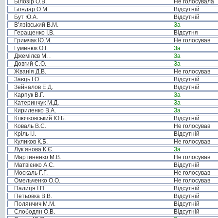
Білозір О.В.
Не голосувала
Бондар О.М.
Відсутній
Бут Ю.А.
Відсутній
В’язівський В.М.
За
Геращенко І.В.
Відсутня
Гримчак Ю.М.
Не голосував
Гуменюк О.І.
За
Джемілєв М. .
За
Довгий С.О.
За
Жванія Д.В.
Не голосував
Заєць І.О.
Відсутній
Зейналов Е.Д.
Відсутній
Карпук В.Г.
За
Катеринчук М.Д.
За
Кириленко В.А.
За
Ключковський Ю.Б.
Відсутній
Коваль В.С.
Не голосував
Кріль І.І.
Відсутній
Куликов К.Б.
Не голосував
Лук’янова К.Є.
За
Мартиненко М.В.
Не голосував
Матвієнко А.С.
Відсутній
Москаль Г.Г.
Не голосував
Омельченко О.О.
Не голосував
Палиця І.П.
Відсутній
Петьовка В.В.
Відсутній
Полянчич М.М.
Відсутній
Слободян О.В.
Відсутній