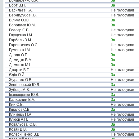
Бондаренко О.А.
За
Борт В.П.
За
Васильєв Г.А.
Не голосував
Вернидубов І.В.
Не голосував
Вілкул О.Ю.
За
Воропаєв Ю.М.
За
Гєллєр Є.Б.
Не голосував
Глущенко І.М.
Не голосував
Горбаль В.М.
За
Горошкевич О.С.
Не голосував
Гуменюк І.М.
Не голосував
Дарда О.П.
За
Демидко В.М.
За
Демянко М.І.
За
Джарти В.Г.
Не голосував
Єдін О.Й.
За
Журавко О.В.
Не голосував
Звягільський Ю.Л.
За
Зубець М.В.
Не голосував
Іванющенко Ю.В.
За
Калюжний В.А.
За
Кий С.В.
Не голосував
Ківалов С.В.
За
Климець П.А.
Не голосував
Клюєв А.П.
Не голосував
Ковальова Ю.В.
За
Козак В.В.
За
Колесніченко В.В.
Не голосував