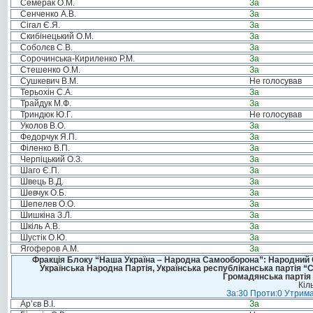
Семерак О.М.
За
Сенченко А.В.
За
Сігал Є.Я.
За
Скибінецький О.М.
За
Соболєв С.В.
За
Сорочинська-Кириленко Р.М.
За
Стешенко О.М.
За
Сушкевич В.М.
Не голосував
Терьохін С.А.
За
Трайдук М.Ф.
За
Триндюк Ю.Г.
Не голосував
Уколов В.О.
За
Федорчук Я.П.
За
Філенко В.П.
За
Черпіцький О.З.
За
Шаго Є.П.
За
Швець В.Д.
За
Шевчук О.Б.
За
Шепелев О.О.
За
Шишкіна З.Л.
За
Шкіль А.В.
За
Шустік О.Ю.
За
Ягоферов А.М.
За
Фракція Блоку “Наша Україна – Народна Самооборона”: Народний Со
Українська Народна Партія, Українська республіканська партія “
Громадянська партія 
Кіл
За:30 Проти:0 Утрима
Ар’єв В.І.
За