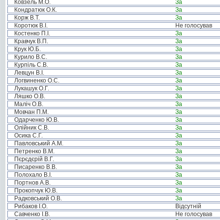
Ковзель М.О.
За
Кондратюк О.К.
За
Корж В.Т.
За
Коротюк В.І.
Не голосував
Костенко П.І.
За
Кравчук В.П.
За
Крук Ю.Б.
За
Курило В.С.
За
Курпіль С.В.
За
Левцун В.І.
За
Логвиненко О.С.
За
Лукашук О.Г.
За
Ляшко О.В.
За
Маліч О.В.
За
Мовчан П.М.
За
Одарченко Ю.В.
За
Олійник С.В.
За
Осика С.Г.
За
Павловський А.М.
За
Петренко В.М.
За
Пєрєдєрій В.Г.
За
Писаренко В.В.
За
Полохало В.І.
За
Портнов А.В.
За
Прокопчук Ю.В.
За
Радковський О.В.
За
Рибаков І.О.
Відсутній
Савченко І.В.
Не голосував