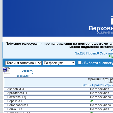
Верховн
Офіційний в
Поіменне голосування про направлення на повторне друге читан
метою подолання негативн
2
За:298 Проти:0 Утрима
Рі
- Вибрати зі списк
Зберегти
в
форматі RTF
Фракція Партії р
Кіль
За:102 Проти:0 Утрим
Азаров М.Я.
Не голосував
Аркаллаєв Н.Г.
Не голосував
Бахтеєва Т.Д.
Не голосувала
Бережна І.Г.
За
Богословська І.Г.
Не голосувала
Бойко Ю.А.
Не голосував