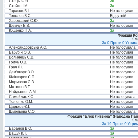
Стець Ю.Я.
За
Стойко І.М.
За
Тарасюк Б.І.
Не голосував
Тополов В.С.
Відсутній
Харовський С.Ю.
За
Шемчук В.В.
Не голосував
Ющенко П.А.
За
Фракція Ком
Кіл
За:0 Проти:0 Утрима
Александровська А.О.
Не голосувала
Бабурін О.В.
Не голосував
Волинець Є.В.
Не голосував
Голуб О.В.
Не голосував
Грач Л.І.
Не голосував
Дем’янчук В.О.
Не голосувала
Кілінкаров С.П.
Не голосував
Мармазов Є.В.
Не голосував
Матвєєв В.Г.
Не голосував
Найдьонов А.М.
Не голосував
Самойлик К.С.
Не голосувала
Ткаченко О.М.
Не голосував
Царьков Є.І.
Не голосував
Шмельова С.О.
Не голосувала
Фракція “Блок Литвина” (Народна Парті
Кіл
За:19 Проти:0 Утрим
Баранов В.О.
За
Ващук К.Т.
За