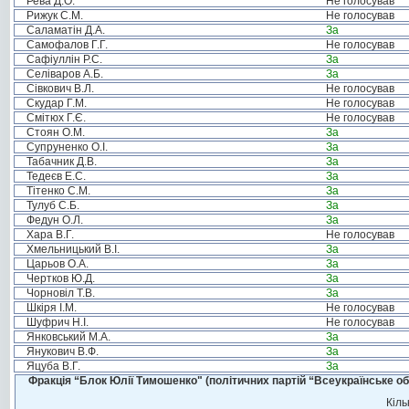
Рева Д.О.
Не голосував
Рижук С.М.
Не голосував
Саламатін Д.А.
За
Самофалов Г.Г.
Не голосував
Сафіуллін Р.С.
За
Селіваров А.Б.
За
Сівкович В.Л.
Не голосував
Скудар Г.М.
Не голосував
Смітюх Г.Є.
Не голосував
Стоян О.М.
За
Супруненко О.І.
За
Табачник Д.В.
За
Тедеєв Е.С.
За
Тітенко С.М.
За
Тулуб С.Б.
За
Федун О.Л.
За
Хара В.Г.
Не голосував
Хмельницький В.І.
За
Царьов О.А.
За
Чертков Ю.Д.
За
Чорновіл Т.В.
За
Шкіря І.М.
Не голосував
Шуфрич Н.І.
Не голосував
Янковський М.А.
За
Янукович В.Ф.
За
Яцуба В.Г.
За
Фракція “Блок Юлії Тимошенко" (політичних партій “Всеукраїнське об
Кіль