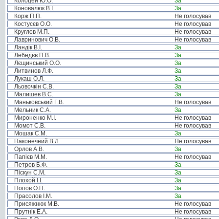
Колоцей Ю.О.
За
Коновалюк В.І.
За
Корж П.П.
Не голосував
Костусєв О.О.
Не голосував
Круглов М.П.
Не голосував
Лавринович О.В.
Не голосував
Ландік В.І.
За
Лебедєв П.В.
За
Лєщинський О.О.
За
Литвинов Л.Ф.
За
Лукаш О.Л.
За
Льовочкін С.В.
За
Малишев В.С.
За
Маньковський Г.В.
Не голосував
Мельник С.А.
За
Мироненко М.І.
Не голосував
Момот С.В.
Не голосував
Мошак С.М.
За
Наконечний В.Л.
Не голосував
Орлов А.В.
За
Папієв М.М.
Не голосував
Петров Б.Ф.
За
Піскун С.М.
За
Плохой І.І.
За
Попов О.П.
За
Прасолов І.М.
За
Присяжнюк М.В.
Не голосував
Прутнік Е.А.
Не голосував