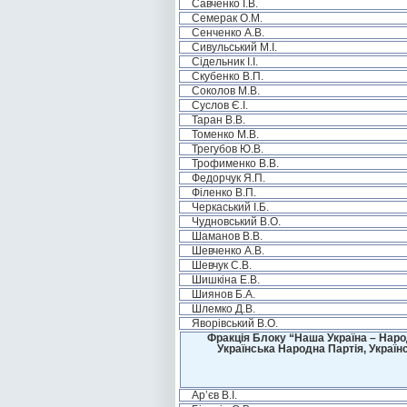
Савченко І.В.
Семерак О.М.
Сенченко А.В.
Сивульський М.І.
Сідельник І.І.
Скубенко В.П.
Соколов М.В.
Суслов Є.І.
Таран В.В.
Томенко М.В.
Трегубов Ю.В.
Трофименко В.В.
Федорчук Я.П.
Філенко В.П.
Черкаський І.Б.
Чудновський В.О.
Шаманов В.В.
Шевченко А.В.
Шевчук С.В.
Шишкіна Е.В.
Шиянов Б.А.
Шлемко Д.В.
Яворівський В.О.
Фракція Блоку “Наша Україна – Наро
Українська Народна Партія, Україн
Ар’єв В.І.