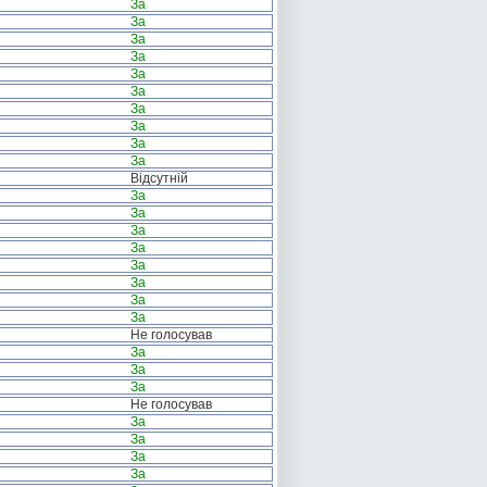
За
За
За
За
За
За
За
За
За
За
Відсутній
За
За
За
За
За
За
За
За
Не голосував
За
За
За
Не голосував
За
За
За
За