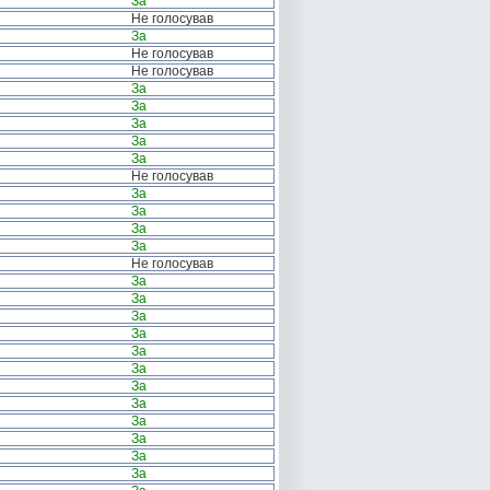
За
Не голосував
За
Не голосував
Не голосував
За
За
За
За
За
Не голосував
За
За
За
За
Не голосував
За
За
За
За
За
За
За
За
За
За
За
За