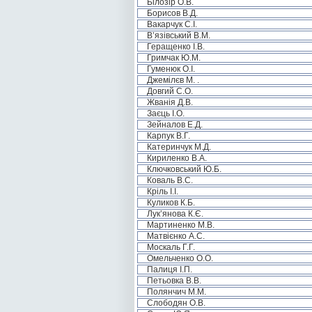
Білозір О.В.
Борисов В.Д.
Вакарчук С.І.
В’язівський В.М.
Геращенко І.В.
Гримчак Ю.М.
Гуменюк О.І.
Джемілєв М. .
Довгий С.О.
Жванія Д.В.
Заєць І.О.
Зейналов Е.Д.
Карпук В.Г.
Катеринчук М.Д.
Кириленко В.А.
Ключковський Ю.Б.
Коваль В.С.
Кріль І.І.
Куликов К.Б.
Лук’янова К.Є.
Мартиненко М.В.
Матвієнко А.С.
Москаль Г.Г.
Омельченко О.О.
Палиця І.П.
Петьовка В.В.
Полянчич М.М.
Слободян О.В.