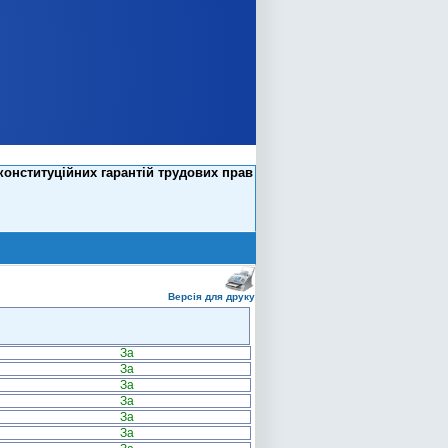
конституційних гарантій трудових прав
Версія для друку
За
За
За
За
За
За