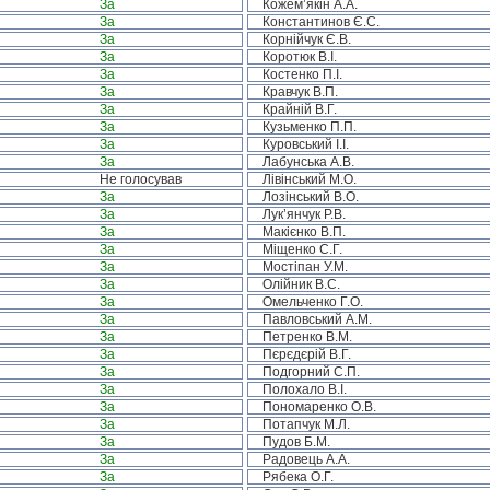
За
Кожем’якін А.А.
За
Константинов Є.С.
За
Корнійчук Є.В.
За
Коротюк В.І.
За
Костенко П.І.
За
Кравчук В.П.
За
Крайній В.Г.
За
Кузьменко П.П.
За
Куровський І.І.
За
Лабунська А.В.
Не голосував
Лівінський М.О.
За
Лозінський В.О.
За
Лук’янчук Р.В.
За
Макієнко В.П.
За
Міщенко С.Г.
За
Мостіпан У.М.
За
Олійник В.С.
За
Омельченко Г.О.
За
Павловський А.М.
За
Петренко В.М.
За
Пєрєдєрій В.Г.
За
Подгорний С.П.
За
Полохало В.І.
За
Пономаренко О.В.
За
Потапчук М.Л.
За
Пудов Б.М.
За
Радовець А.А.
За
Рябека О.Г.