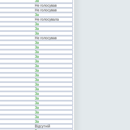
За
Не голосував
Не голосував
За
Не голосувала
За
За
За
Не голосував
За
За
За
За
За
За
За
За
За
За
За
За
За
За
За
За
За
За
Відсутній