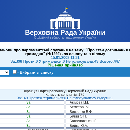
Верховна Рада України
Офіційний вебпортал парламенту України
анови про парламентські слухання на тему: "Про стан дотримання 
громадян" (№1292) - за основу та в цілому
15.01.2008 11:31
За:398 Проти:0 Утрималися:0 Не голосували:49 Всього:447
Рішення прийнято
- Вибрати зі списку
Фракція Партії регіонів у Верховній Раді України
Кількість депутатів: 175
За:149 Проти:0 Утрималися:0 Не голосували:25 Відсутні:1
За
Акімова І.М.
За
Ахметов Р.Л.
За
Бевзенко В.Ф.
За
Білий О.П.
За
Богословська І.Г.
За
Бойко Ю.А.