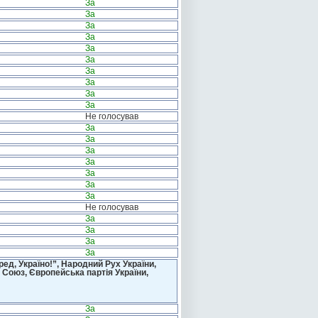
За
За
За
За
За
За
За
За
За
За
Не голосував
За
За
За
За
За
За
За
Не голосував
За
За
За
За
д, Україно!”, Народний Рух України,
 Союз, Європейська партія України,
За