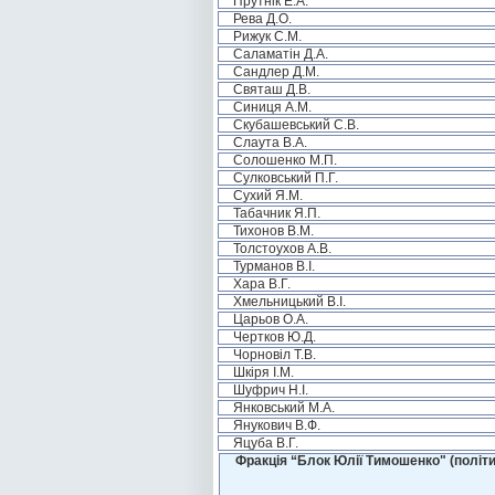
Прутнік Е.А.
Рева Д.О.
Рижук С.М.
Саламатін Д.А.
Сандлер Д.М.
Святаш Д.В.
Синиця А.М.
Скубашевський С.В.
Слаута В.А.
Солошенко М.П.
Сулковський П.Г.
Сухий Я.М.
Табачник Я.П.
Тихонов В.М.
Толстоухов А.В.
Турманов В.І.
Хара В.Г.
Хмельницький В.І.
Царьов О.А.
Чертков Ю.Д.
Чорновіл Т.В.
Шкіря І.М.
Шуфрич Н.І.
Янковський М.А.
Янукович В.Ф.
Яцуба В.Г.
Фракція “Блок Юлії Тимошенко" (політи