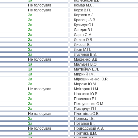
За
Колєсніков Д.В.
Не голосував
Комар М.С.
Не голосував
Корж В.П.
За
Коржев А.Л.
За
Кравець А.В.
За
Кузьмук О.І.
За
Ландик В.І.
За
Ларін С.М.
За
Лелюк О.В.
За
Лисов І.В.
За
Лісін М.П.
За
Лук’янов В.В.
Не голосував
Макеєнко В.В.
За
Мальцев В.О.
За
Матвійчук Е.Л.
За
Мирний І.М.
За
Мірошниченко Ю.Р.
За
Мороко Ю.М.
Не голосував
Мхітарян Н.М.
За
Новікова Ю.В.
За
Павленко Е.І.
За
Пеклушенко О.М.
За
Писарчук П.І.
Не голосував
Плотніков О.В.
За
Попеску І.В.
За
Потапов В.І.
Не голосував
Пригодський А.В.
За
Притика Д.М.