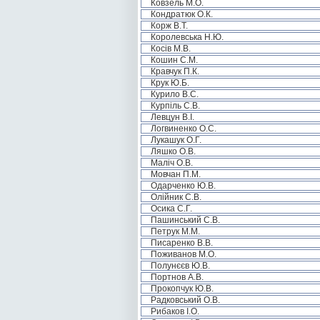
Ковзель М.О.
Кондратюк О.К.
Корж В.Т.
Королевська Н.Ю.
Косів М.В.
Кошин С.М.
Кравчук П.К.
Крук Ю.Б.
Курило В.С.
Курпіль С.В.
Левцун В.І.
Логвиненко О.С.
Лукашук О.Г.
Ляшко О.В.
Маліч О.В.
Мовчан П.М.
Одарченко Ю.В.
Олійник С.В.
Осика С.Г.
Пашинський С.В.
Петрук М.М.
Писаренко В.В.
Поживанов М.О.
Полунєєв Ю.В.
Портнов А.В.
Прокопчук Ю.В.
Радковський О.В.
Рибаков І.О.