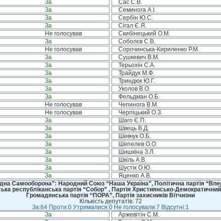
За
Сас С.В.
За
Семинога А.І.
За
Сербін Ю.С.
За
Сігал Є.Я.
Не голосував
Скибінецький О.М.
За
Соболєв С.В.
Не голосував
Сорочинська-Кириленко Р.М.
За
Сушкевич В.М.
За
Терьохін С.А.
За
Трайдук М.Ф.
За
Триндюк Ю.Г.
За
Уколов В.О.
За
Фельдман О.Б.
Не голосував
Чепинога В.М.
Не голосував
Черпіцький О.З.
За
Шаго Є.П.
За
Швець В.Д.
За
Шевчук О.Б.
За
Шепелев О.О.
За
Шишкіна З.Л.
За
Шкіль А.В.
За
Шустік О.Ю.
За
Яценко А.В.
дна Самооборона”: Народний Союз “Наша Україна”, Політична партія “Впере
ська республіканська партія “Собор” , Партія Християнсько-Демократичний
Громадянська партія “ПОРА”, Партія захисників Вітчизни
Кількість депутатів: 72
За:64 Проти:0 Утрималися:0 Не голосували:7 Відсутні:1
За
Аржевітін С.М.