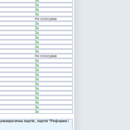
За
За
За
За
Не голосував
За
За
За
За
За
За
За
Не голосував
За
За
За
За
За
За
За
За
За
За
За
За
емократична партія , партія “Реформи і