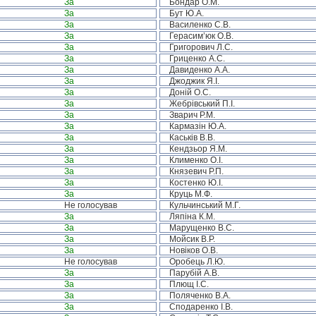
За
Бондар О.М.
За
Бут Ю.А.
За
Василенко С.В.
За
Герасим’юк О.В.
За
Григорович Л.С.
За
Гриценко А.С.
За
Давиденко А.А.
За
Джоджик Я.І.
За
Доній О.С.
За
Жебрівський П.І.
За
Зварич Р.М.
За
Кармазін Ю.А.
За
Каськів В.В.
За
Кендзьор Я.М.
За
Клименко О.І.
За
Князевич Р.П.
За
Костенко Ю.І.
За
Круць М.Ф.
Не голосував
Кульчинський М.Г.
За
Ляпіна К.М.
За
Марущенко В.С.
За
Мойсик В.Р.
За
Новіков О.В.
Не голосував
Оробець Л.Ю.
За
Парубій А.В.
За
Плющ І.С.
За
Поляченко В.А.
За
Сподаренко І.В.