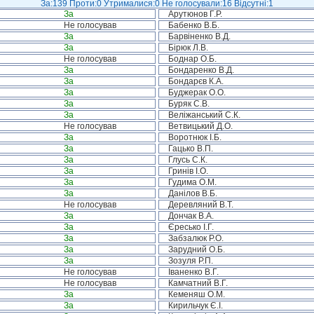
За:139 Проти:0 Утрималися:0 Не голосували:16 Відсутні:1
За
Арутюнов Г.Р.
Не голосував
Бабенко В.Б.
За
Барвіненко В.Д.
За
Бірюк Л.В.
Не голосував
Боднар О.Б.
За
Бондаренко В.Д.
За
Бондарєв К.А.
За
Буджерак О.О.
За
Буряк С.В.
За
Веліжанський С.К.
Не голосував
Ветвицький Д.О.
За
Воротнюк І.Б.
За
Гацько В.П.
За
Глусь С.К.
За
Гринів І.О.
За
Гудима О.М.
За
Данілов В.Б.
Не голосував
Деревляний В.Т.
За
Дончак В.А.
За
Єресько І.Г.
За
Забзалюк Р.О.
За
Зарудний О.Б.
За
Зозуля Р.П.
Не голосував
Іваненко В.Г.
Не голосував
Камчатний В.Г.
За
Кеменяш О.М.
За
Кирильчук Є.І.