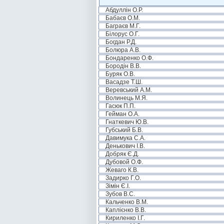
Абдуллін О.Р.
Бабаєв О.М.
Баграєв М.Г.
Білорус О.Г.
Богдан Р.Д.
Болюра А.В.
Бондаренко О.Ф.
Бородін В.В.
Буряк О.В.
Васадзе Т.Ш.
Веревський А.М.
Волинець М.Я.
Гасюк П.П.
Гейман О.А.
Гнаткевич Ю.В.
Губський Б.В.
Давимука С.А.
Денькович І.В.
Добряк Є.Д.
Дубовой О.Ф.
Жеваго К.В.
Задирко Г.О.
Зімін Є.І.
Зубов В.С.
Кальченко В.М.
Каплієнко В.В.
Кириленко І.Г.