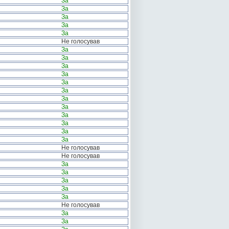
За
За
За
За
За
Не голосував
За
За
За
За
За
За
За
За
За
За
За
За
Не голосував
Не голосував
За
За
За
За
За
Не голосував
За
За