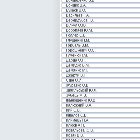
Бондаренко В.В.
Бондик В.А.
Букаєв В.О.
Васильєв Г.А.
Вернидубов І.В.
Вілкул О.Ю.
Воропаєв Ю.М.
Гєллєр Є.Б.
Глущенко І.М.
Горбаль В.М.
Горошкевич О.С.
Гуменюк І.М.
Дарда О.П.
Демидко В.М.
Демянко М.І.
Джарти В.Г.
Єдін О.Й.
Журавко О.В.
Звягільський Ю.Л.
Зубець М.В.
Іванющенко Ю.В.
Калюжний В.А.
Кий С.В.
Ківалов С.В.
Климець П.А.
Клюєв А.П.
Ковальова Ю.В.
Козак В.В.