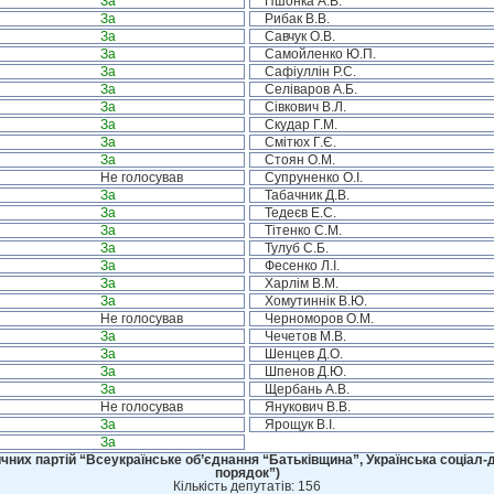
За
Пшонка А.В.
За
Рибак В.В.
За
Савчук О.В.
За
Самойленко Ю.П.
За
Сафіуллін Р.С.
За
Селіваров А.Б.
За
Сівкович В.Л.
За
Скудар Г.М.
За
Смітюх Г.Є.
За
Стоян О.М.
Не голосував
Супруненко О.І.
За
Табачник Д.В.
За
Тедеєв Е.С.
За
Тітенко С.М.
За
Тулуб С.Б.
За
Фесенко Л.І.
За
Харлім В.М.
За
Хомутиннік В.Ю.
Не голосував
Черноморов О.М.
За
Чечетов М.В.
За
Шенцев Д.О.
За
Шпенов Д.Ю.
За
Щербань А.В.
Не голосував
Янукович В.В.
За
Ярощук В.І.
За
чних партій “Всеукраїнське об’єднання “Батьківщина”, Українська соціал-д
порядок”)
Кількість депутатів: 156