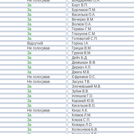
Не голосував
Бондаренко О.А.
За
Борт В.П.
За
Бурлаков П.М.
За
Васильєв О.А.
За
Вечерко В.М.
За
Волков О.А.
За
Герман Г.М.
За
Глазунов С.М.
За
Головатий С.П.
Відсутній
Горіна І.А.
Не голосував
Грицак В.М.
За
Гуреєв В.М.
За
Дейч Б.Д.
За
Демішкан В.Ф.
За
Деркач А.Л.
За
Джига М.В.
Не голосував
Єфремов О.С.
Не голосував
Засуха Т.В.
За
Злочевський М.В.
За
Зубик В.В.
За
Ілляшов Г.О.
За
Каракай Ю.В.
За
Кисельов В.О.
Не голосував
Кінах А.К.
За
Клімов Л.М.
За
Клюєв С.П.
За
Кожара Л.О.
За
Колесніков Б.В.