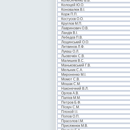
Колесніченко В.В.
Колоцей Ю.О.
Коновалюк В.І.
Корж П.П.
Костусєв О.О.
Круглов М.П.
Лавринович О.В.
Ландік В.І.
Лебедєв П.В.
Лєщинський О.О.
Литвинов Л.Ф.
Лукаш О.Л.
Льовочкін С.В.
Малишев В.С.
Маньковський Г.В.
Мельник С.А.
Мироненко М.І.
Момот С.В.
Мошак С.М.
Наконечний В.Л.
Орлов А.В.
Папієв М.М.
Петров Б.Ф.
Піскун С.М.
Плохой І.І.
Попов О.П.
Прасолов І.М.
Присяжнюк М.В.