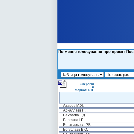
Поіменне голосування про проект Пост
Зберегти
в
форматі RTF
Азаров М.Я.
Аркаллаєв Н.Г.
Бахтеєва Т.Д.
Бережна І.Г.
Богатирьова Р.В.
Богуслаєв В.О.