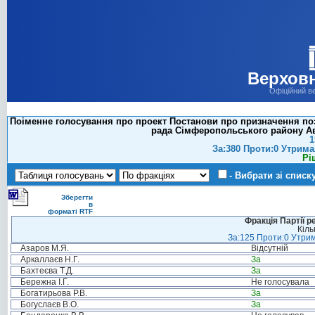
Верховн
Офіційний в
Поіменне голосування про проект Постанови про призначення по
рада Сімферопольського району Авт
1
За:380 Проти:0 Утрима
Рі
- Вибрати зі списк
Зберегти
в
форматі RTF
Фракція Партії р
Кіль
За:125 Проти:0 Утрим
Азаров М.Я.
Відсутній
Аркаллаєв Н.Г.
За
Бахтеєва Т.Д.
За
Бережна І.Г.
Не голосувала
Богатирьова Р.В.
За
Богуслаєв В.О.
За