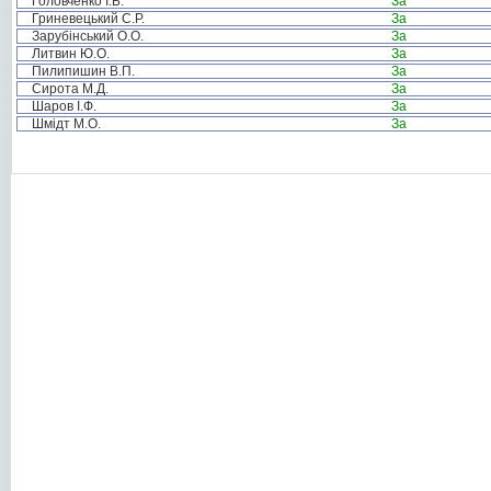
Головченко І.Б.
За
Гриневецький С.Р.
За
Зарубінський О.О.
За
Литвин Ю.О.
За
Пилипишин В.П.
За
Сирота М.Д.
За
Шаров І.Ф.
За
Шмідт М.О.
За