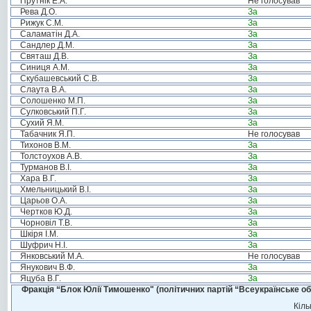
Прутнік Е.А.
Не голосував
Рева Д.О.
За
Рижук С.М.
За
Саламатін Д.А.
За
Сандлер Д.М.
За
Святаш Д.В.
За
Синиця А.М.
За
Скубашевський С.В.
За
Слаута В.А.
За
Солошенко М.П.
За
Сулковський П.Г.
За
Сухий Я.М.
За
Табачник Я.П.
Не голосував
Тихонов В.М.
За
Толстоухов А.В.
За
Турманов В.І.
За
Хара В.Г.
За
Хмельницький В.І.
За
Царьов О.А.
За
Чертков Ю.Д.
За
Чорновіл Т.В.
За
Шкіря І.М.
За
Шуфрич Н.І.
За
Янковський М.А.
Не голосував
Янукович В.Ф.
За
Яцуба В.Г.
За
Фракція “Блок Юлії Тимошенко" (політичних партій “Всеукраїнське об
Кіль