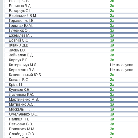
Білозір О.В.
За
Борисов В.Д.
За
Вакарчук С.І.
За
В’язівський В.М.
За
Геращенко І.В.
За
Гримчак Ю.М.
За
Гуменюк О.І.
За
Джемілєв М. .
За
Довгий С.О.
За
Жванія Д.В.
За
Заєць І.О.
За
Зейналов Е.Д.
За
Карпук В.Г.
За
Катеринчук М.Д.
Не голосував
Кириленко В.А.
Не голосував
Ключковський Ю.Б.
За
Коваль В.С.
За
Кріль І.І.
За
Куликов К.Б.
За
Лук’янова К.Є.
За
Мартиненко М.В.
За
Матвієнко А.С.
За
Москаль Г.Г.
За
Омельченко О.О.
За
Палиця І.П.
За
Петьовка В.В.
За
Полянчич М.М.
За
Слободян О.В.
За