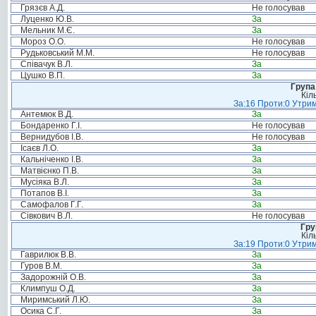
Грязєв А.Д.
Не голосував
Луценко Ю.В.
За
Мельник М.Є.
За
Мороз О.О.
Не голосував
Рудьковський М.М.
Не голосував
Співачук В.Л.
За
Цушко В.П.
За
Група
Кіл
За:16 Проти:0 Утрим
Антемюк В.Д.
За
Бондаренко Г.І.
Не голосував
Вернидубов І.В.
Не голосував
Ісаєв Л.О.
За
Кальніченко І.В.
За
Матвієнко П.В.
За
Мусіяка В.Л.
За
Потапов В.І.
За
Самофалов Г.Г.
За
Сівкович В.Л.
Не голосував
Гру
Кіл
За:19 Проти:0 Утрим
Гаврилюк В.В.
За
Гуров В.М.
За
Задорожній О.В.
За
Климпуш О.Д.
За
Миримський Л.Ю.
За
Осика С.Г.
За