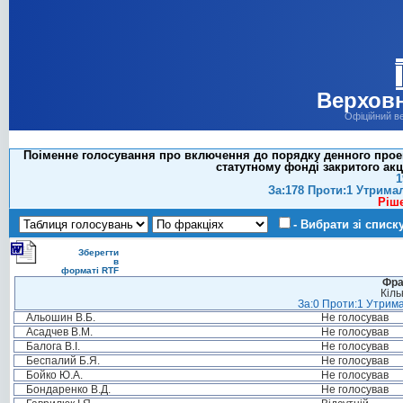
Верховн
Офіційний в
Поіменне голосування про включення до порядку денного проект
статутному фонді закритого ак
1
За:178 Проти:1 Утрима
Ріш
- Вибрати зі списк
Зберегти
в
форматі RTF
Фра
Кіль
За:0 Проти:1 Утрима
Альошин В.Б.
Не голосував
Асадчев В.М.
Не голосував
Балога В.І.
Не голосував
Беспалий Б.Я.
Не голосував
Бойко Ю.А.
Не голосував
Бондаренко В.Д.
Не голосував