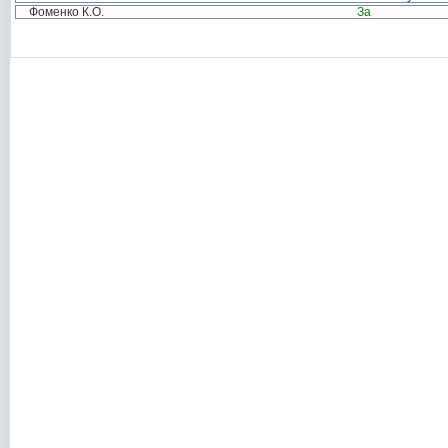
Фоменко К.О.
За