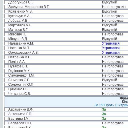
Дорогунцов С.І.
Відсутній
Заклунна-Мироненко В.Г.
Не голосувала
Кравченко М.В.
Відсутній
Кухарчук М.А.
Не голосував
Лобода М.В.
Не голосував
Мартинюк А.І.
Відсутній
Матвєєв В.Г.
Відсутній
Мигович І.І.
Не голосував
Мішура В.Д.
Відсутній
Наливайко А.М.
Утримався
Носенко М.П.
Утримався
Оржаховський А.В.
Утримався
Петренко В.С.
Не голосував
Полііт А.А.
Не голосував
Пузаков В.Т.
Не голосував
Родіонов М.К.
Не голосував
Симоненко П.М.
Не голосував
Сінченко С.Г.
Відсутній
Соломатін Ю.П.
Не голосував
Цибенко П.С.
Не голосував
Чичканов С.В.
Не голосував
Фрак
Кіл
За:39 Проти:0 Утрим
Авраменко В.Ф.
За
Антоньєва Г.П.
За
Бастрига І.М.
За
Беспалов О.П.
Не голосував
Бронніков В.К.
За