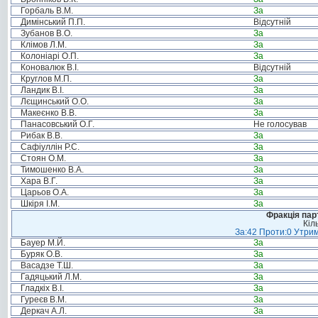
Горбаль В.М.
За
Димінський П.П.
Відсутній
Зубанов В.О.
За
Клімов Л.М.
За
Колоніарі О.П.
За
Коновалюк В.І.
Відсутній
Круглов М.П.
За
Ландик В.І.
За
Лєщинський О.О.
За
Макеєнко В.В.
За
Панасовський О.Г.
Не голосував
Рибак В.В.
За
Сафіуллін Р.С.
За
Стоян О.М.
За
Тимошенко В.А.
За
Хара В.Г.
За
Царьов О.А.
За
Шкіря І.М.
За
Фракція пар
Кіл
За:42 Проти:0 Утрим
Бауер М.Й.
За
Буряк О.В.
За
Васадзе Т.Ш.
За
Гадяцький Л.М.
За
Гладкіх В.І.
За
Гуреєв В.М.
За
Деркач А.Л.
За