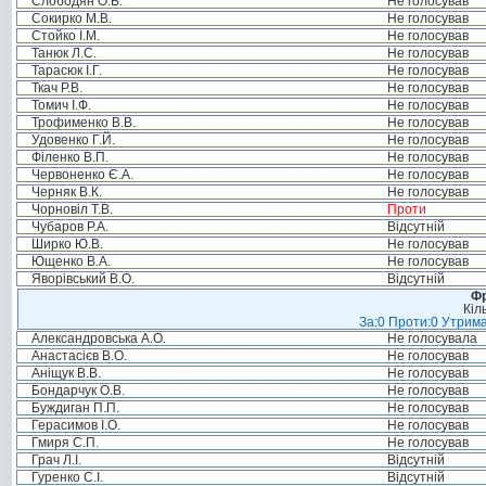
Слободян О.В.
Не голосував
Сокирко М.В.
Не голосував
Стойко І.М.
Не голосував
Танюк Л.С.
Не голосував
Тарасюк І.Г.
Не голосував
Ткач Р.В.
Не голосував
Томич І.Ф.
Не голосував
Трофименко В.В.
Не голосував
Удовенко Г.Й.
Не голосував
Філенко В.П.
Не голосував
Червоненко Є.А.
Не голосував
Черняк В.К.
Не голосував
Чорновіл Т.В.
Проти
Чубаров Р.А.
Відсутній
Ширко Ю.В.
Не голосував
Ющенко В.А.
Не голосував
Яворівський В.О.
Відсутній
Фр
Кіл
За:0 Проти:0 Утрима
Александровська А.О.
Не голосувала
Анастасієв В.О.
Не голосував
Аніщук В.В.
Не голосував
Бондарчук О.В.
Не голосував
Буждиган П.П.
Не голосував
Герасимов І.О.
Не голосував
Гмиря С.П.
Не голосував
Грач Л.І.
Відсутній
Гуренко С.І.
Відсутній