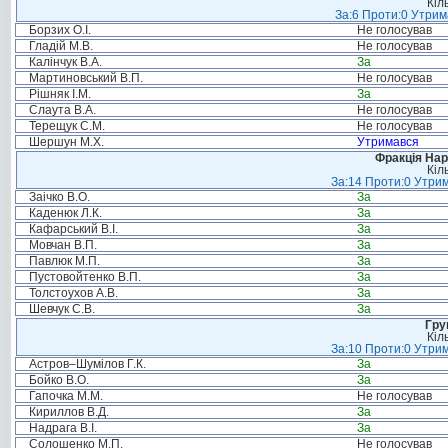
Кіл
За:6 Проти:0 Утрим
Борзих О.І.
Не голосував
Гладій М.В.
Не голосував
Калінчук В.А.
За
Мартиновський В.П.
Не голосував
Рішняк І.М.
За
Слаута В.А.
Не голосував
Терещук С.М.
Не голосував
Шершун М.Х.
Утримався
Фракція Нар
Кіл
За:14 Проти:0 Утрим
Заічко В.О.
За
Каденюк Л.К.
За
Кафарський В.І.
За
Мовчан В.П.
За
Павлюк М.П.
За
Пустовойтенко В.П.
За
Толстоухов А.В.
За
Шевчук С.В.
За
Гру
Кіл
За:10 Проти:0 Утрим
Астров–Шумілов Г.К.
За
Бойко В.О.
За
Гапочка М.М.
Не голосував
Кириллов В.Д.
За
Надрага В.І.
За
Солошенко М.П.
Не голосував