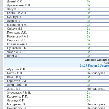
Довгий С.О.
За
Драчевський В.В.
За
Засуха Т.В.
За
Клименко А.В.
За
Кузьмук О.І.
За
Литвин В.В.
За
Мхітарян Н.М.
За
Оніщук М.В.
За
Полякова Л.Є.
За
Раханський А.В.
За
Сергієнко Л.Г.
За
Сташевський С.Т.
За
Сушкевич В.М.
За
Чикал А.В.
За
Шпиг Ф.І.
За
Фракція Соціал-д
Кіл
За:17 Проти:0 Утрима
Абдуллін О.Р.
За
Блохін О.В.
Не голосував
Воюш В.Д.
За
Горбатов В.М.
За
Дубицький В.В.
За
Заєць В.В.
Не голосував
Злочевський М.В.
За
Кузьменко П.П.
За
Лукашук О.Г.
За
Мазуренко В.І.
Не голосував
Нечипорук В.П.
Не голосував