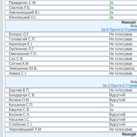
Правденко С.М.
За
Сватков Л.Б.
За
Хмельницький В.І.
За
Юхновський О.І.
За
Фракція
Кіл
За:0 Проти:0 Утрима
Білорус О.Г.
Не голосував
Головатий С.П.
Не голосував
Кирильчук Є.І.
Не голосував
Лук'яненко Л.Г.
Не голосував
Омельченко Г.О.
Не голосував
Сас С.В.
Не голосував
Ситник К.М.
Не голосував
Тимошенко Ю.В.
Не голосувала
Хмара С.І.
Не голосував
Кіл
За:3 Проти:0 Утрим
Бартків В.П.
Не голосував
Бондарчук С.В.
Відсутній
Волков О.М.
Відсутній
Касьянов С.П.
За
Ківалов С.В.
За
Косінов С.А.
Відсутній
Насалик І.С.
Відсутній
Слабенко С.І.
Відсутній
Черновецький Л.М.
Не голосував
Фракція 