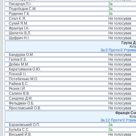
Писарчук П.І.
За
Подобєдов С.М.
За
Руденко Г.Б.
За
Сігал Є.Я.
Не голосував
Сухий Я.М.
Не голосував
Франчук І.А.
Не голосував
Шепетін В.Л.
Не голосував
Шуфрич Н.І.
Не голосував
Група Д
Кіл
За:0 Проти:0 Утрима
Бандурка О.М.
Не голосував
Галієв Е.Е.
Не голосував
Добкін М.М.
Не голосував
Каратуманов О.Ю.
Не голосував
Плохой І.І.
Не голосував
Потебенько М.О.
Не голосував
Райков Б.С.
Не голосував
Резнік І.Й.
Не голосував
Салигін В.В.
Не голосував
Сандлер Д.М.
Не голосував
Фельдман О.Б.
Не голосував
Ярославський О.В.
Не голосував
Фракція Соц
Кіл
За:12 Проти:0 Утрим
Баранівський О.П.
За
Бульба С.С.
За
Вінський Й.В.
Не голосував