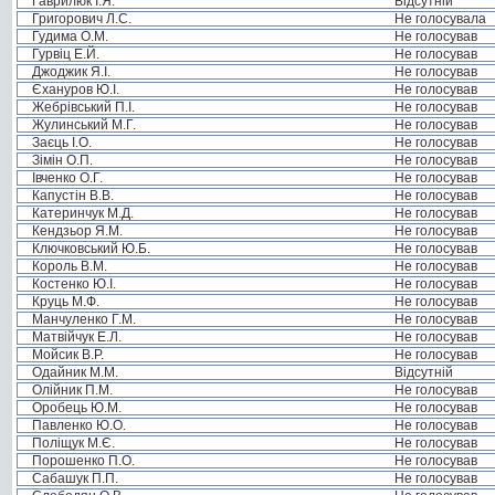
Гаврилюк І.Я.
Відсутній
Григорович Л.С.
Не голосувала
Гудима О.М.
Не голосував
Гурвіц Е.Й.
Не голосував
Джоджик Я.І.
Не голосував
Єхануров Ю.І.
Не голосував
Жебрівський П.І.
Не голосував
Жулинський М.Г.
Не голосував
Заєць І.О.
Не голосував
Зімін О.П.
Не голосував
Івченко О.Г.
Не голосував
Капустін В.В.
Не голосував
Катеринчук М.Д.
Не голосував
Кендзьор Я.М.
Не голосував
Ключковський Ю.Б.
Не голосував
Король В.М.
Не голосував
Костенко Ю.І.
Не голосував
Круць М.Ф.
Не голосував
Манчуленко Г.М.
Не голосував
Матвійчук Е.Л.
Не голосував
Мойсик В.Р.
Не голосував
Одайник М.М.
Відсутній
Олійник П.М.
Не голосував
Оробець Ю.М.
Не голосував
Павленко Ю.О.
Не голосував
Поліщук М.Є.
Не голосував
Порошенко П.О.
Не голосував
Сабашук П.П.
Не голосував