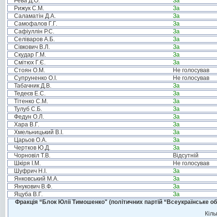
Рева Д.О.
За
Рижук С.М.
За
Саламатін Д.А.
За
Самофалов Г.Г.
За
Сафіуллін Р.С.
За
Селіваров А.Б.
За
Сівкович В.Л.
За
Скудар Г.М.
За
Смітюх Г.Є.
За
Стоян О.М.
Не голосував
Супруненко О.І.
Не голосував
Табачник Д.В.
За
Тедеєв Е.С.
За
Тітенко С.М.
За
Тулуб С.Б.
За
Федун О.Л.
За
Хара В.Г.
За
Хмельницький В.І.
За
Царьов О.А.
За
Чертков Ю.Д.
За
Чорновіл Т.В.
Відсутній
Шкіря І.М.
Не голосував
Шуфрич Н.І.
За
Янковський М.А.
За
Янукович В.Ф.
За
Яцуба В.Г.
За
Фракція “Блок Юлії Тимошенко" (політичних партій “Всеукраїнське об
Кіль