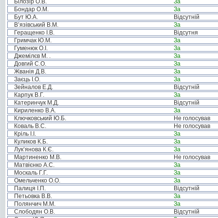
Білозір О.В.
За
Бондар О.М.
За
Бут Ю.А.
Відсутній
В’язівський В.М.
За
Геращенко І.В.
Відсутня
Гримчак Ю.М.
За
Гуменюк О.І.
За
Джемілєв М. .
За
Довгий С.О.
За
Жванія Д.В.
За
Заєць І.О.
За
Зейналов Е.Д.
Відсутній
Карпук В.Г.
За
Катеринчук М.Д.
Відсутній
Кириленко В.А.
За
Ключковський Ю.Б.
Не голосував
Коваль В.С.
Не голосував
Кріль І.І.
За
Куликов К.Б.
За
Лук’янова К.Є.
За
Мартиненко М.В.
Не голосував
Матвієнко А.С.
За
Москаль Г.Г.
За
Омельченко О.О.
За
Палиця І.П.
Відсутній
Петьовка В.В.
За
Полянчич М.М.
За
Слободян О.В.
Відсутній