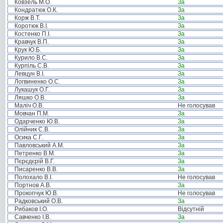
Ковзель М.О.
За
Кондратюк О.К.
За
Корж В.Т.
За
Коротюк В.І.
За
Костенко П.І.
За
Кравчук В.П.
За
Крук Ю.Б.
За
Курило В.С.
За
Курпіль С.В.
За
Левцун В.І.
За
Логвиненко О.С.
За
Лукашук О.Г.
За
Ляшко О.В.
За
Маліч О.В.
Не голосував
Мовчан П.М.
За
Одарченко Ю.В.
За
Олійник С.В.
За
Осика С.Г.
За
Павловський А.М.
За
Петренко В.М.
За
Пєрєдєрій В.Г.
За
Писаренко В.В.
За
Полохало В.І.
Не голосував
Портнов А.В.
За
Прокопчук Ю.В.
Не голосував
Радковський О.В.
За
Рибаков І.О.
Відсутній
Савченко І.В.
За