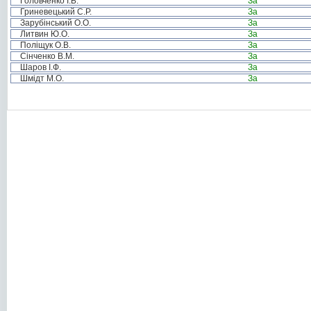
Головченко І.Б.
За
Гриневецький С.Р.
За
Зарубінський О.О.
За
Литвин Ю.О.
За
Поліщук О.В.
За
Сінченко В.М.
За
Шаров І.Ф.
За
Шмідт М.О.
За