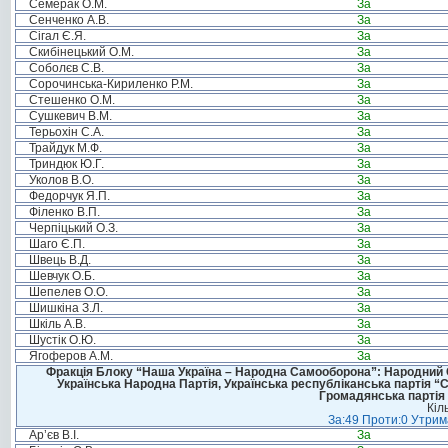
Семерак О.М.
За
Сенченко А.В.
За
Сігал Є.Я.
За
Скибінецький О.М.
За
Соболєв С.В.
За
Сорочинська-Кириленко Р.М.
За
Стешенко О.М.
За
Сушкевич В.М.
За
Терьохін С.А.
За
Трайдук М.Ф.
За
Триндюк Ю.Г.
За
Уколов В.О.
За
Федорчук Я.П.
За
Філенко В.П.
За
Черпіцький О.З.
За
Шаго Є.П.
За
Швець В.Д.
За
Шевчук О.Б.
За
Шепелев О.О.
За
Шишкіна З.Л.
За
Шкіль А.В.
За
Шустік О.Ю.
За
Ягоферов А.М.
За
Фракція Блоку “Наша Україна – Народна Самооборона”: Народний Со
Українська Народна Партія, Українська республіканська партія “
Громадянська партія 
Кіл
За:49 Проти:0 Утрима
Ар’єв В.І.
За