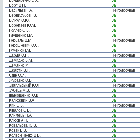
Бондаренко О.А.
За
Борт В.П.
За
Васильєв Г.А.
Не голосував
Вернидубов І.В.
За
Вілкул О.Ю.
За
Воропаєв Ю.М.
За
Гєллєр Є.Б.
За
Глущенко І.М.
За
Горбаль В.М.
Не голосував
Горошкевич О.С.
За
Гуменюк І.М.
За
Дарда О.П.
Не голосував
Демидко В.М.
За
Демянко М.І.
За
Джарти В.Г.
Не голосував
Єдін О.Й.
За
Журавко О.В.
За
Звягільський Ю.Л.
Не голосував
Зубець М.В.
За
Іванющенко Ю.В.
За
Калюжний В.А.
За
Кий С.В.
Не голосував
Ківалов С.В.
За
Климець П.А.
За
Клюєв А.П.
За
Ковальова Ю.В.
За
Козак В.В.
За
Колесніченко В.В.
За