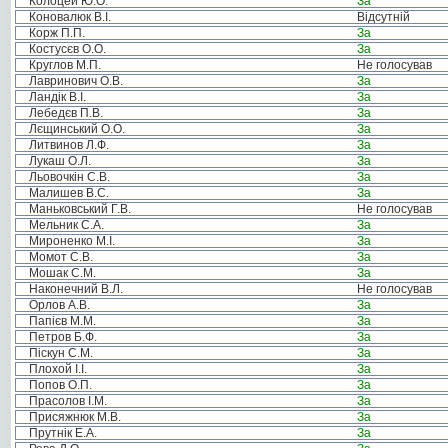
Колоцей Ю.О.
За
Коновалюк В.І.
Відсутній
Корж П.П.
За
Костусєв О.О.
За
Круглов М.П.
Не голосував
Лавринович О.В.
За
Ландік В.І.
За
Лебедєв П.В.
За
Лєщинський О.О.
За
Литвинов Л.Ф.
За
Лукаш О.Л.
За
Льовочкін С.В.
За
Малишев В.С.
За
Маньковський Г.В.
Не голосував
Мельник С.А.
За
Мироненко М.І.
За
Момот С.В.
За
Мошак С.М.
За
Наконечний В.Л.
Не голосував
Орлов А.В.
За
Папієв М.М.
За
Петров Б.Ф.
За
Піскун С.М.
За
Плохой І.І.
За
Попов О.П.
За
Прасолов І.М.
За
Присяжнюк М.В.
За
Прутнік Е.А.
За