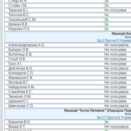
Стець Ю.Я.
За
Стойко І.М.
За
Тарасюк Б.І.
Не голосував
Тополов В.С.
За
Харовський С.Ю.
За
Шемчук В.В.
За
Ющенко П.А.
За
Фракція Ком
Кіл
За:0 Проти:0 Утрима
Александровська А.О.
Не голосувала
Бабурін О.В.
Не голосував
Волинець Є.В.
Не голосував
Голуб О.В.
Не голосував
Грач Л.І.
Не голосував
Дем’янчук В.О.
Не голосувала
Кілінкаров С.П.
Не голосував
Мармазов Є.В.
Не голосував
Матвєєв В.Г.
Не голосував
Найдьонов А.М.
Не голосував
Самойлик К.С.
Не голосувала
Ткаченко О.М.
Не голосував
Царьков Є.І.
Не голосував
Шмельова С.О.
Не голосувала
Фракція “Блок Литвина” (Народна Парті
Кіл
За:17 Проти:0 Утрим
Баранов В.О.
За
Ващук К.Т.
Не голосувала