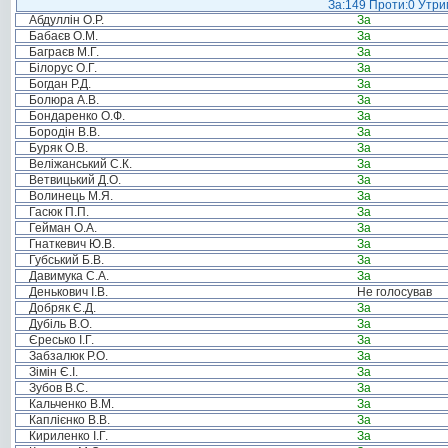
За:149 Проти:0 Утрим
Абдуллін О.Р.
За
Бабаєв О.М.
За
Баграєв М.Г.
За
Білорус О.Г.
За
Богдан Р.Д.
За
Болюра А.В.
За
Бондаренко О.Ф.
За
Бородін В.В.
За
Буряк О.В.
За
Веліжанський С.К.
За
Ветвицький Д.О.
За
Волинець М.Я.
За
Гасюк П.П.
За
Гейман О.А.
За
Гнаткевич Ю.В.
За
Губський Б.В.
За
Давимука С.А.
За
Денькович І.В.
Не голосував
Добряк Є.Д.
За
Дубіль В.О.
За
Єресько І.Г.
За
Забзалюк Р.О.
За
Зімін Є.І.
За
Зубов В.С.
За
Кальченко В.М.
За
Каплієнко В.В.
За
Кириленко І.Г.
За