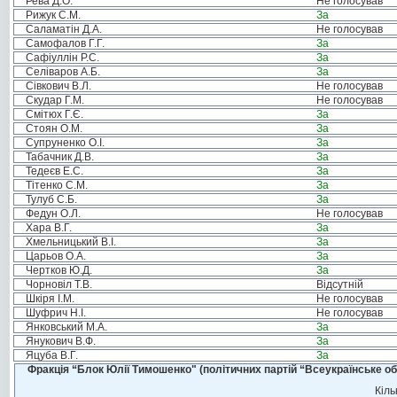
Рева Д.О.
Не голосував
Рижук С.М.
За
Саламатін Д.А.
Не голосував
Самофалов Г.Г.
За
Сафіуллін Р.С.
За
Селіваров А.Б.
За
Сівкович В.Л.
Не голосував
Скудар Г.М.
Не голосував
Смітюх Г.Є.
За
Стоян О.М.
За
Супруненко О.І.
За
Табачник Д.В.
За
Тедеєв Е.С.
За
Тітенко С.М.
За
Тулуб С.Б.
За
Федун О.Л.
Не голосував
Хара В.Г.
За
Хмельницький В.І.
За
Царьов О.А.
За
Чертков Ю.Д.
За
Чорновіл Т.В.
Відсутній
Шкіря І.М.
Не голосував
Шуфрич Н.І.
Не голосував
Янковський М.А.
За
Янукович В.Ф.
За
Яцуба В.Г.
За
Фракція “Блок Юлії Тимошенко" (політичних партій “Всеукраїнське об
Кіль