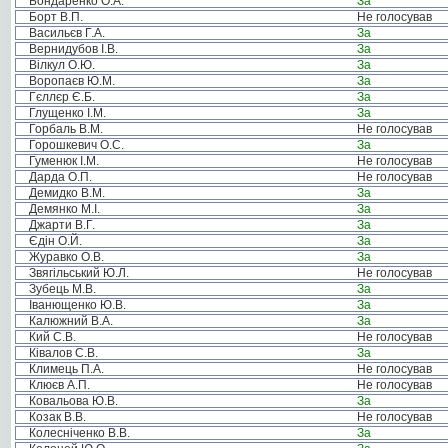
Бондаренко О.А.
За
Борт В.П.
Не голосував
Васильєв Г.А.
За
Вернидубов І.В.
За
Вілкул О.Ю.
За
Воропаєв Ю.М.
За
Гєллєр Є.Б.
За
Глущенко І.М.
За
Горбаль В.М.
Не голосував
Горошкевич О.С.
За
Гуменюк І.М.
Не голосував
Дарда О.П.
Не голосував
Демидко В.М.
За
Демянко М.І.
За
Джарти В.Г.
За
Єдін О.Й.
За
Журавко О.В.
За
Звягільський Ю.Л.
Не голосував
Зубець М.В.
За
Іванющенко Ю.В.
За
Калюжний В.А.
За
Кий С.В.
Не голосував
Ківалов С.В.
За
Климець П.А.
Не голосував
Клюєв А.П.
Не голосував
Ковальова Ю.В.
За
Козак В.В.
Не голосував
Колесніченко В.В.
За