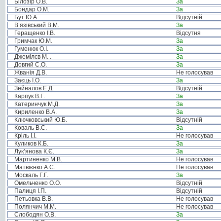
Білозір О.В.
За
Бондар О.М.
За
Бут Ю.А.
Відсутній
В’язівський В.М.
За
Геращенко І.В.
Відсутня
Гримчак Ю.М.
За
Гуменюк О.І.
За
Джемілєв М. .
За
Довгий С.О.
За
Жванія Д.В.
Не голосував
Заєць І.О.
За
Зейналов Е.Д.
Відсутній
Карпук В.Г.
За
Катеринчук М.Д.
За
Кириленко В.А.
За
Ключковський Ю.Б.
Відсутній
Коваль В.С.
За
Кріль І.І.
Не голосував
Куликов К.Б.
За
Лук’янова К.Є.
За
Мартиненко М.В.
Не голосував
Матвієнко А.С.
Не голосував
Москаль Г.Г.
За
Омельченко О.О.
Відсутній
Палиця І.П.
Відсутній
Петьовка В.В.
Не голосував
Полянчич М.М.
Не голосував
Слободян О.В.
За