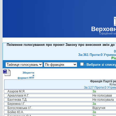
Верховн
Офіційний в
Поіменне голосування про проект Закону про внесення змін до К
0
За:361 Проти:0 Утрима
Рі
- Вибрати зі списк
Зберегти
в
форматі RTF
Фракція Партії р
Кіль
За:127 Проти:0 Утрим
Азаров М.Я.
За
Аркаллаєв Н.Г.
Не голосував
Бахтеєва Т.Д.
Не голосувала
Бережна І.Г.
За
Богословська І.Г.
Відсутня
Бойко Ю.А.
За