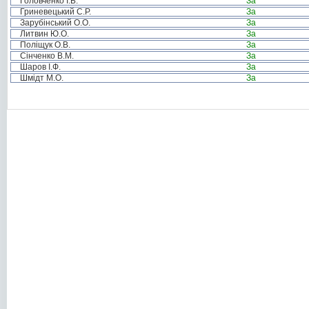
Головченко І.Б.
За
Гриневецький С.Р.
За
Зарубінський О.О.
За
Литвин Ю.О.
За
Поліщук О.В.
За
Сінченко В.М.
За
Шаров І.Ф.
За
Шмідт М.О.
За