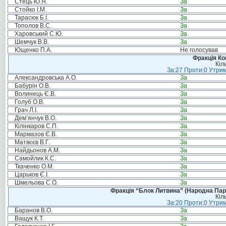
Стець Ю.Я.
За
Стойко І.М.
За
Тарасюк Б.І.
За
Тополов В.С.
За
Харовський С.Ю.
За
Шемчук В.В.
За
Ющенко П.А.
Не голосував
Фракція Ком
Кіл
За:27 Проти:0 Утрим
Александровська А.О.
За
Бабурін О.В.
За
Волинець Є.В.
За
Голуб О.В.
За
Грач Л.І.
За
Дем’янчук В.О.
За
Кілінкаров С.П.
За
Мармазов Є.В.
За
Матвєєв В.Г.
За
Найдьонов А.М.
За
Самойлик К.С.
За
Ткаченко О.М.
За
Царьков Є.І.
За
Шмельова С.О.
За
Фракція “Блок Литвина” (Народна Парті
Кіл
За:20 Проти:0 Утрим
Баранов В.О.
За
Ващук К.Т.
За