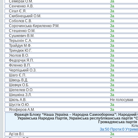
Семерак О.М.
За
Сенченко А.В.
За
Сігал Є.Я.
За
Скибінецький О.М.
За
Соболєв С.В.
За
Сорочинська-Кириленко Р.М.
За
Стешенко О.М.
За
Сушкевич В.М.
За
Терьохін С.А.
За
Трайдук М.Ф.
За
Триндюк Ю.Г.
За
Уколов В.О.
За
Федорчук Я.П.
За
Філенко В.П.
За
Черпіцький О.З.
За
Шаго Є.П.
За
Швець В.Д.
За
Шевчук О.Б.
За
Шепелев О.О.
За
Шишкіна З.Л.
За
Шкіль А.В.
Не голосував
Шустік О.Ю.
За
Ягоферов А.М.
За
Фракція Блоку “Наша Україна – Народна Самооборона”: Народний Со
Українська Народна Партія, Українська республіканська партія “
Громадянська партія 
Кіл
За:50 Проти:0 Утрима
Ар’єв В.І.
За