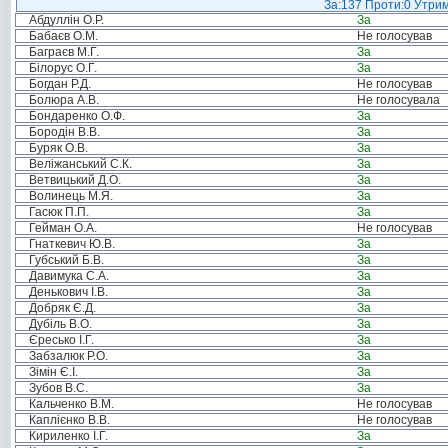
За:137 Проти:0 Утрим
Абдуллін О.Р.
За
Бабаєв О.М.
Не голосував
Баграєв М.Г.
За
Білорус О.Г.
За
Богдан Р.Д.
Не голосував
Болюра А.В.
Не голосувала
Бондаренко О.Ф.
За
Бородін В.В.
За
Буряк О.В.
За
Веліжанський С.К.
За
Ветвицький Д.О.
За
Волинець М.Я.
За
Гасюк П.П.
За
Гейман О.А.
Не голосував
Гнаткевич Ю.В.
За
Губський Б.В.
За
Давимука С.А.
За
Денькович І.В.
За
Добряк Є.Д.
За
Дубіль В.О.
За
Єресько І.Г.
За
Забзалюк Р.О.
За
Зімін Є.І.
За
Зубов В.С.
За
Кальченко В.М.
Не голосував
Каплієнко В.В.
Не голосував
Кириленко І.Г.
За