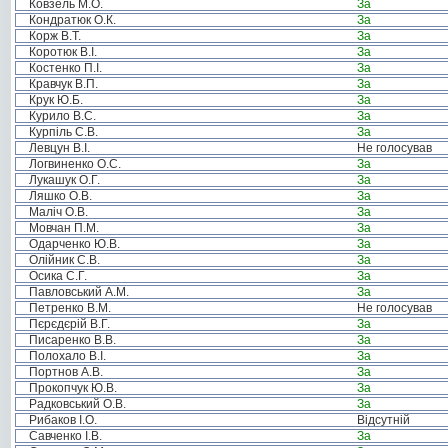
Ковзель М.О.
За
Кондратюк О.К.
За
Корж В.Т.
За
Коротюк В.І.
За
Костенко П.І.
За
Кравчук В.П.
За
Крук Ю.Б.
За
Курило В.С.
За
Курпіль С.В.
За
Левцун В.І.
Не голосував
Логвиненко О.С.
За
Лукашук О.Г.
За
Ляшко О.В.
За
Маліч О.В.
За
Мовчан П.М.
За
Одарченко Ю.В.
За
Олійник С.В.
За
Осика С.Г.
За
Павловський А.М.
За
Петренко В.М.
Не голосував
Пєрєдєрій В.Г.
За
Писаренко В.В.
За
Полохало В.І.
За
Портнов А.В.
За
Прокопчук Ю.В.
За
Радковський О.В.
За
Рибаков І.О.
Відсутній
Савченко І.В.
За