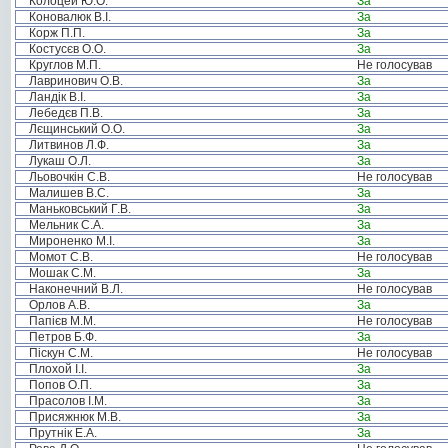
Колоцей Ю.О.
За
Коновалюк В.І.
За
Корж П.П.
За
Костусєв О.О.
За
Круглов М.П.
Не голосував
Лавринович О.В.
За
Ландік В.І.
За
Лебедєв П.В.
За
Лєщинський О.О.
За
Литвинов Л.Ф.
За
Лукаш О.Л.
За
Льовочкін С.В.
Не голосував
Малишев В.С.
За
Маньковський Г.В.
За
Мельник С.А.
За
Мироненко М.І.
За
Момот С.В.
Не голосував
Мошак С.М.
За
Наконечний В.Л.
Не голосував
Орлов А.В.
За
Папієв М.М.
Не голосував
Петров Б.Ф.
За
Піскун С.М.
Не голосував
Плохой І.І.
За
Попов О.П.
За
Прасолов І.М.
За
Присяжнюк М.В.
За
Прутнік Е.А.
За