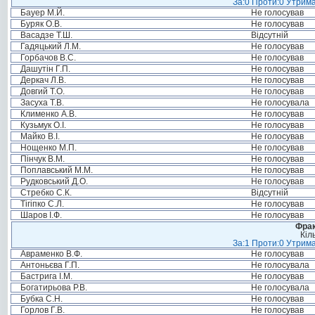
За:0 Проти:0 Утрима
Бауер М.Й.
Не голосував
Буряк О.В.
Не голосував
Васадзе Т.Ш.
Відсутній
Гадяцький Л.М.
Не голосував
Горбачов В.С.
Не голосував
Дашутін Г.П.
Не голосував
Деркач Л.В.
Не голосував
Довгий Т.О.
Не голосував
Засуха Т.В.
Не голосувала
Клименко А.В.
Не голосував
Кузьмук О.І.
Не голосував
Майко В.І.
Не голосував
Нощенко М.П.
Не голосував
Пінчук В.М.
Не голосував
Поплавський М.М.
Не голосував
Рудковський Д.О.
Не голосував
Стребко С.К.
Відсутній
Тігіпко С.Л.
Не голосував
Шаров І.Ф.
Не голосував
Фрак
Кіл
За:1 Проти:0 Утрима
Авраменко В.Ф.
Не голосував
Антоньєва Г.П.
Не голосувала
Бастрига І.М.
Не голосував
Богатирьова Р.В.
Не голосувала
Бубка С.Н.
Не голосував
Горлов Г.В.
Не голосував