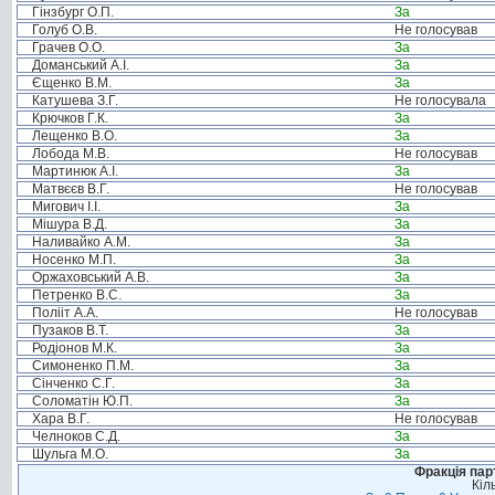
Гінзбург О.П.
За
Голуб О.В.
Не голосував
Грачев О.О.
За
Доманський А.І.
За
Єщенко В.М.
За
Катушева З.Г.
Не голосувала
Крючков Г.К.
За
Лещенко В.О.
За
Лобода М.В.
Не голосував
Мартинюк А.І.
За
Матвєєв В.Г.
Не голосував
Мигович І.І.
За
Мішура В.Д.
За
Наливайко А.М.
За
Носенко М.П.
За
Оржаховський А.В.
За
Петренко В.С.
За
Полііт А.А.
Не голосував
Пузаков В.Т.
За
Родіонов М.К.
За
Симоненко П.М.
За
Сінченко С.Г.
За
Соломатін Ю.П.
За
Хара В.Г.
Не голосував
Челноков С.Д.
За
Шульга М.О.
За
Фракція пар
Кіл