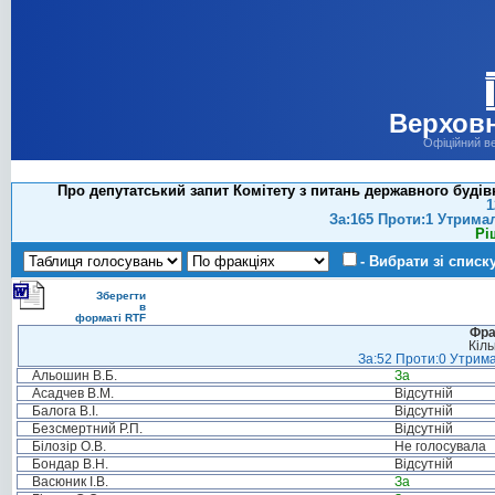
Верховн
Офіційний в
Про депутатський запит Комітету з питань державного буді
1
За:165 Проти:1 Утрима
Рі
- Вибрати зі списк
Зберегти
в
форматі RTF
Фра
Кіль
За:52 Проти:0 Утрима
Альошин В.Б.
За
Асадчев В.М.
Відсутній
Балога В.І.
Відсутній
Безсмертний Р.П.
Відсутній
Білозір О.В.
Не голосувала
Бондар В.Н.
Відсутній
Васюник І.В.
За