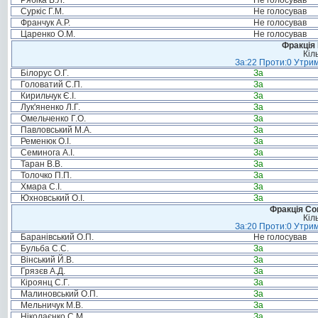
Рябіка В.Л.
Не голосував
Суркіс Г.М.
Не голосував
Франчук А.Р.
Не голосував
Царенко О.М.
Не голосував
Фракція
Кіл
За:22 Проти:0 Утрим
Білорус О.Г.
За
Головатий С.П.
За
Кирильчук Є.І.
За
Лук'яненко Л.Г.
За
Омельченко Г.О.
За
Павловський М.А.
За
Ременюк О.І.
За
Семинога А.І.
За
Таран В.В.
За
Толочко П.П.
За
Хмара С.І.
За
Юхновський О.І.
За
Фракція Соц
Кіл
За:20 Проти:0 Утрим
Баранівський О.П.
Не голосував
Бульба С.С.
За
Вінський Й.В.
За
Грязєв А.Д.
За
Кіроянц С.Г.
За
Малиновський О.П.
За
Мельничук М.В.
За
Ніколаєнко С.М.
За