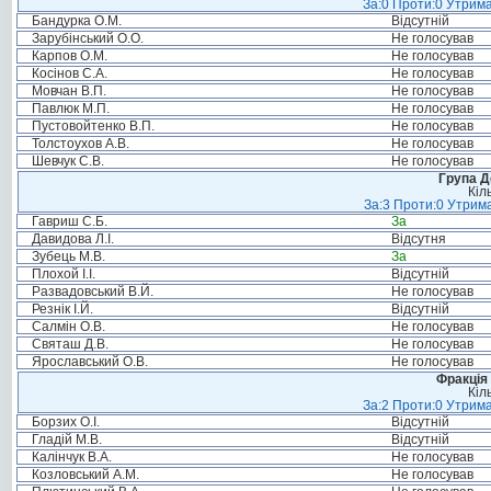
За:0 Проти:0 Утрима
Бандурка О.М.
Відсутній
Зарубінський О.О.
Не голосував
Карпов О.М.
Не голосував
Косінов С.А.
Не голосував
Мовчан В.П.
Не голосував
Павлюк М.П.
Не голосував
Пустовойтенко В.П.
Не голосував
Толстоухов А.В.
Не голосував
Шевчук С.В.
Не голосував
Група Д
Кіл
За:3 Проти:0 Утрима
Гавриш С.Б.
За
Давидова Л.І.
Відсутня
Зубець М.В.
За
Плохой І.І.
Відсутній
Развадовський В.Й.
Не голосував
Резнік І.Й.
Відсутній
Салмін О.В.
Не голосував
Святаш Д.В.
Не голосував
Ярославський О.В.
Не голосував
Фракція 
Кіл
За:2 Проти:0 Утрима
Борзих О.І.
Відсутній
Гладій М.В.
Відсутній
Калінчук В.А.
Не голосував
Козловський А.М.
Не голосував