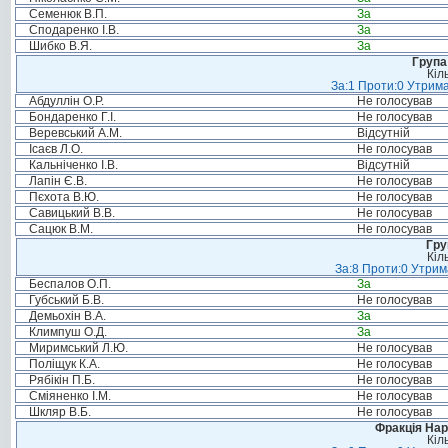
Семенюк В.П.
За
Сподаренко І.В.
За
Шибко В.Я.
За
Група
Кіл
За:1 Проти:0 Утрима
Абдуллін О.Р.
Не голосував
Бондаренко Г.І.
Не голосував
Веревський А.М.
Відсутній
Ісаєв Л.О.
Не голосував
Кальніченко І.В.
Відсутній
Лапін Є.В.
Не голосував
Пєхота В.Ю.
Не голосував
Савицький В.В.
Не голосував
Сацюк В.М.
Не голосував
Гру
Кіл
За:8 Проти:0 Утрим
Беспалов О.П.
За
Губський Б.В.
Не голосував
Демьохін В.А.
За
Климпуш О.Д.
За
Миримський Л.Ю.
Не голосував
Поліщук К.А.
Не голосував
Рябікін П.Б.
Не голосував
Сміяненко І.М.
Не голосував
Шкляр В.Б.
Не голосував
Фракція Нар
Кіл