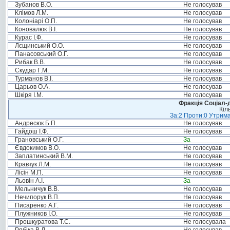
Зубанов В.О.
Не голосував
Клімов Л.М.
Не голосував
Колоніарі О.П.
Не голосував
Коновалюк В.І.
Не голосував
Курас І.Ф.
Не голосував
Лєщинський О.О.
Не голосував
Панасовський О.Г.
Не голосував
Рибак В.В.
Не голосував
Скудар Г.М.
Не голосував
Турманов В.І.
Не голосував
Царьов О.А.
Не голосував
Шкіря І.М.
Не голосував
Фракція Соціал-д
Кіл
За:2 Проти:0 Утрима
Андресюк Б.П.
Не голосував
Гайдош І.Ф.
Не голосував
Грановський О.Г.
За
Євдокимов В.О.
Не голосував
Заплатинський В.М.
Не голосував
Кравчук Л.М.
Не голосував
Лісін М.П.
Не голосував
Льовін А.І.
За
Мельничук В.В.
Не голосував
Нечипорук В.П.
Не голосував
Писаренко А.Г.
Не голосував
Плужников І.О.
Не голосував
Прошкуратова Т.С.
Не голосувала