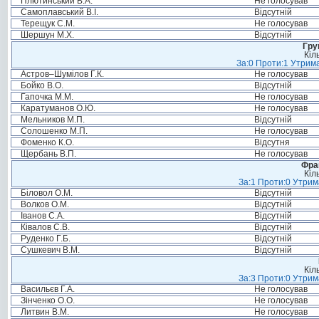
Плютинський В.А.
Не голосував
Самоплавський В.І.
Відсутній
Терещук С.М.
Не голосував
Шершун М.Х.
Відсутній
Гру
Кіл
За:0 Проти:1 Утрима
Астров–Шумілов Г.К.
Не голосував
Бойко В.О.
Відсутній
Гапочка М.М.
Не голосував
Каратуманов О.Ю.
Не голосував
Мельников М.П.
Відсутній
Солошенко М.П.
Не голосував
Фоменко К.О.
Відсутня
Щербань В.П.
Не голосував
Фра
Кіл
За:1 Проти:0 Утрим
Біловол О.М.
Відсутній
Волков О.М.
Відсутній
Іванов С.А.
Відсутній
Ківалов С.В.
Відсутній
Руденко Г.Б.
Відсутній
Сушкевич В.М.
Відсутній
Кіл
За:3 Проти:0 Утрим
Васильєв Г.А.
Не голосував
Зінченко О.О.
Не голосував
Литвин В.М.
Не голосував