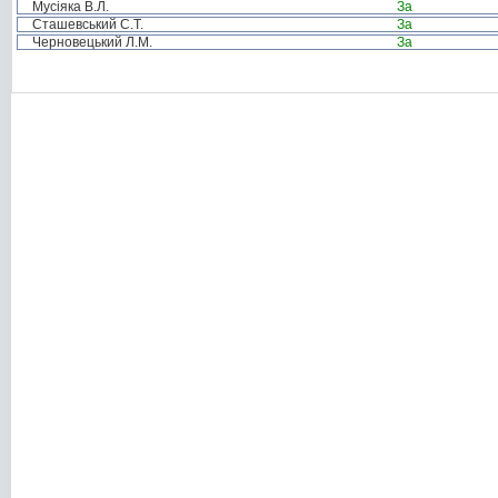
Мусіяка В.Л.
За
Сташевський С.Т.
За
Черновецький Л.М.
За