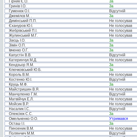
Гірник Є.О.
За
Гринів І.О.
За
Гуменюк О.І.
Відсутній
Джемілєв М. .
За
Димінський П.П.
Не голосував
Єхануров Ю.І.
Не голосував
Жебрівський П.І.
Не голосував
Жулинський М.Г.
Не голосував
Заєць І.О.
За
Зімін О.П.
За
Івченко О.Г.
За
Капустін В.В.
Відсутній
Катеринчук М.Д.
Не голосував
Кендзьор Я.М.
За
Ключковський Ю.Б.
За
Король В.М.
Не голосував
Костенко Ю.І.
Відсутній
Круць М.Ф.
За
Майстришин В.Я.
Не голосував
Манчуленко Г.М.
Відсутній
Матвійчук Е.Л.
Не голосував
Мойсик В.Р.
Не голосував
Насалик І.С.
Відсутній
Олексіюк С.С.
За
Омельченко О.О.
Утримався
Осташ І.І.
За
Пинзеник В.М.
Не голосував
Полянчич М.М.
Відсутній