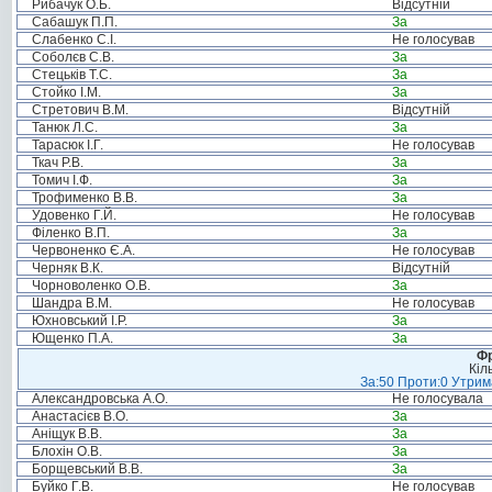
Рибачук О.Б.
Відсутній
Сабашук П.П.
За
Слабенко С.І.
Не голосував
Соболєв С.В.
За
Стецьків Т.С.
За
Стойко І.М.
За
Стретович В.М.
Відсутній
Танюк Л.С.
За
Тарасюк І.Г.
Не голосував
Ткач Р.В.
За
Томич І.Ф.
За
Трофименко В.В.
За
Удовенко Г.Й.
Не голосував
Філенко В.П.
За
Червоненко Є.А.
Не голосував
Черняк В.К.
Відсутній
Чорноволенко О.В.
За
Шандра В.М.
Не голосував
Юхновський І.Р.
За
Ющенко П.А.
За
Фр
Кіл
За:50 Проти:0 Утрима
Александровська А.О.
Не голосувала
Анастасієв В.О.
За
Аніщук В.В.
За
Блохін О.В.
За
Борщевський В.В.
За
Буйко Г.В.
Не голосував