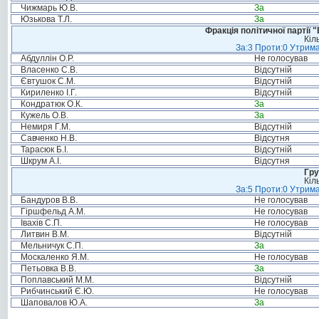
Чижмарь Ю.В.
За
Юзькова Т.Л.
За
Фракція політичної партії
Кіл
За:3 Проти:0 Утрима
Абдуллін О.Р.
Не голосував
Власенко С.В.
Відсутній
Євтушок С.М.
Відсутній
Кириленко І.Г.
Відсутній
Кондратюк О.К.
За
Кужель О.В.
За
Немиря Г.М.
Відсутній
Савченко Н.В.
Відсутня
Тарасюк Б.І.
Відсутній
Шкрум А.І.
Відсутня
Гру
Кіл
За:5 Проти:0 Утрима
Бандуров В.В.
Не голосував
Гіршфельд А.М.
Не голосував
Івахів С.П.
Не голосував
Литвин В.М.
Відсутній
Мельничук С.П.
За
Москаленко Я.М.
Не голосував
Петьовка В.В.
За
Поплавський М.М.
Відсутній
Рибчинський Є.Ю.
Не голосував
Шаповалов Ю.А.
За