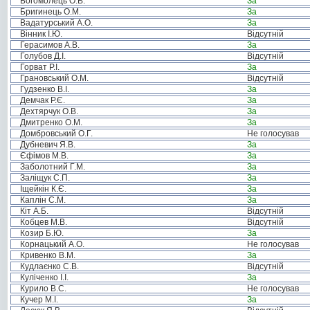
Богомолець О.В.
За
Бригинець О.М.
За
Вадатурський А.О.
За
Вінник І.Ю.
Відсутній
Герасимов А.В.
За
Голубов Д.І.
Відсутній
Горват Р.І.
За
Грановський О.М.
Відсутній
Гудзенко В.І.
За
Демчак Р.Є.
За
Дехтярчук О.В.
За
Дмитренко О.М.
За
Домбровський О.Г.
Не голосував
Дубневич Я.В.
За
Єфімов М.В.
За
Заболотний Г.М.
За
Заліщук С.П.
За
Іщейкін К.Є.
За
Каплін С.М.
За
Кіт А.Б.
Відсутній
Кобцев М.В.
Відсутній
Козир Б.Ю.
За
Корнацький А.О.
Не голосував
Кривенко В.М.
За
Кудлаєнко С.В.
Відсутній
Куліченко І.І.
За
Курило В.С.
Не голосував
Кучер М.І.
За