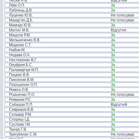
Лесюк Я.В.
Відсутній
Лівік О.П.
За
Лубінець Д.В.
За
Луценко Ю.В.
Не голосував
Макар’ян Д.Б.
Не голосував
Мамчур Ю.В.
За
Матіос М.В.
Відсутня
Мацола Р.М.
За
Мельниченко В.В.
За
Міщенко С.Г.
За
Найєм М. .
За
Недава О.А.
За
Нестеренко В.Г.
За
Онуфрик Б.С.
За
Паламарчук М.П.
За
Пацкан В.В.
За
Пинзеник В.М.
За
Порошенко О.П.
За
Ревега О.В.
За
Різаненко П.О.
Не голосував
Романюк Р.С.
За
Сабашук П.П.
Відсутній
Севрюков В.В.
За
Сольвар Р.М.
За
Спориш І.Д.
За
Суслова І.М.
За
Ткачук Г.В.
За
Тригубенко С.М.
Не голосував