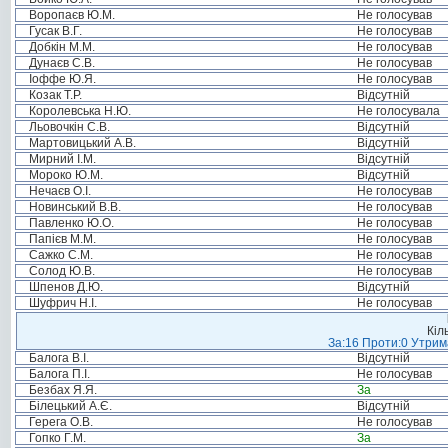
Воропаєв Ю.М.
Не голосував
Гусак В.Г.
Не голосував
Добкін М.М.
Не голосував
Дунаєв С.В.
Не голосував
Іоффе Ю.Я.
Не голосував
Козак Т.Р.
Відсутній
Королевська Н.Ю.
Не голосувала
Льовочкін С.В.
Відсутній
Мартовицький А.В.
Відсутній
Мирний І.М.
Відсутній
Мороко Ю.М.
Відсутній
Нечаєв О.І.
Не голосував
Новинський В.В.
Не голосував
Павленко Ю.О.
Не голосував
Папієв М.М.
Не голосував
Сажко С.М.
Не голосував
Солод Ю.В.
Не голосував
Шпенов Д.Ю.
Відсутній
Шуфрич Н.І.
Не голосував
Кіл
За:16 Проти:0 Утрима
Балога В.І.
Відсутній
Балога П.І.
Не голосував
Безбах Я.Я.
За
Білецький А.Є.
Відсутній
Герега О.В.
Не голосував
Гопко Г.М.
За