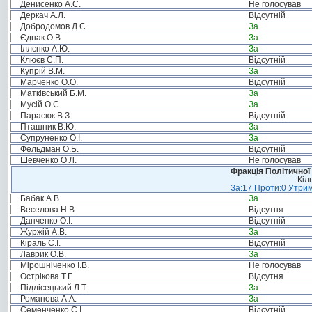
Денисенко А.С.
Не голосував
Деркач А.Л.
Відсутній
Добродомов Д.Є.
За
Єднак О.В.
За
Іллєнко А.Ю.
За
Клюєв С.П.
Відсутній
Купрій В.М.
За
Марченко О.О.
Відсутній
Матківський Б.М.
За
Мусій О.С.
За
Парасюк В.З.
Відсутній
Пташник В.Ю.
За
Супруненко О.І.
За
Фельдман О.Б.
Відсутній
Шевченко О.Л.
Не голосував
Фракція Політичної
Кіл
За:17 Проти:0 Утрим
Бабак А.В.
За
Веселова Н.В.
Відсутня
Данченко О.І.
Відсутній
Журжій А.В.
За
Кіраль С.І.
Відсутній
Лаврик О.В.
За
Мірошніченко І.В.
Не голосував
Острікова Т.Г.
Відсутня
Підлісецький Л.Т.
За
Романова А.А.
За
Семенченко С.І.
Відсутній