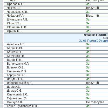
Усов К.Г.
Не голосував
Фролов М.О.
За
Чекіта Г.Л.
Відсутній
Червакова О.В.
За
Чубаров Р.А.
Відсутній
Шинькович А.В.
За
Юрик Т.З.
За
Юрчишин П.В.
За
Яриніч К.В.
За
Фракція Політи
Кіл
За:66 Проти:0 Утрима
Алексєєв І.С.
За
Бабій Ю.Ю.
За
Бойко О.П.
За
Бриченко І.В.
За
Ванат П.М.
За
Величкович М.Р.
За
Вознюк Ю.В.
За
Гаврилюк М.В.
За
Горбунов О.В.
За
Дейдей Є.С.
За
Дзензерський Д.В.
Відсутній
Дирів А.Б.
За
Драюк С.Є.
За
Єленський В.Є.
За
Єфремова І.О.
За
Іванчук А.В.
Не голосував
Кацер-Бучковська Н.В.
За