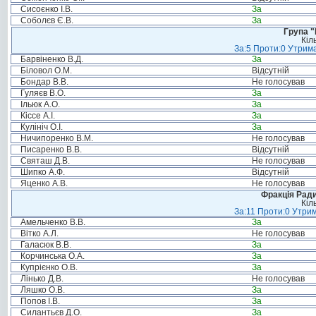
Сисоєнко І.В.
За
Соболєв Є.В.
За
Група "
Кіл
За:5 Проти:0 Утрима
Барвіненко В.Д.
За
Біловол О.М.
Відсутній
Бондар В.В.
Не голосував
Гуляєв В.О.
За
Ільюк А.О.
За
Кіссе А.І.
За
Кулініч О.І.
За
Ничипоренко В.М.
Не голосував
Писаренко В.В.
Відсутній
Святаш Д.В.
Не голосував
Шипко А.Ф.
Відсутній
Яценко А.В.
Не голосував
Фракція Ради
Кіл
За:11 Проти:0 Утрим
Амельченко В.В.
За
Вітко А.Л.
Не голосував
Галасюк В.В.
За
Корчинська О.А.
За
Купрієнко О.В.
За
Лінько Д.В.
Не голосував
Ляшко О.В.
За
Попов І.В.
За
Силантьєв Д.О.
За