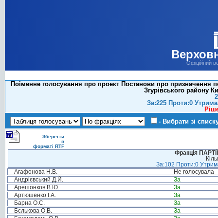
Верховн
Офіційний в
Поіменне голосування про проект Постанови про призначення по
Згурівського району Киї
2
За:225 Проти:0 Утрима
Ріш
- Вибрати зі списк
Зберегти
в
форматі RTF
Фракція ПАРТ
Кіль
За:102 Проти:0 Утрима
Агафонова Н.В.
Не голосувала
Андрієвський Д.Й.
За
Арешонков В.Ю.
За
Артюшенко І.А.
За
Барна О.С.
За
Бєлькова О.В.
За