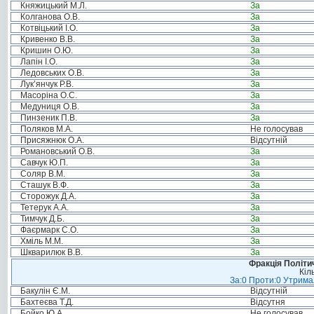
Княжицький М.Л.
За
Колганова О.В.
За
Котвіцький І.О.
За
Кривенко В.В.
За
Кришин О.Ю.
За
Лапін І.О.
За
Ледовських О.В.
За
Лук’янчук Р.В.
За
Масоріна О.С.
За
Медуниця О.В.
За
Пинзеник П.В.
За
Поляков М.А.
Не голосував
Присяжнюк О.А.
Відсутній
Романовський О.В.
За
Савчук Ю.П.
За
Соляр В.М.
За
Сташук В.Ф.
За
Сторожук Д.А.
За
Тетерук А.А.
За
Тимчук Д.Б.
За
Фаєрмарк С.О.
За
Хміль М.М.
За
Шкварилюк В.В.
За
Фракція Політич
Кіл
За:0 Проти:0 Утримал
Бакулін Є.М.
Відсутній
Бахтеєва Т.Д.
Відсутня
Бойко Ю.А.
Не голосував