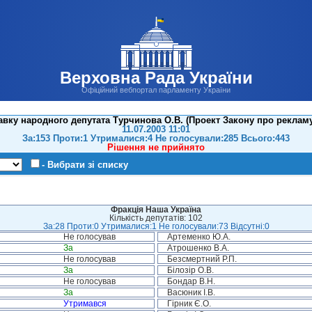
Верховна Рада України
Офіційний вебпортал парламенту України
вку народного депутата Турчинова О.В. (Проект Закону про рекламу
11.07.2003 11:01
За:153 Проти:1 Утрималися:4 Не голосували:285 Всього:443
Рішення не прийнято
- Вибрати зі списку
Фракція Наша Україна
Кількість депутатів: 102
За:28 Проти:0 Утрималися:1 Не голосували:73 Відсутні:0
Не голосував
Артеменко Ю.А.
За
Атрошенко В.А.
Не голосував
Безсмертний Р.П.
За
Білозір О.В.
Не голосував
Бондар В.Н.
За
Васюник І.В.
Утримався
Гірник Є.О.