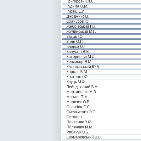
Григорович Л.С.
Гудима О.М.
Гурвіц Е.Й.
Джоджик Я.І.
Єхануров Ю.І.
Жебрівський П.І.
Жулинський М.Г.
Заєць І.О.
Зімін О.П.
Івченко О.Г.
Капустін В.В.
Катеринчук М.Д.
Кендзьор Я.М.
Ключковський Ю.Б.
Король В.М.
Костенко Ю.І.
Круць М.Ф.
Лебедівський В.А.
Мартиненко М.В.
Мовчан П.М.
Морозов О.В.
Олексіюк С.С.
Омельченко О.О.
Осташ І.І.
Пинзеник В.М.
Полянчич М.М.
Рибачук О.Б.
Скомаровський В.В.