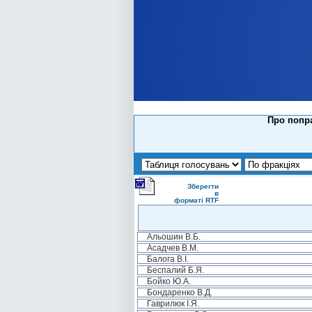
Про попра
Зберегти
в
форматі RTF
Альошин В.Б.
Асадчев В.М.
Балога В.І.
Беспалий Б.Я.
Бойко Ю.А.
Бондаренко В.Д.
Гаврилюк І.Я.