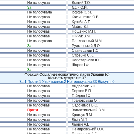
Не голосував
Довгий Т.О.
За
Єдін О.Й.
Не голосувала
Іоффе Ю.Я.
Не голосував
Косьяненко О.В.
Не голосував
Кукоба А.Т.
Не голосував
Майко В.І.
Не голосував
Нощенко М.П.
Не голосував
Пінчук В.М.
Не голосувала
Поплавський М.М.
За
Рудковський Д.О.
Не голосував
Станецький Г.С.
Не голосував
Стребко С.К.
Не голосував
Чеботарьова Ю.С.
Не голосував
Шаров І.Ф.
За
Фракція Соціал-демократичної партії України (о)
Кількість депутатів: 37
За:1 Проти:1 Утрималися:2 Не голосували:33 Відсутні:0
Не голосував
Андресюк Б.П.
Не голосував
Борзов В.П.
Не голосував
Гайдош І.Ф.
Не голосував
Грановський О.Г.
Не голосував
Євдокимов В.О.
Проти
Заплатинський В.М.
Не голосував
Кравчук Л.М.
Не голосував
Лісін М.П.
Не голосував
Льовін А.І.
Не голосував
Немировський О.А.