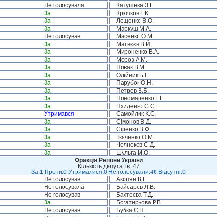
Не голосувала
Катушева З.Г.
За
Крючков Г.К.
За
Лещенко В.О.
За
Маркуш М.А.
Не голосував
Масенко О.М.
За
Матвєєв В.Й.
За
Мироненко В.А.
За
Мороз А.М.
За
Новак В.М.
За
Олійник Б.І.
За
Парубок О.Н.
За
Петров В.Б.
За
Пономаренко Г.Г.
За
Пхиденко С.С.
Утримався
Самойлик К.С.
За
Сімонов В.Д.
За
Сіренко В.Ф.
За
Ткаченко О.М.
За
Челноков С.Д.
За
Шульга М.О.
Фракція Регіони України
Кількість депутатів: 47
За:1 Проти:0 Утрималися:0 Не голосували:46 Відсутні:0
Не голосував
Акопян В.Г.
Не голосувала
Байсаров Л.В.
Не голосував
Бахтеєва Т.Д.
За
Богатирьова Р.В.
Не голосував
Бубка С.Н.