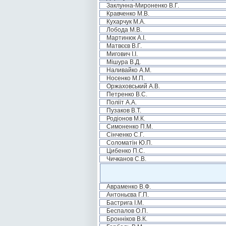
Заклунна-Мироненко В.Г.
Кравченко М.В.
Кухарчук М.А.
Лобода М.В.
Мартинюк А.І.
Матвєєв В.Г.
Мигович І.І.
Мішура В.Д.
Наливайко А.М.
Носенко М.П.
Оржаховський А.В.
Петренко В.С.
Полііт А.А.
Пузаков В.Т.
Родіонов М.К.
Симоненко П.М.
Сінченко С.Г.
Соломатін Ю.П.
Цибенко П.С.
Чичканов С.В.
Авраменко В.Ф.
Антоньєва Г.П.
Бастрига І.М.
Беспалов О.П.
Бронніков В.К.