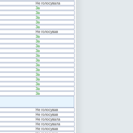
Не голосувала
За
За
За
За
За
Не голосував
За
За
За
За
За
За
За
За
За
За
За
За
За
Не голосував
Не голосував
Не голосувала
Не голосувала
Не голосував