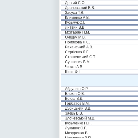
Довгий С.О.
Драчевський В.В.
Засуха Т.В.
Клименко А.В.
Кузьмук О.І.
Литвин В.В.
Мхітарян Н.М.
Оніщук М.В.
Полякова Л.Є.
Раханський А.В.
Сергієнко Л.Г.
Сташевський С.Т.
Сушкевич В.М.
Чикал А.В.
Шпиг Ф.І.
Абдуллін О.Р.
Блохін О.В.
Воюш В.Д.
Горбатов В.М.
Дубицький В.В.
Заєць В.В.
Злочевський М.В.
Кузьменко П.П.
Лукашук О.Г.
Мазуренко В.І.