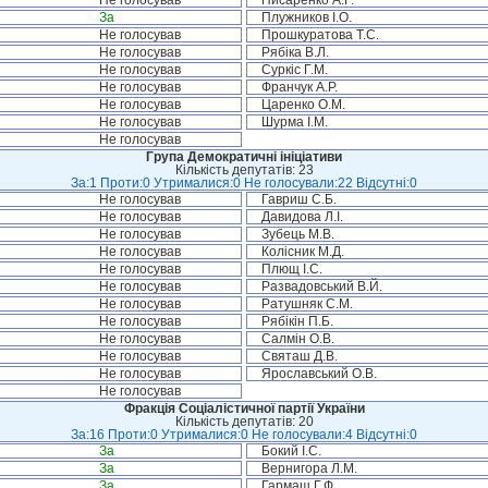
Не голосував
Писаренко А.Г.
За
Плужников І.О.
Не голосував
Прошкуратова Т.С.
Не голосував
Рябіка В.Л.
Не голосував
Суркіс Г.М.
Не голосував
Франчук А.Р.
Не голосував
Царенко О.М.
Не голосував
Шурма І.М.
Не голосував
Група Демократичні ініціативи
Кількість депутатів: 23
За:1 Проти:0 Утрималися:0 Не голосували:22 Відсутні:0
Не голосував
Гавриш С.Б.
Не голосував
Давидова Л.І.
Не голосував
Зубець М.В.
Не голосував
Колісник М.Д.
Не голосував
Плющ І.С.
Не голосував
Развадовський В.Й.
Не голосував
Ратушняк С.М.
Не голосував
Рябікін П.Б.
Не голосував
Салмін О.В.
Не голосував
Святаш Д.В.
Не голосував
Ярославський О.В.
Не голосував
Фракція Соціалістичної партії України
Кількість депутатів: 20
За:16 Проти:0 Утрималися:0 Не голосували:4 Відсутні:0
За
Бокий І.С.
За
Вернигора Л.М.
За
Гармаш Г.Ф.