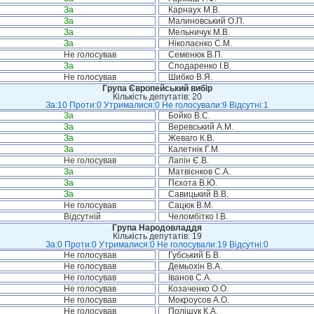
За
Карнаух М.В.
За
Малиновський О.П.
За
Мельничук М.В.
За
Ніколаєнко С.М.
Не голосував
Семенюк В.П.
За
Сподаренко І.В.
Не голосував
Шибко В.Я.
Група Європейський вибір
Кількість депутатів: 20
За:10 Проти:0 Утрималися:0 Не голосували:9 Відсутні:1
За
Бойко В.С.
За
Веревський А.М.
За
Жеваго К.В.
За
Калетнік Г.М.
Не голосував
Лапін Є.В.
За
Матвієнков С.А.
За
Пєхота В.Ю.
За
Савицький В.В.
Не голосував
Сацюк В.М.
Відсутній
Челомбітко І.В.
Група Народовладдя
Кількість депутатів: 19
За:0 Проти:0 Утрималися:0 Не голосували:19 Відсутні:0
Не голосував
Губський Б.В.
Не голосував
Демьохін В.А.
Не голосував
Іванов С.А.
Не голосував
Козаченко О.О.
Не голосував
Мокроусов А.О.
Не голосував
Поліщук К.А.