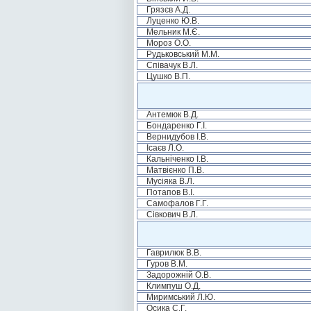
Грязєв А.Д.
Луценко Ю.В.
Мельник М.Є.
Мороз О.О.
Рудьковський М.М.
Співачук В.Л.
Цушко В.П.
Антемюк В.Д.
Бондаренко Г.І.
Вернидубов І.В.
Ісаєв Л.О.
Кальніченко І.В.
Матвієнко П.В.
Мусіяка В.Л.
Потапов В.І.
Самофалов Г.Г.
Сівкович В.Л.
Гаврилюк В.В.
Гуров В.М.
Задорожній О.В.
Климпуш О.Д.
Миримський Л.Ю.
Осика С.Г.