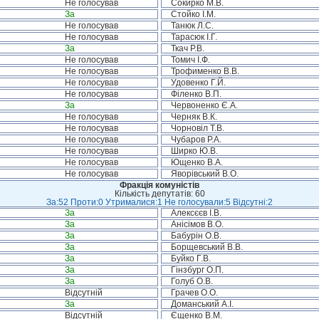
Не голосував
Сокирко М.В.
За
Стойко І.М.
Не голосував
Танюк Л.С.
Не голосував
Тарасюк І.Г.
За
Ткач Р.В.
Не голосував
Томич І.Ф.
Не голосував
Трофименко В.В.
Не голосував
Удовенко Г.Й.
Не голосував
Філенко В.П.
За
Червоненко Є.А.
Не голосував
Черняк В.К.
Не голосував
Чорновіл Т.В.
Не голосував
Чубаров Р.А.
Не голосував
Ширко Ю.В.
Не голосував
Ющенко В.А.
Не голосував
Яворівський В.О.
Фракція комуністів
Кількість депутатів: 60
За:52 Проти:0 Утрималися:1 Не голосували:5 Відсутні:2
За
Алексєєв І.В.
За
Анісімов В.О.
За
Бабурін О.В.
За
Борщевський В.В.
За
Буйко Г.В.
За
Гінзбург О.П.
За
Голуб О.В.
Відсутній
Грачев О.О.
За
Доманський А.І.
Відсутній
Єщенко В.М.