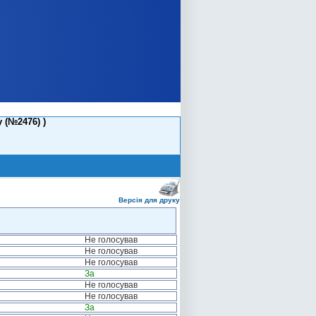
 (№2476) )
Версія для друку
Не голосував
Не голосував
Не голосував
За
Не голосував
Не голосував
За