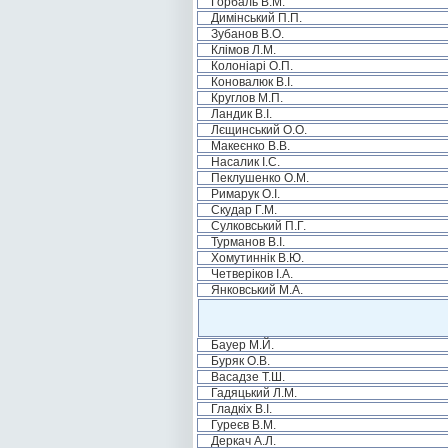
Горбаль В.М.
Димінський П.П.
Зубанов В.О.
Клімов Л.М.
Колоніарі О.П.
Коновалюк В.І.
Круглов М.П.
Ландик В.І.
Лєщинський О.О.
Макеєнко В.В.
Насалик І.С.
Пеклушенко О.М.
Римарук О.І.
Скудар Г.М.
Сулковський П.Г.
Турманов В.І.
Хомутиннік В.Ю.
Четверіков І.А.
Янковський М.А.
Бауер М.Й.
Буряк О.В.
Васадзе Т.Ш.
Гадяцький Л.М.
Гладкіх В.І.
Гуреєв В.М.
Деркач А.Л.