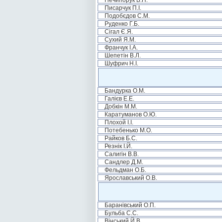
Нечипорук В.П.
Писарчук П.І.
Подобєдов С.М.
Руденко Г.Б.
Сігал Є.Я.
Сухий Я.М.
Франчук І.А.
Шепетін В.Л.
Шуфрич Н.І.
Бандурка О.М.
Галієв Е.Е.
Добкін М.М.
Каратуманов О.Ю.
Плохой І.І.
Потебенько М.О.
Райков Б.С.
Резнік І.Й.
Салигін В.В.
Сандлер Д.М.
Фельдман О.Б.
Ярославський О.В.
Баранівський О.П.
Бульба С.С.
Вінський Й.В.