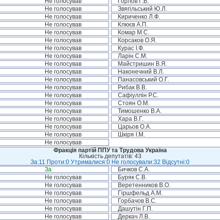
Не голосував
Горлов Г.В.
Не голосував
Звягільський Ю.Л.
Не голосував
Кириченко Л.Ф.
Не голосував
Клюєв А.П.
Не голосував
Комар М.С.
Не голосував
Корсаков О.Я.
Не голосував
Курас І.Ф.
Не голосував
Ларін С.М.
Не голосував
Майстришин В.Я.
Не голосував
Наконечний В.Л.
Не голосував
Панасовський О.Г.
Не голосував
Рибак В.В.
Не голосував
Сафіуллін Р.С.
Не голосував
Стоян О.М.
Не голосував
Тимошенко В.А.
Не голосував
Хара В.Г.
Не голосував
Царьов О.А.
Не голосував
Шкіря І.М.
Не голосував
Фракція партій ППУ та Трудова Україна
Кількість депутатів: 43
За:11 Проти:0 Утрималися:0 Не голосували:32 Відсутні:0
За
Бичков С.А.
Не голосував
Буряк С.В.
Не голосував
Веретенников В.О.
Не голосував
Гіршфельд А.М.
Не голосував
Горбачов В.С.
Не голосував
Дашутін Г.П.
Не голосував
Деркач Л.В.