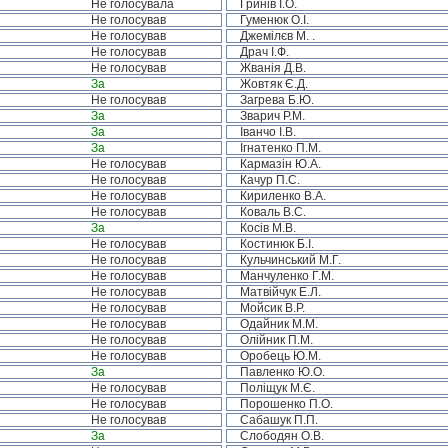
Не голосувала
Гринів І.О.
Не голосував
Гуменюк О.І.
Не голосував
Джемілєв М. .
Не голосував
Драч І.Ф.
Не голосував
Жванія Д.В.
За
Жовтяк Є.Д.
Не голосував
Загрева Б.Ю.
За
Зварич Р.М.
За
Іванчо І.В.
За
Ігнатенко П.М.
Не голосував
Кармазін Ю.А.
Не голосував
Качур П.С.
Не голосував
Кириленко В.А.
Не голосував
Коваль В.С.
За
Косів М.В.
Не голосував
Костинюк Б.І.
Не голосував
Кульчинський М.Г.
Не голосував
Манчуленко Г.М.
Не голосував
Матвійчук Е.Л.
Не голосував
Мойсик В.Р.
Не голосував
Одайник М.М.
Не голосував
Олійник П.М.
Не голосував
Оробець Ю.М.
За
Павленко Ю.О.
Не голосував
Поліщук М.Є.
Не голосував
Порошенко П.О.
Не голосував
Сабашук П.П.
За
Слободян О.В.