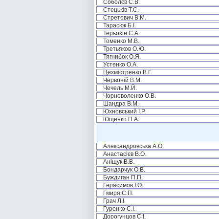
Соболєв С.В.
Стецьків Т.С.
Стретович В.М.
Тарасюк Б.І.
Терьохін С.А.
Томенко М.В.
Третьяков О.Ю.
Тягнибок О.Я.
Устенко О.А.
Цехмістренко В.Г.
Червоній В.М.
Чечель М.Й.
Чорноволенко О.В.
Шандра В.М.
Юхновський І.Р.
Ющенко П.А.
Александровська А.О.
Анастасієв В.О.
Аніщук В.В.
Бондарчук О.В.
Буждиган П.П.
Герасимов І.О.
Гмиря С.П.
Грач Л.І.
Гуренко С.І.
Дорогунцов С.І.