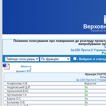
Верховн
Офіційний в
Поіменне голосування про повернення до розгляду проекту
випробування при
1
За:226 Проти:2 Утрима
Рі
- Вибрати зі списк
Зберегти
в
форматі RTF
Фракція ПАРТ
Кіль
За:108 Проти:0 Утрима
Агафонова Н.В.
Відсутня
Андрієвський Д.Й.
За
Арешонков В.Ю.
За
Артюшенко І.А.
За
Барна О.С.
За
Бєлькова О.В.
За