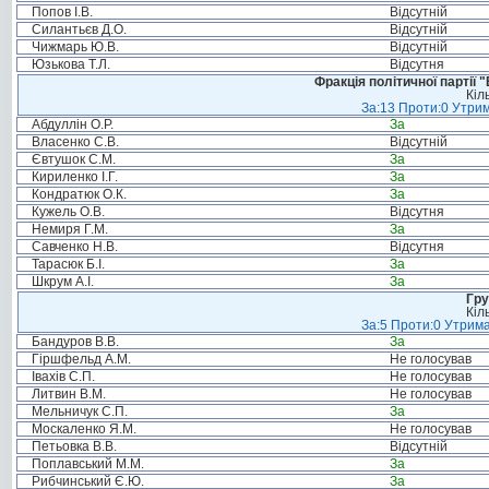
Попов І.В.
Відсутній
Силантьєв Д.О.
Відсутній
Чижмарь Ю.В.
Відсутній
Юзькова Т.Л.
Відсутня
Фракція політичної партії
Кіл
За:13 Проти:0 Утрим
Абдуллін О.Р.
За
Власенко С.В.
Відсутній
Євтушок С.М.
За
Кириленко І.Г.
За
Кондратюк О.К.
За
Кужель О.В.
Відсутня
Немиря Г.М.
За
Савченко Н.В.
Відсутня
Тарасюк Б.І.
За
Шкрум А.І.
За
Гру
Кіл
За:5 Проти:0 Утрима
Бандуров В.В.
За
Гіршфельд А.М.
Не голосував
Івахів С.П.
Не голосував
Литвин В.М.
Не голосував
Мельничук С.П.
За
Москаленко Я.М.
Не голосував
Петьовка В.В.
Відсутній
Поплавський М.М.
За
Рибчинський Є.Ю.
За