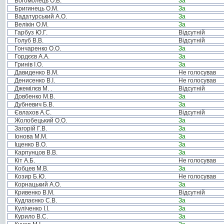
Богомолець О.В.
За
Бригинець О.М.
За
Вадатурський А.О.
За
Велікін О.М.
За
Гарбуз Ю.Г.
Відсутній
Голуб В.В.
Відсутній
Гончаренко О.О.
За
Гордєєв А.А.
За
Гринів І.О.
За
Давиденко В.М.
Не голосував
Денисенко В.І.
Не голосував
Джемілєв М. .
Відсутній
Довбенко М.В.
За
Дубневич Б.В.
За
Євлахов А.С.
Відсутній
Жолобецький О.О.
За
Загорій Г.В.
За
Іонова М.М.
За
Іщенко В.О.
За
Карпунцов В.В.
За
Кіт А.Б.
Не голосував
Кобцев М.В.
За
Козир Б.Ю.
Не голосував
Корнацький А.О.
За
Кривенко В.М.
Відсутній
Кудлаєнко С.В.
За
Куліченко І.І.
За
Курило В.С.
За