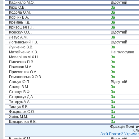
Кадикало М.О.
Відсутній
Кірш О.В.
За
Кодола О.М.
За
Корчик В.А.
За
Кремінь Т.Д.
За
Кривошея Г.Г.
За
Ксенжук О.С.
Відсутній
Левус А.М.
За
Логвинський Г.В.
Відсутній
Лунченко В.В.
За
Матейченко К.В.
Не голосував
Мепарішвілі Х.Н.
За
Пинзеник П.В.
За
Поляков М.А.
За
Присяжнюк О.А.
За
Романовський О.В.
За
Савчук Ю.П.
Відсутній
Соляр В.М.
За
Сташук В.Ф.
За
Сторожук Д.А.
За
Тетерук А.А.
За
Тимчук Д.Б.
За
Фаєрмарк С.О.
За
Хміль М.М.
За
Шкварилюк В.В.
За
Фракція Політич
Кіл
За:0 Проти:2 Утримал
Бакулін Є.М.
Відсутній