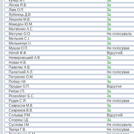
Кучер М.І.
За
Лесюк Я.В.
За
Лівік О.П.
За
Лубінець Д.В.
За
Люшняк М.В.
За
Македон Ю.М.
За
Матвієнко А.С.
За
Матузко О.О.
Не голосувала
Мельник С.І.
За
Мельничук І.І.
За
Мушак О.П.
Не голосував
Негой Ф.Ф.
Відсутній
Немировський А.В.
За
Новак Н.В.
За
Павелко А.В.
За
Палатний А.Л.
Не голосував
Петренко О.М.
За
Побер І.М.
За
Продан О.П.
Відсутня
Рибак І.П.
За
Розенблат Б.С.
За
Рудик С.Я.
Не голосував
Саврасов М.В.
За
Севрюков В.В.
За
Сольвар Р.М.
Відсутній
Спориш І.Д.
За
Суслова І.М.
Не голосувала
Ткачук Г.В.
Не голосував