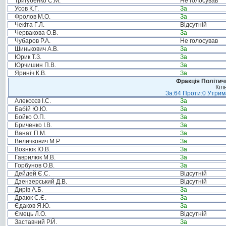
Тригубенко С.М.
Не голосував
Усов К.Г.
За
Фролов М.О.
За
Чекіта Г.Л.
Відсутній
Червакова О.В.
За
Чубаров Р.А.
Не голосував
Шинькович А.В.
За
Юрик Т.З.
За
Юрчишин П.В.
За
Яриніч К.В.
За
Фракція Політи
Кіл
За:64 Проти:0 Утрима
Алексєєв І.С.
За
Бабій Ю.Ю.
За
Бойко О.П.
За
Бриченко І.В.
За
Ванат П.М.
За
Величкович М.Р.
За
Вознюк Ю.В.
За
Гаврилюк М.В.
За
Горбунов О.В.
За
Дейдей Є.С.
Відсутній
Дзензерський Д.В.
Відсутній
Дирів А.Б.
За
Драюк С.Є.
За
Єдаков Я.Ю.
За
Ємець Л.О.
Відсутній
Заставний Р.Й.
За