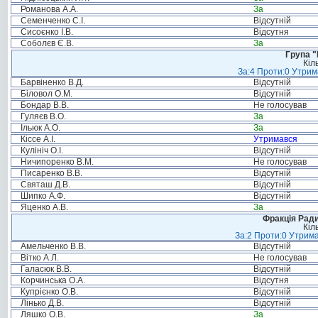
Романова А.А.
За
Семенченко С.І.
Відсутній
Сисоєнко І.В.
Відсутня
Соболєв Є.В.
За
Група "
Кіл
За:4 Проти:0 Утрим
Барвіненко В.Д.
Відсутній
Біловол О.М.
Відсутній
Бондар В.В.
Не голосував
Гуляєв В.О.
За
Ільюк А.О.
За
Кіссе А.І.
Утримався
Кулініч О.І.
Відсутній
Ничипоренко В.М.
Не голосував
Писаренко В.В.
Відсутній
Святаш Д.В.
Відсутній
Шипко А.Ф.
Відсутній
Яценко А.В.
За
Фракція Ради
Кіл
За:2 Проти:0 Утрима
Амельченко В.В.
Відсутній
Вітко А.Л.
Не голосував
Галасюк В.В.
Відсутній
Корчинська О.А.
Відсутня
Купрієнко О.В.
Відсутній
Лінько Д.В.
Відсутній
Ляшко О.В.
За