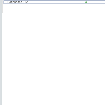
Шаповалов Ю.А.
За