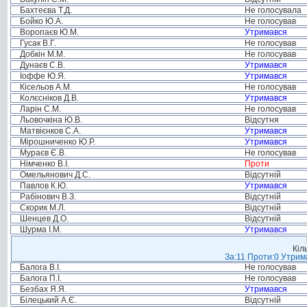
Бахтеєва Т.Д.
Не голосувала
Бойко Ю.А.
Не голосував
Воропаєв Ю.М.
Утримався
Гусак В.Г.
Не голосував
Добкін М.М.
Не голосував
Дунаєв С.В.
Утримався
Іоффе Ю.Я.
Утримався
Кісельов А.М.
Не голосував
Колєсніков Д.В.
Утримався
Ларін С.М.
Не голосував
Льовочкіна Ю.В.
Відсутня
Матвієнков С.А.
Утримався
Мірошниченко Ю.Р.
Утримався
Мураєв Є.В.
Не голосував
Німченко В.І.
Проти
Омельянович Д.С.
Відсутній
Павлов К.Ю.
Утримався
Рабінович В.З.
Відсутній
Скорик М.Л.
Відсутній
Шенцев Д.О.
Відсутній
Шурма І.М.
Утримався
Кіл
За:11 Проти:0 Утрима
Балога В.І.
Не голосував
Балога П.І.
Не голосував
Безбах Я.Я.
Утримався
Білецький А.Є.
Відсутній