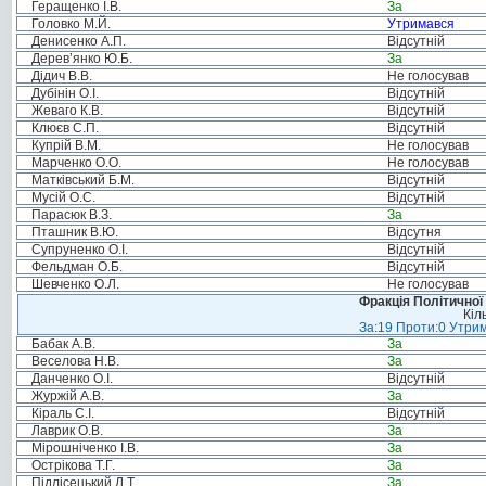
Геращенко І.В.
За
Головко М.Й.
Утримався
Денисенко А.П.
Відсутній
Дерев’янко Ю.Б.
За
Дідич В.В.
Не голосував
Дубінін О.І.
Відсутній
Жеваго К.В.
Відсутній
Клюєв С.П.
Відсутній
Купрій В.М.
Не голосував
Марченко О.О.
Не голосував
Матківський Б.М.
Відсутній
Мусій О.С.
Відсутній
Парасюк В.З.
За
Пташник В.Ю.
Відсутня
Супруненко О.І.
Відсутній
Фельдман О.Б.
Відсутній
Шевченко О.Л.
Не голосував
Фракція Політичної
Кіл
За:19 Проти:0 Утрим
Бабак А.В.
За
Веселова Н.В.
За
Данченко О.І.
Відсутній
Журжій А.В.
За
Кіраль С.І.
Відсутній
Лаврик О.В.
За
Мірошніченко І.В.
За
Острікова Т.Г.
За
Підлісецький Л.Т.
За