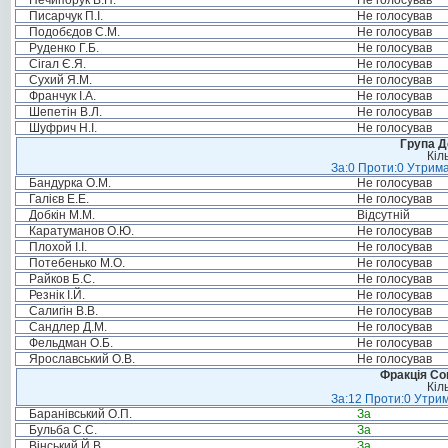
Нечипорук В.П.
Не голосував
Писарчук П.І.
Не голосував
Подобєдов С.М.
Не голосував
Руденко Г.Б.
Не голосував
Сігал Є.Я.
Не голосував
Сухий Я.М.
Не голосував
Франчук І.А.
Не голосував
Шепетін В.Л.
Не голосував
Шуфрич Н.І.
Не голосував
Група Д
Кіл
За:0 Проти:0 Утрима
Бандурка О.М.
Не голосував
Галієв Е.Е.
Не голосував
Добкін М.М.
Відсутній
Каратуманов О.Ю.
Не голосував
Плохой І.І.
Не голосував
Потебенько М.О.
Не голосував
Райков Б.С.
Не голосував
Резнік І.Й.
Не голосував
Салигін В.В.
Не голосував
Сандлер Д.М.
Не голосував
Фельдман О.Б.
Не голосував
Ярославський О.В.
Не голосував
Фракція Соц
Кіл
За:12 Проти:0 Утрим
Баранівський О.П.
За
Бульба С.С.
За
Вінський Й.В.
За