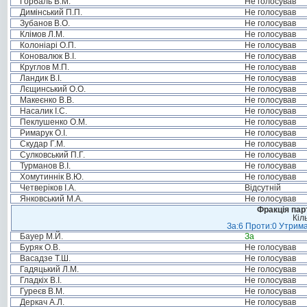
Горбаль В.М.
Не голосував
Димінський П.П.
Не голосував
Зубанов В.О.
Не голосував
Клімов Л.М.
Не голосував
Колоніарі О.П.
Не голосував
Коновалюк В.І.
Не голосував
Круглов М.П.
Не голосував
Ландик В.І.
Не голосував
Лєщинський О.О.
Не голосував
Макеєнко В.В.
Не голосував
Насалик І.С.
Не голосував
Пеклушенко О.М.
Не голосував
Римарук О.І.
Не голосував
Скудар Г.М.
Не голосував
Сулковський П.Г.
Не голосував
Турманов В.І.
Не голосував
Хомутиннік В.Ю.
Не голосував
Четверіков І.А.
Відсутній
Янковський М.А.
Не голосував
Фракція пар
Кіл
За:6 Проти:0 Утрима
Бауер М.Й.
За
Буряк О.В.
Не голосував
Васадзе Т.Ш.
Не голосував
Гадяцький Л.М.
Не голосував
Гладкіх В.І.
Не голосував
Гуреєв В.М.
Не голосував
Деркач А.Л.
Не голосував