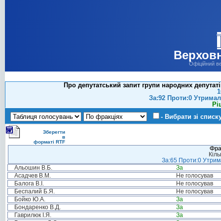
Верховн
Офіційний в
Про депутатський запит групи народних депутаті
1
За:92 Проти:0 Утримал
Рі
- Вибрати зі списк
Зберегти
в
форматі RTF
Фра
Кіль
За:65 Проти:0 Утрима
Альошин В.Б.
За
Асадчев В.М.
Не голосував
Балога В.І.
Не голосував
Беспалий Б.Я.
Не голосував
Бойко Ю.А.
За
Бондаренко В.Д.
За
Гаврилюк І.Я.
За