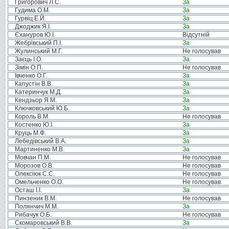
Григорович Л.С.
За
Гудима О.М.
За
Гурвіц Е.Й.
За
Джоджик Я.І.
За
Єхануров Ю.І.
Відсутній
Жебрівський П.І.
За
Жулинський М.Г.
Не голосував
Заєць І.О.
За
Зімін О.П.
Не голосував
Івченко О.Г.
За
Капустін В.В.
За
Катеринчук М.Д.
За
Кендзьор Я.М.
За
Ключковський Ю.Б.
За
Король В.М.
Не голосував
Костенко Ю.І.
За
Круць М.Ф.
За
Лебедівський В.А.
За
Мартиненко М.В.
За
Мовчан П.М.
Не голосував
Морозов О.В.
Не голосував
Олексіюк С.С.
Не голосував
Омельченко О.О.
Не голосував
Осташ І.І.
За
Пинзеник В.М.
Не голосував
Полянчич М.М.
За
Рибачук О.Б.
Не голосував
Скомаровський В.В.
За