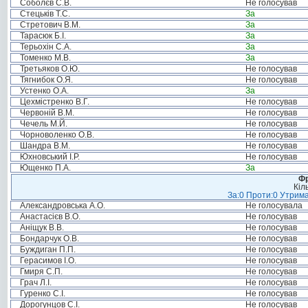
Соболєв С.В.
Не голосував
Стецьків Т.С.
За
Стретович В.М.
За
Тарасюк Б.І.
За
Терьохін С.А.
За
Томенко М.В.
За
Третьяков О.Ю.
Не голосував
Тягнибок О.Я.
Не голосував
Устенко О.А.
За
Цехмістренко В.Г.
Не голосував
Червоній В.М.
Не голосував
Чечель М.Й.
Не голосував
Чорноволенко О.В.
Не голосував
Шандра В.М.
Не голосував
Юхновський І.Р.
Не голосував
Ющенко П.А.
За
Фр
Кіл
За:0 Проти:0 Утрима
Александровська А.О.
Не голосувала
Анастасієв В.О.
Не голосував
Аніщук В.В.
Не голосував
Бондарчук О.В.
Не голосував
Буждиган П.П.
Не голосував
Герасимов І.О.
Не голосував
Гмиря С.П.
Не голосував
Грач Л.І.
Не голосував
Гуренко С.І.
Не голосував
Дорогунцов С.І.
Не голосував