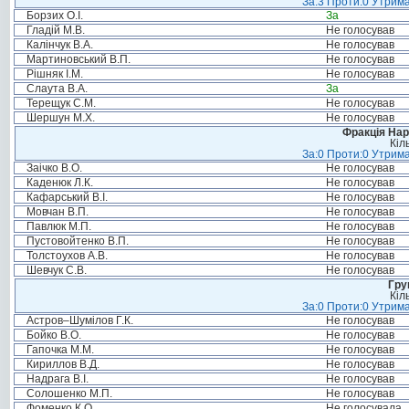
За:3 Проти:0 Утрима
Борзих О.І.
За
Гладій М.В.
Не голосував
Калінчук В.А.
Не голосував
Мартиновський В.П.
Не голосував
Рішняк І.М.
Не голосував
Слаута В.А.
За
Терещук С.М.
Не голосував
Шершун М.Х.
Не голосував
Фракція Нар
Кіл
За:0 Проти:0 Утрима
Заічко В.О.
Не голосував
Каденюк Л.К.
Не голосував
Кафарський В.І.
Не голосував
Мовчан В.П.
Не голосував
Павлюк М.П.
Не голосував
Пустовойтенко В.П.
Не голосував
Толстоухов А.В.
Не голосував
Шевчук С.В.
Не голосував
Гру
Кіл
За:0 Проти:0 Утрима
Астров–Шумілов Г.К.
Не голосував
Бойко В.О.
Не голосував
Гапочка М.М.
Не голосував
Кириллов В.Д.
Не голосував
Надрага В.І.
Не голосував
Солошенко М.П.
Не голосував
Фоменко К.О.
Не голосувала