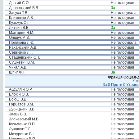
Довгий С.О.
Не голосував
Драчевський В.В.
За
Засуха Т.В.
Не голосувала
Клименко А.В.
Не голосував
Кузьмук О.І.
Не голосував
Литвин В.В.
За
Мхітарян Н.М.
Не голосував
Оніщук М.В.
Не голосував
Полякова Л.Є.
Не голосувала
Раханський А.В.
Не голосував
Сергієнко Л.Г.
Не голосував
Сташевський С.Т.
Не голосував
Сушкевич В.М.
Не голосував
Чикал А.В.
Не голосував
Шпиг Ф.І.
За
Фракція Соціал-д
Кіл
За:0 Проти:0 Утрима
Абдуллін О.Р.
Не голосував
Блохін О.В.
Не голосував
Воюш В.Д.
Не голосував
Горбатов В.М.
Не голосував
Дубицький В.В.
Не голосував
Заєць В.В.
Не голосував
Злочевський М.В.
Не голосував
Кузьменко П.П.
Не голосував
Лукашук О.Г.
Не голосував
Мазуренко В.І.
Не голосував