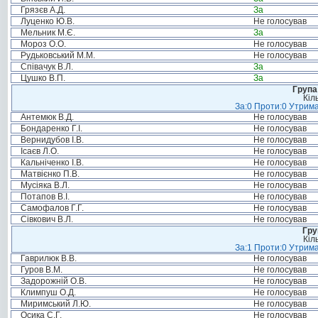
Грязєв А.Д.
За
Луценко Ю.В.
Не голосував
Мельник М.Є.
За
Мороз О.О.
Не голосував
Рудьковський М.М.
Не голосував
Співачук В.Л.
За
Цушко В.П.
За
Група
Кіл
За:0 Проти:0 Утрима
Антемюк В.Д.
Не голосував
Бондаренко Г.І.
Не голосував
Вернидубов І.В.
Не голосував
Ісаєв Л.О.
Не голосував
Кальніченко І.В.
Не голосував
Матвієнко П.В.
Не голосував
Мусіяка В.Л.
Не голосував
Потапов В.І.
Не голосував
Самофалов Г.Г.
Не голосував
Сівкович В.Л.
Не голосував
Гру
Кіл
За:1 Проти:0 Утрима
Гаврилюк В.В.
Не голосував
Гуров В.М.
Не голосував
Задорожній О.В.
Не голосував
Климпуш О.Д.
Не голосував
Миримський Л.Ю.
Не голосував
Осика С.Г.
Не голосував