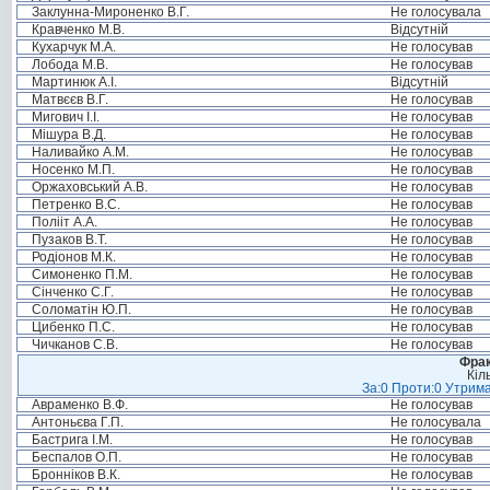
Заклунна-Мироненко В.Г.
Не голосувала
Кравченко М.В.
Відсутній
Кухарчук М.А.
Не голосував
Лобода М.В.
Не голосував
Мартинюк А.І.
Відсутній
Матвєєв В.Г.
Не голосував
Мигович І.І.
Не голосував
Мішура В.Д.
Не голосував
Наливайко А.М.
Не голосував
Носенко М.П.
Не голосував
Оржаховський А.В.
Не голосував
Петренко В.С.
Не голосував
Полііт А.А.
Не голосував
Пузаков В.Т.
Не голосував
Родіонов М.К.
Не голосував
Симоненко П.М.
Не голосував
Сінченко С.Г.
Не голосував
Соломатін Ю.П.
Не голосував
Цибенко П.С.
Не голосував
Чичканов С.В.
Не голосував
Фрак
Кіл
За:0 Проти:0 Утрима
Авраменко В.Ф.
Не голосував
Антоньєва Г.П.
Не голосувала
Бастрига І.М.
Не голосував
Беспалов О.П.
Не голосував
Бронніков В.К.
Не голосував