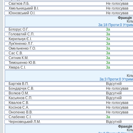
Сватков Л.Б.
Не голосував
Хмельницький В.І.
Не голосував
Юхновський О.І.
Не голосував
Фракція
Кіл
За:18 Проти:0 Утрим
Білорус О.Г.
За
Головатий С.П.
За
Кирильчук Є.І.
За
Лук'яненко Л.Г.
За
Омельченко Г.О.
За
Сас С.В.
За
Ситник К.М.
За
Тимошенко Ю.В.
За
Хмара С.І.
За
Кіл
За:3 Проти:0 Утрим
Бартків В.П.
Відсутній
Бондарчук С.В.
Не голосував
Волков О.М.
Відсутній
Касьянов С.П.
Відсутній
Ківалов С.В.
Не голосував
Косінов С.А.
Не голосував
Онопенко В.В.
Не голосував
Слабенко С.І.
За
Черновецький Л.М.
Відсутній
Фракція 
Кіл