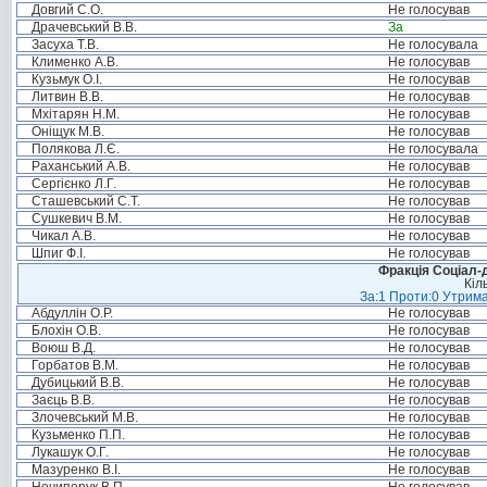
Довгий С.О.
Не голосував
Драчевський В.В.
За
Засуха Т.В.
Не голосувала
Клименко А.В.
Не голосував
Кузьмук О.І.
Не голосував
Литвин В.В.
Не голосував
Мхітарян Н.М.
Не голосував
Оніщук М.В.
Не голосував
Полякова Л.Є.
Не голосувала
Раханський А.В.
Не голосував
Сергієнко Л.Г.
Не голосував
Сташевський С.Т.
Не голосував
Сушкевич В.М.
Не голосував
Чикал А.В.
Не голосував
Шпиг Ф.І.
Не голосував
Фракція Соціал-д
Кіл
За:1 Проти:0 Утрима
Абдуллін О.Р.
Не голосував
Блохін О.В.
Не голосував
Воюш В.Д.
Не голосував
Горбатов В.М.
Не голосував
Дубицький В.В.
Не голосував
Заєць В.В.
Не голосував
Злочевський М.В.
Не голосував
Кузьменко П.П.
Не голосував
Лукашук О.Г.
Не голосував
Мазуренко В.І.
Не голосував