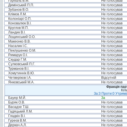
Горбаль В.М.
Не голосував
Димінський П.П.
Не голосував
Зубанов В.О.
Не голосував
Клімов Л.М.
Не голосував
Колоніарі О.П.
Не голосував
Коновалюк В.І.
Не голосував
Круглов М.П.
Не голосував
Ландик В.І.
Не голосував
Лєщинський О.О.
Не голосував
Макеєнко В.В.
Не голосував
Насалик І.С.
Не голосував
Пеклушенко О.М.
Не голосував
Римарук О.І.
Не голосував
Скудар Г.М.
Не голосував
Сулковський П.Г.
Не голосував
Турманов В.І.
Не голосував
Хомутиннік В.Ю.
Не голосував
Четверіков І.А.
Відсутній
Янковський М.А.
Не голосував
Фракція пар
Кіл
За:3 Проти:0 Утрима
Бауер М.Й.
За
Буряк О.В.
Не голосував
Васадзе Т.Ш.
Не голосував
Гадяцький Л.М.
Не голосував
Гладкіх В.І.
Не голосував
Гуреєв В.М.
Не голосував
Деркач А.Л.
Не голосував