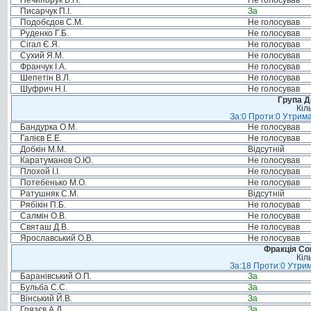
Нечипорук В.П.
Не голосував
Писарчук П.І.
За
Подобєдов С.М.
Не голосував
Руденко Г.Б.
Не голосував
Сігал Є.Я.
Не голосував
Сухий Я.М.
Не голосував
Франчук І.А.
Не голосував
Шепетін В.Л.
Не голосував
Шуфрич Н.І.
Не голосував
Група Д
Кіл
За:0 Проти:0 Утрима
Бандурка О.М.
Не голосував
Галієв Е.Е.
Не голосував
Добкін М.М.
Відсутній
Каратуманов О.Ю.
Не голосував
Плохой І.І.
Не голосував
Потебенько М.О.
Не голосував
Ратушняк С.М.
Відсутній
Рябікін П.Б.
Не голосував
Салмін О.В.
Не голосував
Святаш Д.В.
Не голосував
Ярославський О.В.
Не голосував
Фракція Соц
Кіл
За:18 Проти:0 Утрим
Баранівський О.П.
За
Бульба С.С.
За
Вінський Й.В.
За
Грязєв А.Д.
За