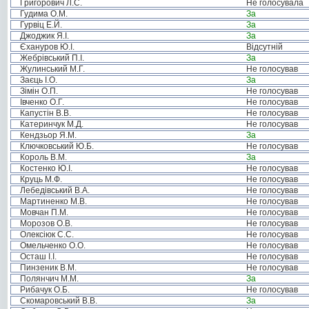
Григорович Л.С.
Не голосувала
Гудима О.М.
За
Гурвіц Е.Й.
За
Джоджик Я.І.
За
Єхануров Ю.І.
Відсутній
Жебрівський П.І.
За
Жулинський М.Г.
Не голосував
Заєць І.О.
За
Зімін О.П.
Не голосував
Івченко О.Г.
Не голосував
Капустін В.В.
Не голосував
Катеринчук М.Д.
Не голосував
Кендзьор Я.М.
За
Ключковський Ю.Б.
Не голосував
Король В.М.
За
Костенко Ю.І.
Не голосував
Круць М.Ф.
Не голосував
Лебедівський В.А.
Не голосував
Мартиненко М.В.
Не голосував
Мовчан П.М.
Не голосував
Морозов О.В.
Не голосував
Олексіюк С.С.
Не голосував
Омельченко О.О.
Не голосував
Осташ І.І.
Не голосував
Пинзеник В.М.
Не голосував
Полянчич М.М.
За
Рибачук О.Б.
Не голосував
Скомаровський В.В.
За