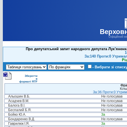
Верховн
Офіційний в
Про депутатський запит народного депутата Лук'яненка
1
За:140 Проти:0 Утрима
Рі
- Вибрати зі списк
Зберегти
в
форматі RTF
Фра
Кіль
За:36 Проти:0 Утрима
Альошин В.Б.
Не голосував
Асадчев В.М.
Не голосував
Балога В.І.
Не голосував
Беспалий Б.Я.
Не голосував
Бойко Ю.А.
За
Бондаренко В.Д.
Не голосував
Гаврилюк І.Я.
За