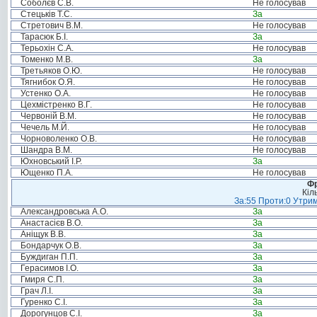
Соболєв С.В.
Не голосував
Стецьків Т.С.
За
Стретович В.М.
Не голосував
Тарасюк Б.І.
За
Терьохін С.А.
Не голосував
Томенко М.В.
За
Третьяков О.Ю.
Не голосував
Тягнибок О.Я.
Не голосував
Устенко О.А.
Не голосував
Цехмістренко В.Г.
Не голосував
Червоній В.М.
Не голосував
Чечель М.Й.
Не голосував
Чорноволенко О.В.
Не голосував
Шандра В.М.
Не голосував
Юхновський І.Р.
За
Ющенко П.А.
Не голосував
Фр
Кіл
За:55 Проти:0 Утрим
Александровська А.О.
За
Анастасієв В.О.
За
Аніщук В.В.
За
Бондарчук О.В.
За
Буждиган П.П.
За
Герасимов І.О.
За
Гмиря С.П.
За
Грач Л.І.
За
Гуренко С.І.
За
Дорогунцов С.І.
За