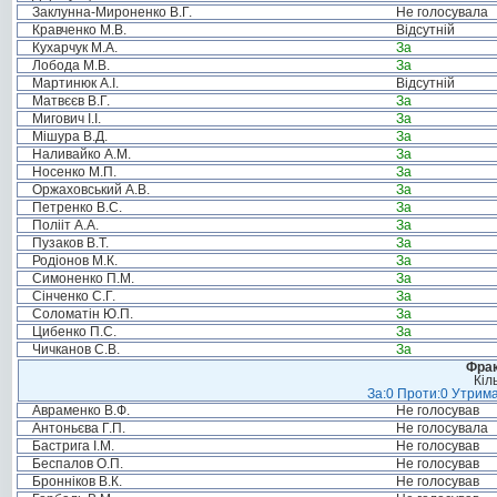
Заклунна-Мироненко В.Г.
Не голосувала
Кравченко М.В.
Відсутній
Кухарчук М.А.
За
Лобода М.В.
За
Мартинюк А.І.
Відсутній
Матвєєв В.Г.
За
Мигович І.І.
За
Мішура В.Д.
За
Наливайко А.М.
За
Носенко М.П.
За
Оржаховський А.В.
За
Петренко В.С.
За
Полііт А.А.
За
Пузаков В.Т.
За
Родіонов М.К.
За
Симоненко П.М.
За
Сінченко С.Г.
За
Соломатін Ю.П.
За
Цибенко П.С.
За
Чичканов С.В.
За
Фрак
Кіл
За:0 Проти:0 Утрима
Авраменко В.Ф.
Не голосував
Антоньєва Г.П.
Не голосувала
Бастрига І.М.
Не голосував
Беспалов О.П.
Не голосував
Бронніков В.К.
Не голосував