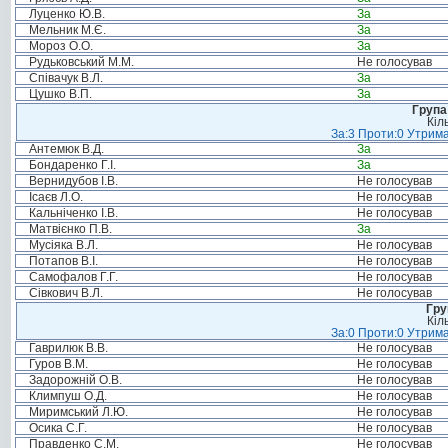
Луценко Ю.В.
За
Мельник М.Є.
За
Мороз О.О.
За
Рудьковський М.М.
Не голосував
Співачук В.Л.
За
Цушко В.П.
За
Група
Кіл
За:3 Проти:0 Утрима
Антемюк В.Д.
За
Бондаренко Г.І.
За
Вернидубов І.В.
Не голосував
Ісаєв Л.О.
Не голосував
Кальніченко І.В.
Не голосував
Матвієнко П.В.
За
Мусіяка В.Л.
Не голосував
Потапов В.І.
Не голосував
Самофалов Г.Г.
Не голосував
Сівкович В.Л.
Не голосував
Гру
Кіл
За:0 Проти:0 Утрима
Гаврилюк В.В.
Не голосував
Гуров В.М.
Не голосував
Задорожній О.В.
Не голосував
Климпуш О.Д.
Не голосував
Миримський Л.Ю.
Не голосував
Осика С.Г.
Не голосував
Правденко С.М.
Не голосував