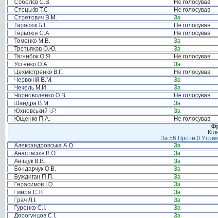
Соболєв С.В.
Не голосував
Стецьків Т.С.
Не голосував
Стретович В.М.
За
Тарасюк Б.І.
Не голосував
Терьохін С.А.
Не голосував
Томенко М.В.
За
Третьяков О.Ю.
За
Тягнибок О.Я.
Не голосував
Устенко О.А.
За
Цехмістренко В.Г.
Не голосував
Червоній В.М.
За
Чечель М.Й.
За
Чорноволенко О.В.
Не голосував
Шандра В.М.
За
Юхновський І.Р.
За
Ющенко П.А.
Не голосував
Фр
Кіл
За:56 Проти:0 Утрим
Александровська А.О.
За
Анастасієв В.О.
За
Аніщук В.В.
За
Бондарчук О.В.
За
Буждиган П.П.
За
Герасимов І.О.
За
Гмиря С.П.
За
Грач Л.І.
За
Гуренко С.І.
За
Дорогунцов С.І.
За