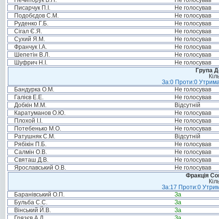
Нечипорук В.П.
Не голосував
Писарчук П.І.
Не голосував
Подобєдов С.М.
Не голосував
Руденко Г.Б.
Не голосував
Сігал Є.Я.
Не голосував
Сухий Я.М.
Не голосував
Франчук І.А.
Не голосував
Шепетін В.Л.
Не голосував
Шуфрич Н.І.
Не голосував
Група Д
Кіл
За:0 Проти:0 Утрима
Бандурка О.М.
Не голосував
Галієв Е.Е.
Не голосував
Добкін М.М.
Відсутній
Каратуманов О.Ю.
Не голосував
Плохой І.І.
Не голосував
Потебенько М.О.
Не голосував
Ратушняк С.М.
Відсутній
Рябікін П.Б.
Не голосував
Салмін О.В.
Не голосував
Святаш Д.В.
Не голосував
Ярославський О.В.
Не голосував
Фракція Соц
Кіл
За:17 Проти:0 Утрим
Баранівський О.П.
За
Бульба С.С.
За
Вінський Й.В.
За
Грязєв А.Д.
За