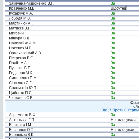
Заклунна-Мироненко В.Г.
За
Кравченко М.В.
Відсутній
Кухарчук М.А.
За
Лобода М.В.
За
Мартинюк А.І.
За
Матвєєв В.Г.
За
Мигович І.І.
За
Мішура В.Д.
За
Наливайко А.М.
За
Носенко М.П.
За
Оржаховський А.В.
За
Петренко В.С.
За
Полііт А.А.
За
Пузаков В.Т.
За
Родіонов М.К.
За
Симоненко П.М.
За
Сінченко С.Г.
За
Соломатін Ю.П.
За
Цибенко П.С.
За
Чичканов С.В.
За
Фрак
Кіл
За:17 Проти:0 Утрима
Авраменко В.Ф.
За
Антоньєва Г.П.
Не голосувала
Бастрига І.М.
За
Беспалов О.П.
Не голосував
Бронніков В.К.
За