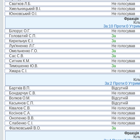
Сватков Л.Б.
Не голосував
Хмельницький В.І.
Не голосував
Юхновський О.І.
Не голосував
Фракція
Кіл
За:10 Проти:0 Утрим
Білорус О.Г.
Не голосував
Головатий С.П.
За
Кирильчук Є.І.
За
Лук'яненко Л.Г.
Не голосував
Омельченко Г.О.
За
Сас С.В.
За
Ситник К.М.
Не голосував
Тимошенко Ю.В.
За
Хмара С.І.
Не голосував
Кіл
За:2 Проти:0 Утрим
Бартків В.П.
Відсутній
Бондарчук С.В.
Не голосував
Волков О.М.
Відсутній
Касьянов С.П.
Відсутній
Ківалов С.В.
Не голосував
Косінов С.А.
Не голосував
Онопенко В.В.
Не голосував
Слабенко С.І.
Не голосував
Фіалковський В.О.
За
Фракція 
Кіл