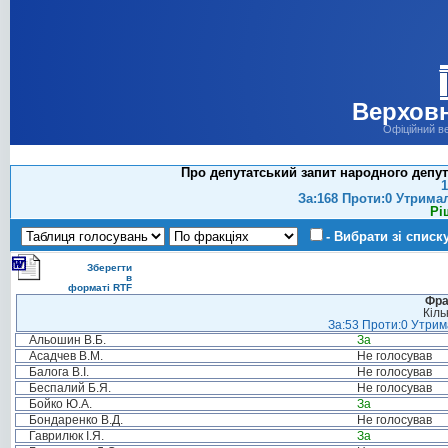
Верховн
Офіційний в
Про депутатський запит народного депут
1
За:168 Проти:0 Утрима
Рі
- Вибрати зі списк
Зберегти
в
форматі RTF
Фра
Кіль
За:53 Проти:0 Утрима
Альошин В.Б.
За
Асадчев В.М.
Не голосував
Балога В.І.
Не голосував
Беспалий Б.Я.
Не голосував
Бойко Ю.А.
За
Бондаренко В.Д.
Не голосував
Гаврилюк І.Я.
За