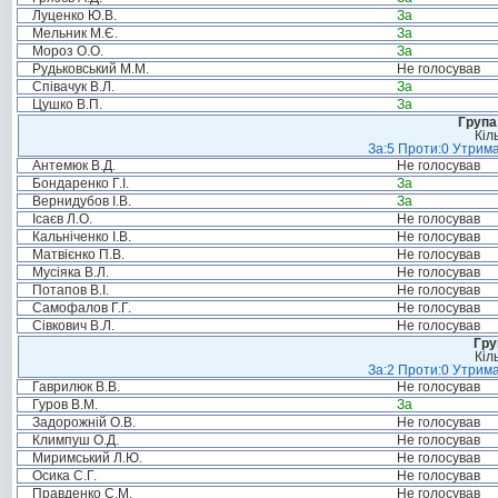
Луценко Ю.В.
За
Мельник М.Є.
За
Мороз О.О.
За
Рудьковський М.М.
Не голосував
Співачук В.Л.
За
Цушко В.П.
За
Група
Кіл
За:5 Проти:0 Утрима
Антемюк В.Д.
Не голосував
Бондаренко Г.І.
За
Вернидубов І.В.
За
Ісаєв Л.О.
Не голосував
Кальніченко І.В.
Не голосував
Матвієнко П.В.
Не голосував
Мусіяка В.Л.
Не голосував
Потапов В.І.
Не голосував
Самофалов Г.Г.
Не голосував
Сівкович В.Л.
Не голосував
Гру
Кіл
За:2 Проти:0 Утрима
Гаврилюк В.В.
Не голосував
Гуров В.М.
За
Задорожній О.В.
Не голосував
Климпуш О.Д.
Не голосував
Миримський Л.Ю.
Не голосував
Осика С.Г.
Не голосував
Правденко С.М.
Не голосував