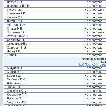
Довгий С.О.
Не голосував
Драчевський В.В.
Не голосував
Засуха Т.В.
Не голосувала
Клименко А.В.
Не голосував
Кузьмук О.І.
Не голосував
Литвин В.В.
Не голосував
Мхітарян Н.М.
Не голосував
Оніщук М.В.
Не голосував
Полякова Л.Є.
Не голосувала
Раханський А.В.
Не голосував
Сергієнко Л.Г.
Не голосував
Сташевський С.Т.
Не голосував
Сушкевич В.М.
Не голосував
Чикал А.В.
Не голосував
Шпиг Ф.І.
Не голосував
Фракція Соціал-д
Кіл
За:0 Проти:0 Утрима
Абдуллін О.Р.
Не голосував
Блохін О.В.
Не голосував
Воюш В.Д.
Не голосував
Горбатов В.М.
Не голосував
Дубицький В.В.
Не голосував
Заєць В.В.
Не голосував
Злочевський М.В.
Не голосував
Кузьменко П.П.
Не голосував
Лукашук О.Г.
Не голосував
Мазуренко В.І.
Не голосував