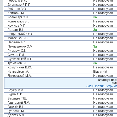
Горбаль В.М.
Не голосував
Димінський П.П.
Не голосував
Зубанов В.О.
Не голосував
Клімов Л.М.
Не голосував
Колоніарі О.П.
За
Коновалюк В.І.
Не голосував
Круглов М.П.
Не голосував
Ландик В.І.
За
Лєщинський О.О.
Не голосував
Макеєнко В.В.
Не голосував
Насалик І.С.
Не голосував
Пеклушенко О.М.
За
Римарук О.І.
Не голосував
Скудар Г.М.
Не голосував
Сулковський П.Г.
Не голосував
Турманов В.І.
За
Хомутиннік В.Ю.
Не голосував
Четверіков І.А.
Відсутній
Янковський М.А.
Не голосував
Фракція пар
Кіл
За:0 Проти:0 Утрима
Бауер М.Й.
Не голосував
Буряк О.В.
Не голосував
Васадзе Т.Ш.
Не голосував
Гадяцький Л.М.
Не голосував
Гладкіх В.І.
Не голосував
Гуреєв В.М.
Не голосував
Деркач А.Л.
Не голосував