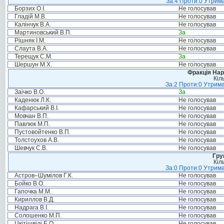
За:4 Проти:0 Утрима
Борзих О.І.
Не голосував
Гладій М.В.
Не голосував
Калінчук В.А.
Не голосував
Мартиновський В.П.
За
Рішняк І.М.
Не голосував
Слаута В.А.
Не голосував
Терещук С.М.
За
Шершун М.Х.
Не голосував
Фракція Нар
Кіл
За:2 Проти:0 Утрима
Заічко В.О.
За
Каденюк Л.К.
Не голосував
Кафарський В.І.
Не голосував
Мовчан В.П.
Не голосував
Павлюк М.П.
Не голосував
Пустовойтенко В.П.
Не голосував
Толстоухов А.В.
Не голосував
Шевчук С.В.
Не голосував
Гру
Кіл
За:0 Проти:0 Утрима
Астров–Шумілов Г.К.
Не голосував
Бойко В.О.
Не голосував
Гапочка М.М.
Не голосував
Кириллов В.Д.
Не голосував
Надрага В.І.
Не голосував
Солошенко М.П.
Не голосував
Цкітішвілі Е.О.
Не голосував