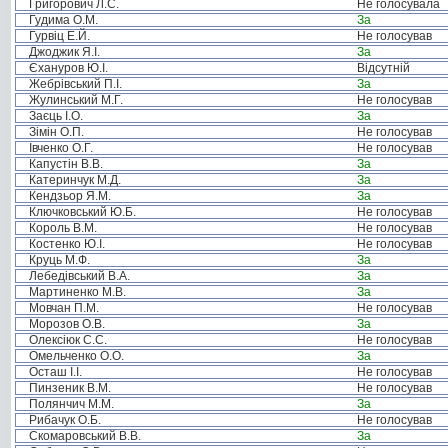
Григорович Л.С.
Не голосувала
Гудима О.М.
За
Гурвіц Е.Й.
Не голосував
Джоджик Я.І.
За
Єхануров Ю.І.
Відсутній
Жебрівський П.І.
За
Жулинський М.Г.
Не голосував
Заєць І.О.
За
Зімін О.П.
Не голосував
Івченко О.Г.
Не голосував
Капустін В.В.
За
Катеринчук М.Д.
За
Кендзьор Я.М.
За
Ключковський Ю.Б.
Не голосував
Король В.М.
Не голосував
Костенко Ю.І.
Не голосував
Круць М.Ф.
За
Лебедівський В.А.
За
Мартиненко М.В.
За
Мовчан П.М.
Не голосував
Морозов О.В.
За
Олексіюк С.С.
Не голосував
Омельченко О.О.
За
Осташ І.І.
Не голосував
Пинзеник В.М.
Не голосував
Полянчич М.М.
За
Рибачук О.Б.
Не голосував
Скомаровський В.В.
За