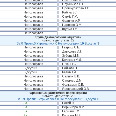
Не голосував
Писаренко А.Г.
Не голосував
Плужников І.О.
Не голосував
Прошкуратова Т.С.
Не голосував
Рябіка В.Л.
Не голосував
Суркіс Г.М.
Не голосував
Франчук А.Р.
Не голосував
Царенко О.М.
Не голосував
Шурма І.М.
Не голосував
Група Демократичні ініціативи
Кількість депутатів: 22
За:0 Проти:0 Утрималися:0 Не голосували:19 Відсутні:3
Не голосував
Гавриш С.Б.
Не голосував
Давидова Л.І.
Не голосував
Зубець М.В.
Не голосував
Колісник М.Д.
Не голосував
Плющ І.С.
Відсутній
Райков Б.С.
Відсутній
Резнік І.Й.
Не голосував
Салигін В.В.
Не голосував
Сандлер Д.М.
Не голосував
Фельдман О.Б.
Не голосував
Ярославський О.В.
Фракція Соціалістичної партії України
Кількість депутатів: 20
За:19 Проти:0 Утрималися:0 Не голосували:1 Відсутні:0
За
Бокий І.С.
За
Вернигора Л.М.
За
Гармаш Г.Ф.
За
Карнаух М.В.