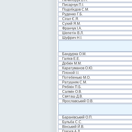
Нечипорук В.П.
Писарчук П.І.
Подобєдов С.М.
Руденко Г.Б.
Сігал Є.Я.
Сухий Я.М.
Франчук І.А.
Шепетін В.Л.
Шуфрич Н.І.
Бандурка О.М.
Галієв Е.Е.
Добкін М.М.
Каратуманов О.Ю.
Плохой І.І.
Потебенько М.О.
Ратушняк С.М.
Рябікін П.Б.
Салмін О.В.
Святаш Д.В.
Ярославський О.В.
Баранівський О.П.
Бульба С.С.
Вінський Й.В.
Грязєв А.Д.