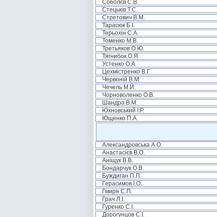
Соболєв С.В.
Стецьків Т.С.
Стретович В.М.
Тарасюк Б.І.
Терьохін С.А.
Томенко М.В.
Третьяков О.Ю.
Тягнибок О.Я.
Устенко О.А.
Цехмістренко В.Г.
Червоній В.М.
Чечель М.Й.
Чорноволенко О.В.
Шандра В.М.
Юхновський І.Р.
Ющенко П.А.
Александровська А.О.
Анастасієв В.О.
Аніщук В.В.
Бондарчук О.В.
Буждиган П.П.
Герасимов І.О.
Гмиря С.П.
Грач Л.І.
Гуренко С.І.
Дорогунцов С.І.