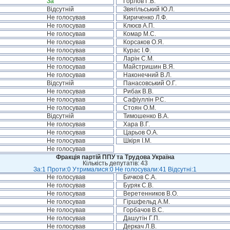
За
Горлов Г.В.
Відсутній
Звягільський Ю.Л.
Не голосував
Кириченко Л.Ф.
Не голосував
Клюєв А.П.
Не голосував
Комар М.С.
Не голосував
Корсаков О.Я.
Не голосував
Курас І.Ф.
Не голосував
Ларін С.М.
Не голосував
Майстришин В.Я.
Не голосував
Наконечний В.Л.
Відсутній
Панасовський О.Г.
Не голосував
Рибак В.В.
Не голосував
Сафіуллін Р.С.
Не голосував
Стоян О.М.
Відсутній
Тимошенко В.А.
Не голосував
Хара В.Г.
Не голосував
Царьов О.А.
Не голосував
Шкіря І.М.
Не голосував
Фракція партій ППУ та Трудова Україна
Кількість депутатів: 43
За:1 Проти:0 Утрималися:0 Не голосували:41 Відсутні:1
Не голосував
Бичков С.А.
Не голосував
Буряк С.В.
Не голосував
Веретенников В.О.
Не голосував
Гіршфельд А.М.
Не голосував
Горбачов В.С.
Не голосував
Дашутін Г.П.
Не голосував
Деркач Л.В.