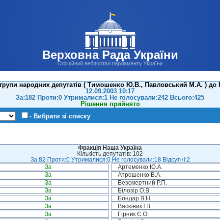
Верховна Рада України
Офіційний вебпортал парламенту України
групи народних депутатів ( Тимошенко Ю.В., Павловський М.А. ) до 
12.09.2003 10:17
За:182 Проти:0 Утрималися:1 Не голосували:242 Всього:425
Рішення прийнято
- Вибрати зі списку
Фракція Наша Україна
Кількість депутатів: 102
За:82 Проти:0 Утрималися:0 Не голосували:18 Відсутні:2
За
Артеменко Ю.А.
За
Атрошенко В.А.
За
Безсмертний Р.П.
За
Білозір О.В.
За
Бондар В.Н.
За
Васюник І.В.
За
Гірник Є.О.