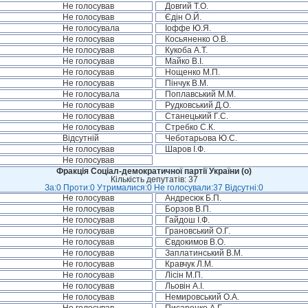
Не голосував
Довгий Т.О.
Не голосував
Єдін О.Й.
Не голосувала
Іоффе Ю.Я.
Не голосував
Косьяненко О.В.
Не голосував
Кукоба А.Т.
Не голосував
Майко В.І.
Не голосував
Нощенко М.П.
Не голосував
Пінчук В.М.
Не голосувала
Поплавський М.М.
Не голосував
Рудковський Д.О.
Не голосував
Станецький Г.С.
Не голосував
Стребко С.К.
Відсутній
Чеботарьова Ю.С.
Не голосував
Шаров І.Ф.
Не голосував
Фракція Соціал-демократичної партії України (о)
Кількість депутатів: 37
За:0 Проти:0 Утрималися:0 Не голосували:37 Відсутні:0
Не голосував
Андресюк Б.П.
Не голосував
Борзов В.П.
Не голосував
Гайдош І.Ф.
Не голосував
Грановський О.Г.
Не голосував
Євдокимов В.О.
Не голосував
Заплатинський В.М.
Не голосував
Кравчук Л.М.
Не голосував
Лісін М.П.
Не голосував
Льовін А.І.
Не голосував
Немировський О.А.