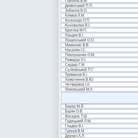
Горбаль В.М.
Димінський П.П.
Зубанов В.О.
Клімов Л.М.
Колоніарі О.П.
Коновалюк В.І.
Круглов М.П.
Ландик В.І.
Лєщинський О.О.
Макеєнко В.В.
Насалик І.С.
Пеклушенко О.М.
Римарук О.І.
Скудар Г.М.
Сулковський П.Г.
Турманов В.І.
Хомутиннік В.Ю.
Четверіков І.А.
Янковський М.А.
Бауер М.Й.
Буряк О.В.
Васадзе Т.Ш.
Гадяцький Л.М.
Гладкіх В.І.
Гуреєв В.М.
Деркач А.Л.