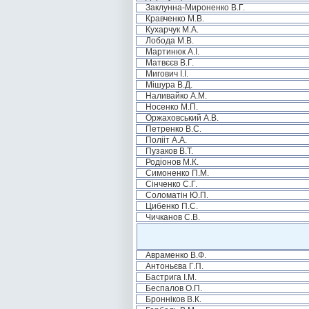
Заклунна-Мироненко В.Г.
Кравченко М.В.
Кухарчук М.А.
Лобода М.В.
Мартинюк А.І.
Матвєєв В.Г.
Мигович І.І.
Мішура В.Д.
Наливайко А.М.
Носенко М.П.
Оржаховський А.В.
Петренко В.С.
Полііт А.А.
Пузаков В.Т.
Родіонов М.К.
Симоненко П.М.
Сінченко С.Г.
Соломатін Ю.П.
Цибенко П.С.
Чичканов С.В.
Авраменко В.Ф.
Антоньєва Г.П.
Бастрига І.М.
Беспалов О.П.
Бронніков В.К.