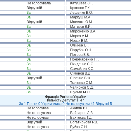
Не голосувала
Катушева З.Г.
Відсутній
Крючков Г.К.
За
Лещенко В.О.
За
Маркуш М.А.
Відсутній
Масенко О.М.
За
Матвєєв В.Й.
За
Мироненко В.А.
За
Мороз А.М.
За
Новак В.М.
За
Олійник Б.І.
За
Парубок О.Н.
За
Петров В.Б.
За
Пономаренко Г.Г.
За
Пхиденко С.С.
За
Самойлик К.С.
За
Сімонов В.Д.
Відсутній
Сіренко В.Ф.
За
Ткаченко О.М.
За
Челноков С.Д.
За
Шульга М.О.
Фракція Регіони України
Кількість депутатів: 47
За:1 Проти:0 Утрималися:0 Не голосували:41 Відсутні:5
Не голосував
Акопян В.Г.
Не голосувала
Байсаров Л.В.
Не голосував
Бахтеєва Т.Д.
Відсутній
Богатирьова Р.В.
Не голосував
Бубка С.Н.