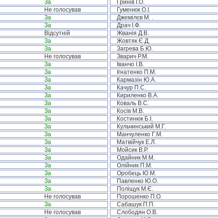
За
Гринів І.О.
Не голосував
Гуменюк О.І.
За
Джемілєв М. .
За
Драч І.Ф.
Відсутній
Жванія Д.В.
За
Жовтяк Є.Д.
За
Загрева Б.Ю.
Не голосував
Зварич Р.М.
За
Іванчо І.В.
За
Ігнатенко П.М.
За
Кармазін Ю.А.
За
Качур П.С.
За
Кириленко В.А.
За
Коваль В.С.
За
Косів М.В.
За
Костинюк Б.І.
За
Кульчинський М.Г.
За
Манчуленко Г.М.
За
Матвійчук Е.Л.
За
Мойсик В.Р.
За
Одайник М.М.
За
Олійник П.М.
За
Оробець Ю.М.
За
Павленко Ю.О.
За
Поліщук М.Є.
Не голосував
Порошенко П.О.
За
Сабашук П.П.
Не голосував
Слободян О.В.