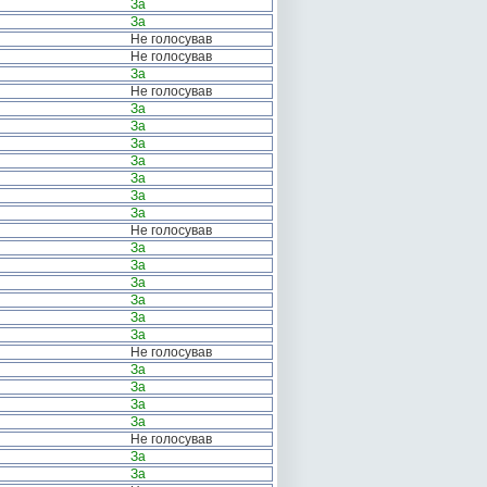
За
За
Не голосував
Не голосував
За
Не голосував
За
За
За
За
За
За
За
Не голосував
За
За
За
За
За
За
Не голосував
За
За
За
За
Не голосував
За
За