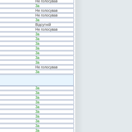
Не голосував
За
Не голосував
Не голосував
За
Відсутній
Не голосував
За
За
За
За
За
За
За
Не голосував
За
За
За
За
За
За
За
За
За
За
За