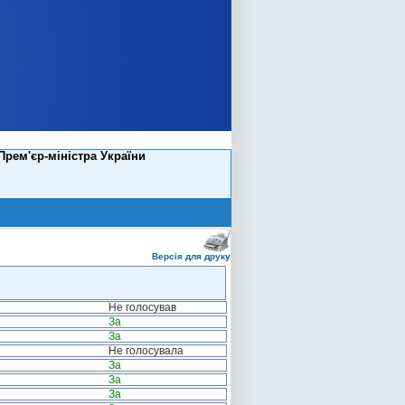
Прем'єр-міністра України
Версія для друку
Не голосував
За
За
Не голосувала
За
За
За