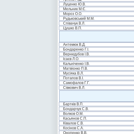
Луценко Ю.В.
Мельник М.Є.
Мороз О.О.
Рудьковський М.М.
Співачук В.Л.
Цушко В.П.
Антемюк В.Д.
Бондаренко Г.І.
Вернидубов І.В.
Ісаєв Л.О.
Кальніченко І.В.
Матвієнко П.В.
Мусіяка В.Л.
Потапов В.І.
Самофалов Г.Г.
Сівкович В.Л.
Бартків В.П.
Бондарчук С.В.
Волков О.М.
Касьянов С.П.
Ківалов С.В.
Косінов С.А.
Онопенко В.В.