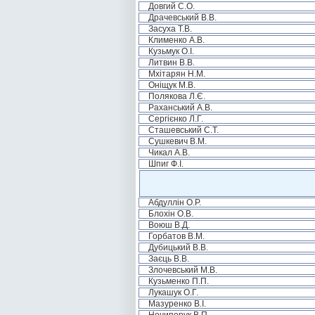
Довгий С.О.
Драчевський В.В.
Засуха Т.В.
Клименко А.В.
Кузьмук О.І.
Литвин В.В.
Мхітарян Н.М.
Оніщук М.В.
Полякова Л.Є.
Раханський А.В.
Сергієнко Л.Г.
Сташевський С.Т.
Сушкевич В.М.
Чикал А.В.
Шпиг Ф.І.
Абдуллін О.Р.
Блохін О.В.
Воюш В.Д.
Горбатов В.М.
Дубицький В.В.
Заєць В.В.
Злочевський М.В.
Кузьменко П.П.
Лукашук О.Г.
Мазуренко В.І.