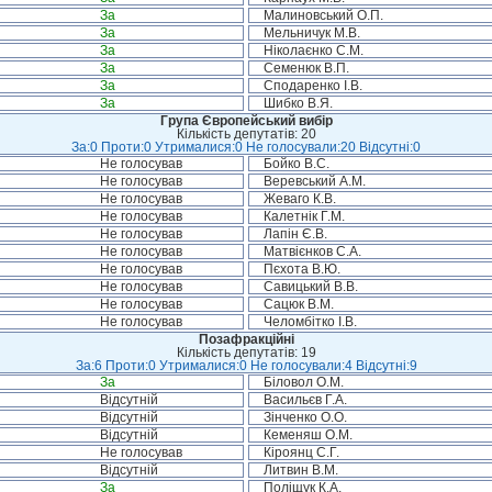
За
Малиновський О.П.
За
Мельничук М.В.
За
Ніколаєнко С.М.
За
Семенюк В.П.
За
Сподаренко І.В.
За
Шибко В.Я.
Група Європейський вибір
Кількість депутатів: 20
За:0 Проти:0 Утрималися:0 Не голосували:20 Відсутні:0
Не голосував
Бойко В.С.
Не голосував
Веревський А.М.
Не голосував
Жеваго К.В.
Не голосував
Калетнік Г.М.
Не голосував
Лапін Є.В.
Не голосував
Матвієнков С.А.
Не голосував
Пєхота В.Ю.
Не голосував
Савицький В.В.
Не голосував
Сацюк В.М.
Не голосував
Челомбітко І.В.
Позафракційні
Кількість депутатів: 19
За:6 Проти:0 Утрималися:0 Не голосували:4 Відсутні:9
За
Біловол О.М.
Відсутній
Васильєв Г.А.
Відсутній
Зінченко О.О.
Відсутній
Кеменяш О.М.
Не голосував
Кіроянц С.Г.
Відсутній
Литвин В.М.
За
Поліщук К.А.