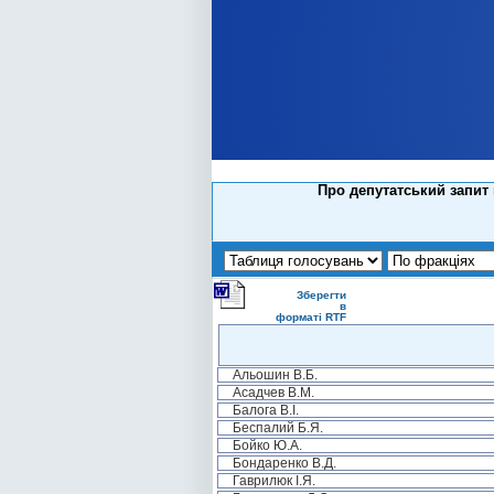
Про депутатський запит 
Зберегти
в
форматі RTF
Альошин В.Б.
Асадчев В.М.
Балога В.І.
Беспалий Б.Я.
Бойко Ю.А.
Бондаренко В.Д.
Гаврилюк І.Я.