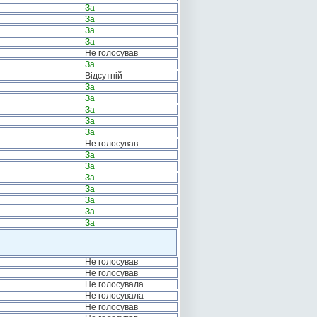
За
За
За
За
Не голосував
За
Відсутній
За
За
За
За
За
Не голосував
За
За
За
За
За
За
За
Не голосував
Не голосував
Не голосувала
Не голосувала
Не голосував