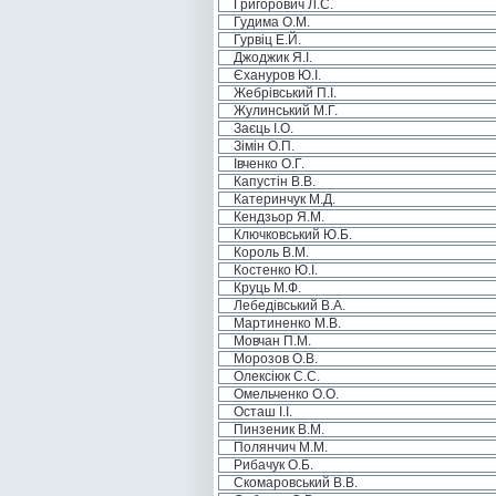
Григорович Л.С.
Гудима О.М.
Гурвіц Е.Й.
Джоджик Я.І.
Єхануров Ю.І.
Жебрівський П.І.
Жулинський М.Г.
Заєць І.О.
Зімін О.П.
Івченко О.Г.
Капустін В.В.
Катеринчук М.Д.
Кендзьор Я.М.
Ключковський Ю.Б.
Король В.М.
Костенко Ю.І.
Круць М.Ф.
Лебедівський В.А.
Мартиненко М.В.
Мовчан П.М.
Морозов О.В.
Олексіюк С.С.
Омельченко О.О.
Осташ І.І.
Пинзеник В.М.
Полянчич М.М.
Рибачук О.Б.
Скомаровський В.В.