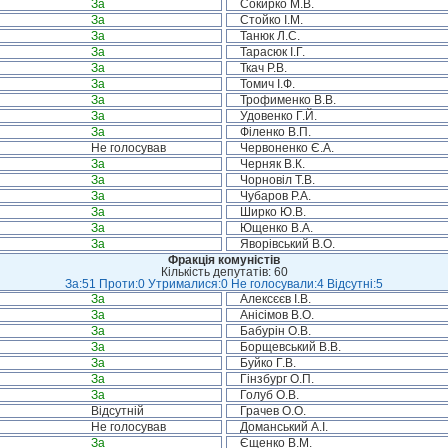
За
Сокирко М.В.
За
Стойко І.М.
За
Танюк Л.С.
За
Тарасюк І.Г.
За
Ткач Р.В.
За
Томич І.Ф.
За
Трофименко В.В.
За
Удовенко Г.Й.
За
Філенко В.П.
Не голосував
Червоненко Є.А.
За
Черняк В.К.
За
Чорновіл Т.В.
За
Чубаров Р.А.
За
Ширко Ю.В.
За
Ющенко В.А.
За
Яворівський В.О.
Фракція комуністів
Кількість депутатів: 60
За:51 Проти:0 Утрималися:0 Не голосували:4 Відсутні:5
За
Алексєєв І.В.
За
Анісімов В.О.
За
Бабурін О.В.
За
Борщевський В.В.
За
Буйко Г.В.
За
Гінзбург О.П.
За
Голуб О.В.
Відсутній
Грачев О.О.
Не голосував
Доманський А.І.
За
Єщенко В.М.