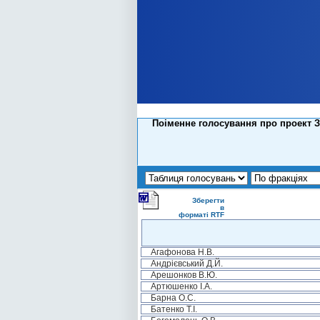
Поіменне голосування про проект З
Зберегти
в
форматі RTF
Агафонова Н.В.
Андрієвський Д.Й.
Арешонков В.Ю.
Артюшенко І.А.
Барна О.С.
Батенко Т.І.