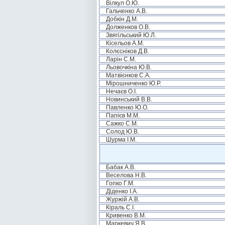
Вілкул О.Ю.
Гальченко А.В.
Добкін Д.М.
Долженков О.В.
Звягільський Ю.Л.
Кісельов А.М.
Колєсніков Д.В.
Ларін С.М.
Льовочкіна Ю.В.
Матвієнков С.А.
Мірошниченко Ю.Р.
Нечаєв О.І.
Новинський В.В.
Павленко Ю.О.
Папієв М.М.
Сажко С.М.
Солод Ю.В.
Шурма І.М.
Бабак А.В.
Веселова Н.В.
Гопко Г.М.
Діденко І.А.
Журжій А.В.
Кіраль С.І.
Кривенко В.М.
Маркевич Я.В.