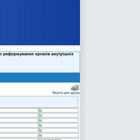
до реформування органів внутрішніх
Версія для друку
За
За
За
За
За
За