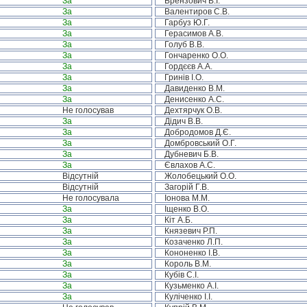
За
Брензович В.І.
За
Валентиров С.В.
За
Гарбуз Ю.Г.
За
Герасимов А.В.
За
Голуб В.В.
За
Гончаренко О.О.
За
Гордєєв А.А.
За
Гринів І.О.
За
Давиденко В.М.
За
Денисенко А.С.
Не голосував
Дехтярчук О.В.
За
Дідич В.В.
За
Добродомов Д.Є.
За
Домбровський О.Г.
За
Дубневич Б.В.
За
Євлахов А.С.
Відсутній
Жолобецький О.О.
Відсутній
Загорій Г.В.
Не голосувала
Іонова М.М.
За
Іщенко В.О.
За
Кіт А.Б.
За
Князевич Р.П.
За
Козаченко Л.П.
За
Кононенко І.В.
За
Король В.М.
За
Кубів С.І.
За
Кузьменко А.І.
За
Куліченко І.І.