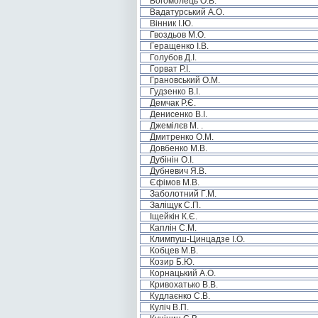
Богомолець О.В.
Вадатурський А.О.
Вінник І.Ю.
Гвоздьов М.О.
Геращенко І.В.
Голубов Д.І.
Горват Р.І.
Грановський О.М.
Гудзенко В.І.
Демчак Р.Є.
Денисенко В.І.
Джемілєв М. .
Дмитренко О.М.
Довбенко М.В.
Дубінін О.І.
Дубневич Я.В.
Єфімов М.В.
Заболотний Г.М.
Заліщук С.П.
Іщейкін К.Є.
Каплін С.М.
Климпуш-Цинцадзе І.О.
Кобцев М.В.
Козир Б.Ю.
Корнацький А.О.
Кривохатько В.В.
Кудлаєнко С.В.
Куліч В.П.