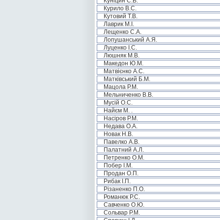
Куніцин С.В.
Курило В.С.
Кутовий Т.В.
Лаврик М.І.
Лещенко С.А.
Лопушанський А.Я.
Луценко І.С.
Люшняк М.В.
Македон Ю.М.
Матвієнко А.С.
Матківський Б.М.
Мацола Р.М.
Мельниченко В.В.
Мусій О.С.
Найєм М. .
Насіров Р.М.
Недава О.А.
Новак Н.В.
Павелко А.В.
Палатний А.Л.
Петренко О.М.
Побер І.М.
Продан О.П.
Рибак І.П.
Різаненко П.О.
Романюк Р.С.
Савченко О.Ю.
Сольвар Р.М.