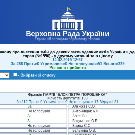
Верховна Рада України
Офіційний вебпортал парламенту України
акону про внесення змін до деяких законодавчих актів України що
справ (№1550) - у другому читанні та в цілому
12.02.2015 12:57
За:288 Проти:0 Утрималися:0 Не голосували:51 Всього:339
Рішення прийнято
- Вибрати зі списку
Фракція ПАРТІЇ "БЛОК ПЕТРА ПОРОШЕНКА"
Кількість депутатів: 150
За:112 Проти:0 Утрималися:0 Не голосували:17 Відсутні:21
За
Алєксєєв С.О.
Не голосував
Антонищак А.Ф.
За
Ар’єв В.І.
За
Бакуменко О.Б.
Не голосував
Барна С.С.
Не голосував
Бєлькова О.В.