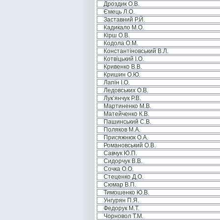
Дроздик О.В.
Ємець Л.О.
Заставний Р.Й.
Кадикало М.О.
Кірш О.В.
Кодола О.М.
Константіновський В.Л.
Котвіцький І.О.
Кривенко В.В.
Кришин О.Ю.
Лапін І.О.
Ледовських О.В.
Лук’янчук Р.В.
Мартиненко М.В.
Матейченко К.В.
Пашинський С.В.
Поляков М.А.
Присяжнюк О.А.
Романовський О.В.
Савчук Ю.П.
Сидорчук В.В.
Сочка О.О.
Стеценко Д.О.
Сюмар В.П.
Тимошенко Ю.В.
Унгурян П.Я.
Федорук М.Т.
Чорновол Т.М.