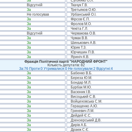
За
Сугоняко О.Л.
Відсутній
Ткачук Г.В.
За
Третьяков О.Ю.
Не голосував
Урбанський О.І.
За
Фірсов Є.П.
За
Фролов М.О.
За
Чекіта Г.Л.
Відсутній
Червакова О.В.
За
Чумак В.В.
За
Шинькович А.В.
За
Юрик Т.З.
За
Юрчишин П.В.
За
Яриніч К.В.
Фракція Політичної партії "НАРОДНИЙ ФРОНТ"
Кількість депутатів: 82
За:76 Проти:0 Утрималися:0 Не голосували:2 Відсутні:4
За
Бабенко В.Б.
За
Береза Ю.М.
За
Бондар М.Л.
За
Бурбак М.Ю.
За
Васюник І.В.
За
Висоцький С.В.
За
Войцеховська С.М.
За
Геращенко А.Ю.
За
Гриневич Л.М.
За
Дейдей Є.С.
За
Дзензерський Д.В.
За
Дирів А.Б.
За
Драюк С.Є.