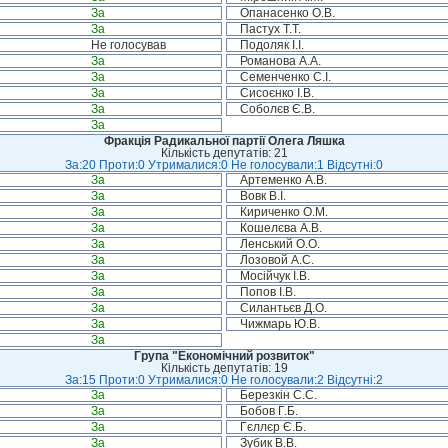
За
Опанасенко О.В.
За
Пастух Т.Т.
Не голосував
Подоляк І.І.
За
Романова А.А.
За
Семенченко С.І.
За
Сисоєнко І.В.
За
Соболєв Є.В.
За
Фракція Радикальної партії Олега Ляшка
Кількість депутатів: 21
За:20 Проти:0 Утрималися:0 Не голосували:1 Відсутні:0
За
Артеменко А.В.
За
Вовк В.І.
За
Кириченко О.М.
За
Кошелєва А.В.
За
Ленський О.О.
За
Лозовой А.С.
За
Мосійчук І.В.
За
Попов І.В.
За
Силантьєв Д.О.
За
Чижмарь Ю.В.
За
Група "Економічний розвиток"
Кількість депутатів: 19
За:15 Проти:0 Утрималися:0 Не голосували:2 Відсутні:2
За
Березкін С.С.
За
Бобов Г.Б.
За
Гєллєр Є.Б.
За
Зубик В.В.