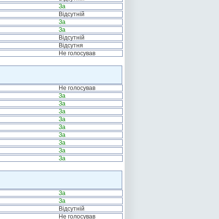
За
Відсутній
За
За
Відсутній
Відсутня
Не голосував
Не голосував
За
За
За
За
За
За
За
За
За
За
За
Відсутній
Не голосував