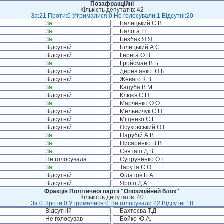
Позафракційні
Кількість депутатів: 42
За:21 Проти:0 Утрималися:0 Не голосували:1 Відсутні:20
За
Балицький Є.В.
За
Балога І.І.
За
Безбах Я.Я.
Відсутній
Білецький А.Є.
Відсутній
Герега О.В.
За
Гройсман В.Б.
Відсутній
Дерев’янко Ю.Б.
Відсутній
Жеваго К.В.
За
Кацуба В.М.
Відсутній
Клюєв С.П.
За
Марченко О.О.
Відсутній
Мельничук С.П.
Відсутній
Міщенко С.Г.
Відсутній
Осуховський О.І.
За
Парубій А.В.
За
Писаренко В.В.
За
Святаш Д.В.
Не голосувала
Супруненко О.І.
За
Тарута С.О.
Відсутній
Філатов Б.А.
Відсутній
Ярош Д.А.
Фракція Політичної партії "Опозиційний блок"
Кількість депутатів: 40
За:0 Проти:0 Утрималися:0 Не голосували:22 Відсутні:18
Відсутній
Бахтеєва Т.Д.
Не голосував
Бойко Ю.А.