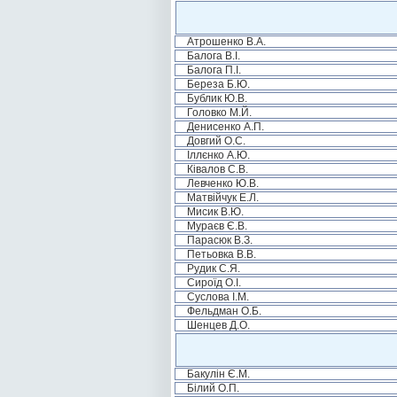
Атрошенко В.А.
Балога В.І.
Балога П.І.
Береза Б.Ю.
Бублик Ю.В.
Головко М.Й.
Денисенко А.П.
Довгий О.С.
Іллєнко А.Ю.
Ківалов С.В.
Левченко Ю.В.
Матвійчук Е.Л.
Мисик В.Ю.
Мураєв Є.В.
Парасюк В.З.
Петьовка В.В.
Рудик С.Я.
Сироїд О.І.
Суслова І.М.
Фельдман О.Б.
Шенцев Д.О.
Бакулін Є.М.
Білий О.П.