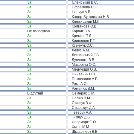
За
Єленський В.Є.
За
Єфремова І.О.
За
Іванчук А.В.
За
Кацер-Бучковська Н.В.
За
Княжицький М.Л.
За
Колганова О.В.
Не голосував
Корчик В.А.
За
Кремінь Т.Д.
За
Кривошея Г.Г.
За
Ксенжук О.С.
За
Левус А.М.
За
Логвинський Г.В.
За
Лунченко В.В.
За
Масоріна О.С.
За
Медуниця О.В.
За
Пинзеник П.В.
За
Помазанов А.В.
За
Река А.О.
За
Романюк В.М.
Відсутній
Семерак О.М.
За
Соляр В.М.
За
Сташук В.Ф.
За
Сторожук Д.А.
За
Тетерук А.А.
За
Тимчук Д.Б.
За
Фаєрмарк С.О.
За
Хміль М.М.
За
Шкварилюк В.В.