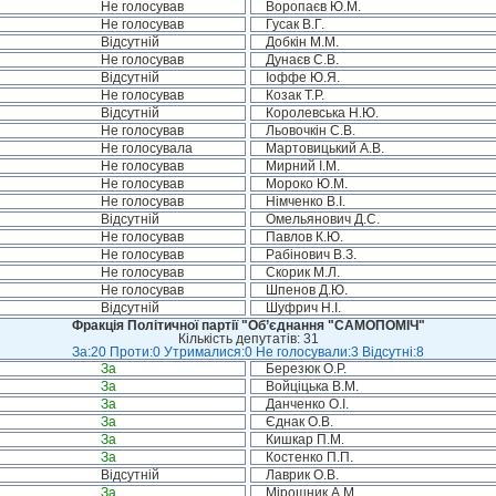
Не голосував
Воропаєв Ю.М.
Не голосував
Гусак В.Г.
Відсутній
Добкін М.М.
Не голосував
Дунаєв С.В.
Відсутній
Іоффе Ю.Я.
Не голосував
Козак Т.Р.
Відсутній
Королевська Н.Ю.
Не голосував
Льовочкін С.В.
Не голосувала
Мартовицький А.В.
Не голосував
Мирний І.М.
Не голосував
Мороко Ю.М.
Не голосував
Німченко В.І.
Відсутній
Омельянович Д.С.
Не голосував
Павлов К.Ю.
Не голосував
Рабінович В.З.
Не голосував
Скорик М.Л.
Не голосував
Шпенов Д.Ю.
Відсутній
Шуфрич Н.І.
Фракція Політичної партії "Об’єднання "САМОПОМІЧ"
Кількість депутатів: 31
За:20 Проти:0 Утрималися:0 Не голосували:3 Відсутні:8
За
Березюк О.Р.
За
Войціцька В.М.
За
Данченко О.І.
За
Єднак О.В.
За
Кишкар П.М.
За
Костенко П.П.
Відсутній
Лаврик О.В.
За
Мірошник А.М.