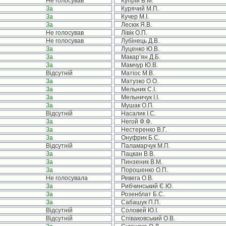
Не голосував
Купрій В.М.
За
Курячий М.П.
За
Кучер М.І.
За
Лесюк Я.В.
Не голосував
Лівік О.П.
Не голосував
Лубінець Д.В.
За
Луценко Ю.В.
За
Макар’ян Д.Б.
За
Мамчур Ю.В.
Відсутній
Матіос М.В.
За
Матузко О.О.
За
Мельник С.І.
За
Мельничук І.І.
За
Мушак О.П.
Відсутній
Насалик І.С.
За
Негой Ф.Ф.
За
Нестеренко В.Г.
За
Онуфрик Б.С.
Відсутній
Паламарчук М.П.
За
Пацкан В.В.
За
Пинзеник В.М.
За
Порошенко О.П.
Не голосувала
Ревега О.В.
За
Рибчинський Є.Ю.
За
Розенблат Б.С.
За
Сабашук П.П.
Відсутній
Соловей Ю.І.
Відсутній
Співаковський О.В.