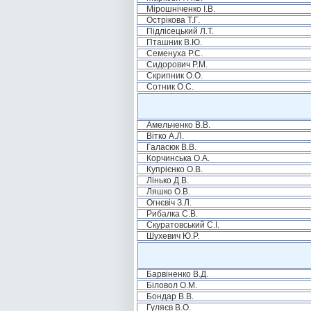
Мірошніченко І.В.
Острікова Т.Г.
Підлісецький Л.Т.
Пташник В.Ю.
Семенуха Р.С.
Сидорович Р.М.
Скрипник О.О.
Сотник О.С.
Амельченко В.В.
Вітко А.Л.
Галасюк В.В.
Корчинська О.А.
Купрієнко О.В.
Лінько Д.В.
Ляшко О.В.
Огнєвіч З.Л.
Рибалка С.В.
Скуратовський С.І.
Шухевич Ю.Р.
Барвіненко В.Д.
Біловол О.М.
Бондар В.В.
Гуляєв В.О.