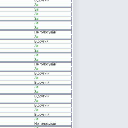
Відсутній
За
За
За
За
За
За
Не голосував
За
Відсутня
За
За
За
За
Не голосував
За
Відсутній
За
Відсутній
За
За
Відсутній
За
Відсутній
За
Відсутній
За
Не голосував