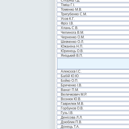
Спориш І.Д.
Тіміш Г.І.
Томенко М.В.
Тригубенко С.М.
Усов К.Г.
Фріз І.В.
Хлань С.В.
Чепинога В.М.
Черненко О.М.
Шевченко О.Л.
Южаніна Н.П.
Юринець О.В.
Яніцький В.П.
Алексєєв І.С.
Бабій Ю.Ю.
Бойко О.П.
Бриченко І.В.
Ванат П.М.
Величкович М.Р.
Вознюк Ю.В.
Гаврилюк М.В.
Горбунов О.В.
Гузь І.В.
Денісова Л.Л.
Дзюблик П.В.
Донець Т.А.