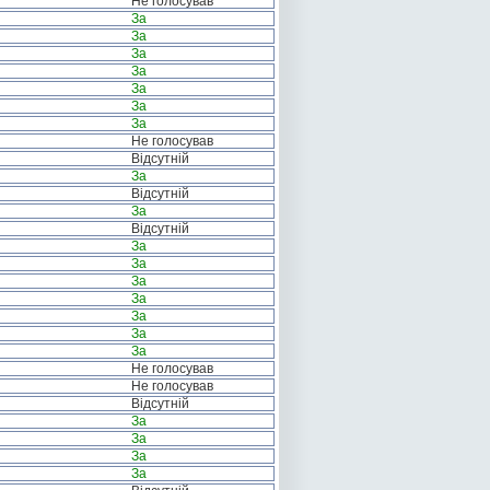
Не голосував
За
За
За
За
За
За
За
Не голосував
Відсутній
За
Відсутній
За
Відсутній
За
За
За
За
За
За
За
Не голосував
Не голосував
Відсутній
За
За
За
За