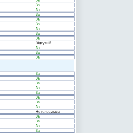
За
За
За
За
За
За
За
За
За
Відсутній
За
За
За
За
За
За
За
За
За
За
За
Не голосувала
За
За
За
За