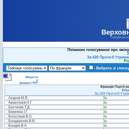
Верховн
Офіційний в
Поіменне голосування про зміну
2
За:420 Проти:0 Утрима
Рі
- Вибрати зі списк
Зберегти
в
форматі RTF
Фракція Партії р
Кіль
За:165 Проти:0 Утрим
Азаров М.Я.
За
Аркаллаєв Н.Г.
За
Бахтеєва Т.Д.
За
Бережна І.Г.
За
Богуслаєв В.О.
За
Бондаренко В.В.
За
Бондик В.А.
За