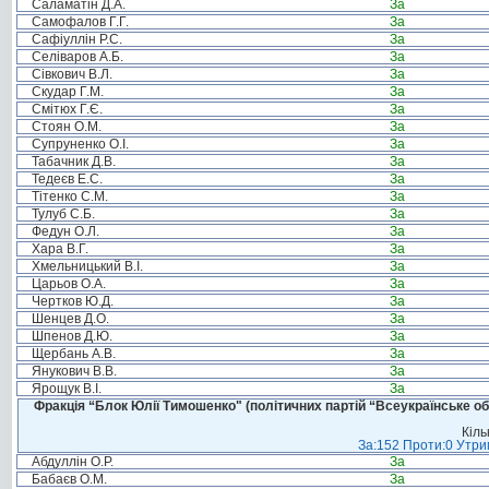
Саламатін Д.А.
За
Самофалов Г.Г.
За
Сафіуллін Р.С.
За
Селіваров А.Б.
За
Сівкович В.Л.
За
Скудар Г.М.
За
Смітюх Г.Є.
За
Стоян О.М.
За
Супруненко О.І.
За
Табачник Д.В.
За
Тедеєв Е.С.
За
Тітенко С.М.
За
Тулуб С.Б.
За
Федун О.Л.
За
Хара В.Г.
За
Хмельницький В.І.
За
Царьов О.А.
За
Чертков Ю.Д.
За
Шенцев Д.О.
За
Шпенов Д.Ю.
За
Щербань А.В.
За
Янукович В.В.
За
Ярощук В.І.
За
Фракція “Блок Юлії Тимошенко" (політичних партій “Всеукраїнське об
Кіль
За:152 Проти:0 Утрим
Абдуллін О.Р.
За
Бабаєв О.М.
За