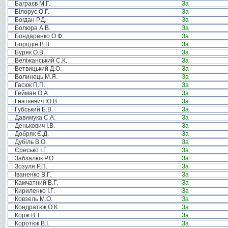
Баграєв М.Г.
За
Білорус О.Г.
За
Богдан Р.Д.
За
Болюра А.В.
За
Бондаренко О.Ф.
За
Бородін В.В.
За
Буряк О.В.
За
Веліжанський С.К.
За
Ветвицький Д.О.
За
Волинець М.Я.
За
Гасюк П.П.
За
Гейман О.А.
За
Гнаткевич Ю.В.
За
Губський Б.В.
За
Давимука С.А.
За
Денькович І.В.
За
Добряк Є.Д.
За
Дубіль В.О.
За
Єресько І.Г.
За
Забзалюк Р.О.
За
Зозуля Р.П.
За
Іваненко В.Г.
За
Камчатний В.Г.
За
Кириленко І.Г.
За
Ковзель М.О.
За
Кондратюк О.К.
За
Корж В.Т.
За
Коротюк В.І.
За