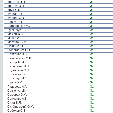
Костенко П.І.
За
Кравчук В.П.
За
Крук Ю.Б.
За
Курило В.С.
За
Курпіль С.В.
За
Левцун В.І.
За
Логвиненко О.С.
За
Лук’янчук Р.В.
За
Макієнко В.П.
За
Міщенко С.Г.
За
Мостіпан У.М.
За
Олійник В.С.
За
Омельченко Г.О.
За
Павленко В.В.
За
Пашинський С.В.
За
Петрук М.М.
За
Пилипенко В.П.
За
Подгорний С.П.
За
Полунєєв Ю.В.
За
Потапчук М.Л.
За
Пудов Б.М.
За
Радовець А.А.
За
Савченко І.В.
За
Семерак О.М.
За
Сенченко А.В.
За
Сігал Є.Я.
За
Скибінецький О.М.
За
Соболєв С.В.
За