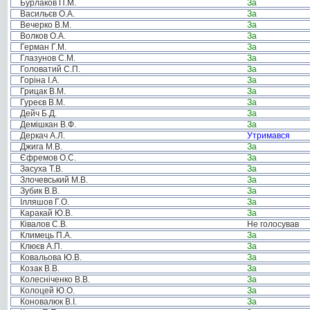
Бурлаков П.М.
За
Васильєв О.А.
За
Вечерко В.М.
За
Волков О.А.
За
Герман Г.М.
За
Глазунов С.М.
За
Головатий С.П.
За
Горіна І.А.
За
Грицак В.М.
За
Гуреєв В.М.
За
Дейч Б.Д.
За
Демішкан В.Ф.
За
Деркач А.Л.
Утримався
Джига М.В.
За
Єфремов О.С.
За
Засуха Т.В.
За
Злочевський М.В.
За
Зубик В.В.
За
Ілляшов Г.О.
За
Каракай Ю.В.
За
Ківалов С.В.
Не голосував
Климець П.А.
За
Клюєв А.П.
За
Ковальова Ю.В.
За
Козак В.В.
За
Колесніченко В.В.
За
Колоцей Ю.О.
За
Коновалюк В.І.
За