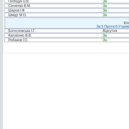
Поліщук О.В.
За
Сінченко В.М.
За
Шаров І.Ф.
За
Шмідт М.О.
За
Кіл
За:5 Проти:0 Утрим
Богословська І.Г.
Відсутня
Каплієнко В.В.
За
Рибаков І.О.
За