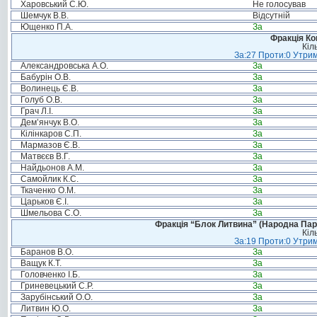
Харовський С.Ю.
Не голосував
Шемчук В.В.
Відсутній
Ющенко П.А.
За
Фракція Ком
Кіл
За:27 Проти:0 Утрим
Александровська А.О.
За
Бабурін О.В.
За
Волинець Є.В.
За
Голуб О.В.
За
Грач Л.І.
За
Дем’янчук В.О.
За
Кілінкаров С.П.
За
Мармазов Є.В.
За
Матвєєв В.Г.
За
Найдьонов А.М.
За
Самойлик К.С.
За
Ткаченко О.М.
За
Царьков Є.І.
За
Шмельова С.О.
За
Фракція “Блок Литвина” (Народна Парті
Кіл
За:19 Проти:0 Утрим
Баранов В.О.
За
Ващук К.Т.
За
Головченко І.Б.
За
Гриневецький С.Р.
За
Зарубінський О.О.
За
Литвин Ю.О.
За