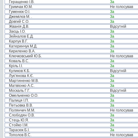
Геращенко І.В.
За
Гримчак Ю.М.
Не голосував
Гуменюк О.І.
За
Джемілєв М. .
За
Довгий С.О.
За
Жванія Д.В.
Відсутній
Заєць І.О.
За
Зейналов Е.Д.
За
Карпук В.Г.
За
Катеринчук М.Д.
За
Кириленко В.А.
За
Ключковський Ю.Б.
Не голосував
Коваль В.С.
За
Кріль І.І.
За
Куликов К.Б.
Відсутній
Лук’янова К.Є.
За
Мартиненко М.В.
За
Матвієнко А.С.
За
Москаль Г.Г.
Відсутній
Омельченко О.О.
За
Палиця І.П.
За
Петьовка В.В.
За
Полянчич М.М.
Не голосував
Слободян О.В.
За
Стець Ю.Я.
За
Стойко І.М.
За
Тарасюк Б.І.
За
Тополов В.С.
Не голосував