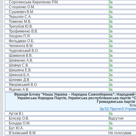
Сорочинська-Кириленко Р.М.
За
Стешенко О.М.
За
Сушкевич В.М.
За
Терьохін С.А.
За
Томенко М.В.
За
Трегубов Ю.В.
За
Трофименко В.В.
За
Унгурян П.Я.
За
Фельдман О.Б.
За
Чепинога В.М.
За
Чудновський В.О.
За
Шаманов В.В.
За
Шевченко А.В.
За
Шевчук С.В.
За
Шишкіна Е.В.
За
Шиянов Б.А.
За
Шлемко Д.В.
За
Яворівський В.О.
За
Яценко А.В.
За
Фракція Блоку “Наша Україна – Народна Самооборона”: Народний Со
Українська Народна Партія, Українська республіканська партія “
Громадянська партія 
Кіл
За:52 Проти:0 Утрима
Ар’єв В.І.
За
Білозір О.В.
Відсутня
Бондар О.М.
За
Бут Ю.А.
За
В’язівський В.М.
Не голосував