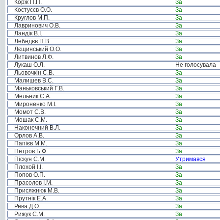
Корж П.П.
За
Костусєв О.О.
За
Круглов М.П.
За
Лавринович О.В.
За
Ландік В.І.
За
Лебедєв П.В.
За
Лєщинський О.О.
За
Литвинов Л.Ф.
За
Лукаш О.Л.
Не голосувала
Льовочкін С.В.
За
Малишев В.С.
За
Маньковський Г.В.
За
Мельник С.А.
За
Мироненко М.І.
За
Момот С.В.
За
Мошак С.М.
За
Наконечний В.Л.
За
Орлов А.В.
За
Папієв М.М.
За
Петров Б.Ф.
За
Піскун С.М.
Утримався
Плохой І.І.
За
Попов О.П.
За
Прасолов І.М.
За
Присяжнюк М.В.
За
Прутнік Е.А.
За
Рева Д.О.
За
Рижук С.М.
За