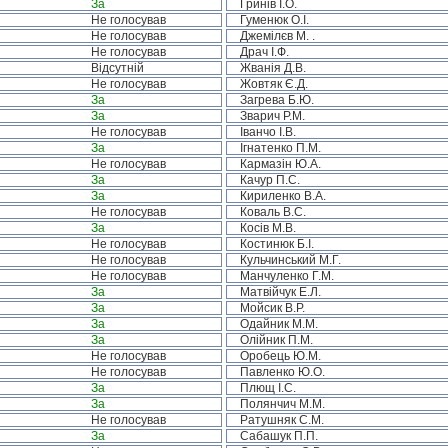
За
Гринів І.О.
Не голосував
Гуменюк О.І.
Не голосував
Джемілєв М. .
Не голосував
Драч І.Ф.
Відсутній
Жванія Д.В.
Не голосував
Жовтяк Є.Д.
За
Загрева Б.Ю.
За
Зварич Р.М.
Не голосував
Іванчо І.В.
За
Ігнатенко П.М.
Не голосував
Кармазін Ю.А.
За
Качур П.С.
За
Кириленко В.А.
Не голосував
Коваль В.С.
За
Косів М.В.
Не голосував
Костинюк Б.І.
Не голосував
Кульчинський М.Г.
Не голосував
Манчуленко Г.М.
За
Матвійчук Е.Л.
За
Мойсик В.Р.
За
Одайник М.М.
За
Олійник П.М.
Не голосував
Оробець Ю.М.
Не голосував
Павленко Ю.О.
За
Плющ І.С.
За
Полянчич М.М.
Не голосував
Ратушняк С.М.
За
Сабашук П.П.