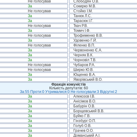
Не голосував
Слободян О.В.
За
Сокирко М.В.
Не голосував
Стойко І.М.
За
Танюк Л.С.
За
Тарасюк І.Г.
Не голосував
Ткач Р.В.
За
Томич І.Ф.
Не голосував
Трофименко В.В.
За
Удовенко Г.Й.
Не голосував
Філенко В.П.
За
Червоненко Є.А.
За
Черняк В.К.
За
Чорновіл Т.В.
Не голосував
Чубаров Р.А.
Не голосував
Ширко Ю.В.
За
Ющенко В.А.
За
Яворівський В.О.
Фракція комуністів
Кількість депутатів: 60
За:55 Проти:0 Утрималися:0 Не голосували:3 Відсутні:2
За
Алексєєв І.В.
За
Анісімов В.О.
За
Бабурін О.В.
За
Борщевський В.В.
За
Буйко Г.В.
За
Гінзбург О.П.
За
Голуб О.В.
За
Грачев О.О.
За
Доманський А.І.