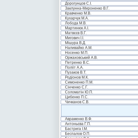
Дорогунцов С.І.
Заклунна-Мироненко В.Г.
Кравченко М.В.
Кухарчук М.А.
Лобода М.В.
Мартинюк А.І.
Матвєєв В.Г.
Мигович І.І.
Мішура В.Д.
Наливайко А.М.
Носенко М.П.
Оржаховський А.В.
Петренко В.С.
Полііт А.А.
Пузаков В.Т.
Родіонов М.К.
Симоненко П.М.
Сінченко С.Г.
Соломатін Ю.П.
Цибенко П.С.
Чичканов С.В.
Авраменко В.Ф.
Антоньєва Г.П.
Бастрига І.М.
Беспалов О.П.