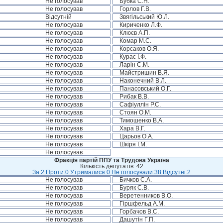
Не голосував
Бубка С.Н.
Не голосував
Горлов Г.В.
Відсутній
Звягільський Ю.Л.
Не голосував
Кириченко Л.Ф.
Не голосував
Клюєв А.П.
Не голосував
Комар М.С.
Не голосував
Корсаков О.Я.
Не голосував
Курас І.Ф.
Не голосував
Ларін С.М.
Не голосував
Майстришин В.Я.
Не голосував
Наконечний В.Л.
Не голосував
Панасовський О.Г.
Не голосував
Рибак В.В.
Не голосував
Сафіуллін Р.С.
Не голосував
Стоян О.М.
Не голосував
Тимошенко В.А.
Не голосував
Хара В.Г.
Не голосував
Царьов О.А.
Не голосував
Шкіря І.М.
Не голосував
Фракція партій ППУ та Трудова Україна
Кількість депутатів: 42
За:2 Проти:0 Утрималися:0 Не голосували:38 Відсутні:2
Не голосував
Бичков С.А.
Не голосував
Буряк С.В.
Не голосував
Веретенников В.О.
Не голосував
Гіршфельд А.М.
Не голосував
Горбачов В.С.
Не голосував
Дашутін Г.П.