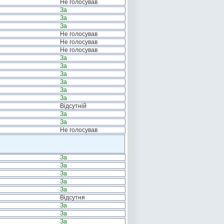
Не голосував
За
За
За
Не голосував
Не голосував
Не голосував
За
За
За
За
За
За
Відсутній
За
За
Не голосував
За
За
За
За
За
Відсутня
За
За
За