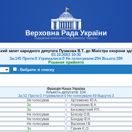
Верховна Рада України
Офіційний вебпортал парламенту України
кий запит народного депутата Пузакова В.Т. до Міністра охорони зд
03.10.2003 10:30
За:145 Проти:0 Утрималися:0 Не голосували:254 Всього:399
Рішення прийнято
- Вибрати зі списку
Фракція Наша Україна
Кількість депутатів: 104
За:52 Проти:0 Утрималися:0 Не голосували:49 Відсутні:3
Не голосував
Артеменко Ю.А.
За
Атрошенко В.А.
За
Безсмертний Р.П.
Не голосував
Білозір О.В.
Не голосував
Бондар В.Н.
Не голосував
Васюник І.В.
За
Гірник Є.О.