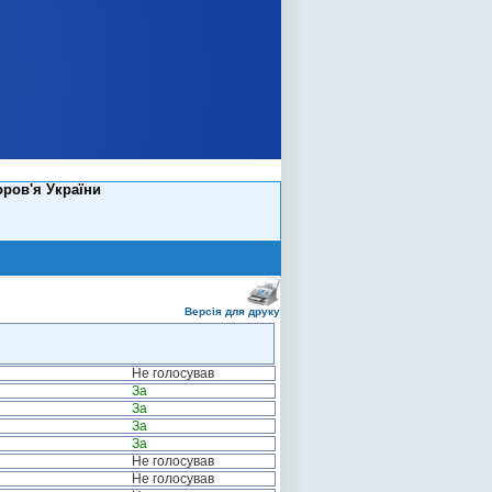
оров'я України
Версія для друку
Не голосував
За
За
За
За
Не голосував
Не голосував