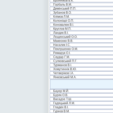
Бронніков В.К.
Горбаль В.М.
Димінський П.П.
Зубанов В.О.
Клімов Л.М.
Колоніарі О.П.
Коновалюк В.І.
Круглов М.П.
Ландик В.І.
Лєщинський О.О.
Макеєнко В.В.
Насалик І.С.
Пеклушенко О.М.
Римарук О.І.
Скудар Г.М.
Сулковський П.Г.
Турманов В.І.
Хомутиннік В.Ю.
Четверіков І.А.
Янковський М.А.
Бауер М.Й.
Буряк О.В.
Васадзе Т.Ш.
Гадяцький Л.М.
Гладкіх В.І.
Гуреєв В.М.