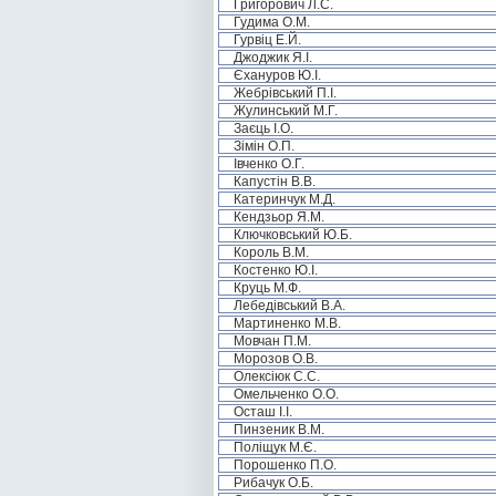
Григорович Л.С.
Гудима О.М.
Гурвіц Е.Й.
Джоджик Я.І.
Єхануров Ю.І.
Жебрівський П.І.
Жулинський М.Г.
Заєць І.О.
Зімін О.П.
Івченко О.Г.
Капустін В.В.
Катеринчук М.Д.
Кендзьор Я.М.
Ключковський Ю.Б.
Король В.М.
Костенко Ю.І.
Круць М.Ф.
Лебедівський В.А.
Мартиненко М.В.
Мовчан П.М.
Морозов О.В.
Олексіюк С.С.
Омельченко О.О.
Осташ І.І.
Пинзеник В.М.
Поліщук М.Є.
Порошенко П.О.
Рибачук О.Б.