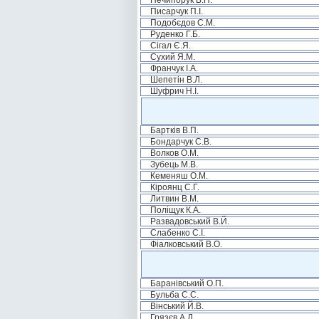
Нечипорук В.П.
Писарчук П.І.
Подобєдов С.М.
Руденко Г.Б.
Сігал Є.Я.
Сухий Я.М.
Франчук І.А.
Шепетін В.Л.
Шуфрич Н.І.
Бартків В.П.
Бондарчук С.В.
Волков О.М.
Зубець М.В.
Кеменяш О.М.
Кіроянц С.Г.
Литвин В.М.
Поліщук К.А.
Развадовський В.Й.
Слабенко С.І.
Фіалковський В.О.
Баранівський О.П.
Бульба С.С.
Вінський Й.В.
Грязєв А.Д.