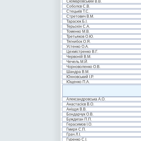
Скомаровський В.В.
Соболєв С.В.
Стецьків Т.С.
Стретович В.М.
Тарасюк Б.І.
Терьохін С.А.
Томенко М.В.
Третьяков О.Ю.
Тягнибок О.Я.
Устенко О.А.
Цехмістренко В.Г.
Червоній В.М.
Чечель М.Й.
Чорноволенко О.В.
Шандра В.М.
Юхновський І.Р.
Ющенко П.А.
Александровська А.О.
Анастасієв В.О.
Аніщук В.В.
Бондарчук О.В.
Буждиган П.П.
Герасимов І.О.
Гмиря С.П.
Грач Л.І.
Гуренко С.І.