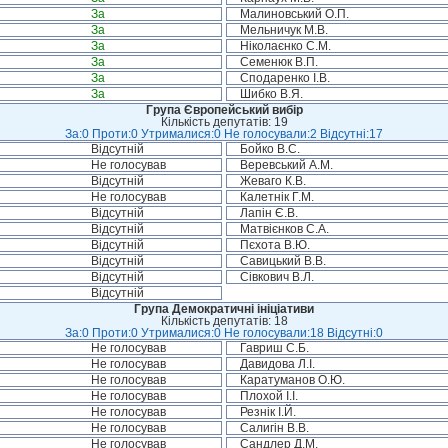
За
Малиновський О.П.
За
Мельничук М.В.
За
Ніколаєнко С.М.
За
Семенюк В.П.
За
Сподаренко І.В.
За
Шибко В.Я.
Група Європейський вибір
Кількість депутатів: 19
За:0 Проти:0 Утрималися:0 Не голосували:2 Відсутні:17
Відсутній
Бойко В.С.
Не голосував
Веревський А.М.
Відсутній
Жеваго К.В.
Не голосував
Калетнік Г.М.
Відсутній
Лапін Є.В.
Відсутній
Матвієнков С.А.
Відсутній
Пєхота В.Ю.
Відсутній
Савицький В.В.
Відсутній
Сівкович В.Л.
Відсутній
Група Демократичні ініціативи
Кількість депутатів: 18
За:0 Проти:0 Утрималися:0 Не голосували:18 Відсутні:0
Не голосував
Гавриш С.Б.
Не голосував
Давидова Л.І.
Не голосував
Каратуманов О.Ю.
Не голосував
Плохой І.І.
Не голосував
Резнік І.Й.
Не голосував
Салигін В.В.
Не голосував
Сандлер Д.М.