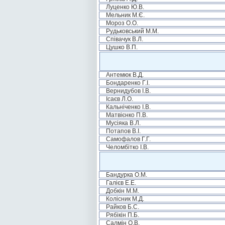
Луценко Ю.В.
Мельник М.Є.
Мороз О.О.
Рудьковський М.М.
Співачук В.Л.
Цушко В.П.
Антемюк В.Д.
Бондаренко Г.І.
Вернидубов І.В.
Ісаєв Л.О.
Кальніченко І.В.
Матвієнко П.В.
Мусіяка В.Л.
Потапов В.І.
Самофалов Г.Г.
Челомбітко І.В.
Бандурка О.М.
Галієв Е.Е.
Добкін М.М.
Колісник М.Д.
Райков Б.С.
Рябікін П.Б.
Салмін О.В.