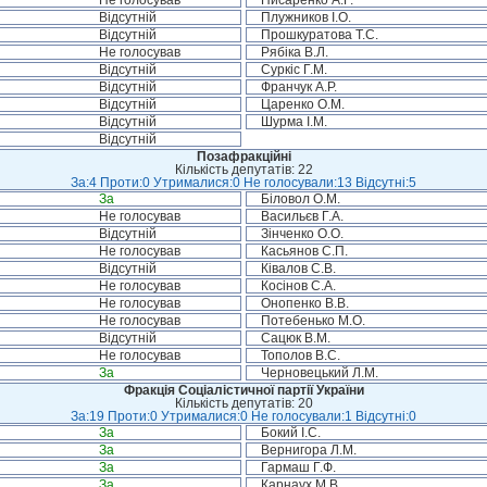
Не голосував
Писаренко А.Г.
Відсутній
Плужников І.О.
Відсутній
Прошкуратова Т.С.
Не голосував
Рябіка В.Л.
Відсутній
Суркіс Г.М.
Відсутній
Франчук А.Р.
Відсутній
Царенко О.М.
Відсутній
Шурма І.М.
Відсутній
Позафракційні
Кількість депутатів: 22
За:4 Проти:0 Утрималися:0 Не голосували:13 Відсутні:5
За
Біловол О.М.
Не голосував
Васильєв Г.А.
Відсутній
Зінченко О.О.
Не голосував
Касьянов С.П.
Відсутній
Ківалов С.В.
Не голосував
Косінов С.А.
Не голосував
Онопенко В.В.
Не голосував
Потебенько М.О.
Відсутній
Сацюк В.М.
Не голосував
Тополов В.С.
За
Черновецький Л.М.
Фракція Соціалістичної партії України
Кількість депутатів: 20
За:19 Проти:0 Утрималися:0 Не голосували:1 Відсутні:0
За
Бокий І.С.
За
Вернигора Л.М.
За
Гармаш Г.Ф.
За
Карнаух М.В.