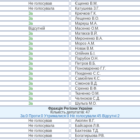
Не голосував
Єщенко В.М.
Не голосувала
Катушева З.Г.
За
Крючков Г.К.
За
Лещенко В.О.
За
Маркуш М.А.
Відсутній
Масенко О.М.
За
Матвєєв В.Й.
За
Мироненко В.А.
За
Мороз А.М.
За
Новак В.М.
За
Олійник Б.І.
За
Парубок О.Н.
За
Петров В.Б.
За
Пономаренко Г.Г.
За
Пхиденко С.С.
За
Самойлик К.С.
За
Сімонов В.Д.
За
Сіренко В.Ф.
За
Ткаченко О.М.
За
Челноков С.Д.
За
Шульга М.О.
Фракція Регіони України
Кількість депутатів: 47
За:0 Проти:0 Утрималися:0 Не голосували:45 Відсутні:2
Не голосував
Акопян В.Г.
Не голосувала
Байсаров Л.В.
Не голосував
Бахтеєва Т.Д.
Не голосував
Богатирьова Р.В.