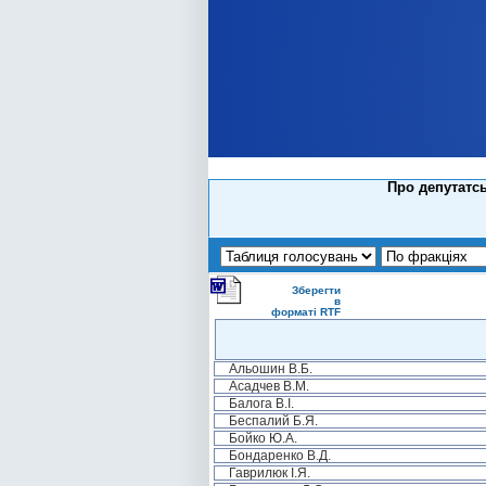
Про депутатсь
Зберегти
в
форматі RTF
Альошин В.Б.
Асадчев В.М.
Балога В.І.
Беспалий Б.Я.
Бойко Ю.А.
Бондаренко В.Д.
Гаврилюк І.Я.