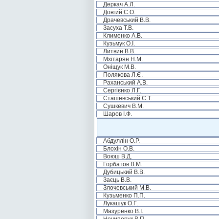
Деркач А.Л.
Довгий С.О.
Драчевський В.В.
Засуха Т.В.
Клименко А.В.
Кузьмук О.І.
Литвин В.В.
Мхітарян Н.М.
Оніщук М.В.
Полякова Л.Є.
Раханський А.В.
Сергієнко Л.Г.
Сташевський С.Т.
Сушкевич В.М.
Шаров І.Ф.
Абдуллін О.Р.
Блохін О.В.
Воюш В.Д.
Горбатов В.М.
Дубицький В.В.
Заєць В.В.
Злочевський М.В.
Кузьменко П.П.
Лукашук О.Г.
Мазуренко В.І.