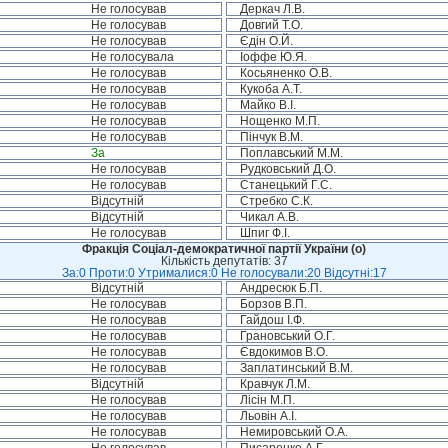
Не голосував
Деркач Л.В.
Не голосував
Довгий Т.О.
Не голосував
Єдін О.Й.
Не голосувала
Іоффе Ю.Я.
Не голосував
Косьяненко О.В.
Не голосував
Кукоба А.Т.
Не голосував
Майко В.І.
Не голосував
Нощенко М.П.
Не голосував
Пінчук В.М.
За
Поплавський М.М.
Не голосував
Рудковський Д.О.
Не голосував
Станецький Г.С.
Відсутній
Стребко С.К.
Відсутній
Чикал А.В.
Не голосував
Шпиг Ф.І.
Фракція Соціал-демократичної партії України (о)
Кількість депутатів: 37
За:0 Проти:0 Утрималися:0 Не голосували:20 Відсутні:17
Відсутній
Андресюк Б.П.
Не голосував
Борзов В.П.
Не голосував
Гайдош І.Ф.
Не голосував
Грановський О.Г.
Не голосував
Євдокимов В.О.
Не голосував
Заплатинський В.М.
Відсутній
Кравчук Л.М.
Не голосував
Лісін М.П.
Не голосував
Льовін А.І.
Не голосував
Немировський О.А.