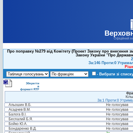
Верховн
Офіційний в
Про поправку №279 від Комітету (Проект Закону про внесення зм
Закону України "Про Державни
2
За:146 Проти:0 Утрима
Ріш
- Вибрати зі списк
Зберегти
в
форматі RTF
Фра
Кіль
За:1 Проти:0 Утримал
Альошин В.Б.
Не голосував
Асадчев В.М.
Не голосував
Балога В.І.
Не голосував
Беспалий Б.Я.
Не голосував
Бойко Ю.А.
Не голосував
Бондаренко В.Д.
Не голосував