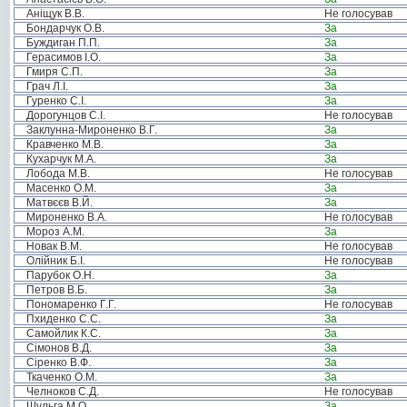
Аніщук В.В.
Не голосував
Бондарчук О.В.
За
Буждиган П.П.
За
Герасимов І.О.
За
Гмиря С.П.
За
Грач Л.І.
За
Гуренко С.І.
За
Дорогунцов С.І.
Не голосував
Заклунна-Мироненко В.Г.
За
Кравченко М.В.
За
Кухарчук М.А.
За
Лобода М.В.
Не голосував
Масенко О.М.
За
Матвєєв В.Й.
За
Мироненко В.А.
Не голосував
Мороз А.М.
За
Новак В.М.
Не голосував
Олійник Б.І.
Не голосував
Парубок О.Н.
За
Петров В.Б.
За
Пономаренко Г.Г.
Не голосував
Пхиденко С.С.
За
Самойлик К.С.
За
Сімонов В.Д.
За
Сіренко В.Ф.
За
Ткаченко О.М.
За
Челноков С.Д.
Не голосував
Шульга М.О.
За