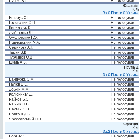
Цушко В.П.
Не голосував
Фракція
Кіл
За:0 Проти:0 Утрима
Білорус О.Г.
Не голосував
Головатий С.П.
Не голосував
Кирильчук Є.І.
Не голосував
Лук'яненко Л.Г.
Не голосував
Омельченко Г.О.
Не голосував
Павловський М.А.
Не голосував
Семинога А.І.
Не голосував
Таран В.В.
Не голосував
Турчинов О.В.
Не голосував
Шкіль А.В.
Не голосував
Група Д
Кіл
За:0 Проти:0 Утрима
Бандурка О.М.
Не голосував
Галієв Е.Е.
Не голосував
Добкін М.М.
Не голосував
Колісник М.Д.
Не голосував
Райков Б.С.
Не голосував
Рябікін П.Б.
Не голосував
Салмін О.В.
Не голосував
Святаш Д.В.
Не голосував
Ярославський О.В.
Не голосував
Фракція 
Кіл
За:2 Проти:0 Утрима
Борзих О.І.
Не голосував