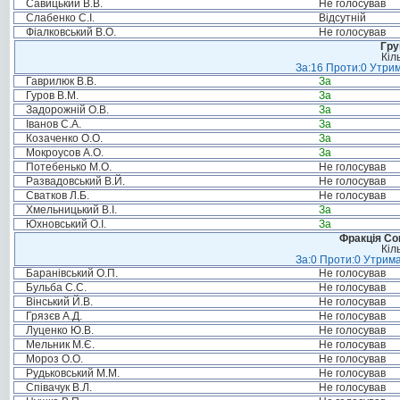
Савицький В.В.
Не голосував
Слабенко С.І.
Відсутній
Фіалковський В.О.
Не голосував
Гру
Кіл
За:16 Проти:0 Утрим
Гаврилюк В.В.
За
Гуров В.М.
За
Задорожній О.В.
За
Іванов С.А.
За
Козаченко О.О.
За
Мокроусов А.О.
За
Потебенько М.О.
Не голосував
Развадовський В.Й.
Не голосував
Сватков Л.Б.
Не голосував
Хмельницький В.І.
За
Юхновський О.І.
За
Фракція Соц
Кіл
За:0 Проти:0 Утрима
Баранівський О.П.
Не голосував
Бульба С.С.
Не голосував
Вінський Й.В.
Не голосував
Грязєв А.Д.
Не голосував
Луценко Ю.В.
Не голосував
Мельник М.Є.
Не голосував
Мороз О.О.
Не голосував
Рудьковський М.М.
Не голосував
Співачук В.Л.
Не голосував