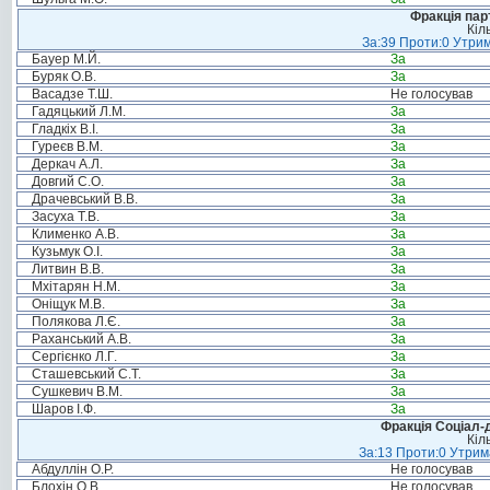
Фракція пар
Кіл
За:39 Проти:0 Утрим
Бауер М.Й.
За
Буряк О.В.
За
Васадзе Т.Ш.
Не голосував
Гадяцький Л.М.
За
Гладкіх В.І.
За
Гуреєв В.М.
За
Деркач А.Л.
За
Довгий С.О.
За
Драчевський В.В.
За
Засуха Т.В.
За
Клименко А.В.
За
Кузьмук О.І.
За
Литвин В.В.
За
Мхітарян Н.М.
За
Оніщук М.В.
За
Полякова Л.Є.
За
Раханський А.В.
За
Сергієнко Л.Г.
За
Сташевський С.Т.
За
Сушкевич В.М.
За
Шаров І.Ф.
За
Фракція Соціал-д
Кіл
За:13 Проти:0 Утрима
Абдуллін О.Р.
Не голосував
Блохін О.В.
Не голосував