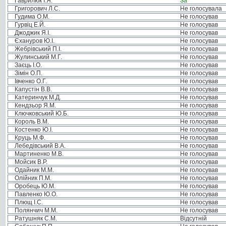
Гаврилюк І.Я.
За
Григорович Л.С.
Не голосувала
Гудима О.М.
Не голосував
Гурвіц Е.Й.
Не голосував
Джоджик Я.І.
Не голосував
Єхануров Ю.І.
Не голосував
Жебрівський П.І.
Не голосував
Жулинський М.Г.
Не голосував
Заєць І.О.
Не голосував
Зімін О.П.
Не голосував
Івченко О.Г.
Не голосував
Капустін В.В.
Не голосував
Катеринчук М.Д.
Не голосував
Кендзьор Я.М.
Не голосував
Ключковський Ю.Б.
Не голосував
Король В.М.
Не голосував
Костенко Ю.І.
Не голосував
Круць М.Ф.
Не голосував
Лебедівський В.А.
Не голосував
Мартиненко М.В.
Не голосував
Мойсик В.Р.
Не голосував
Одайник М.М.
Не голосував
Олійник П.М.
Не голосував
Оробець Ю.М.
Не голосував
Павленко Ю.О.
Не голосував
Плющ І.С.
Не голосував
Полянчич М.М.
Не голосував
Ратушняк С.М.
Відсутній