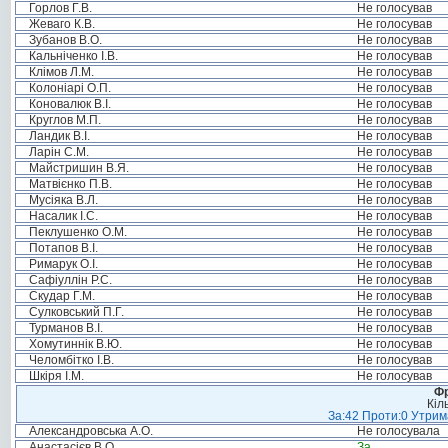
Горлов Г.В.
Не голосував
Жеваго К.В.
Не голосував
Зубанов В.О.
Не голосував
Кальніченко І.В.
Не голосував
Клімов Л.М.
Не голосував
Колоніарі О.П.
Не голосував
Коновалюк В.І.
Не голосував
Круглов М.П.
Не голосував
Ландик В.І.
Не голосував
Ларін С.М.
Не голосував
Майстришин В.Я.
Не голосував
Матвієнко П.В.
Не голосував
Мусіяка В.Л.
Не голосував
Насалик І.С.
Не голосував
Пеклушенко О.М.
Не голосував
Потапов В.І.
Не голосував
Римарук О.І.
Не голосував
Сафіуллін Р.С.
Не голосував
Скудар Г.М.
Не голосував
Сулковський П.Г.
Не голосував
Турманов В.І.
Не голосував
Хомутиннік В.Ю.
Не голосував
Челомбітко І.В.
Не голосував
Шкіря І.М.
Не голосував
Фр
Кіл
За:42 Проти:0 Утрима
Александровська А.О.
Не голосувала
Анастасієв В.О.
За