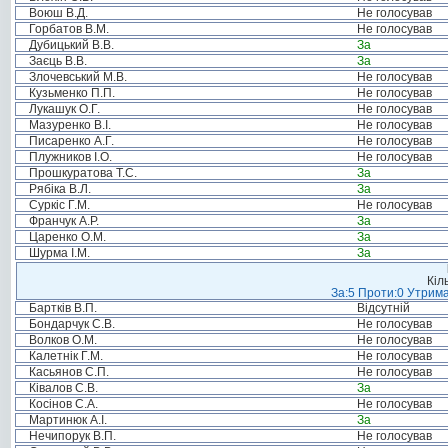
Воюш В.Д.
Не голосував
Горбатов В.М.
Не голосував
Дубицький В.В.
За
Заєць В.В.
За
Злочевський М.В.
Не голосував
Кузьменко П.П.
Не голосував
Лукашук О.Г.
Не голосував
Мазуренко В.І.
Не голосував
Писаренко А.Г.
Не голосував
Плужников І.О.
Не голосував
Прошкуратова Т.С.
За
Рябіка В.Л.
За
Суркіс Г.М.
Не голосував
Франчук А.Р.
За
Царенко О.М.
За
Шурма І.М.
За
Кіл
За:5 Проти:0 Утрима
Бартків В.П.
Відсутній
Бондарчук С.В.
Не голосував
Волков О.М.
Не голосував
Калетнік Г.М.
Не голосував
Касьянов С.П.
Не голосував
Ківалов С.В.
За
Косінов С.А.
Не голосував
Мартинюк А.І.
За
Нечипорук В.П.
Не голосував