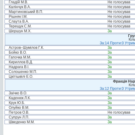
Гладій М.В.
Не голосував
Калінчук В.А.
Не голосував
Мартиновський В.П.
Не голосував
Рішняк І.М.
Не голосував
Слаута В.А.
Не голосував
Терещук С.М.
Не голосував
Шершун М.Х.
За
Гру
Кіл
За:14 Проти:0 Утрим
Астров–Шумілов Г.К.
За
Бойко В.О.
За
Гапочка М.М.
За
Кириллов В.Д.
За
Надрага В.І.
За
Солошенко М.П.
За
Цкітішвілі Е.О.
За
Фракція Нар
Кіл
За:12 Проти:0 Утрим
Заічко В.О.
За
Каденюк Л.К.
За
Крук Ю.Б.
За
Олуйко В.М.
За
Петров О.В.
Не голосував
Супрун Л.П.
За
Шведенко М.М.
За