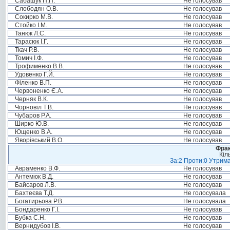
Сабашук П.П.
Не голосував
Слободян О.В.
Не голосував
Сокирко М.В.
Не голосував
Стойко І.М.
Не голосував
Танюк Л.С.
Не голосував
Тарасюк І.Г.
Не голосував
Ткач Р.В.
Не голосував
Томич І.Ф.
Не голосував
Трофименко В.В.
Не голосував
Удовенко Г.Й.
Не голосував
Філенко В.П.
Не голосував
Червоненко Є.А.
Не голосував
Черняк В.К.
Не голосував
Чорновіл Т.В.
Не голосував
Чубаров Р.А.
Не голосував
Ширко Ю.В.
Не голосував
Ющенко В.А.
Не голосував
Яворівський В.О.
Не голосував
Фрак
Кіл
За:2 Проти:0 Утрима
Авраменко В.Ф.
Не голосував
Антемюк В.Д.
Не голосував
Байсаров Л.В.
Не голосував
Бахтеєва Т.Д.
Не голосувала
Богатирьова Р.В.
Не голосувала
Бондаренко Г.І.
Не голосував
Бубка С.Н.
Не голосував
Вернидубов І.В.
Не голосував