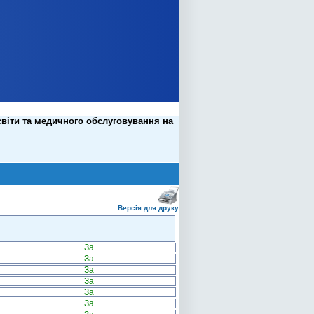
світи та медичного обслуговування на
Версія для друку
За
За
За
За
За
За