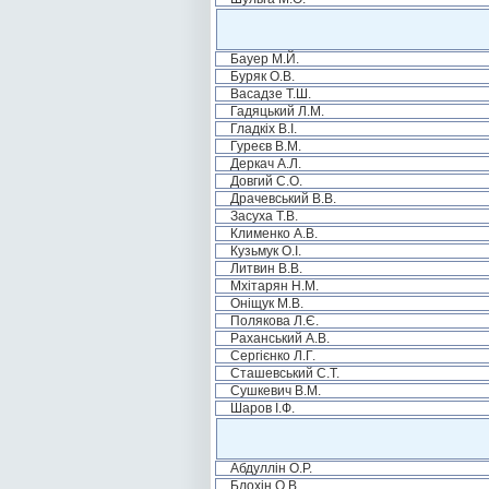
Бауер М.Й.
Буряк О.В.
Васадзе Т.Ш.
Гадяцький Л.М.
Гладкіх В.І.
Гуреєв В.М.
Деркач А.Л.
Довгий С.О.
Драчевський В.В.
Засуха Т.В.
Клименко А.В.
Кузьмук О.І.
Литвин В.В.
Мхітарян Н.М.
Оніщук М.В.
Полякова Л.Є.
Раханський А.В.
Сергієнко Л.Г.
Сташевський С.Т.
Сушкевич В.М.
Шаров І.Ф.
Абдуллін О.Р.
Блохін О.В.