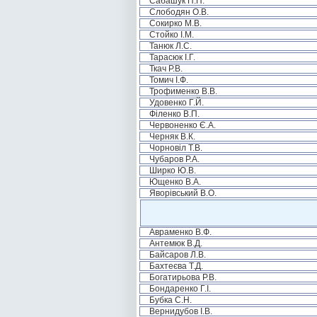
Сабашук П.П.
Слободян О.В.
Сокирко М.В.
Стойко І.М.
Танюк Л.С.
Тарасюк І.Г.
Ткач Р.В.
Томич І.Ф.
Трофименко В.В.
Удовенко Г.Й.
Філенко В.П.
Червоненко Є.А.
Черняк В.К.
Чорновіл Т.В.
Чубаров Р.А.
Ширко Ю.В.
Ющенко В.А.
Яворівський В.О.
Авраменко В.Ф.
Антемюк В.Д.
Байсаров Л.В.
Бахтеєва Т.Д.
Богатирьова Р.В.
Бондаренко Г.І.
Бубка С.Н.
Вернидубов І.В.