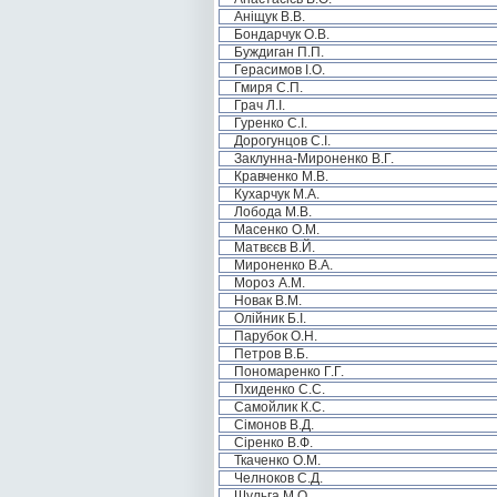
Аніщук В.В.
Бондарчук О.В.
Буждиган П.П.
Герасимов І.О.
Гмиря С.П.
Грач Л.І.
Гуренко С.І.
Дорогунцов С.І.
Заклунна-Мироненко В.Г.
Кравченко М.В.
Кухарчук М.А.
Лобода М.В.
Масенко О.М.
Матвєєв В.Й.
Мироненко В.А.
Мороз А.М.
Новак В.М.
Олійник Б.І.
Парубок О.Н.
Петров В.Б.
Пономаренко Г.Г.
Пхиденко С.С.
Самойлик К.С.
Сімонов В.Д.
Сіренко В.Ф.
Ткаченко О.М.
Челноков С.Д.
Шульга М.О.