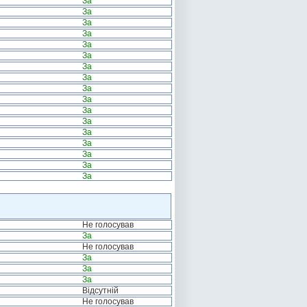
За
За
За
За
За
За
За
За
За
За
За
За
За
За
За
За
За
Не голосував
За
Не голосував
За
За
За
Відсутній
Не голосував