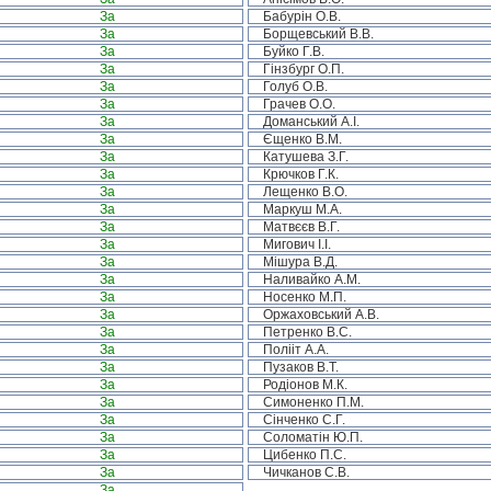
За
Бабурін О.В.
За
Борщевський В.В.
За
Буйко Г.В.
За
Гінзбург О.П.
За
Голуб О.В.
За
Грачев О.О.
За
Доманський А.І.
За
Єщенко В.М.
За
Катушева З.Г.
За
Крючков Г.К.
За
Лещенко В.О.
За
Маркуш М.А.
За
Матвєєв В.Г.
За
Мигович І.І.
За
Мішура В.Д.
За
Наливайко А.М.
За
Носенко М.П.
За
Оржаховський А.В.
За
Петренко В.С.
За
Полііт А.А.
За
Пузаков В.Т.
За
Родіонов М.К.
За
Симоненко П.М.
За
Сінченко С.Г.
За
Соломатін Ю.П.
За
Цибенко П.С.
За
Чичканов С.В.
За