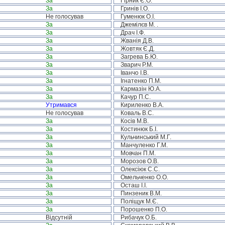
За
Гірник Є.О.
За
Гринів І.О.
Не голосував
Гуменюк О.І.
За
Джемілєв М. .
За
Драч І.Ф.
За
Жванія Д.В.
За
Жовтяк Є.Д.
За
Загрева Б.Ю.
За
Зварич Р.М.
За
Іванчо І.В.
За
Ігнатенко П.М.
За
Кармазін Ю.А.
За
Качур П.С.
Утримався
Кириленко В.А.
Не голосував
Коваль В.С.
За
Косів М.В.
За
Костинюк Б.І.
За
Кульчинський М.Г.
За
Манчуленко Г.М.
За
Мовчан П.М.
За
Морозов О.В.
За
Олексіюк С.С.
За
Омельченко О.О.
За
Осташ І.І.
За
Пинзеник В.М.
За
Поліщук М.Є.
За
Порошенко П.О.
Відсутній
Рибачук О.Б.