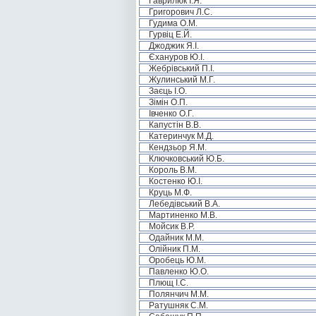
Гаврилюк І.Я.
Григорович Л.С.
Гудима О.М.
Гурвіц Е.Й.
Джоджик Я.І.
Єхануров Ю.І.
Жебрівський П.І.
Жулинський М.Г.
Заєць І.О.
Зімін О.П.
Івченко О.Г.
Капустін В.В.
Катеринчук М.Д.
Кендзьор Я.М.
Ключковський Ю.Б.
Король В.М.
Костенко Ю.І.
Круць М.Ф.
Лебедівський В.А.
Мартиненко М.В.
Мойсик В.Р.
Одайник М.М.
Олійник П.М.
Оробець Ю.М.
Павленко Ю.О.
Плющ І.С.
Полянчич М.М.
Ратушняк С.М.