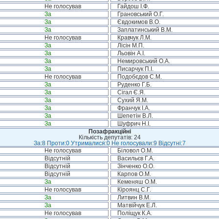
Не голосував
Гайдош І.Ф.
За
Грановський О.Г.
За
Євдокимов В.О.
За
Заплатинський В.М.
Не голосував
Кравчук Л.М.
За
Лісін М.П.
За
Льовін А.І.
За
Немировський О.А.
За
Писарчук П.І.
Не голосував
Подобєдов С.М.
За
Руденко Г.Б.
За
Сігал Є.Я.
За
Сухий Я.М.
За
Франчук І.А.
За
Шепетін В.Л.
За
Шуфрич Н.І.
Позафракційні
Кількість депутатів: 24
За:8 Проти:0 Утрималися:0 Не голосували:9 Відсутні:7
Не голосував
Біловол О.М.
Відсутній
Васильєв Г.А.
Відсутній
Зінченко О.О.
Відсутній
Карпов О.М.
За
Кеменяш О.М.
Не голосував
Кіроянц С.Г.
За
Литвин В.М.
За
Матвійчук Е.Л.
Не голосував
Поліщук К.А.