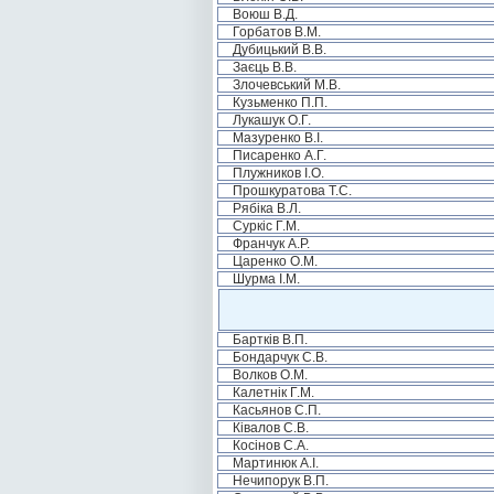
Воюш В.Д.
Горбатов В.М.
Дубицький В.В.
Заєць В.В.
Злочевський М.В.
Кузьменко П.П.
Лукашук О.Г.
Мазуренко В.І.
Писаренко А.Г.
Плужников І.О.
Прошкуратова Т.С.
Рябіка В.Л.
Суркіс Г.М.
Франчук А.Р.
Царенко О.М.
Шурма І.М.
Бартків В.П.
Бондарчук С.В.
Волков О.М.
Калетнік Г.М.
Касьянов С.П.
Ківалов С.В.
Косінов С.А.
Мартинюк А.І.
Нечипорук В.П.