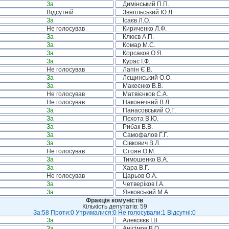
За
Димінський П.П.
Відсутній
Звягільський Ю.Л.
За
Ісаєв Л.О.
Не голосував
Кириченко Л.Ф.
За
Клюєв А.П.
За
Комар М.С.
За
Корсаков О.Я.
За
Курас І.Ф.
Не голосував
Лапін Є.В.
За
Лєщинський О.О.
За
Макеєнко В.В.
Не голосував
Матвієнков С.А.
Не голосував
Наконечний В.Л.
За
Панасовський О.Г.
За
Пєхота В.Ю.
За
Рибак В.В.
За
Самофалов Г.Г.
За
Сівкович В.Л.
Не голосував
Стоян О.М.
За
Тимошенко В.А.
За
Хара В.Г.
Не голосував
Царьов О.А.
За
Четверіков І.А.
За
Янковський М.А.
Фракція комуністів
Кількість депутатів: 59
За:58 Проти:0 Утрималися:0 Не голосували:1 Відсутні:0
За
Алексєєв І.В.
За
Анісімов В.О.