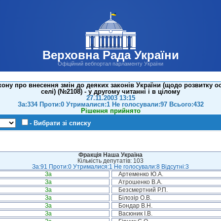
Верховна Рада України
Офіційний вебпортал парламенту України
ону про внесення змін до деяких законів України (щодо розвитку о
селі) (№2108) - у другому читанні і в цілому
27.11.2003 13:15
За:334 Проти:0 Утрималися:1 Не голосували:97 Всього:432
Рішення прийнято
- Вибрати зі списку
Фракція Наша Україна
Кількість депутатів: 103
За:91 Проти:0 Утрималися:1 Не голосували:8 Відсутні:3
За
Артеменко Ю.А.
За
Атрошенко В.А.
За
Безсмертний Р.П.
За
Білозір О.В.
За
Бондар В.Н.
За
Васюник І.В.