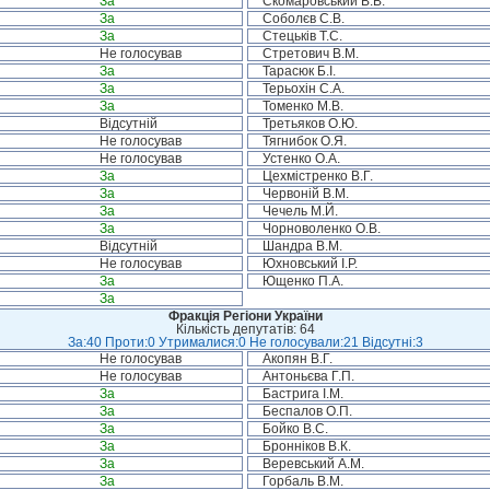
За
Скомаровський В.В.
За
Соболєв С.В.
За
Стецьків Т.С.
Не голосував
Стретович В.М.
За
Тарасюк Б.І.
За
Терьохін С.А.
За
Томенко М.В.
Відсутній
Третьяков О.Ю.
Не голосував
Тягнибок О.Я.
Не голосував
Устенко О.А.
За
Цехмістренко В.Г.
За
Червоній В.М.
За
Чечель М.Й.
За
Чорноволенко О.В.
Відсутній
Шандра В.М.
Не голосував
Юхновський І.Р.
За
Ющенко П.А.
За
Фракція Регіони України
Кількість депутатів: 64
За:40 Проти:0 Утрималися:0 Не голосували:21 Відсутні:3
Не голосував
Акопян В.Г.
Не голосував
Антоньєва Г.П.
За
Бастрига І.М.
За
Беспалов О.П.
За
Бойко В.С.
За
Бронніков В.К.
За
Веревський А.М.
За
Горбаль В.М.