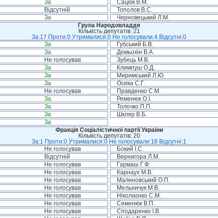
За
Сацюк В.М.
Відсутній
Тополов В.С.
За
Черновецький Л.М.
Група Народовладдя
Кількість депутатів: 21
За:17 Проти:0 Утрималися:0 Не голосували:4 Відсутні:0
За
Губський Б.В.
За
Демьохін В.А.
Не голосував
Зубець М.В.
За
Климпуш О.Д.
За
Миримський Л.Ю.
За
Осика С.Г.
Не голосував
Правденко С.М.
За
Ременюк О.І.
За
Толочко П.П.
За
Шкляр В.Б.
За
Фракція Соціалістичної партії України
Кількість депутатів: 20
За:1 Проти:0 Утрималися:0 Не голосували:18 Відсутні:1
Не голосував
Бокий І.С.
Відсутній
Вернигора Л.М.
Не голосував
Гармаш Г.Ф.
Не голосував
Карнаух М.В.
Не голосував
Малиновський О.П.
Не голосував
Мельничук М.В.
Не голосував
Ніколаєнко С.М.
Не голосував
Семенюк В.П.
Не голосував
Сподаренко І.В.