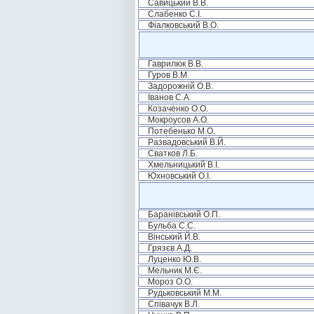
Савицький В.В.
Слабенко С.І.
Фіалковський В.О.
Гаврилюк В.В.
Гуров В.М.
Задорожній О.В.
Іванов С.А.
Козаченко О.О.
Мокроусов А.О.
Потебенько М.О.
Развадовський В.Й.
Сватков Л.Б.
Хмельницький В.І.
Юхновський О.І.
Баранівський О.П.
Бульба С.С.
Вінський Й.В.
Грязєв А.Д.
Луценко Ю.В.
Мельник М.Є.
Мороз О.О.
Рудьковський М.М.
Співачук В.Л.