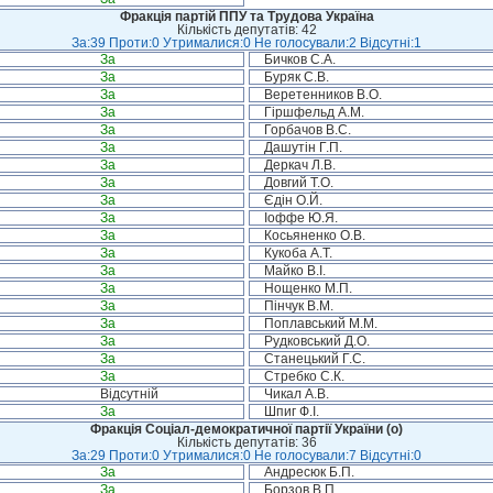
Фракція партій ППУ та Трудова Україна
Кількість депутатів: 42
За:39 Проти:0 Утрималися:0 Не голосували:2 Відсутні:1
За
Бичков С.А.
За
Буряк С.В.
За
Веретенников В.О.
За
Гіршфельд А.М.
За
Горбачов В.С.
За
Дашутін Г.П.
За
Деркач Л.В.
За
Довгий Т.О.
За
Єдін О.Й.
За
Іоффе Ю.Я.
За
Косьяненко О.В.
За
Кукоба А.Т.
За
Майко В.І.
За
Нощенко М.П.
За
Пінчук В.М.
За
Поплавський М.М.
За
Рудковський Д.О.
За
Станецький Г.С.
За
Стребко С.К.
Відсутній
Чикал А.В.
За
Шпиг Ф.І.
Фракція Соціал-демократичної партії України (о)
Кількість депутатів: 36
За:29 Проти:0 Утрималися:0 Не голосували:7 Відсутні:0
За
Андресюк Б.П.
За
Борзов В.П.