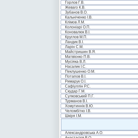
Горлов Г.В.
Жеваго К.В.
Зубанов В.О.
Кальніченко І.В.
Клімов Л.М.
Колоніарі О.П.
Коновалюк В.І.
Круглов М.П.
Ландик В.І.
Ларін С.М.
Майстришин В.Я.
Матвієнко П.В.
Мусіяка В.Л.
Насалик І.С.
Пеклушенко О.М.
Потапов В.І.
Римарук О.І.
Сафіуллін Р.С.
Скудар Г.М.
Сулковський П.Г.
Турманов В.І.
Хомутиннік В.Ю.
Челомбітко І.В.
Шкіря І.М.
Александровська А.О.
Анастасієв В.О.