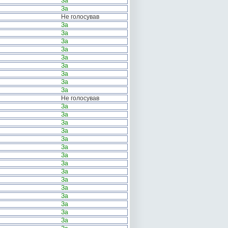
За
За
Не голосував
За
За
За
За
За
За
За
За
За
Не голосував
За
За
За
За
За
За
За
За
За
За
За
За
За
За
За