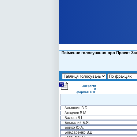
Поіменне голосування про Проект Зак
Зберегти
в
форматі RTF
Альошин В.Б.
Асадчев В.М.
Балога В.І.
Беспалий Б.Я.
Бойко Ю.А.
Бондаренко В.Д.