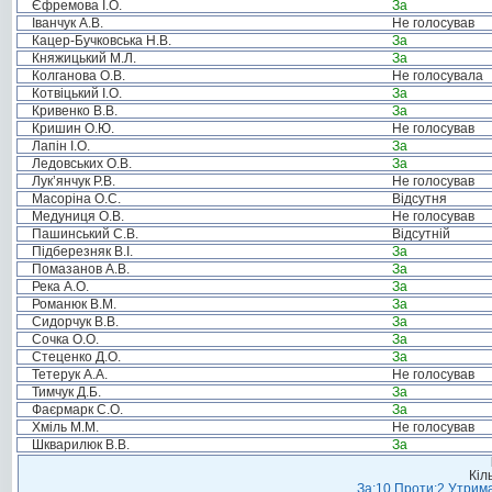
Єфремова І.О.
За
Іванчук А.В.
Не голосував
Кацер-Бучковська Н.В.
За
Княжицький М.Л.
За
Колганова О.В.
Не голосувала
Котвіцький І.О.
За
Кривенко В.В.
За
Кришин О.Ю.
Не голосував
Лапін І.О.
За
Ледовських О.В.
За
Лук’янчук Р.В.
Не голосував
Масоріна О.С.
Відсутня
Медуниця О.В.
Не голосував
Пашинський С.В.
Відсутній
Підберезняк В.І.
За
Помазанов А.В.
За
Река А.О.
За
Романюк В.М.
За
Сидорчук В.В.
За
Сочка О.О.
За
Стеценко Д.О.
За
Тетерук А.А.
Не голосував
Тимчук Д.Б.
За
Фаєрмарк С.О.
За
Хміль М.М.
Не голосував
Шкварилюк В.В.
За
Кіл
За:10 Проти:2 Утрима