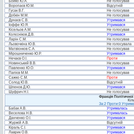
Бойко Ю.А.
Не голосував
Воропаєв Ю.М.
Відсутній
Гусак В.Г.
Не голосував
Добкін М.М.
Не голосував
Дунаєв С.В.
Утримався
Іоффе Ю.Я.
Утримався
Кісельов А.М.
Не голосував
Колєсніков Д.В.
Утримався
Ларін С.М.
Не голосував
Льовочкіна Ю.В.
Не голосувала
Матвієнков С.А.
Не голосував
Мірошниченко Ю.Р.
Утримався
Нечаєв О.І.
Проти
Новинський В.В.
Не голосував
Павленко Ю.О.
Утримався
Папієв М.М.
Не голосував
Сажко С.М.
Проти
Солод Ю.В.
Відсутній
Шпенов Д.Ю.
Утримався
Шуфрич Н.І.
Не голосував
Фракція Політичної
Кіл
За:2 Проти:0 Утрима
Бабак А.В.
Утрималась
Веселова Н.В.
Утрималась
Данченко О.І.
Утримався
Журжій А.В.
Відсутній
Кіраль С.І.
Утримався
Лаврик О.В.
Утримався