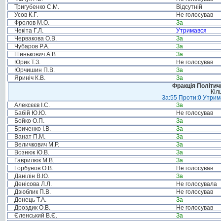
Тригубенко С.М.
Відсутній
Усов К.Г.
Не голосував
Фролов М.О.
За
Чекіта Г.Л.
Утримався
Червакова О.В.
За
Чубаров Р.А.
За
Шинькович А.В.
За
Юрик Т.З.
Не голосував
Юрчишин П.В.
За
Яриніч К.В.
За
Фракція Політи
Кіл
За:55 Проти:0 Утрима
Алексєєв І.С.
За
Бабій Ю.Ю.
Не голосував
Бойко О.П.
За
Бриченко І.В.
За
Ванат П.М.
За
Величкович М.Р.
За
Вознюк Ю.В.
За
Гаврилюк М.В.
За
Горбунов О.В.
Не голосував
Данілін В.Ю.
За
Денісова Л.Л.
Не голосувала
Дзюблик П.В.
Не голосував
Донець Т.А.
За
Дроздик О.В.
Не голосував
Єленський В.Є.
За