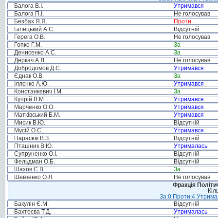
Балога В.І.
Утримався
Балога П.І.
Не голосував
Безбах Я.Я.
Проти
Білецький А.Є.
Відсутній
Герега О.В.
Не голосував
Гопко Г.М.
За
Денисенко А.С.
За
Деркач А.Л.
Не голосував
Добродомов Д.Є.
Утримався
Єднак О.В.
За
Іллєнко А.Ю.
Утримався
Констанкевич І.М.
За
Купрій В.М.
Утримався
Марченко О.О.
Утримався
Матківський Б.М.
Утримався
Мисик В.Ю.
Відсутній
Мусій О.С.
Утримався
Парасюк В.З.
Відсутній
Пташник В.Ю.
Утрималась
Супруненко О.І.
Відсутній
Фельдман О.Б.
Відсутній
Шахов С.В.
За
Шевченко О.Л.
Не голосував
Фракція Політич
Кіл
За:0 Проти:4 Утримал
Бакулін Є.М.
Відсутній
Бахтеєва Т.Д.
Утрималась