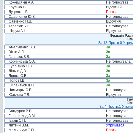
Кожем’якін А.А.
Не голосував
Крулько І.І.
Відсутній
Луценко І.В.
Проти
Одарченко Ю.В.
Не голосував
Савченко Н.В.
Відсутня
Тарасюк Б.І.
Не голосував
Шкрум А.І.
Відсутня
Фракція Ради
Кіл
За:13 Проти:0 Утрим
Амельченко В.В.
За
Вітко А.Л.
За
Галасюк В.В.
За
Корчинська О.А.
Не голосувала
Купрієнко О.В.
За
Лінько Д.В.
За
Ляшко О.В.
За
Попов І.В.
За
Силантьєв Д.О.
За
Чижмарь Ю.В.
Не голосував
Юзькова Т.Л.
Відсутня
Гру
Кіл
За:4 Проти:1 Утрим
Бандуров В.В.
Не голосував
Гіршфельд А.М.
Не голосував
Івахів С.П.
Не голосував
Литвин В.М.
Утримався
Мельничук С.П.
Проти