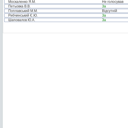
Москаленко Я.М.
Не голосував
Петьовка В.В.
За
Поплавський М.М.
Відсутній
Рибчинський Є.Ю.
За
Шаповалов Ю.А.
За