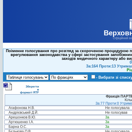
Верховн
Офіційний в
Поіменне голосування про розгляд за скороченою процедурою пр
врегулювання законодавства у сфері застосування запобіжних
заходів медичного характеру або ви
0
За:164 Проти:13 Утрима
Рі
- Вибрати зі списк
Зберегти
в
форматі RTF
Фракція ПАРТ
Кіль
За:77 Проти:0 Утрима
Агафонова Н.В.
Не голосувала
Андрієвський Д.Й.
Не голосував
Арешонков В.Ю.
За
Артюшенко І.А.
За
Барна О.С.
За
Бєлькова О.В.
Не голосувала