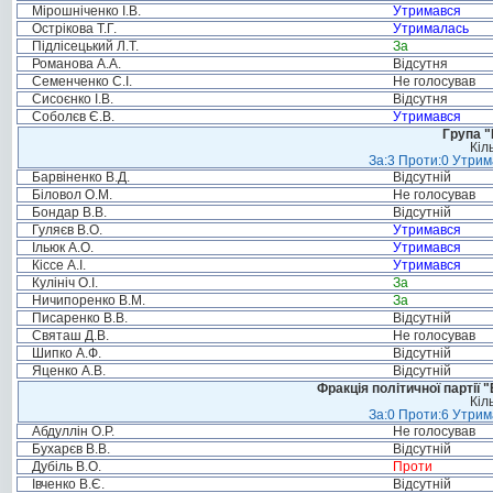
Мірошніченко І.В.
Утримався
Острікова Т.Г.
Утрималась
Підлісецький Л.Т.
За
Романова А.А.
Відсутня
Семенченко С.І.
Не голосував
Сисоєнко І.В.
Відсутня
Соболєв Є.В.
Утримався
Група "
Кіл
За:3 Проти:0 Утрим
Барвіненко В.Д.
Відсутній
Біловол О.М.
Не голосував
Бондар В.В.
Відсутній
Гуляєв В.О.
Утримався
Ільюк А.О.
Утримався
Кіссе А.І.
Утримався
Кулініч О.І.
За
Ничипоренко В.М.
За
Писаренко В.В.
Відсутній
Святаш Д.В.
Не голосував
Шипко А.Ф.
Відсутній
Яценко А.В.
Відсутній
Фракція політичної партії
Кіл
За:0 Проти:6 Утрим
Абдуллін О.Р.
Не голосував
Бухарєв В.В.
Відсутній
Дубіль В.О.
Проти
Івченко В.Є.
Відсутній