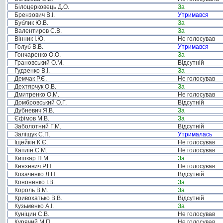
Білоцерковець Д.О.
За
Брензович В.І.
Утримався
Бублик Ю.В.
За
Валентиров С.В.
За
Вінник І.Ю.
Не голосував
Голуб В.В.
Утримався
Гончаренко О.О.
За
Грановський О.М.
Відсутній
Гудзенко В.І.
За
Демчак Р.Є.
Не голосував
Дехтярчук О.В.
За
Дмитренко О.М.
Не голосував
Домбровський О.Г.
Відсутній
Дубневич Я.В.
За
Єфімов М.В.
За
Заболотний Г.М.
Відсутній
Заліщук С.П.
Утрималась
Іщейкін К.Є.
Не голосував
Каплін С.М.
Не голосував
Кишкар П.М.
За
Князевич Р.П.
Не голосував
Козаченко Л.П.
Відсутній
Кононенко І.В.
За
Король В.М.
За
Кривохатько В.В.
Відсутній
Кузьменко А.І.
За
Куніцин С.В.
Не голосував
Курячий М.П.
Не голосував