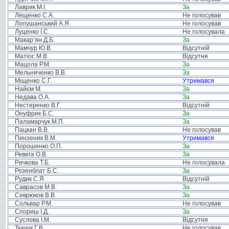
Лаврик М.І.
За
Лещенко С.А.
Не голосував
Лопушанський А.Я.
Не голосував
Луценко І.С.
Не голосувала
Макар’ян Д.Б.
За
Мамчур Ю.В.
Відсутній
Матіос М.В.
Відсутня
Мацола Р.М.
За
Мельниченко В.В.
За
Міщенко С.Г.
Утримався
Найєм М. .
За
Недава О.А.
За
Нестеренко В.Г.
Відсутній
Онуфрик Б.С.
За
Паламарчук М.П.
За
Пацкан В.В.
Не голосував
Пинзеник В.М.
Утримався
Порошенко О.П.
За
Ревега О.В.
За
Ричкова Т.Б.
Не голосувала
Розенблат Б.С.
За
Рудик С.Я.
Відсутній
Саврасов М.В.
За
Севрюков В.В.
За
Сольвар Р.М.
Не голосував
Спориш І.Д.
За
Суслова І.М.
Відсутня
Ткачук Г.В.
Не голосував