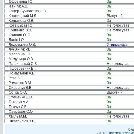
Єфремова І.О.
За
Іванчук А.В.
За
Кацер-Бучковська Н.В.
За
Княжицький М.Л.
Відсутній
Колганова О.В.
За
Котвіцький І.О.
Не голосував
Кривенко В.В.
Не голосував
Кришин О.Ю.
За
Лапін І.О.
За
Ледовських О.В.
Утрималась
Лук’янчук Р.В.
За
Масоріна О.С.
За
Медуниця О.В.
За
Пашинський С.В.
Не голосував
Підберезняк В.І.
За
Помазанов А.В.
За
Река А.О.
За
Романюк В.М.
За
Сидорчук В.В.
Не голосував
Сочка О.О.
Відсутній
Стеценко Д.О.
За
Тетерук А.А.
За
Тимчук Д.Б.
За
Фаєрмарк С.О.
За
Хміль М.М.
Не голосував
Шкварилюк В.В.
За
Кіл
За:18 Проти:0 Утрима