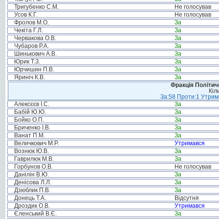
Тригубенко С.М.
Не голосував
Усов К.Г.
Не голосував
Фролов М.О.
За
Чекіта Г.Л.
За
Червакова О.В.
За
Чубаров Р.А.
За
Шинькович А.В.
За
Юрик Т.З.
За
Юрчишин П.В.
За
Яриніч К.В.
За
Фракція Політи
Кіл
За:58 Проти:1 Утрима
Алексєєв І.С.
За
Бабій Ю.Ю.
За
Бойко О.П.
За
Бриченко І.В.
За
Ванат П.М.
За
Величкович М.Р.
Утримався
Вознюк Ю.В.
За
Гаврилюк М.В.
За
Горбунов О.В.
Не голосував
Данілін В.Ю.
За
Денісова Л.Л.
За
Дзюблик П.В.
За
Донець Т.А.
Відсутня
Дроздик О.В.
Утримався
Єленський В.Є.
За