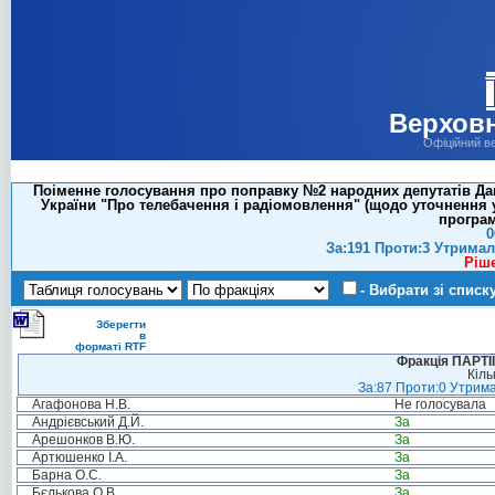
Верховн
Офіційний в
Поіменне голосування про поправку №2 народних депутатів Дан
України "Про телебачення і радіомовлення" (щодо уточнення 
програм
0
За:191 Проти:3 Утримал
Ріш
- Вибрати зі списк
Зберегти
в
форматі RTF
Фракція ПАРТ
Кіль
За:87 Проти:0 Утрима
Агафонова Н.В.
Не голосувала
Андрієвський Д.Й.
За
Арешонков В.Ю.
За
Артюшенко І.А.
За
Барна О.С.
За
Бєлькова О.В.
За