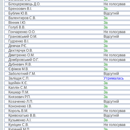
Білоцерковець Д.О.
Не голосував
Брензович В.І.
За
Бублик Ю.В.
Відсутній
Валентиров С.В.
За
Вінник І.Ю.
За
Голуб В.В.
За
Гончаренко О.О.
Не голосував
Грановський О.М.
Відсутній
Гудзенко В.І.
За
Демчак Р.Є.
За
Дехтярчук О.В.
За
Дмитренко О.М.
Не голосував
Домбровський О.Г.
Не голосував
Дубневич Я.В.
За
Єфімов М.В.
За
Заболотний Г.М.
Відсутній
Заліщук С.П.
Утрималась
Іщейкін К.Є.
За
Каплін С.М.
За
Кишкар П.М.
За
Князевич Р.П.
За
Козаченко Л.П.
Відсутній
Кононенко І.В.
За
Король В.М.
Не голосував
Кривохатько В.В.
Відсутній
Кузьменко А.І.
За
Куніцин С.В.
Не голосував
Курячий М.П.
За