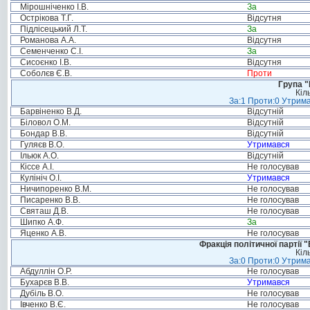
Мірошніченко І.В.
За
Острікова Т.Г.
Відсутня
Підлісецький Л.Т.
За
Романова А.А.
Відсутня
Семенченко С.І.
За
Сисоєнко І.В.
Відсутня
Соболєв Є.В.
Проти
Група "
Кіл
За:1 Проти:0 Утрима
Барвіненко В.Д.
Відсутній
Біловол О.М.
Відсутній
Бондар В.В.
Відсутній
Гуляєв В.О.
Утримався
Ільюк А.О.
Відсутній
Кіссе А.І.
Не голосував
Кулініч О.І.
Утримався
Ничипоренко В.М.
Не голосував
Писаренко В.В.
Не голосував
Святаш Д.В.
Не голосував
Шипко А.Ф.
За
Яценко А.В.
Не голосував
Фракція політичної партії
Кіл
За:0 Проти:0 Утрима
Абдуллін О.Р.
Не голосував
Бухарєв В.В.
Утримався
Дубіль В.О.
Не голосував
Івченко В.Є.
Не голосував