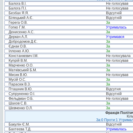
Балога В.І.
Не голосував
Балога П.І.
Не голосував
Безбах Я.Я.
Відсутній
Білецький А.Є.
Відсутній
Герега О.В.
За
Гопко Г.М.
Утрималась
Денисенко А.С.
За
Деркач А.Л.
Утримався
Добродомов Д.Є.
За
Єднак О.В.
За
Іллєнко А.Ю.
За
Констанкевич І.М.
Не голосувала
Купрій В.М.
Не голосував
Марченко О.О.
За
Матківський Б.М.
За
Мисик В.Ю.
Не голосував
Мусій О.С.
За
Парасюк В.З.
За
Пташник В.Ю.
Відсутня
Супруненко О.І.
Відсутній
Фельдман О.Б.
Не голосував
Шахов С.В.
За
Шевченко О.Л.
За
Фракція Політич
Кіл
За:0 Проти:1 Утримал
Бакулін Є.М.
Відсутній
Бахтеєва Т.Д.
Утрималась