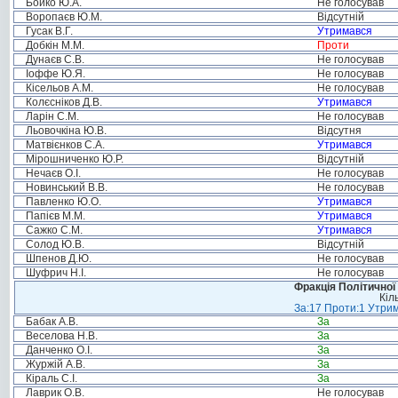
Бойко Ю.А.
Не голосував
Воропаєв Ю.М.
Відсутній
Гусак В.Г.
Утримався
Добкін М.М.
Проти
Дунаєв С.В.
Не голосував
Іоффе Ю.Я.
Не голосував
Кісельов А.М.
Не голосував
Колєсніков Д.В.
Утримався
Ларін С.М.
Не голосував
Льовочкіна Ю.В.
Відсутня
Матвієнков С.А.
Утримався
Мірошниченко Ю.Р.
Відсутній
Нечаєв О.І.
Не голосував
Новинський В.В.
Не голосував
Павленко Ю.О.
Утримався
Папієв М.М.
Утримався
Сажко С.М.
Утримався
Солод Ю.В.
Відсутній
Шпенов Д.Ю.
Не голосував
Шуфрич Н.І.
Не голосував
Фракція Політичної
Кіл
За:17 Проти:1 Утрим
Бабак А.В.
За
Веселова Н.В.
За
Данченко О.І.
За
Журжій А.В.
За
Кіраль С.І.
За
Лаврик О.В.
Не голосував