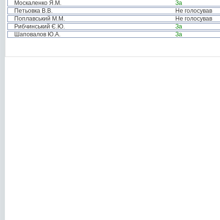
Москаленко Я.М.
За
Петьовка В.В.
Не голосував
Поплавський М.М.
Не голосував
Рибчинський Є.Ю.
За
Шаповалов Ю.А.
За