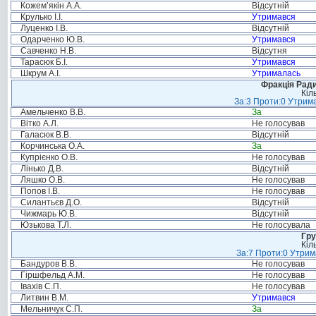
Кожем’якін А.А.
Відсутній
Крулько І.І.
Утримався
Луценко І.В.
Відсутній
Одарченко Ю.В.
Утримався
Савченко Н.В.
Відсутня
Тарасюк Б.І.
Утримався
Шкрум А.І.
Утрималась
Фракція Ради
Кіл
За:3 Проти:0 Утрима
Амельченко В.В.
За
Вітко А.Л.
Не голосував
Галасюк В.В.
Відсутній
Корчинська О.А.
За
Купрієнко О.В.
Не голосував
Лінько Д.В.
Відсутній
Ляшко О.В.
Не голосував
Попов І.В.
Не голосував
Силантьєв Д.О.
Відсутній
Чижмарь Ю.В.
Відсутній
Юзькова Т.Л.
Не голосувала
Гру
Кіл
За:7 Проти:0 Утрим
Бандуров В.В.
Не голосував
Гіршфельд А.М.
Не голосував
Івахів С.П.
Не голосував
Литвин В.М.
Утримався
Мельничук С.П.
За