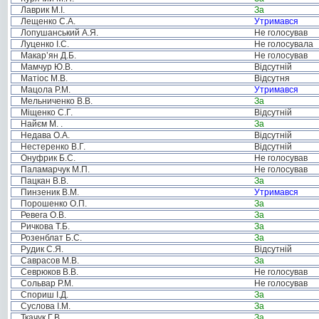
Лаврик М.І.
За
Лещенко С.А.
Утримався
Лопушанський А.Я.
Не голосував
Луценко І.С.
Не голосувала
Макар’ян Д.Б.
Не голосував
Мамчур Ю.В.
Відсутній
Матіос М.В.
Відсутня
Мацола Р.М.
Утримався
Мельниченко В.В.
За
Міщенко С.Г.
Відсутній
Найєм М. .
За
Недава О.А.
Відсутній
Нестеренко В.Г.
Відсутній
Онуфрик Б.С.
Не голосував
Паламарчук М.П.
Не голосував
Пацкан В.В.
За
Пинзеник В.М.
Утримався
Порошенко О.П.
За
Ревега О.В.
За
Ричкова Т.Б.
За
Розенблат Б.С.
За
Рудик С.Я.
Відсутній
Саврасов М.В.
За
Севрюков В.В.
Не голосував
Сольвар Р.М.
Не голосував
Спориш І.Д.
За
Суслова І.М.
За
Ткачук Г.В.
За