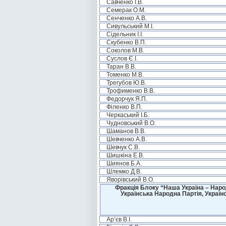
Савченко І.В.
Семерак О.М.
Сенченко А.В.
Сивульський М.І.
Сідельник І.І.
Скубенко В.П.
Соколов М.В.
Суслов Є.І.
Таран В.В.
Томенко М.В.
Трегубов Ю.В.
Трофименко В.В.
Федорчук Я.П.
Філенко В.П.
Черкаський І.Б.
Чудновський В.О.
Шаманов В.В.
Шевченко А.В.
Шевчук С.В.
Шишкіна Е.В.
Шиянов Б.А.
Шлемко Д.В.
Яворівський В.О.
Фракція Блоку “Наша Україна – Наро
Українська Народна Партія, Україн
Ар’єв В.І.