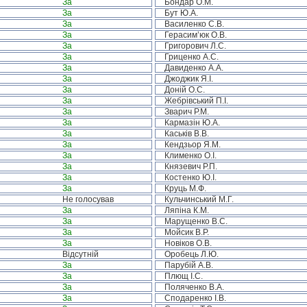
За
Бондар О.М.
За
Бут Ю.А.
За
Василенко С.В.
За
Герасим’юк О.В.
За
Григорович Л.С.
За
Гриценко А.С.
За
Давиденко А.А.
За
Джоджик Я.І.
За
Доній О.С.
За
Жебрівський П.І.
За
Зварич Р.М.
За
Кармазін Ю.А.
За
Каськів В.В.
За
Кендзьор Я.М.
За
Клименко О.І.
За
Князевич Р.П.
За
Костенко Ю.І.
За
Круць М.Ф.
Не голосував
Кульчинський М.Г.
За
Ляпіна К.М.
За
Марущенко В.С.
За
Мойсик В.Р.
За
Новіков О.В.
Відсутній
Оробець Л.Ю.
За
Парубій А.В.
За
Плющ І.С.
За
Поляченко В.А.
За
Сподаренко І.В.