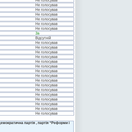
Не голосував
Не голосував
Не голосував
Не голосував
Не голосував
Не голосував
Не голосував
За
Відсутній
Не голосував
Не голосував
Не голосував
Не голосував
Не голосував
Не голосував
Не голосував
Не голосував
Не голосував
Не голосував
Не голосував
Не голосував
Не голосував
Не голосував
Не голосував
Не голосував
емократична партія , партія “Реформи і