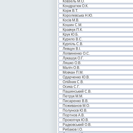
Ковзель М.О.
Кондратюк О.К.
Корж В.Т.
Королевська Н.Ю.
Косів М.В.
Кошин С.М.
Кравчук П.К.
Крук Ю.Б.
Курило В.С.
Курпіль С.В.
Левцун В.І.
Логвиненко О.С.
Лукашук О.Г.
Ляшко О.В.
Маліч О.В.
Мовчан П.М.
Одарченко Ю.В.
Олійник С.В.
Осика С.Г.
Пашинський С.В.
Петрук М.М.
Писаренко В.В.
Поживанов М.О.
Полунєєв Ю.В.
Портнов А.В.
Прокопчук Ю.В.
Радковський О.В.
Рибаков І.О.