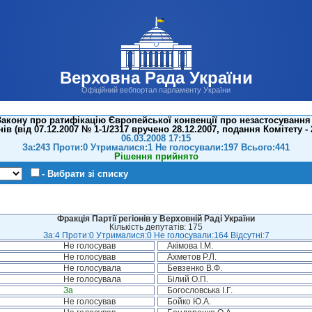
Верховна Рада України
Офіційний вебпортал парламенту України
акону про ратифікацію Європейської конвенції про незастосування 
в (вiд 07.12.2007 № 1-1/2317 вручено 28.12.2007, подання Комітету - 2
06.03.2008 17:15
За:243 Проти:0 Утрималися:1 Не голосували:197 Всього:441
Рішення прийнято
- Вибрати зі списку
Фракція Партії регіонів у Верховній Раді України
Кількість депутатів: 175
За:4 Проти:0 Утрималися:0 Не голосували:164 Відсутні:7
Не голосував
Акімова І.М.
Не голосував
Ахметов Р.Л.
Не голосувала
Бевзенко В.Ф.
Не голосувала
Білий О.П.
За
Богословська І.Г.
Не голосував
Бойко Ю.А.