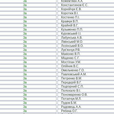
За
Кожем’якін А.А.
За
Константинов Є.С.
За
Корнійчук Є.В.
За
Коротюк В.І.
За
Костенко П.І.
За
Кравчук В.П.
За
Крайній В.Г.
За
Кузьменко П.П.
За
Куровський І.І.
За
Лабунська А.В.
За
Лівінський М.О.
За
Лозінський В.О.
За
Лук’янчук Р.В.
За
Макієнко В.П.
За
Міщенко С.Г.
За
Мостіпан У.М.
За
Олійник В.С.
За
Омельченко Г.О.
За
Павловський А.М.
За
Петренко В.М.
За
Пєрєдєрій В.Г.
За
Подгорний С.П.
За
Полохало В.І.
За
Пономаренко О.В.
За
Потапчук М.Л.
За
Пудов Б.М.
За
Радовець А.А.
За
Рябека О.Г.