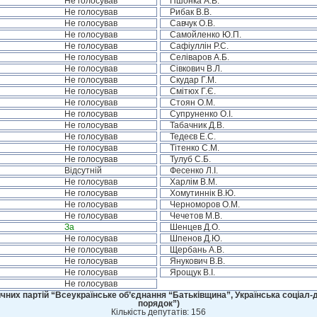
Не голосував
Пшонка А.В.
Не голосував
Рибак В.В.
Не голосував
Савчук О.В.
Не голосував
Самойленко Ю.П.
Не голосував
Сафіуллін Р.С.
Не голосував
Селіваров А.Б.
Не голосував
Сівкович В.Л.
Не голосував
Скудар Г.М.
Не голосував
Смітюх Г.Є.
Не голосував
Стоян О.М.
Не голосував
Супруненко О.І.
Не голосував
Табачник Д.В.
Не голосував
Тедеєв Е.С.
Не голосував
Тітенко С.М.
Не голосував
Тулуб С.Б.
Відсутній
Фесенко Л.І.
Не голосував
Харлім В.М.
Не голосував
Хомутиннік В.Ю.
Не голосував
Черноморов О.М.
Не голосував
Чечетов М.В.
За
Шенцев Д.О.
Не голосував
Шпенов Д.Ю.
Не голосував
Щербань А.В.
Не голосував
Янукович В.В.
Не голосував
Ярощук В.І.
Не голосував
чних партій “Всеукраїнське об’єднання “Батьківщина”, Українська соціал-д
порядок”)
Кількість депутатів: 156