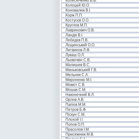
Колесніченко В.В.
Колоцей Ю.О.
Коновалюк В.І.
Корж П.П.
Костусєв О.О.
Круглов М.П.
Лавринович О.В.
Ландік В.І.
Лебедєв П.В.
Лєщинський О.О.
Литвинов Л.Ф.
Лукаш О.Л.
Льовочкін С.В.
Малишев В.С.
Маньковський Г.В.
Мельник С.А.
Мироненко М.І.
Момот С.В.
Мошак С.М.
Наконечний В.Л.
Орлов А.В.
Папієв М.М.
Петров Б.Ф.
Піскун С.М.
Плохой І.І.
Попов О.П.
Прасолов І.М.
Присяжнюк М.В.