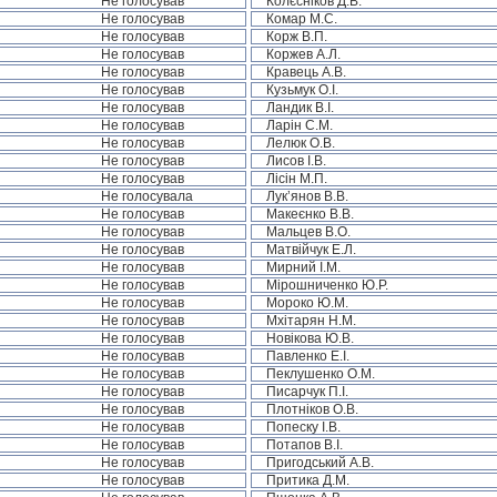
Не голосував
Колєсніков Д.В.
Не голосував
Комар М.С.
Не голосував
Корж В.П.
Не голосував
Коржев А.Л.
Не голосував
Кравець А.В.
Не голосував
Кузьмук О.І.
Не голосував
Ландик В.І.
Не голосував
Ларін С.М.
Не голосував
Лелюк О.В.
Не голосував
Лисов І.В.
Не голосував
Лісін М.П.
Не голосувала
Лук’янов В.В.
Не голосував
Макеєнко В.В.
Не голосував
Мальцев В.О.
Не голосував
Матвійчук Е.Л.
Не голосував
Мирний І.М.
Не голосував
Мірошниченко Ю.Р.
Не голосував
Мороко Ю.М.
Не голосував
Мхітарян Н.М.
Не голосував
Новікова Ю.В.
Не голосував
Павленко Е.І.
Не голосував
Пеклушенко О.М.
Не голосував
Писарчук П.І.
Не голосував
Плотніков О.В.
Не голосував
Попеску І.В.
Не голосував
Потапов В.І.
Не голосував
Пригодський А.В.
Не голосував
Притика Д.М.