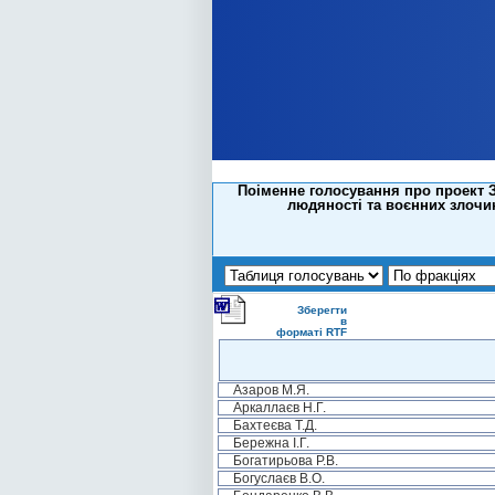
Поіменне голосування про проект З
людяності та воєнних злочині
Зберегти
в
форматі RTF
Азаров М.Я.
Аркаллаєв Н.Г.
Бахтеєва Т.Д.
Бережна І.Г.
Богатирьова Р.В.
Богуслаєв В.О.