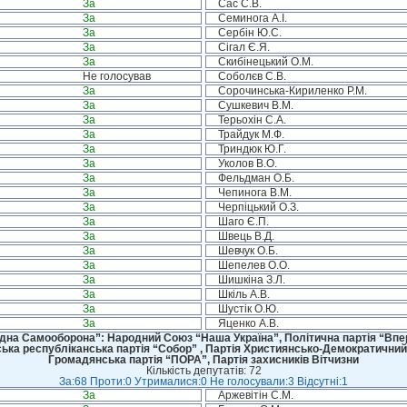
За
Сас С.В.
За
Семинога А.І.
За
Сербін Ю.С.
За
Сігал Є.Я.
За
Скибінецький О.М.
Не голосував
Соболєв С.В.
За
Сорочинська-Кириленко Р.М.
За
Сушкевич В.М.
За
Терьохін С.А.
За
Трайдук М.Ф.
За
Триндюк Ю.Г.
За
Уколов В.О.
За
Фельдман О.Б.
За
Чепинога В.М.
За
Черпіцький О.З.
За
Шаго Є.П.
За
Швець В.Д.
За
Шевчук О.Б.
За
Шепелев О.О.
За
Шишкіна З.Л.
За
Шкіль А.В.
За
Шустік О.Ю.
За
Яценко А.В.
дна Самооборона”: Народний Союз “Наша Україна”, Політична партія “Впере
ська республіканська партія “Собор” , Партія Християнсько-Демократичний
Громадянська партія “ПОРА”, Партія захисників Вітчизни
Кількість депутатів: 72
За:68 Проти:0 Утрималися:0 Не голосували:3 Відсутні:1
За
Аржевітін С.М.