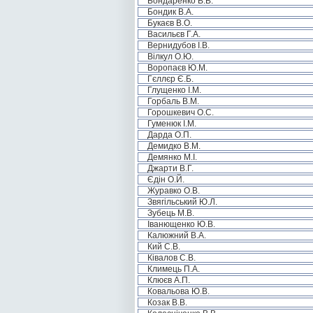
Бондаренко В.В.
Бондик В.А.
Букаєв В.О.
Васильєв Г.А.
Вернидубов І.В.
Вілкул О.Ю.
Воропаєв Ю.М.
Гєллєр Є.Б.
Глущенко І.М.
Горбаль В.М.
Горошкевич О.С.
Гуменюк І.М.
Дарда О.П.
Демидко В.М.
Демянко М.І.
Джарти В.Г.
Єдін О.Й.
Журавко О.В.
Звягільський Ю.Л.
Зубець М.В.
Іванющенко Ю.В.
Калюжний В.А.
Кий С.В.
Ківалов С.В.
Климець П.А.
Клюєв А.П.
Ковальова Ю.В.
Козак В.В.