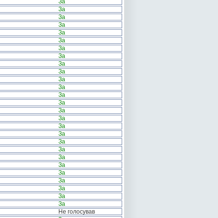
За
За
За
За
За
За
За
За
За
За
За
За
За
За
За
За
За
За
За
За
За
За
За
За
За
За
За
Не голосував