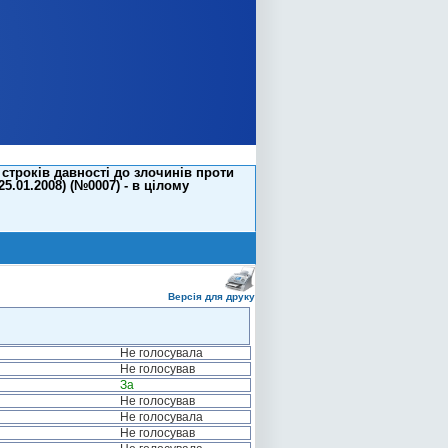
строків давності до злочинів проти
5.01.2008) (№0007) - в цілому
Версія для друку
Не голосувала
Не голосував
За
Не голосував
Не голосувала
Не голосував