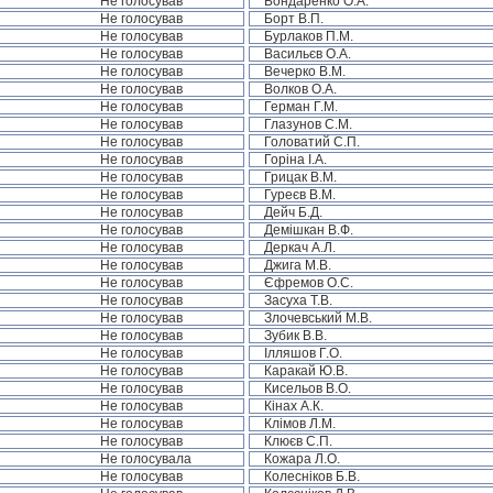
Не голосував
Бондаренко О.А.
Не голосував
Борт В.П.
Не голосував
Бурлаков П.М.
Не голосував
Васильєв О.А.
Не голосував
Вечерко В.М.
Не голосував
Волков О.А.
Не голосував
Герман Г.М.
Не голосував
Глазунов С.М.
Не голосував
Головатий С.П.
Не голосував
Горіна І.А.
Не голосував
Грицак В.М.
Не голосував
Гуреєв В.М.
Не голосував
Дейч Б.Д.
Не голосував
Демішкан В.Ф.
Не голосував
Деркач А.Л.
Не голосував
Джига М.В.
Не голосував
Єфремов О.С.
Не голосував
Засуха Т.В.
Не голосував
Злочевський М.В.
Не голосував
Зубик В.В.
Не голосував
Ілляшов Г.О.
Не голосував
Каракай Ю.В.
Не голосував
Кисельов В.О.
Не голосував
Кінах А.К.
Не голосував
Клімов Л.М.
Не голосував
Клюєв С.П.
Не голосувала
Кожара Л.О.
Не голосував
Колесніков Б.В.