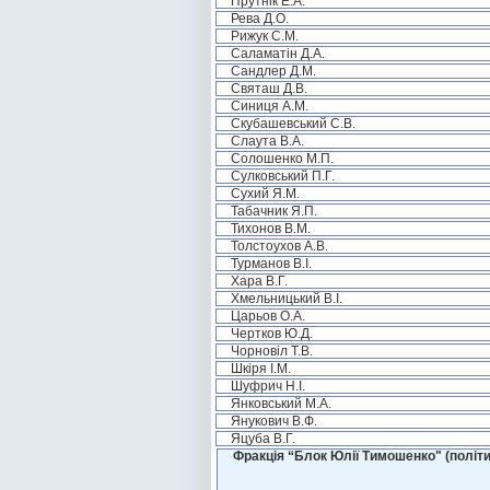
Прутнік Е.А.
Рева Д.О.
Рижук С.М.
Саламатін Д.А.
Сандлер Д.М.
Святаш Д.В.
Синиця А.М.
Скубашевський С.В.
Слаута В.А.
Солошенко М.П.
Сулковський П.Г.
Сухий Я.М.
Табачник Я.П.
Тихонов В.М.
Толстоухов А.В.
Турманов В.І.
Хара В.Г.
Хмельницький В.І.
Царьов О.А.
Чертков Ю.Д.
Чорновіл Т.В.
Шкіря І.М.
Шуфрич Н.І.
Янковський М.А.
Янукович В.Ф.
Яцуба В.Г.
Фракція “Блок Юлії Тимошенко" (політи