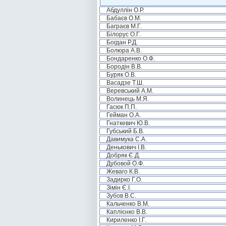
Абдуллін О.Р.
Бабаєв О.М.
Баграєв М.Г.
Білорус О.Г.
Богдан Р.Д.
Болюра А.В.
Бондаренко О.Ф.
Бородін В.В.
Буряк О.В.
Васадзе Т.Ш.
Веревський А.М.
Волинець М.Я.
Гасюк П.П.
Гейман О.А.
Гнаткевич Ю.В.
Губський Б.В.
Давимука С.А.
Денькович І.В.
Добряк Є.Д.
Дубовой О.Ф.
Жеваго К.В.
Задирко Г.О.
Зімін Є.І.
Зубов В.С.
Кальченко В.М.
Каплієнко В.В.
Кириленко І.Г.