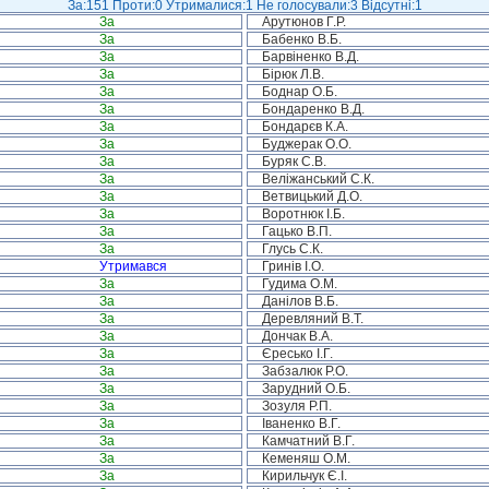
За:151 Проти:0 Утрималися:1 Не голосували:3 Відсутні:1
За
Арутюнов Г.Р.
За
Бабенко В.Б.
За
Барвіненко В.Д.
За
Бірюк Л.В.
За
Боднар О.Б.
За
Бондаренко В.Д.
За
Бондарєв К.А.
За
Буджерак О.О.
За
Буряк С.В.
За
Веліжанський С.К.
За
Ветвицький Д.О.
За
Воротнюк І.Б.
За
Гацько В.П.
За
Глусь С.К.
Утримався
Гринів І.О.
За
Гудима О.М.
За
Данілов В.Б.
За
Деревляний В.Т.
За
Дончак В.А.
За
Єресько І.Г.
За
Забзалюк Р.О.
За
Зарудний О.Б.
За
Зозуля Р.П.
За
Іваненко В.Г.
За
Камчатний В.Г.
За
Кеменяш О.М.
За
Кирильчук Є.І.