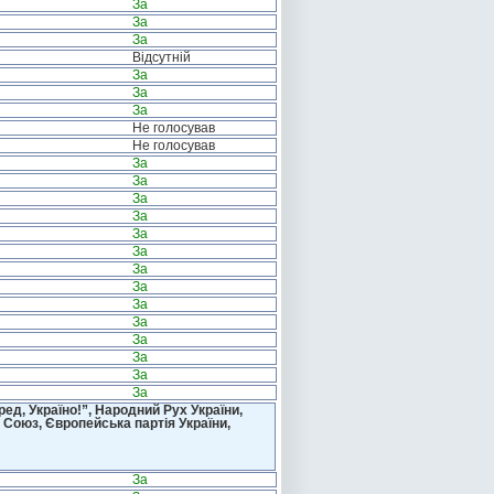
За
За
За
Відсутній
За
За
За
Не голосував
Не голосував
За
За
За
За
За
За
За
За
За
За
За
За
За
За
д, Україно!”, Народний Рух України,
 Союз, Європейська партія України,
За