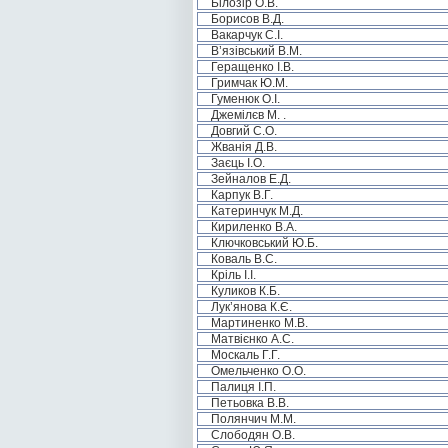
Білозір О.В.
Борисов В.Д.
Вакарчук С.І.
В’язівський В.М.
Геращенко І.В.
Гримчак Ю.М.
Гуменюк О.І.
Джемілєв М. .
Довгий С.О.
Жванія Д.В.
Заєць І.О.
Зейналов Е.Д.
Карпук В.Г.
Катеринчук М.Д.
Кириленко В.А.
Ключковський Ю.Б.
Коваль В.С.
Кріль І.І.
Куликов К.Б.
Лук’янова К.Є.
Мартиненко М.В.
Матвієнко А.С.
Москаль Г.Г.
Омельченко О.О.
Палиця І.П.
Петьовка В.В.
Полянчич М.М.
Слободян О.В.