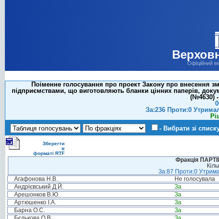
Верховн
Офіційний в
Поіменне голосування про проект Закону про внесення зм
підприємствами, що виготовляють бланки цінних паперів, докум
(№4630) -
0
За:236 Проти:0 Утрима
Рі
- Вибрати зі списк
Зберегти
в
форматі RTF
Фракція ПАРТ
Кіль
За:87 Проти:0 Утрима
Агафонова Н.В.
Не голосувала
Андрієвський Д.Й.
За
Арешонков В.Ю.
За
Артюшенко І.А.
За
Барна О.С.
За
Бєлькова О.В.
За