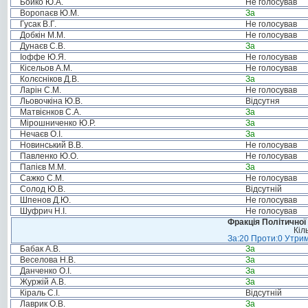
Бойко Ю.А.
Не голосував
Воропаєв Ю.М.
За
Гусак В.Г.
Не голосував
Добкін М.М.
Не голосував
Дунаєв С.В.
За
Іоффе Ю.Я.
Не голосував
Кісельов А.М.
Не голосував
Колєсніков Д.В.
За
Ларін С.М.
Не голосував
Льовочкіна Ю.В.
Відсутня
Матвієнков С.А.
За
Мірошниченко Ю.Р.
За
Нечаєв О.І.
За
Новинський В.В.
Не голосував
Павленко Ю.О.
Не голосував
Папієв М.М.
За
Сажко С.М.
Не голосував
Солод Ю.В.
Відсутній
Шпенов Д.Ю.
Не голосував
Шуфрич Н.І.
Не голосував
Фракція Політичної
Кіл
За:20 Проти:0 Утрим
Бабак А.В.
За
Веселова Н.В.
За
Данченко О.І.
За
Журжій А.В.
За
Кіраль С.І.
Відсутній
Лаврик О.В.
За