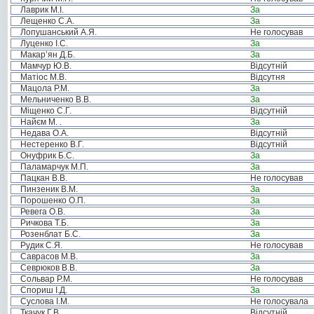
Лаврик М.І.
За
Лещенко С.А.
За
Лопушанський А.Я.
Не голосував
Луценко І.С.
За
Макар’ян Д.Б.
За
Мамчур Ю.В.
Відсутній
Матіос М.В.
Відсутня
Мацола Р.М.
За
Мельниченко В.В.
За
Міщенко С.Г.
Відсутній
Найєм М. .
За
Недава О.А.
Відсутній
Нестеренко В.Г.
Відсутній
Онуфрик Б.С.
За
Паламарчук М.П.
За
Пацкан В.В.
Не голосував
Пинзеник В.М.
За
Порошенко О.П.
За
Ревега О.В.
За
Ричкова Т.Б.
За
Розенблат Б.С.
За
Рудик С.Я.
Не голосував
Саврасов М.В.
За
Севрюков В.В.
За
Сольвар Р.М.
Не голосував
Спориш І.Д.
За
Суслова І.М.
Не голосувала
Ткачук Г.В.
Відсутній