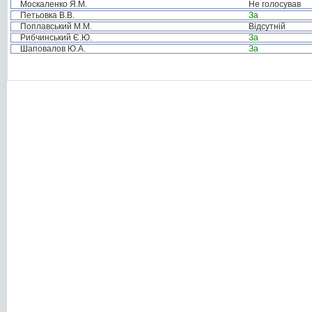
Москаленко Я.М.
Не голосував
Петьовка В.В.
За
Поплавський М.М.
Відсутній
Рибчинський Є.Ю.
За
Шаповалов Ю.А.
За