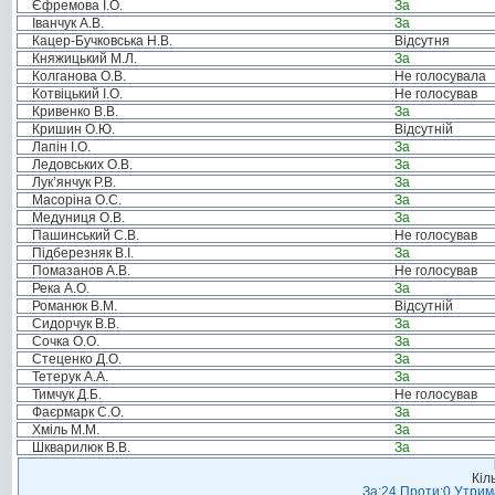
Єфремова І.О.
За
Іванчук А.В.
За
Кацер-Бучковська Н.В.
Відсутня
Княжицький М.Л.
За
Колганова О.В.
Не голосувала
Котвіцький І.О.
Не голосував
Кривенко В.В.
За
Кришин О.Ю.
Відсутній
Лапін І.О.
За
Ледовських О.В.
За
Лук’янчук Р.В.
За
Масоріна О.С.
За
Медуниця О.В.
За
Пашинський С.В.
Не голосував
Підберезняк В.І.
За
Помазанов А.В.
Не голосував
Река А.О.
За
Романюк В.М.
Відсутній
Сидорчук В.В.
За
Сочка О.О.
За
Стеценко Д.О.
За
Тетерук А.А.
За
Тимчук Д.Б.
Не голосував
Фаєрмарк С.О.
За
Хміль М.М.
За
Шкварилюк В.В.
За
Кіл
За:24 Проти:0 Утрима