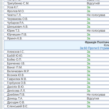
Тригубенко С.М.
Відсутній
Усов К.Г.
За
Фролов М.О.
За
Чекіта Г.Л.
Не голосував
Червакова О.В.
За
Чубаров Р.А.
За
Шинькович А.В.
За
Юрик Т.З.
Не голосував
Юрчишин П.В.
За
Яриніч К.В.
За
Фракція Політи
Кіл
За:60 Проти:0 Утрима
Алексєєв І.С.
За
Бабій Ю.Ю.
За
Бойко О.П.
За
Бриченко І.В.
За
Ванат П.М.
За
Величкович М.Р.
За
Вознюк Ю.В.
За
Гаврилюк М.В.
За
Горбунов О.В.
За
Данілін В.Ю.
За
Денісова Л.Л.
За
Дзюблик П.В.
Не голосував
Донець Т.А.
Відсутня
Дроздик О.В.
За
Єленський В.Є.
За