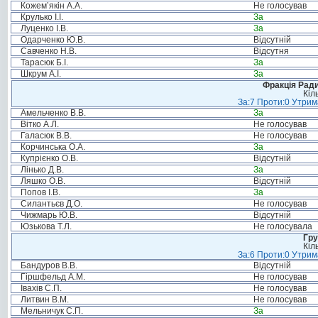
Кожем’якін А.А.
Не голосував
Крулько І.І.
За
Луценко І.В.
За
Одарченко Ю.В.
Відсутній
Савченко Н.В.
Відсутня
Тарасюк Б.І.
За
Шкрум А.І.
За
Фракція Ради
Кіл
За:7 Проти:0 Утрим
Амельченко В.В.
За
Вітко А.Л.
Не голосував
Галасюк В.В.
Не голосував
Корчинська О.А.
За
Купрієнко О.В.
Відсутній
Лінько Д.В.
За
Ляшко О.В.
Відсутній
Попов І.В.
За
Силантьєв Д.О.
Не голосував
Чижмарь Ю.В.
Відсутній
Юзькова Т.Л.
Не голосувала
Гру
Кіл
За:6 Проти:0 Утрим
Бандуров В.В.
Відсутній
Гіршфельд А.М.
Не голосував
Івахів С.П.
Не голосував
Литвин В.М.
Не голосував
Мельничук С.П.
За