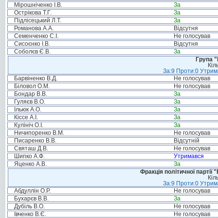
Мірошніченко І.В.
За
Острікова Т.Г.
За
Підлісецький Л.Т.
За
Романова А.А.
Відсутня
Семенченко С.І.
Не голосував
Сисоєнко І.В.
Відсутня
Соболєв Є.В.
За
Група "
Кіл
За:9 Проти:0 Утрим
Барвіненко В.Д.
Не голосував
Біловол О.М.
Не голосував
Бондар В.В.
За
Гуляєв В.О.
За
Ільюк А.О.
За
Кіссе А.І.
За
Кулініч О.І.
За
Ничипоренко В.М.
Не голосував
Писаренко В.В.
Відсутній
Святаш Д.В.
Не голосував
Шипко А.Ф.
Утримався
Яценко А.В.
За
Фракція політичної партії
Кіл
За:9 Проти:0 Утрим
Абдуллін О.Р.
Не голосував
Бухарєв В.В.
За
Дубіль В.О.
Не голосував
Івченко В.Є.
Не голосував