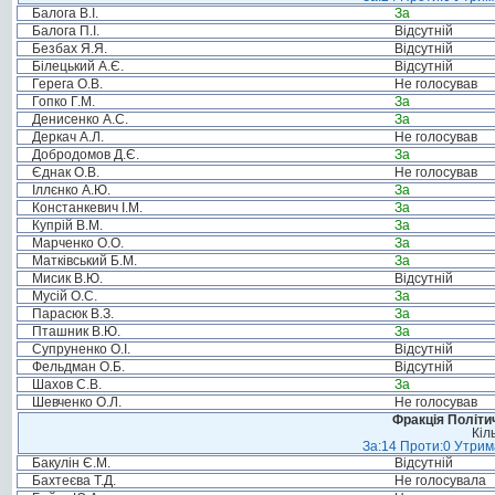
Балога В.І.
За
Балога П.І.
Відсутній
Безбах Я.Я.
Відсутній
Білецький А.Є.
Відсутній
Герега О.В.
Не голосував
Гопко Г.М.
За
Денисенко А.С.
За
Деркач А.Л.
Не голосував
Добродомов Д.Є.
За
Єднак О.В.
Не голосував
Іллєнко А.Ю.
За
Констанкевич І.М.
За
Купрій В.М.
За
Марченко О.О.
За
Матківський Б.М.
За
Мисик В.Ю.
Відсутній
Мусій О.С.
За
Парасюк В.З.
За
Пташник В.Ю.
За
Супруненко О.І.
Відсутній
Фельдман О.Б.
Відсутній
Шахов С.В.
За
Шевченко О.Л.
Не голосував
Фракція Політич
Кіл
За:14 Проти:0 Утрима
Бакулін Є.М.
Відсутній
Бахтеєва Т.Д.
Не голосувала