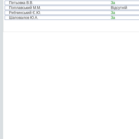
Петьовка В.В.
За
Поплавський М.М.
Відсутній
Рибчинський Є.Ю.
За
Шаповалов Ю.А.
За