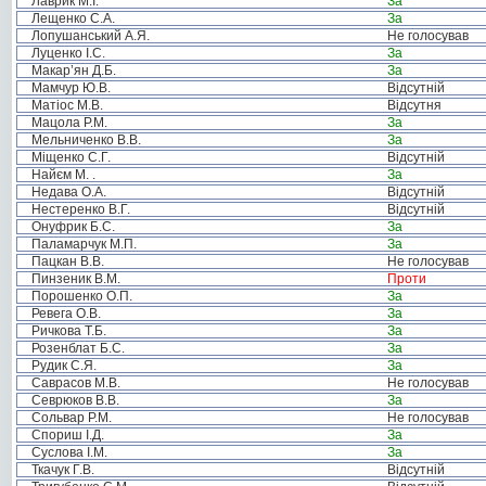
Лаврик М.І.
За
Лещенко С.А.
За
Лопушанський А.Я.
Не голосував
Луценко І.С.
За
Макар’ян Д.Б.
За
Мамчур Ю.В.
Відсутній
Матіос М.В.
Відсутня
Мацола Р.М.
За
Мельниченко В.В.
За
Міщенко С.Г.
Відсутній
Найєм М. .
За
Недава О.А.
Відсутній
Нестеренко В.Г.
Відсутній
Онуфрик Б.С.
За
Паламарчук М.П.
За
Пацкан В.В.
Не голосував
Пинзеник В.М.
Проти
Порошенко О.П.
За
Ревега О.В.
За
Ричкова Т.Б.
За
Розенблат Б.С.
За
Рудик С.Я.
За
Саврасов М.В.
Не голосував
Севрюков В.В.
За
Сольвар Р.М.
Не голосував
Спориш І.Д.
За
Суслова І.М.
За
Ткачук Г.В.
Відсутній