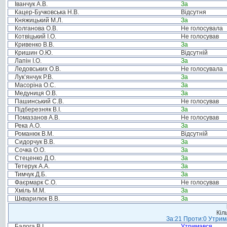
Іванчук А.В.
За
Кацер-Бучковська Н.В.
Відсутня
Княжицький М.Л.
За
Колганова О.В.
Не голосувала
Котвіцький І.О.
Не голосував
Кривенко В.В.
За
Кришин О.Ю.
Відсутній
Лапін І.О.
За
Ледовських О.В.
Не голосувала
Лук’янчук Р.В.
За
Масоріна О.С.
За
Медуниця О.В.
За
Пашинський С.В.
Не голосував
Підберезняк В.І.
За
Помазанов А.В.
Не голосував
Река А.О.
За
Романюк В.М.
Відсутній
Сидорчук В.В.
За
Сочка О.О.
За
Стеценко Д.О.
За
Тетерук А.А.
За
Тимчук Д.Б.
За
Фаєрмарк С.О.
Не голосував
Хміль М.М.
За
Шкварилюк В.В.
За
Кіл
За:21 Проти:0 Утрима
Балога В.І.
Утримався