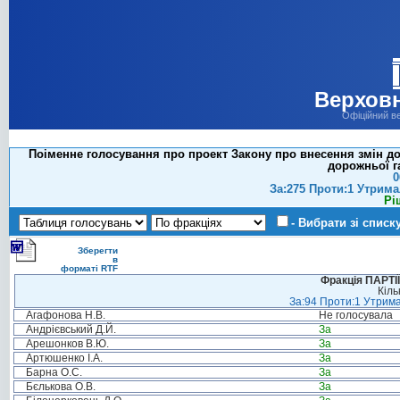
Верховн
Офіційний в
Поіменне голосування про проект Закону про внесення змін д
дорожньої га
0
За:275 Проти:1 Утрима
Рі
- Вибрати зі списк
Зберегти
в
форматі RTF
Фракція ПАРТ
Кіль
За:94 Проти:1 Утрима
Агафонова Н.В.
Не голосувала
Андрієвський Д.Й.
За
Арешонков В.Ю.
За
Артюшенко І.А.
За
Барна О.С.
За
Бєлькова О.В.
За