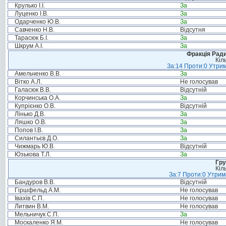
Крулько І.І.
За
Луценко І.В.
За
Одарченко Ю.В.
За
Савченко Н.В.
Відсутня
Тарасюк Б.І.
За
Шкрум А.І.
За
Фракція Ради
Кіл
За:14 Проти:0 Утрим
Амельченко В.В.
За
Вітко А.Л.
Не голосував
Галасюк В.В.
Відсутній
Корчинська О.А.
За
Купрієнко О.В.
Відсутній
Лінько Д.В.
За
Ляшко О.В.
За
Попов І.В.
За
Силантьєв Д.О.
За
Чижмарь Ю.В.
Відсутній
Юзькова Т.Л.
За
Гру
Кіл
За:7 Проти:0 Утрим
Бандуров В.В.
Відсутній
Гіршфельд А.М.
Не голосував
Івахів С.П.
Не голосував
Литвин В.М.
Не голосував
Мельничук С.П.
За
Москаленко Я.М.
Не голосував