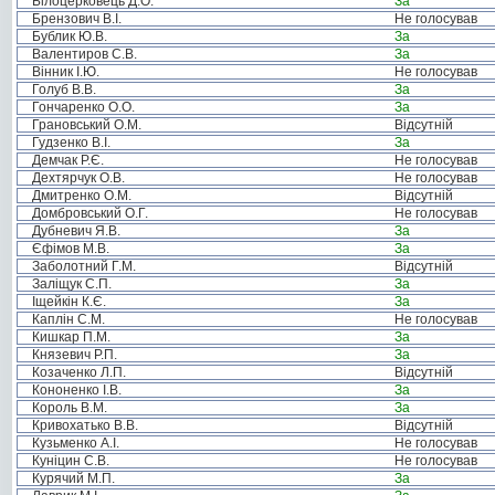
Білоцерковець Д.О.
За
Брензович В.І.
Не голосував
Бублик Ю.В.
За
Валентиров С.В.
За
Вінник І.Ю.
Не голосував
Голуб В.В.
За
Гончаренко О.О.
За
Грановський О.М.
Відсутній
Гудзенко В.І.
За
Демчак Р.Є.
Не голосував
Дехтярчук О.В.
Не голосував
Дмитренко О.М.
Відсутній
Домбровський О.Г.
Не голосував
Дубневич Я.В.
За
Єфімов М.В.
За
Заболотний Г.М.
Відсутній
Заліщук С.П.
За
Іщейкін К.Є.
За
Каплін С.М.
Не голосував
Кишкар П.М.
За
Князевич Р.П.
За
Козаченко Л.П.
Відсутній
Кононенко І.В.
За
Король В.М.
За
Кривохатько В.В.
Відсутній
Кузьменко А.І.
Не голосував
Куніцин С.В.
Не голосував
Курячий М.П.
За