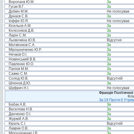
Воропаєв Ю.М.
За
Гусак В.Г.
За
Добкін М.М.
Не голосував
Дунаєв С.В.
За
Іоффе Ю.Я.
Не голосував
Кісельов А.М.
За
Колєсніков Д.В.
За
Ларін С.М.
За
Льовочкіна Ю.В.
Відсутня
Матвієнков С.А.
За
Мірошниченко Ю.Р.
За
Нечаєв О.І.
За
Новинський В.В.
За
Павленко Ю.О.
За
Папієв М.М.
За
Сажко С.М.
За
Солод Ю.В.
Відсутній
Шпенов Д.Ю.
За
Шуфрич Н.І.
Не голосував
Фракція Політичної
Кіл
За:19 Проти:0 Утрим
Бабак А.В.
За
Веселова Н.В.
За
Данченко О.І.
За
Журжій А.В.
За
Кіраль С.І.
Відсутній
Лаврик О.В.
За
Мірошніченко І.В.
За