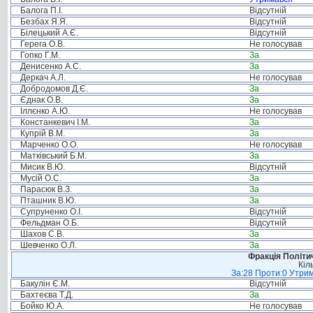
Балога П.І.
Відсутній
Безбах Я.Я.
Відсутній
Білецький А.Є.
Відсутній
Герега О.В.
Не голосував
Гопко Г.М.
За
Денисенко А.С.
За
Деркач А.Л.
Не голосував
Добродомов Д.Є.
За
Єднак О.В.
За
Іллєнко А.Ю.
Не голосував
Констанкевич І.М.
За
Купрій В.М.
За
Марченко О.О.
Не голосував
Матківський Б.М.
За
Мисик В.Ю.
Відсутній
Мусій О.С.
За
Парасюк В.З.
За
Пташник В.Ю.
За
Супруненко О.І.
Відсутній
Фельдман О.Б.
Відсутній
Шахов С.В.
За
Шевченко О.Л.
За
Фракція Політич
Кіл
За:28 Проти:0 Утрим
Бакулін Є.М.
Відсутній
Бахтеєва Т.Д.
За
Бойко Ю.А.
Не голосував