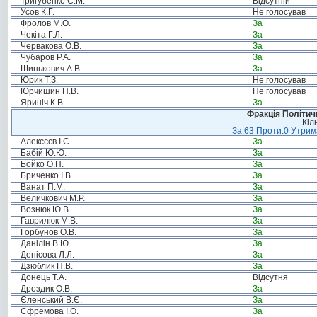
Тригубенко С.М.
Відсутній
Усов К.Г.
Не голосував
Фролов М.О.
За
Чекіта Г.Л.
За
Червакова О.В.
За
Чубаров Р.А.
За
Шинькович А.В.
За
Юрик Т.З.
Не голосував
Юрчишин П.В.
Не голосував
Яриніч К.В.
За
Фракція Політи
Кіл
За:63 Проти:0 Утрима
Алексєєв І.С.
За
Бабій Ю.Ю.
За
Бойко О.П.
За
Бриченко І.В.
За
Ванат П.М.
За
Величкович М.Р.
За
Вознюк Ю.В.
За
Гаврилюк М.В.
За
Горбунов О.В.
За
Данілін В.Ю.
За
Денісова Л.Л.
За
Дзюблик П.В.
За
Донець Т.А.
Відсутня
Дроздик О.В.
За
Єленський В.Є.
За
Єфремова І.О.
За