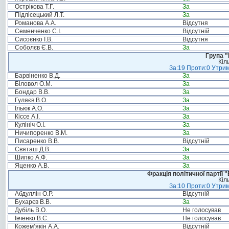
Острікова Т.Г.
За
Підлісецький Л.Т.
За
Романова А.А.
Відсутня
Семенченко С.І.
Відсутній
Сисоєнко І.В.
Відсутня
Соболєв Є.В.
За
Група "
Кіл
За:19 Проти:0 Утрим
Барвіненко В.Д.
За
Біловол О.М.
За
Бондар В.В.
За
Гуляєв В.О.
За
Ільюк А.О.
За
Кіссе А.І.
За
Кулініч О.І.
За
Ничипоренко В.М.
За
Писаренко В.В.
Відсутній
Святаш Д.В.
За
Шипко А.Ф.
За
Яценко А.В.
За
Фракція політичної партії
Кіл
За:10 Проти:0 Утрим
Абдуллін О.Р.
Відсутній
Бухарєв В.В.
За
Дубіль В.О.
Не голосував
Івченко В.Є.
Не голосував
Кожем’якін А.А.
Відсутній