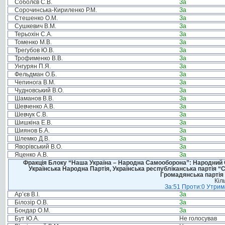
Соболєв С.В.
За
Сорочинська-Кириленко Р.М.
За
Стешенко О.М.
За
Сушкевич В.М.
За
Терьохін С.А.
За
Томенко М.В.
За
Трегубов Ю.В.
За
Трофименко В.В.
За
Унгурян П.Я.
За
Фельдман О.Б.
За
Чепинога В.М.
За
Чудновський В.О.
За
Шаманов В.В.
За
Шевченко А.В.
За
Шевчук С.В.
За
Шишкіна Е.В.
За
Шиянов Б.А.
За
Шлемко Д.В.
За
Яворівський В.О.
За
Яценко А.В.
За
Фракція Блоку “Наша Україна – Народна Самооборона”: Народний Со
Українська Народна Партія, Українська республіканська партія “
Громадянська партія 
Кіл
За:51 Проти:0 Утрима
Ар’єв В.І.
За
Білозір О.В.
За
Бондар О.М.
За
Бут Ю.А.
Не голосував