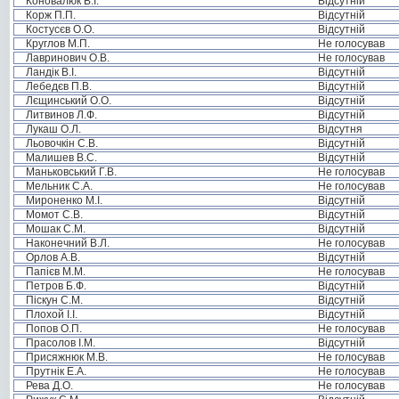
Коновалюк В.І.
Відсутній
Корж П.П.
Відсутній
Костусєв О.О.
Відсутній
Круглов М.П.
Не голосував
Лавринович О.В.
Не голосував
Ландік В.І.
Відсутній
Лебедєв П.В.
Відсутній
Лєщинський О.О.
Відсутній
Литвинов Л.Ф.
Відсутній
Лукаш О.Л.
Відсутня
Льовочкін С.В.
Відсутній
Малишев В.С.
Відсутній
Маньковський Г.В.
Не голосував
Мельник С.А.
Не голосував
Мироненко М.І.
Відсутній
Момот С.В.
Відсутній
Мошак С.М.
Відсутній
Наконечний В.Л.
Не голосував
Орлов А.В.
Відсутній
Папієв М.М.
Не голосував
Петров Б.Ф.
Відсутній
Піскун С.М.
Відсутній
Плохой І.І.
Відсутній
Попов О.П.
Не голосував
Прасолов І.М.
Відсутній
Присяжнюк М.В.
Не голосував
Прутнік Е.А.
Не голосував
Рева Д.О.
Не голосував