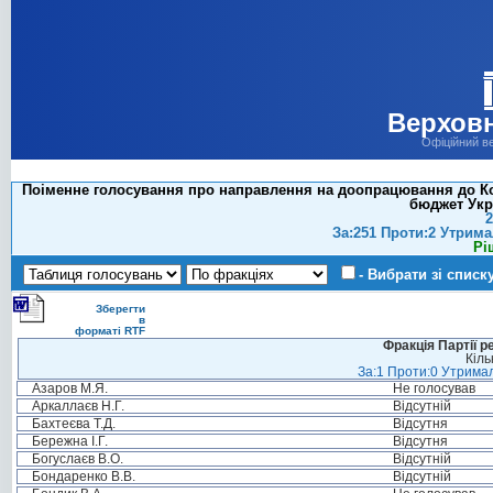
Верховн
Офіційний в
Поіменне голосування про направлення на доопрацювання до Ком
бюджет Укра
2
За:251 Проти:2 Утрима
Рі
- Вибрати зі списк
Зберегти
в
форматі RTF
Фракція Партії р
Кіль
За:1 Проти:0 Утримал
Азаров М.Я.
Не голосував
Аркаллаєв Н.Г.
Відсутній
Бахтеєва Т.Д.
Відсутня
Бережна І.Г.
Відсутня
Богуслаєв В.О.
Відсутній
Бондаренко В.В.
Відсутній