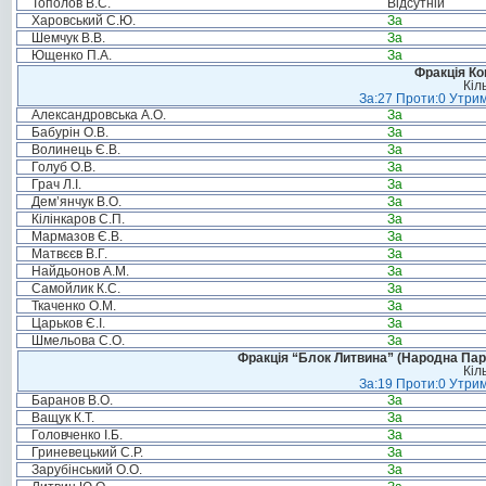
Тополов В.С.
Відсутній
Харовський С.Ю.
За
Шемчук В.В.
За
Ющенко П.А.
За
Фракція Ком
Кіл
За:27 Проти:0 Утрим
Александровська А.О.
За
Бабурін О.В.
За
Волинець Є.В.
За
Голуб О.В.
За
Грач Л.І.
За
Дем’янчук В.О.
За
Кілінкаров С.П.
За
Мармазов Є.В.
За
Матвєєв В.Г.
За
Найдьонов А.М.
За
Самойлик К.С.
За
Ткаченко О.М.
За
Царьков Є.І.
За
Шмельова С.О.
За
Фракція “Блок Литвина” (Народна Парті
Кіл
За:19 Проти:0 Утрим
Баранов В.О.
За
Ващук К.Т.
За
Головченко І.Б.
За
Гриневецький С.Р.
За
Зарубінський О.О.
За