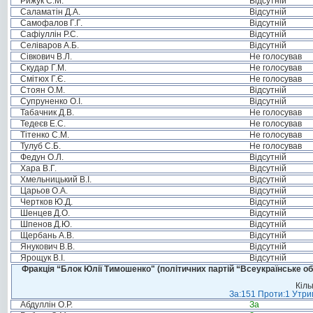
Рижук С.М.
Відсутній
Саламатін Д.А.
Відсутній
Самофалов Г.Г.
Відсутній
Сафіуллін Р.С.
Відсутній
Селіваров А.Б.
Відсутній
Сівкович В.Л.
Не голосував
Скудар Г.М.
Не голосував
Смітюх Г.Є.
Не голосував
Стоян О.М.
Відсутній
Супруненко О.І.
Відсутній
Табачник Д.В.
Не голосував
Тедеєв Е.С.
Не голосував
Тітенко С.М.
Не голосував
Тулуб С.Б.
Не голосував
Федун О.Л.
Відсутній
Хара В.Г.
Відсутній
Хмельницький В.І.
Відсутній
Царьов О.А.
Відсутній
Чертков Ю.Д.
Відсутній
Шенцев Д.О.
Відсутній
Шпенов Д.Ю.
Відсутній
Щербань А.В.
Відсутній
Янукович В.В.
Відсутній
Ярощук В.І.
Відсутній
Фракція “Блок Юлії Тимошенко" (політичних партій “Всеукраїнське об
Кіль
За:151 Проти:1 Утрим
Абдуллін О.Р.
За