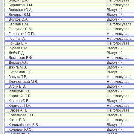
Бондик В.А.
Не голосував
Бурлаков П.М.
Не голосував
Васильєв О.А.
Відсутній
Вечерко В.М.
Відсутній
Волков О.А.
Відсутній
Герман Г.М.
Не голосувала
Глазунов С.М.
Не голосував
Головатий С.П.
Не голосував
Горіна І.А.
Не голосувала
Грицак В.М.
Не голосував
Гуреєв В.М.
Відсутній
Дейч Б.Д.
Відсутній
Демішкан В.Ф.
Не голосував
Деркач А.Л.
Відсутній
Джига М.В.
Відсутній
Єфремов О.С.
Відсутній
Засуха Т.В.
Не голосувала
Злочевський М.В.
Не голосував
Зубик В.В.
Відсутній
Ілляшов Г.О.
Відсутній
Каракай Ю.В.
Не голосував
Ківалов С.В.
Відсутній
Климець П.А.
Не голосував
Клюєв А.П.
Не голосував
Ковальова Ю.В.
Відсутня
Козак В.В.
Не голосував
Колесніченко В.В.
Відсутній
Колоцей Ю.О.
Відсутній