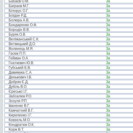
Бабаєв О.М.
За
Баграєв М.Г.
За
Білорус О.Г.
За
Богдан Р.Д.
За
Болюра А.В.
За
Бондаренко О.Ф.
За
Бородін В.В.
За
Буряк О.В.
За
Веліжанський С.К.
За
Ветвицький Д.О.
За
Волинець М.Я.
За
Гасюк П.П.
За
Гейман О.А.
За
Гнаткевич Ю.В.
За
Губський Б.В.
За
Давимука С.А.
За
Денькович І.В.
За
Добряк Є.Д.
За
Дубіль В.О.
За
Єресько І.Г.
За
Забзалюк Р.О.
За
Зозуля Р.П.
За
Іваненко В.Г.
За
Камчатний В.Г.
За
Кириленко І.Г.
За
Ковзель М.О.
За
Кондратюк О.К.
За
Корж В.Т.
За