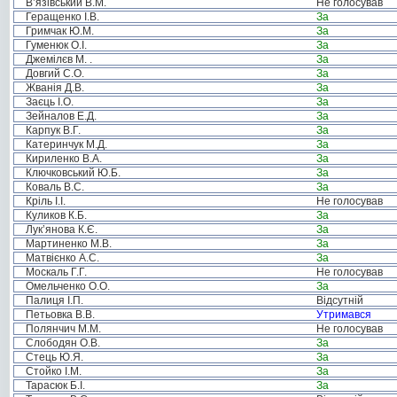
В’язівський В.М.
Не голосував
Геращенко І.В.
За
Гримчак Ю.М.
За
Гуменюк О.І.
За
Джемілєв М. .
За
Довгий С.О.
За
Жванія Д.В.
За
Заєць І.О.
За
Зейналов Е.Д.
За
Карпук В.Г.
За
Катеринчук М.Д.
За
Кириленко В.А.
За
Ключковський Ю.Б.
За
Коваль В.С.
За
Кріль І.І.
Не голосував
Куликов К.Б.
За
Лук’янова К.Є.
За
Мартиненко М.В.
За
Матвієнко А.С.
За
Москаль Г.Г.
Не голосував
Омельченко О.О.
За
Палиця І.П.
Відсутній
Петьовка В.В.
Утримався
Полянчич М.М.
Не голосував
Слободян О.В.
За
Стець Ю.Я.
За
Стойко І.М.
За
Тарасюк Б.І.
За