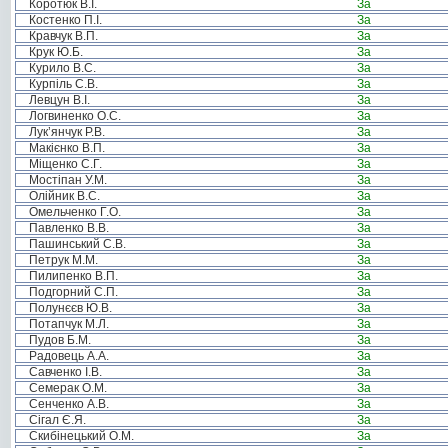
Коротюк В.І.
За
Костенко П.І.
За
Кравчук В.П.
За
Крук Ю.Б.
За
Курило В.С.
За
Курпіль С.В.
За
Левцун В.І.
За
Логвиненко О.С.
За
Лук’янчук Р.В.
За
Макієнко В.П.
За
Міщенко С.Г.
За
Мостіпан У.М.
За
Олійник В.С.
За
Омельченко Г.О.
За
Павленко В.В.
За
Пашинський С.В.
За
Петрук М.М.
За
Пилипенко В.П.
За
Подгорний С.П.
За
Полунєєв Ю.В.
За
Потапчук М.Л.
За
Пудов Б.М.
За
Радовець А.А.
За
Савченко І.В.
За
Семерак О.М.
За
Сенченко А.В.
За
Сігал Є.Я.
За
Скибінецький О.М.
За