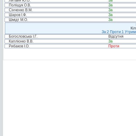
Литвин Ю.О.
За
Поліщук О.В.
За
Сінченко В.М.
За
Шаров І.Ф.
За
Шмідт М.О.
За
Кіл
За:2 Проти:1 Утрим
Богословська І.Г.
Відсутня
Каплієнко В.В.
За
Рибаков І.О.
Проти