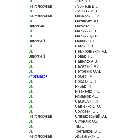
За
Лівік О.П.
Не голосував
Лубінець Д.В.
За
Люшняк М.В.
Не голосував
Македон Ю.М.
За
Матвієнко А.С.
Відсутня
Матузко О.О.
За
Мельник С.І.
За
Мельничук І.І.
Відсутній
Мушак О.П.
За
Негой Ф.Ф.
За
Немировський А.В.
Відсутній
Новак Н.В.
За
Павелко А.В.
За
Палатний А.Л.
За
Петренко О.М.
Утримався
Побер І.М.
За
Продан О.П.
За
Рибак І.П.
За
Різаненко П.О.
За
Романюк Р.С.
За
Сабашук П.П.
За
Савченко О.Ю.
За
Соловей Ю.І.
Не голосував
Співаковський О.В.
За
Сугоняко О.Л.
За
Тіміш Г.І.
За
Третьяков О.Ю.
Не голосував
Урбанський О.І.