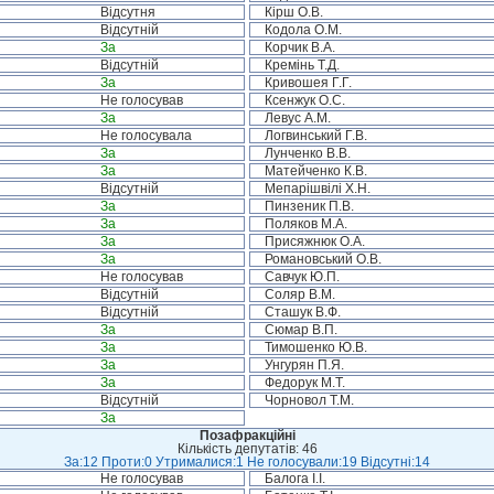
Відсутня
Кірш О.В.
Відсутній
Кодола О.М.
За
Корчик В.А.
Відсутній
Кремінь Т.Д.
За
Кривошея Г.Г.
Не голосував
Ксенжук О.С.
За
Левус А.М.
Не голосувала
Логвинський Г.В.
За
Лунченко В.В.
За
Матейченко К.В.
Відсутній
Мепарішвілі Х.Н.
За
Пинзеник П.В.
За
Поляков М.А.
За
Присяжнюк О.А.
За
Романовський О.В.
Не голосував
Савчук Ю.П.
Відсутній
Соляр В.М.
Відсутній
Сташук В.Ф.
За
Сюмар В.П.
За
Тимошенко Ю.В.
За
Унгурян П.Я.
За
Федорук М.Т.
Відсутній
Чорновол Т.М.
За
Позафракційні
Кількість депутатів: 46
За:12 Проти:0 Утрималися:1 Не голосували:19 Відсутні:14
Не голосував
Балога І.І.