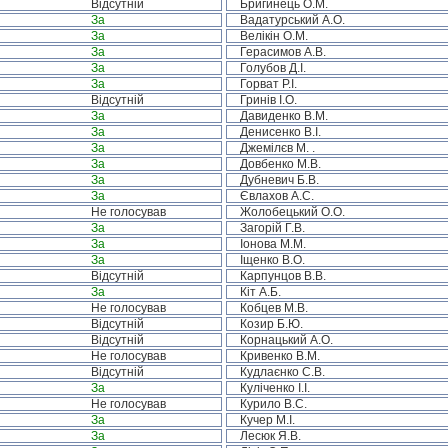
Відсутній
Бригинець О.М.
За
Вадатурський А.О.
За
Велікін О.М.
За
Герасимов А.В.
За
Голубов Д.І.
За
Горват Р.І.
Відсутній
Гринів І.О.
За
Давиденко В.М.
За
Денисенко В.І.
За
Джемілєв М. .
За
Довбенко М.В.
За
Дубневич Б.В.
За
Євлахов А.С.
Не голосував
Жолобецький О.О.
За
Загорій Г.В.
За
Іонова М.М.
За
Іщенко В.О.
Відсутній
Карпунцов В.В.
За
Кіт А.Б.
Не голосував
Кобцев М.В.
Відсутній
Козир Б.Ю.
Відсутній
Корнацький А.О.
Не голосував
Кривенко В.М.
Відсутній
Кудлаєнко С.В.
За
Куліченко І.І.
Не голосував
Курило В.С.
За
Кучер М.І.
За
Лесюк Я.В.