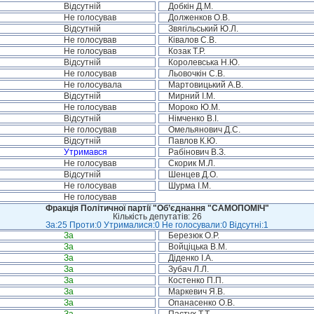
Відсутній
Добкін Д.М.
Не голосував
Долженков О.В.
Відсутній
Звягільський Ю.Л.
Не голосував
Ківалов С.В.
Не голосував
Козак Т.Р.
Відсутній
Королевська Н.Ю.
Не голосував
Льовочкін С.В.
Не голосувала
Мартовицький А.В.
Відсутній
Мирний І.М.
Не голосував
Мороко Ю.М.
Відсутній
Німченко В.І.
Не голосував
Омельянович Д.С.
Відсутній
Павлов К.Ю.
Утримався
Рабінович В.З.
Не голосував
Скорик М.Л.
Відсутній
Шенцев Д.О.
Не голосував
Шурма І.М.
Не голосував
Фракція Політичної партії "Об’єднання "САМОПОМІЧ"
Кількість депутатів: 26
За:25 Проти:0 Утрималися:0 Не голосували:0 Відсутні:1
За
Березюк О.Р.
За
Войціцька В.М.
За
Діденко І.А.
За
Зубач Л.Л.
За
Костенко П.П.
За
Маркевич Я.В.
За
Опанасенко О.В.