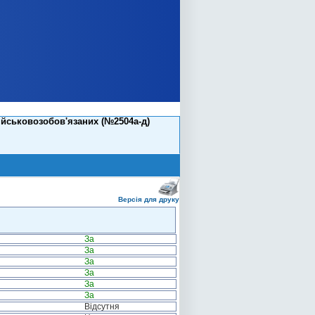
йськовозобов'язаних (№2504а-д)
Версія для друку
За
За
За
За
За
За
Відсутня