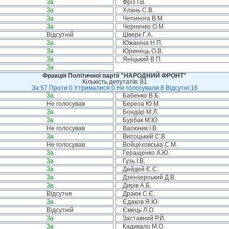
За
Фріз І.В.
За
Хлань С.В.
За
Чепинога В.М.
За
Черненко О.М.
Відсутній
Шверк Г.А.
За
Южаніна Н.П.
За
Юринець О.В.
За
Яніцький В.П.
За
Фракція Політичної партії "НАРОДНИЙ ФРОНТ"
Кількість депутатів: 81
За:57 Проти:0 Утрималися:0 Не голосували:8 Відсутні:16
За
Бабенко В.Б.
Не голосував
Береза Ю.М.
За
Бондар М.Л.
За
Бурбак М.Ю.
Не голосував
Васюник І.В.
За
Висоцький С.В.
Не голосував
Войцеховська С.М.
За
Геращенко А.Ю.
За
Гузь І.В.
За
Дейдей Є.С.
За
Дзензерський Д.В.
За
Дирів А.Б.
Відсутня
Драюк С.Є.
За
Єдаков Я.Ю.
Відсутній
Ємець Л.О.
За
Заставний Р.Й.
За
Кадикало М.О.