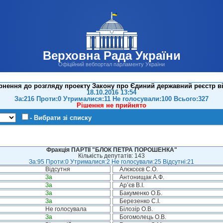
Верховна Рада України
Офіційний вебпортал парламенту України
рнення до розгляду проекту Закону про Єдиний державний реєстр ві
18.10.2016 13:54
За:216 Проти:0 Утрималися:11 Не голосували:100 Всього:327
Рішення не прийнято
- Вибрати зі списку
Фракція ПАРТІЇ "БЛОК ПЕТРА ПОРОШЕНКА"
Кількість депутатів: 143
За:95 Проти:0 Утрималися:2 Не голосували:25 Відсутні:21
Відсутня
Алєксєєв С.О.
За
Антонищак А.Ф.
За
Ар’єв В.І.
За
Бакуменко О.Б.
За
Березенко С.І.
Не голосувала
Білозір О.В.
За
Богомолець О.В.