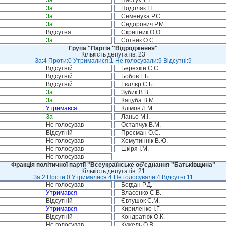
За
Пастух Т.Т.
За
Подоляк І.І.
За
Семенуха Р.С.
За
Сидорович Р.М.
Відсутня
Скрипник О.О.
За
Сотник О.С.
Група "Партія "Відродження"
Кількість депутатів: 23
За:4 Проти:0 Утрималися:1 Не голосували:9 Відсутні:9
Відсутній
Березкін С.С.
Відсутній
Бобов Г.Б.
Відсутній
Гєллєр Є.Б.
За
Зубик В.В.
За
Кацуба В.М.
Утримався
Клімов Л.М.
За
Ланьо М.І.
Не голосував
Остапчук В.М.
Відсутній
Пресман О.С.
Не голосував
Хомутиннік В.Ю.
Не голосував
Шкіря І.М.
Не голосував
Фракція політичної партії "Всеукраїнське об’єднання "Батьківщина"
Кількість депутатів: 21
За:2 Проти:0 Утрималися:4 Не голосували:4 Відсутні:11
Не голосував
Богдан Р.Д.
Утримався
Власенко С.В.
Відсутній
Євтушок С.М.
Утримався
Кириленко І.Г.
Відсутній
Кондратюк О.К.
Не голосував
Кужель О.В.