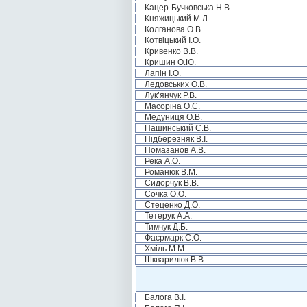
Кацер-Бучковська Н.В.
Княжицький М.Л.
Колганова О.В.
Котвіцький І.О.
Кривенко В.В.
Кришин О.Ю.
Лапін І.О.
Ледовських О.В.
Лук’янчук Р.В.
Масоріна О.С.
Медуниця О.В.
Пашинський С.В.
Підберезняк В.І.
Помазанов А.В.
Река А.О.
Романюк В.М.
Сидорчук В.В.
Сочка О.О.
Стеценко Д.О.
Тетерук А.А.
Тимчук Д.Б.
Фаєрмарк С.О.
Хміль М.М.
Шкварилюк В.В.
Балога В.І.