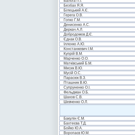
Балога П.І.
Безбах Я.Я.
Білецький А.Є.
Герега О.В.
Гопко Г.М.
Денисенко А.С.
Деркач А.Л.
Добродомов Д.Є.
Єднак О.В.
Іллєнко А.Ю.
Констанкевич І.М.
Купрій В.М.
Марченко О.О.
Матківський Б.М.
Мисик В.Ю.
Мусій О.С.
Парасюк В.З.
Пташник В.Ю.
Супруненко О.І.
Фельдман О.Б.
Шахов С.В.
Шевченко О.Л.
Бакулін Є.М.
Бахтеєва Т.Д.
Бойко Ю.А.
Воропаєв Ю.М.