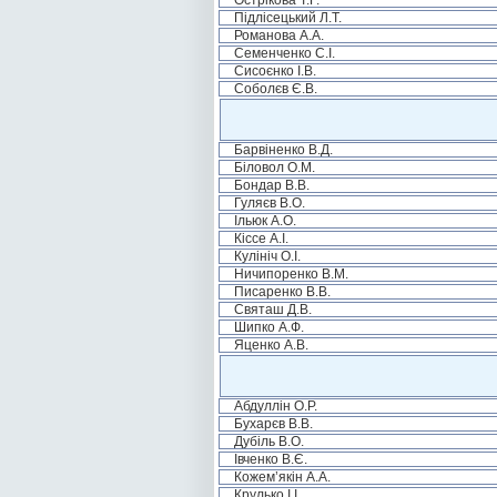
Острікова Т.Г.
Підлісецький Л.Т.
Романова А.А.
Семенченко С.І.
Сисоєнко І.В.
Соболєв Є.В.
Барвіненко В.Д.
Біловол О.М.
Бондар В.В.
Гуляєв В.О.
Ільюк А.О.
Кіссе А.І.
Кулініч О.І.
Ничипоренко В.М.
Писаренко В.В.
Святаш Д.В.
Шипко А.Ф.
Яценко А.В.
Абдуллін О.Р.
Бухарєв В.В.
Дубіль В.О.
Івченко В.Є.
Кожем’якін А.А.
Крулько І.І.