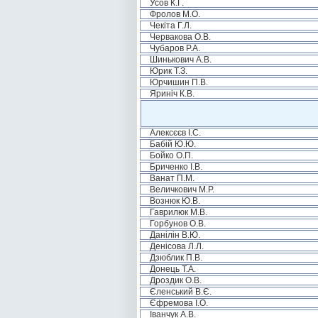
Усов К.Г.
Фролов М.О.
Чекіта Г.Л.
Червакова О.В.
Чубаров Р.А.
Шинькович А.В.
Юрик Т.З.
Юрчишин П.В.
Яриніч К.В.
Алексєєв І.С.
Бабій Ю.Ю.
Бойко О.П.
Бриченко І.В.
Ванат П.М.
Величкович М.Р.
Вознюк Ю.В.
Гаврилюк М.В.
Горбунов О.В.
Данілін В.Ю.
Денісова Л.Л.
Дзюблик П.В.
Донець Т.А.
Дроздик О.В.
Єленський В.Є.
Єфремова І.О.
Іванчук А.В.