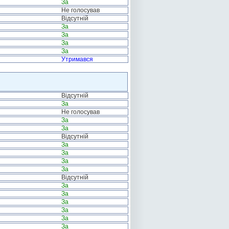
За
Не голосував
Відсутній
За
За
За
За
Утримався
Відсутній
За
Не голосував
За
За
Відсутній
За
За
За
За
Відсутній
За
За
За
За
За
За