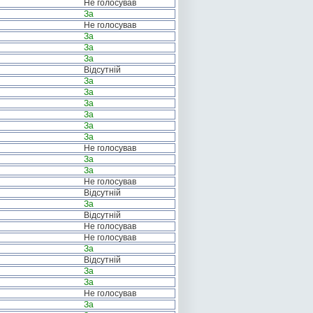
Не голосував
За
Не голосував
За
За
За
Відсутній
За
За
За
За
За
За
Не голосував
За
За
Не голосував
Відсутній
За
Відсутній
Не голосував
Не голосував
За
Відсутній
За
За
Не голосував
За