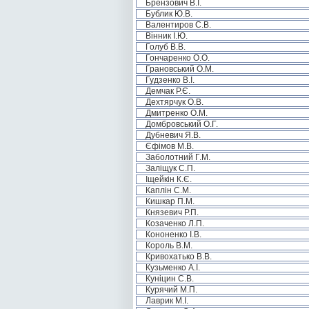
Брензович В.І.
Бублик Ю.В.
Валентиров С.В.
Вінник І.Ю.
Голуб В.В.
Гончаренко О.О.
Грановський О.М.
Гудзенко В.І.
Демчак Р.Є.
Дехтярчук О.В.
Дмитренко О.М.
Домбровський О.Г.
Дубневич Я.В.
Єфімов М.В.
Заболотний Г.М.
Заліщук С.П.
Іщейкін К.Є.
Каплін С.М.
Кишкар П.М.
Князевич Р.П.
Козаченко Л.П.
Кононенко І.В.
Король В.М.
Кривохатько В.В.
Кузьменко А.І.
Куніцин С.В.
Курячий М.П.
Лаврик М.І.