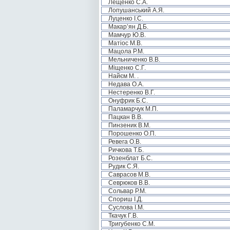
Лещенко С.А.
Лопушанський А.Я.
Луценко І.С.
Макар’ян Д.Б.
Мамчур Ю.В.
Матіос М.В.
Мацола Р.М.
Мельниченко В.В.
Міщенко С.Г.
Найєм М. .
Недава О.А.
Нестеренко В.Г.
Онуфрик Б.С.
Паламарчук М.П.
Пацкан В.В.
Пинзеник В.М.
Порошенко О.П.
Ревега О.В.
Ричкова Т.Б.
Розенблат Б.С.
Рудик С.Я.
Саврасов М.В.
Севрюков В.В.
Сольвар Р.М.
Спориш І.Д.
Суслова І.М.
Ткачук Г.В.
Тригубенко С.М.