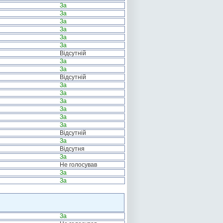
За
За
За
За
За
За
Відсутній
За
За
Відсутній
За
За
За
За
За
За
Відсутній
За
Відсутня
За
Не голосував
За
За
За