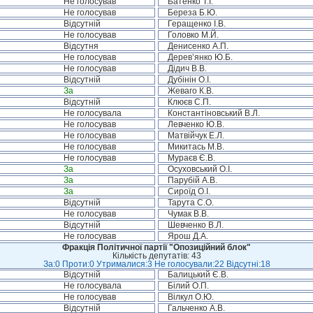
Не голосував
Батенко Т.І.
Не голосував
Береза Б.Ю.
Відсутній
Геращенко І.В.
Не голосував
Головко М.Й.
Відсутня
Денисенко А.П.
Не голосував
Дерев’янко Ю.Б.
Не голосував
Дідич В.В.
Відсутній
Дубінін О.І.
За
Жеваго К.В.
Відсутній
Клюєв С.П.
Не голосувала
Константіновський В.Л.
Не голосував
Левченко Ю.В.
Не голосував
Матвійчук Е.Л.
Не голосував
Микитась М.В.
Не голосував
Мураєв Є.В.
За
Осуховський О.І.
За
Парубій А.В.
За
Сироїд О.І.
Відсутній
Тарута С.О.
Не голосував
Чумак В.В.
Відсутній
Шевченко В.Л.
Не голосував
Ярош Д.А.
Фракція Політичної партії "Опозиційний блок"
Кількість депутатів: 43
За:0 Проти:0 Утрималися:3 Не голосували:22 Відсутні:18
Відсутній
Балицький Є.В.
Не голосувала
Білий О.П.
Не голосував
Вілкул О.Ю.
Відсутній
Гальченко А.В.