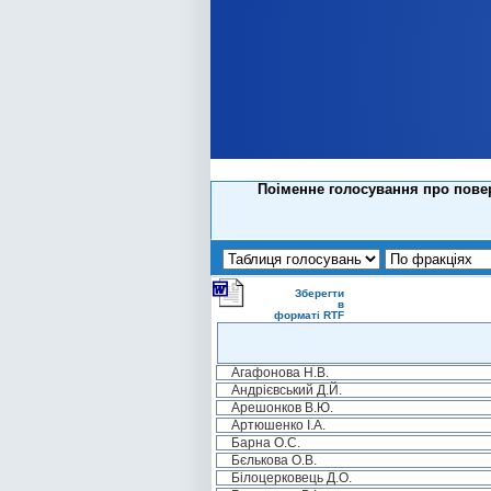
Поіменне голосування про пове
Зберегти
в
форматі RTF
Агафонова Н.В.
Андрієвський Д.Й.
Арешонков В.Ю.
Артюшенко І.А.
Барна О.С.
Бєлькова О.В.
Білоцерковець Д.О.