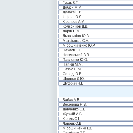
Гусак В.Г.
Добкін М.М.
Дунаєв С.В.
Іоффе Ю.Я.
Кісельов А.М.
Колєсніков Д.В.
Ларін С.М.
Льовочкіна Ю.В.
Матвієнков С.А.
Мірошниченко Ю.Р.
Нечаєв О.І.
Новинський В.В.
Павленко Ю.О.
Папієв М.М.
Сажко С.М.
Солод Ю.В.
Шпенов Д.Ю.
Шуфрич Н.І.
Бабак А.В.
Веселова Н.В.
Данченко О.І.
Журжій А.В.
Кіраль С.І.
Лаврик О.В.
Мірошніченко І.В.