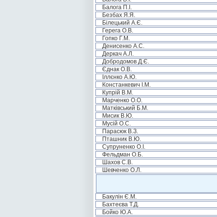
Балога П.І.
Безбах Я.Я.
Білецький А.Є.
Герега О.В.
Гопко Г.М.
Денисенко А.С.
Деркач А.Л.
Добродомов Д.Є.
Єднак О.В.
Іллєнко А.Ю.
Констанкевич І.М.
Купрій В.М.
Марченко О.О.
Матківський Б.М.
Мисик В.Ю.
Мусій О.С.
Парасюк В.З.
Пташник В.Ю.
Супруненко О.І.
Фельдман О.Б.
Шахов С.В.
Шевченко О.Л.
Бакулін Є.М.
Бахтеєва Т.Д.
Бойко Ю.А.