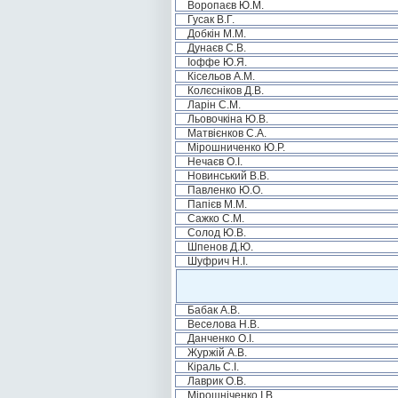
Воропаєв Ю.М.
Гусак В.Г.
Добкін М.М.
Дунаєв С.В.
Іоффе Ю.Я.
Кісельов А.М.
Колєсніков Д.В.
Ларін С.М.
Льовочкіна Ю.В.
Матвієнков С.А.
Мірошниченко Ю.Р.
Нечаєв О.І.
Новинський В.В.
Павленко Ю.О.
Папієв М.М.
Сажко С.М.
Солод Ю.В.
Шпенов Д.Ю.
Шуфрич Н.І.
Бабак А.В.
Веселова Н.В.
Данченко О.І.
Журжій А.В.
Кіраль С.І.
Лаврик О.В.
Мірошніченко І.В.