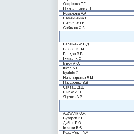
Острікова Т.Г.
Підлісецький Л.Т.
Романова А.А.
Семенченко С.І.
Сисоєнко І.В.
Соболєв Є.В.
Барвіненко В.Д.
Біловол О.М.
Бондар В.В.
Гуляєв В.О.
Ільюк А.О.
Кіссе А.І.
Кулініч О.І.
Ничипоренко В.М.
Писаренко В.В.
Святаш Д.В.
Шипко А.Ф.
Яценко А.В.
Абдуллін О.Р.
Бухарєв В.В.
Дубіль В.О.
Івченко В.Є.
Кожем’якін А.А.