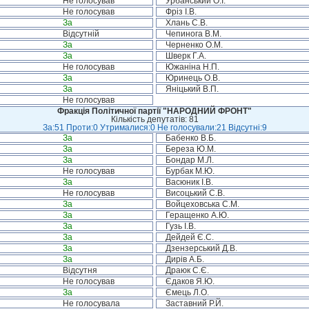
Не голосував
Урбанський О.І.
Не голосував
Фріз І.В.
За
Хлань С.В.
Відсутній
Чепинога В.М.
За
Черненко О.М.
За
Шверк Г.А.
Не голосував
Южаніна Н.П.
За
Юринець О.В.
За
Яніцький В.П.
Не голосував
Фракція Політичної партії "НАРОДНИЙ ФРОНТ"
Кількість депутатів: 81
За:51 Проти:0 Утрималися:0 Не голосували:21 Відсутні:9
За
Бабенко В.Б.
За
Береза Ю.М.
За
Бондар М.Л.
Не голосував
Бурбак М.Ю.
За
Васюник І.В.
Не голосував
Висоцький С.В.
За
Войцеховська С.М.
За
Геращенко А.Ю.
За
Гузь І.В.
За
Дейдей Є.С.
За
Дзензерський Д.В.
За
Дирів А.Б.
Відсутня
Драюк С.Є.
Не голосував
Єдаков Я.Ю.
За
Ємець Л.О.
Не голосувала
Заставний Р.Й.