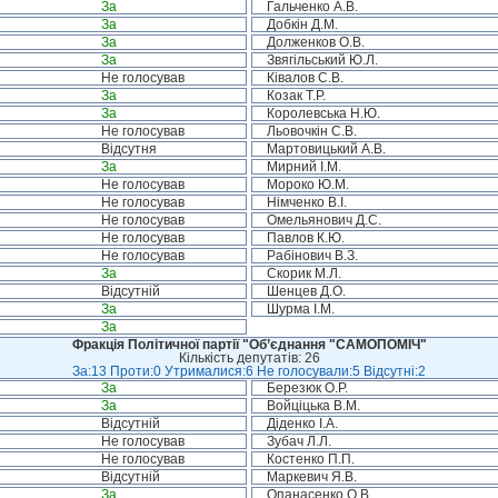
За
Гальченко А.В.
За
Добкін Д.М.
За
Долженков О.В.
За
Звягільський Ю.Л.
Не голосував
Ківалов С.В.
За
Козак Т.Р.
За
Королевська Н.Ю.
Не голосував
Льовочкін С.В.
Відсутня
Мартовицький А.В.
За
Мирний І.М.
Не голосував
Мороко Ю.М.
Не голосував
Німченко В.І.
Не голосував
Омельянович Д.С.
Не голосував
Павлов К.Ю.
Не голосував
Рабінович В.З.
За
Скорик М.Л.
Відсутній
Шенцев Д.О.
За
Шурма І.М.
За
Фракція Політичної партії "Об’єднання "САМОПОМІЧ"
Кількість депутатів: 26
За:13 Проти:0 Утрималися:6 Не голосували:5 Відсутні:2
За
Березюк О.Р.
За
Войціцька В.М.
Відсутній
Діденко І.А.
Не голосував
Зубач Л.Л.
Не голосував
Костенко П.П.
Відсутній
Маркевич Я.В.
За
Опанасенко О.В.