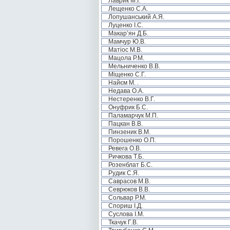
Лаврик М.І.
Лещенко С.А.
Лопушанський А.Я.
Луценко І.С.
Макар’ян Д.Б.
Мамчур Ю.В.
Матіос М.В.
Мацола Р.М.
Мельниченко В.В.
Міщенко С.Г.
Найєм М. .
Недава О.А.
Нестеренко В.Г.
Онуфрик Б.С.
Паламарчук М.П.
Пацкан В.В.
Пинзеник В.М.
Порошенко О.П.
Ревега О.В.
Ричкова Т.Б.
Розенблат Б.С.
Рудик С.Я.
Саврасов М.В.
Севрюков В.В.
Сольвар Р.М.
Спориш І.Д.
Суслова І.М.
Ткачук Г.В.