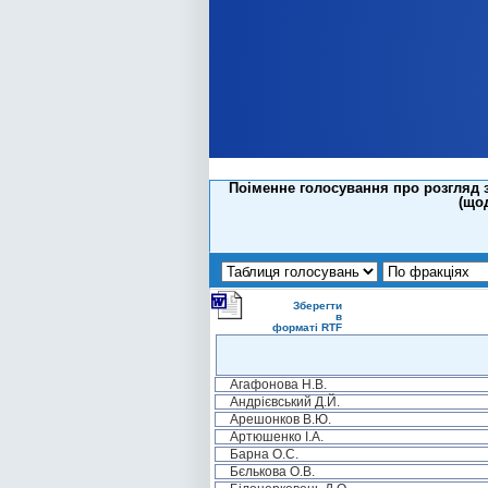
Поіменне голосування про розгляд 
(щод
Зберегти
в
форматі RTF
Агафонова Н.В.
Андрієвський Д.Й.
Арешонков В.Ю.
Артюшенко І.А.
Барна О.С.
Бєлькова О.В.