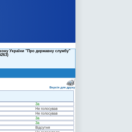
кону України "Про державну службу"
5263)
Версія для друку
За
Не голосував
Не голосував
За
За
Відсутня