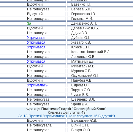
Відсутній
Батенко Т.І.
Не голосував
Береза Б.Ю.
Відсутній
Геращенко І.В.
Не голосував
Головко М.Й.
За
Денисенко А.П.
Відсутній
Дерев’янко Ю.Б.
Не голосував
Дідич В.В.
Утримався
Дубінін О.І.
Утримався
Жеваго К.В.
Утримався
Клюєв С.П.
Не голосувала
Константіновський В.Л.
Не голосував
Левченко Ю.В.
Утримався
Матвійчук Е.Л.
Відсутній
Микитась М.В.
Не голосував
Мураєв Є.В.
Не голосував
Осуховський О.І.
Відсутній
Парубій А.В.
Утрималась
Сироїд О.І.
Не голосував
Тарута С.О.
Не голосував
Чумак В.В.
Не голосував
Шевченко В.Л.
Не голосував
Ярош Д.А.
Фракція Політичної партії "Опозиційний блок"
Кількість депутатів: 43
За:18 Проти:0 Утрималися:0 Не голосували:16 Відсутні:9
Відсутній
Балицький Є.В.
Не голосувала
Білий О.П.
Не голосував
Вілкул О.Ю.