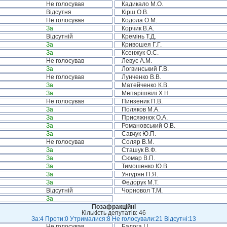
Не голосував
Кадикало М.О.
Відсутня
Кірш О.В.
Не голосував
Кодола О.М.
За
Корчик В.А.
Відсутній
Кремінь Т.Д.
За
Кривошея Г.Г.
За
Ксенжук О.С.
Не голосував
Левус А.М.
За
Логвинський Г.В.
Не голосував
Лунченко В.В.
За
Матейченко К.В.
За
Мепарішвілі Х.Н.
Не голосував
Пинзеник П.В.
За
Поляков М.А.
За
Присяжнюк О.А.
За
Романовський О.В.
За
Савчук Ю.П.
Не голосував
Соляр В.М.
За
Сташук В.Ф.
За
Сюмар В.П.
За
Тимошенко Ю.В.
За
Унгурян П.Я.
За
Федорук М.Т.
Відсутній
Чорновол Т.М.
За
Позафракційні
Кількість депутатів: 46
За:4 Проти:0 Утрималися:8 Не голосували:21 Відсутні:13
Не голосував
Балога І.І.