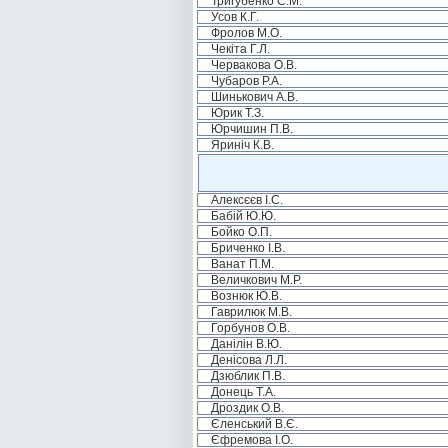
Тригубенко С.М.
Усов К.Г.
Фролов М.О.
Чекіта Г.Л.
Червакова О.В.
Чубаров Р.А.
Шинькович А.В.
Юрик Т.З.
Юрчишин П.В.
Яриніч К.В.
Алексєєв І.С.
Бабій Ю.Ю.
Бойко О.П.
Бриченко І.В.
Ванат П.М.
Величкович М.Р.
Вознюк Ю.В.
Гаврилюк М.В.
Горбунов О.В.
Данілін В.Ю.
Денісова Л.Л.
Дзюблик П.В.
Донець Т.А.
Дроздик О.В.
Єленський В.Є.
Єфремова І.О.