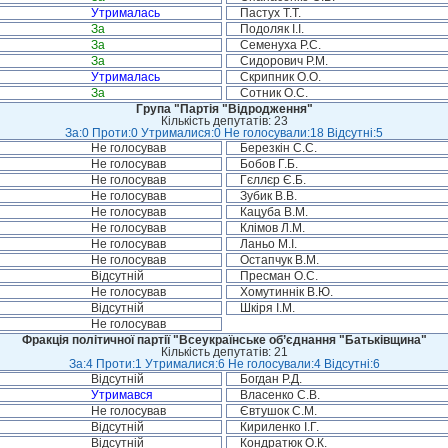
Утрималась
Пастух Т.Т.
За
Подоляк І.І.
За
Семенуха Р.С.
За
Сидорович Р.М.
Утрималась
Скрипник О.О.
За
Сотник О.С.
Група "Партія "Відродження"
Кількість депутатів: 23
За:0 Проти:0 Утрималися:0 Не голосували:18 Відсутні:5
Не голосував
Березкін С.С.
Не голосував
Бобов Г.Б.
Не голосував
Гєллєр Є.Б.
Не голосував
Зубик В.В.
Не голосував
Кацуба В.М.
Не голосував
Клімов Л.М.
Не голосував
Ланьо М.І.
Не голосував
Остапчук В.М.
Відсутній
Пресман О.С.
Не голосував
Хомутиннік В.Ю.
Відсутній
Шкіря І.М.
Не голосував
Фракція політичної партії "Всеукраїнське об’єднання "Батьківщина"
Кількість депутатів: 21
За:4 Проти:1 Утрималися:6 Не голосували:4 Відсутні:6
Відсутній
Богдан Р.Д.
Утримався
Власенко С.В.
Не голосував
Євтушок С.М.
Відсутній
Кириленко І.Г.
Відсутній
Кондратюк О.К.