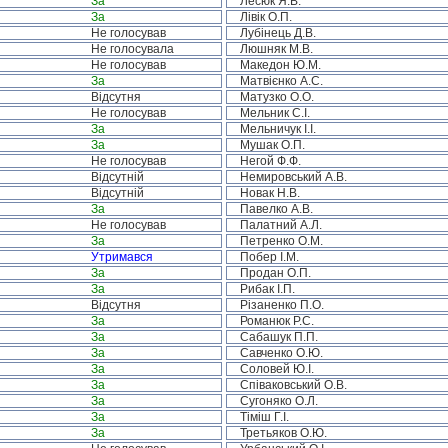
За
Лесюк Я.В.
За
Лівік О.П.
Не голосував
Лубінець Д.В.
Не голосувала
Люшняк М.В.
Не голосував
Македон Ю.М.
За
Матвієнко А.С.
Відсутня
Матузко О.О.
Не голосував
Мельник С.І.
За
Мельничук І.І.
За
Мушак О.П.
Не голосував
Негой Ф.Ф.
Відсутній
Немировський А.В.
Відсутній
Новак Н.В.
За
Павелко А.В.
Не голосував
Палатний А.Л.
За
Петренко О.М.
Утримався
Побер І.М.
За
Продан О.П.
За
Рибак І.П.
Відсутня
Різаненко П.О.
За
Романюк Р.С.
За
Сабашук П.П.
За
Савченко О.Ю.
За
Соловей Ю.І.
За
Співаковський О.В.
За
Сугоняко О.Л.
За
Тіміш Г.І.
За
Третьяков О.Ю.