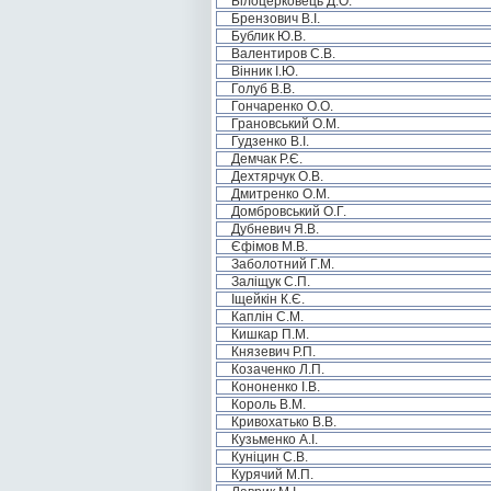
Білоцерковець Д.О.
Брензович В.І.
Бублик Ю.В.
Валентиров С.В.
Вінник І.Ю.
Голуб В.В.
Гончаренко О.О.
Грановський О.М.
Гудзенко В.І.
Демчак Р.Є.
Дехтярчук О.В.
Дмитренко О.М.
Домбровський О.Г.
Дубневич Я.В.
Єфімов М.В.
Заболотний Г.М.
Заліщук С.П.
Іщейкін К.Є.
Каплін С.М.
Кишкар П.М.
Князевич Р.П.
Козаченко Л.П.
Кононенко І.В.
Король В.М.
Кривохатько В.В.
Кузьменко А.І.
Куніцин С.В.
Курячий М.П.