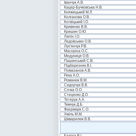
Іванчук А.В.
Кацер-Бучковська Н.В.
Княжицький М.Л.
Колганова О.В.
Котвіцький І.О.
Кривенко В.В.
Кришин О.Ю.
Лапін І.О.
Ледовських О.В.
Лук’янчук Р.В.
Масоріна О.С.
Медуниця О.В.
Пашинський С.В.
Підберезняк В.І.
Помазанов А.В.
Река А.О.
Романюк В.М.
Сидорчук В.В.
Сочка О.О.
Стеценко Д.О.
Тетерук А.А.
Тимчук Д.Б.
Фаєрмарк С.О.
Хміль М.М.
Шкварилюк В.В.
Балога В.І.