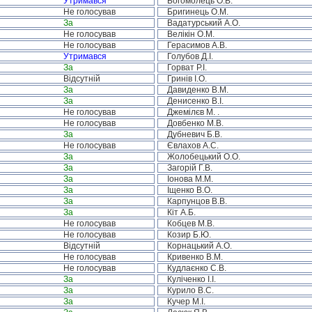
Утримався
Богомолець О.В.
Не голосував
Бригинець О.М.
За
Вадатурський А.О.
Не голосував
Велікін О.М.
Не голосував
Герасимов А.В.
Утримався
Голубов Д.І.
За
Горват Р.І.
Відсутній
Гринів І.О.
За
Давиденко В.М.
За
Денисенко В.І.
Не голосував
Джемілєв М. .
Не голосував
Довбенко М.В.
За
Дубневич Б.В.
Не голосував
Євлахов А.С.
За
Жолобецький О.О.
За
Загорій Г.В.
За
Іонова М.М.
За
Іщенко В.О.
За
Карпунцов В.В.
За
Кіт А.Б.
Не голосував
Кобцев М.В.
Не голосував
Козир Б.Ю.
Відсутній
Корнацький А.О.
Не голосував
Кривенко В.М.
Не голосував
Кудлаєнко С.В.
За
Куліченко І.І.
За
Курило В.С.
За
Кучер М.І.