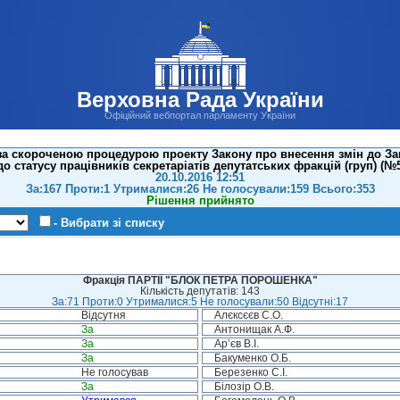
Верховна Рада України
Офіційний вебпортал парламенту України
за скороченою процедурою проекту Закону про внесення змін до За
о статусу працівників секретаріатів депутатських фракцій (груп) (№
20.10.2016 12:51
За:167 Проти:1 Утрималися:26 Не голосували:159 Всього:353
Рішення прийнято
- Вибрати зі списку
Фракція ПАРТІЇ "БЛОК ПЕТРА ПОРОШЕНКА"
Кількість депутатів: 143
За:71 Проти:0 Утрималися:5 Не голосували:50 Відсутні:17
Відсутня
Алєксєєв С.О.
За
Антонищак А.Ф.
За
Ар’єв В.І.
За
Бакуменко О.Б.
Не голосував
Березенко С.І.
За
Білозір О.В.