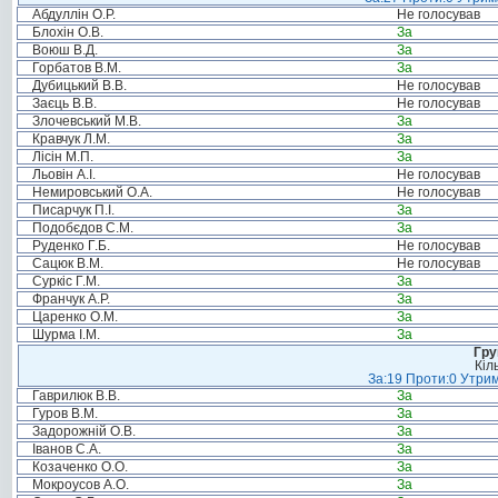
Абдуллін О.Р.
Не голосував
Блохін О.В.
За
Воюш В.Д.
За
Горбатов В.М.
За
Дубицький В.В.
Не голосував
Заєць В.В.
Не голосував
Злочевський М.В.
За
Кравчук Л.М.
За
Лісін М.П.
За
Льовін А.І.
Не голосував
Немировський О.А.
Не голосував
Писарчук П.І.
За
Подобєдов С.М.
За
Руденко Г.Б.
Не голосував
Сацюк В.М.
Не голосував
Суркіс Г.М.
За
Франчук А.Р.
За
Царенко О.М.
За
Шурма І.М.
За
Гру
Кіл
За:19 Проти:0 Утрим
Гаврилюк В.В.
За
Гуров В.М.
За
Задорожній О.В.
За
Іванов С.А.
За
Козаченко О.О.
За
Мокроусов А.О.
За