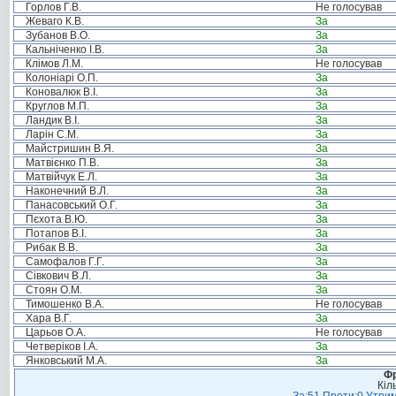
Горлов Г.В.
Не голосував
Жеваго К.В.
За
Зубанов В.О.
За
Кальніченко І.В.
За
Клімов Л.М.
Не голосував
Колоніарі О.П.
За
Коновалюк В.І.
За
Круглов М.П.
За
Ландик В.І.
За
Ларін С.М.
За
Майстришин В.Я.
За
Матвієнко П.В.
За
Матвійчук Е.Л.
За
Наконечний В.Л.
За
Панасовський О.Г.
За
Пєхота В.Ю.
За
Потапов В.І.
За
Рибак В.В.
За
Самофалов Г.Г.
За
Сівкович В.Л.
За
Стоян О.М.
За
Тимошенко В.А.
Не голосував
Хара В.Г.
За
Царьов О.А.
Не голосував
Четверіков І.А.
За
Янковський М.А.
За
Фр
Кіл