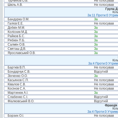
Турчинов О.В.
Не голосував
Шкіль А.В.
Не голосував
Група Д
Кіл
За:11 Проти:0 Утрим
Бандурка О.М.
За
Галієв Е.Е.
Не голосував
Добкін М.М.
За
Колісник М.Д.
За
Райков Б.С.
За
Рябікін П.Б.
За
Салмін О.В.
За
Святаш Д.В.
За
Ярославський О.В.
За
Кіл
За:4 Проти:0 Утрим
Бартків В.П.
Не голосував
Бондарчук С.В.
Відсутній
Зінченко О.О.
За
Касьянов С.П.
Не голосував
Ківалов С.В.
Не голосував
Косінов С.А.
Не голосував
Мартинюк А.І.
За
Слабенко С.І.
Відсутній
Фіалковський В.О.
Відсутній
Фракція 
Кіл
За:4 Проти:0 Утрима
Борзих О.І.
Не голосував