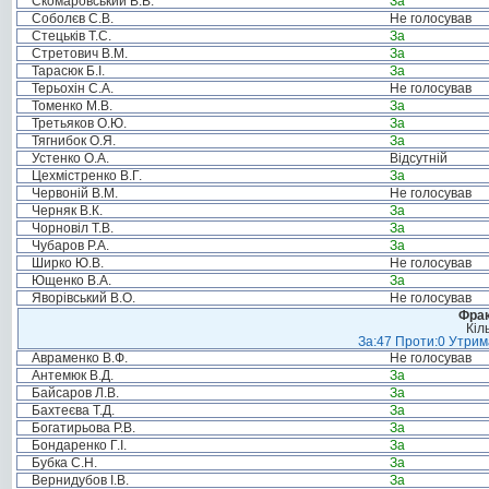
Скомаровський В.В.
За
Соболєв С.В.
Не голосував
Стецьків Т.С.
За
Стретович В.М.
За
Тарасюк Б.І.
За
Терьохін С.А.
Не голосував
Томенко М.В.
За
Третьяков О.Ю.
За
Тягнибок О.Я.
За
Устенко О.А.
Відсутній
Цехмістренко В.Г.
За
Червоній В.М.
Не голосував
Черняк В.К.
За
Чорновіл Т.В.
За
Чубаров Р.А.
За
Ширко Ю.В.
Не голосував
Ющенко В.А.
За
Яворівський В.О.
Не голосував
Фрак
Кіл
За:47 Проти:0 Утрима
Авраменко В.Ф.
Не голосував
Антемюк В.Д.
За
Байсаров Л.В.
За
Бахтеєва Т.Д.
За
Богатирьова Р.В.
За
Бондаренко Г.І.
За
Бубка С.Н.
За
Вернидубов І.В.
За