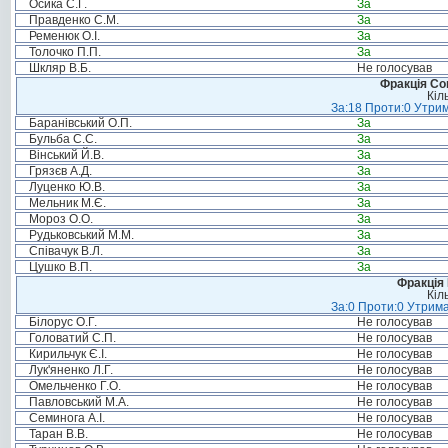
Осика С.Г.
За
Правденко С.М.
За
Ременюк О.І.
За
Толочко П.П.
За
Шкляр В.Б.
Не голосував
Фракція Соц
Кіл
За:18 Проти:0 Утрим
Баранівський О.П.
За
Бульба С.С.
За
Вінський Й.В.
За
Грязєв А.Д.
За
Луценко Ю.В.
За
Мельник М.Є.
За
Мороз О.О.
За
Рудьковський М.М.
За
Співачук В.Л.
За
Цушко В.П.
За
Фракція
Кіл
За:0 Проти:0 Утрима
Білорус О.Г.
Не голосував
Головатий С.П.
Не голосував
Кирильчук Є.І.
Не голосував
Лук'яненко Л.Г.
Не голосував
Омельченко Г.О.
Не голосував
Павловський М.А.
Не голосував
Семинога А.І.
Не голосував
Таран В.В.
Не голосував