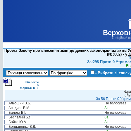
Верховн
Офіційний в
Проект Закону про внесення змін до деяких законодавчих актів 
(№3002) - у 
0
За:298 Проти:0 Утрима
Рі
- Вибрати зі списк
Зберегти
в
форматі RTF
Фра
Кіль
За:56 Проти:0 Утрима
Альошин В.Б.
Не голосував
Асадчев В.М.
За
Балога В.І.
Не голосував
Беспалий Б.Я.
За
Бойко Ю.А.
За
Бондаренко В.Д.
Не голосував