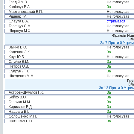
Гладій М.В.
Не голосував
Калінчук В.А.
За
Мартиновський В.П.
Не голосував
Рішняк І.М.
Не голосував
Слаута В.А.
Утримався
Терещук С.М.
Не голосував
Шершун М.Х.
Не голосував
Фракція Нар
Кіл
За:7 Проти:0 Утрим
Заічко В.О.
Не голосував
Каденюк Л.К.
За
Крук Ю.Б.
Не голосував
Олуйко В.М.
За
Петров О.В.
За
Супрун Л.П.
За
Шведенко М.М.
Не голосував
Гру
Кіл
За:13 Проти:0 Утрим
Астров–Шумілов Г.К.
За
Бойко В.О.
За
Гапочка М.М.
За
Кириллов В.Д.
За
Надрага В.І.
За
Солошенко М.П.
Не голосував
Цкітішвілі Е.О.
За