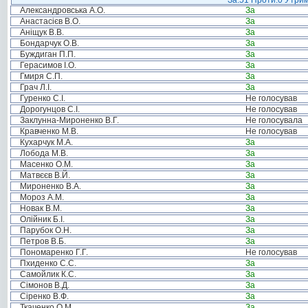
За:51 Проти:0 Утрим
Александровська А.О.
За
Анастасієв В.О.
За
Аніщук В.В.
За
Бондарчук О.В.
За
Буждиган П.П.
За
Герасимов І.О.
За
Гмиря С.П.
За
Грач Л.І.
За
Гуренко С.І.
Не голосував
Дорогунцов С.І.
Не голосував
Заклунна-Мироненко В.Г.
Не голосувала
Кравченко М.В.
Не голосував
Кухарчук М.А.
За
Лобода М.В.
За
Масенко О.М.
За
Матвєєв В.Й.
За
Мироненко В.А.
За
Мороз А.М.
За
Новак В.М.
За
Олійник Б.І.
За
Парубок О.Н.
За
Петров В.Б.
За
Пономаренко Г.Г.
Не голосував
Пхиденко С.С.
За
Самойлик К.С.
За
Сімонов В.Д.
За
Сіренко В.Ф.
За
Ткаченко О.М.
За