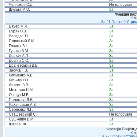
Челноков С.Д.
Не голосував
Шульга М.О.
За
Фракція пар
Кіл
За:41 Проти:0 Утрим
Бауер М.Й.
За
Буряк О.В.
За
Васадзе Т.Ш.
За
Гадяцький Л.М.
За
Гладкіх В.І.
За
Гуреєв В.М.
За
Деркач А.Л.
За
Довгий С.О.
За
Драчевський В.В.
За
Засуха Т.В.
За
Клименко А.В.
За
Кузьмук О.І.
За
Литвин В.В.
За
Мхітарян Н.М.
За
Оніщук М.В.
За
Полякова Л.Є.
За
Раханський А.В.
За
Сергієнко Л.Г.
За
Сташевський С.Т.
Не голосував
Сушкевич В.М.
За
Шаров І.Ф.
За
Фракція Соціал-д
Кіл
За:27 Проти:0 Утрима