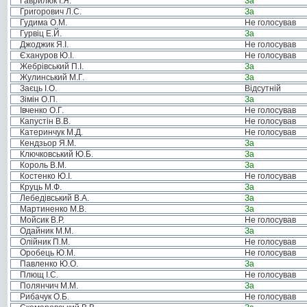
Гаврилюк І.Я.
За
Григорович Л.С.
За
Гудима О.М.
Не голосував
Гурвіц Е.Й.
За
Джоджик Я.І.
Не голосував
Єхануров Ю.І.
Не голосував
Жебрівський П.І.
За
Жулинський М.Г.
За
Заєць І.О.
Відсутній
Зімін О.П.
За
Івченко О.Г.
Не голосував
Капустін В.В.
Не голосував
Катеринчук М.Д.
Не голосував
Кендзьор Я.М.
За
Ключковський Ю.Б.
За
Король В.М.
За
Костенко Ю.І.
Не голосував
Круць М.Ф.
За
Лебедівський В.А.
За
Мартиненко М.В.
За
Мойсик В.Р.
Не голосував
Одайник М.М.
За
Олійник П.М.
Не голосував
Оробець Ю.М.
Не голосував
Павленко Ю.О.
За
Плющ І.С.
Не голосував
Полянчич М.М.
За
Рибачук О.Б.
Не голосував