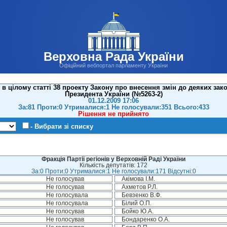
Верховна Рада України
Офіційний вебпортал парламенту України
в цілому статті 38 проекту Закону про внесення змін до деяких зак
Президента України (№5263-2)
01.12.2009 17:06
За:81 Проти:0 Утрималися:1 Не голосували:351 Всього:433
Рішення не прийнято
- Вибрати зі списку
Фракція Партії регіонів у Верховній Раді України
Кількість депутатів: 172
За:0 Проти:0 Утрималися:1 Не голосували:171 Відсутні:0
Не голосував
Акімова І.М.
Не голосував
Ахметов Р.Л.
Не голосувала
Бевзенко В.Ф.
Не голосувала
Білий О.П.
Не голосував
Бойко Ю.А.
Не голосував
Бондаренко О.А.