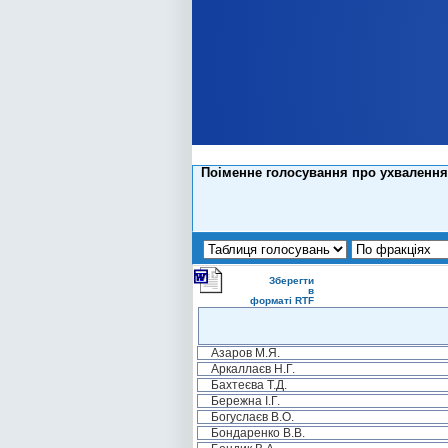
Поіменне голосування про ухвалення 
Зберегти
в
форматі RTF
Азаров М.Я.
Аркаллаєв Н.Г.
Бахтеєва Т.Д.
Бережна І.Г.
Богуслаєв В.О.
Бондаренко В.В.