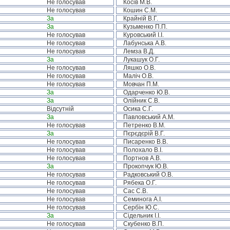
Не голосував
Косів М.В.
Не голосував
Кошин С.М.
За
Крайній В.Г.
За
Кузьменко П.П.
Не голосував
Куровський І.І.
Не голосував
Лабунська А.В.
Не голосував
Лемза В.Д.
За
Лукашук О.Г.
Не голосував
Ляшко О.В.
Не голосував
Маліч О.В.
Не голосував
Мовчан П.М.
За
Одарченко Ю.В.
За
Олійник С.В.
Відсутній
Осика С.Г.
За
Павловський А.М.
Не голосував
Петренко В.М.
За
Пєрєдєрій В.Г.
Не голосував
Писаренко В.В.
Не голосував
Полохало В.І.
Не голосував
Портнов А.В.
За
Прокопчук Ю.В.
Не голосував
Радковський О.В.
Не голосував
Рябека О.Г.
Не голосував
Сас С.В.
Не голосував
Семинога А.І.
Не голосував
Сербін Ю.С.
За
Сідельник І.І.
Не голосував
Скубенко В.П.