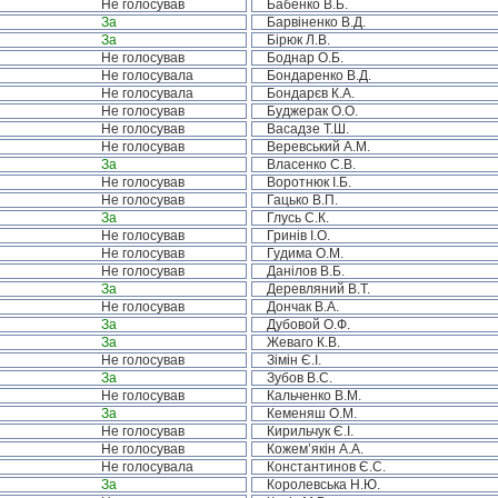
Не голосував
Бабенко В.Б.
За
Барвіненко В.Д.
За
Бірюк Л.В.
Не голосував
Боднар О.Б.
Не голосувала
Бондаренко В.Д.
Не голосувала
Бондарєв К.А.
Не голосував
Буджерак О.О.
Не голосував
Васадзе Т.Ш.
Не голосував
Веревський А.М.
За
Власенко С.В.
Не голосував
Воротнюк І.Б.
Не голосував
Гацько В.П.
За
Глусь С.К.
Не голосував
Гринів І.О.
Не голосував
Гудима О.М.
Не голосував
Данілов В.Б.
За
Деревляний В.Т.
Не голосував
Дончак В.А.
За
Дубовой О.Ф.
За
Жеваго К.В.
Не голосував
Зімін Є.І.
За
Зубов В.С.
Не голосував
Кальченко В.М.
За
Кеменяш О.М.
Не голосував
Кирильчук Є.І.
Не голосував
Кожем’якін А.А.
Не голосувала
Константинов Є.С.
За
Королевська Н.Ю.