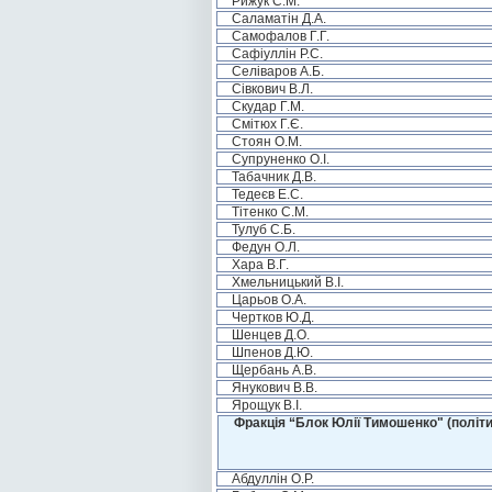
Рижук С.М.
Саламатін Д.А.
Самофалов Г.Г.
Сафіуллін Р.С.
Селіваров А.Б.
Сівкович В.Л.
Скудар Г.М.
Смітюх Г.Є.
Стоян О.М.
Супруненко О.І.
Табачник Д.В.
Тедеєв Е.С.
Тітенко С.М.
Тулуб С.Б.
Федун О.Л.
Хара В.Г.
Хмельницький В.І.
Царьов О.А.
Чертков Ю.Д.
Шенцев Д.О.
Шпенов Д.Ю.
Щербань А.В.
Янукович В.В.
Ярощук В.І.
Фракція “Блок Юлії Тимошенко" (політи
Абдуллін О.Р.