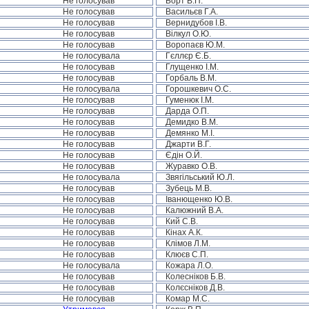
Не голосував
Борт В.П.
Не голосував
Васильєв Г.А.
Не голосував
Вернидубов І.В.
Не голосував
Вілкул О.Ю.
Не голосував
Воропаєв Ю.М.
Не голосувала
Гєллєр Є.Б.
Не голосував
Глущенко І.М.
Не голосував
Горбаль В.М.
Не голосувала
Горошкевич О.С.
Не голосував
Гуменюк І.М.
Не голосував
Дарда О.П.
Не голосував
Демидко В.М.
Не голосував
Демянко М.І.
Не голосував
Джарти В.Г.
Не голосував
Єдін О.Й.
Не голосував
Журавко О.В.
Не голосувала
Звягільський Ю.Л.
Не голосував
Зубець М.В.
Не голосував
Іванющенко Ю.В.
Не голосував
Калюжний В.А.
Не голосував
Кий С.В.
Не голосував
Кінах А.К.
Не голосував
Клімов Л.М.
Не голосував
Клюєв С.П.
Не голосувала
Кожара Л.О.
Не голосував
Колесніков Б.В.
Не голосував
Колєсніков Д.В.
Не голосував
Комар М.С.