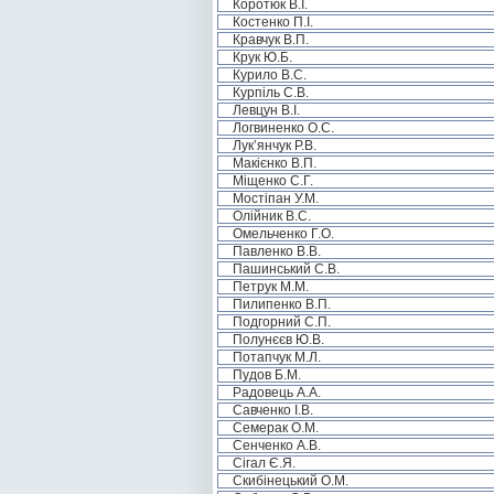
Коротюк В.І.
Костенко П.І.
Кравчук В.П.
Крук Ю.Б.
Курило В.С.
Курпіль С.В.
Левцун В.І.
Логвиненко О.С.
Лук’янчук Р.В.
Макієнко В.П.
Міщенко С.Г.
Мостіпан У.М.
Олійник В.С.
Омельченко Г.О.
Павленко В.В.
Пашинський С.В.
Петрук М.М.
Пилипенко В.П.
Подгорний С.П.
Полунєєв Ю.В.
Потапчук М.Л.
Пудов Б.М.
Радовець А.А.
Савченко І.В.
Семерак О.М.
Сенченко А.В.
Сігал Є.Я.
Скибінецький О.М.