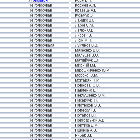
Утримався
Корж В.П.
Не голосував
Коржев А.Л.
Не голосував
Кравець А.В.
Не голосував
Кузьмук О.І.
Не голосував
Ландик В.І.
Не голосував
Ларін С.М.
Не голосував
Лелюк О.В.
Не голосував
Лисов І.В.
Не голосував
Лісін М.П.
Не голосувала
Лук’янов В.В.
Не голосував
Макеєнко В.В.
Не голосував
Мальцев В.О.
Не голосував
Матвійчук Е.Л.
Не голосував
Мирний І.М.
Не голосував
Мірошниченко Ю.Р.
Не голосував
Мороко Ю.М.
Не голосував
Мхітарян Н.М.
Не голосував
Новікова Ю.В.
Не голосував
Павленко Е.І.
Не голосував
Пеклушенко О.М.
Не голосував
Писарчук П.І.
Не голосував
Плотніков О.В.
Не голосував
Попеску І.В.
Не голосував
Потапов В.І.
Не голосував
Пригодський А.В.
Не голосував
Притика Д.М.
Не голосував
Пшонка А.В.
Не голосував
Рибак В.В.