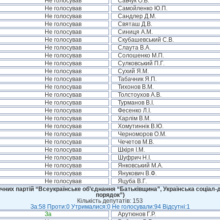
Не голосував
Савчук О.В.
Не голосував
Самойленко Ю.П.
Не голосував
Сандлер Д.М.
Не голосував
Святаш Д.В.
Не голосував
Синиця А.М.
Не голосував
Скубашевський С.В.
Не голосував
Слаута В.А.
Не голосував
Солошенко М.П.
Не голосував
Сулковський П.Г.
Не голосував
Сухий Я.М.
Не голосував
Табачник Я.П.
Не голосував
Тихонов В.М.
Не голосував
Толстоухов А.В.
Не голосував
Турманов В.І.
Не голосував
Фесенко Л.І.
Не голосував
Харлім В.М.
Не голосував
Хомутиннік В.Ю.
Не голосував
Черноморов О.М.
Не голосував
Чечетов М.В.
Не голосував
Шкіря І.М.
Не голосував
Шуфрич Н.І.
Не голосував
Янковський М.А.
Не голосував
Янукович В.Ф.
Не голосував
Яцуба В.Г.
чних партій “Всеукраїнське об’єднання “Батьківщина”, Українська соціал-д
порядок”)
Кількість депутатів: 153
За:58 Проти:0 Утрималися:0 Не голосували:94 Відсутні:1
За
Арутюнов Г.Р.