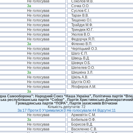
Не голосував
Соколов М.В.
За
Сочка О.О.
Не голосував
Суслов Є.І.
Не голосував
Таран В.В.
Не голосував
Тищенко О.І.
Не голосував
Трайдук М.Ф.
Не голосував
Триндюк Ю.Г.
Не голосував
Уколов В.О.
Не голосував
Федорчук Я.П.
За
Філенко В.П.
Не голосував
Черпіцький О.З.
Не голосував
Шаго Є.П.
Не голосував
Швець В.Д.
Не голосував
Шевчук О.Б.
Не голосував
Шепелев О.О.
За
Шишкіна З.Л.
Не голосував
Шкіль А.В.
Не голосував
Шустік О.Ю.
Не голосував
Ягоферов А.М.
За
дна Самооборона”: Народний Союз “Наша Україна”, Політична партія “Впере
ська республіканська партія “Собор” , Партія Християнсько-Демократичний
Громадянська партія “ПОРА”, Партія захисників Вітчизни
Кількість депутатів: 72
За:17 Проти:0 Утрималися:0 Не голосували:44 Відсутні:11
Не голосував
Аржевітін С.М.
За
Бобильов О.Ф.
Не голосував
Борисов В.Д.
Не голосував
Василенко С.В.