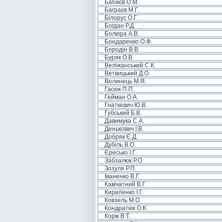
Бабаєв О.М.
Баграєв М.Г.
Білорус О.Г.
Богдан Р.Д.
Болюра А.В.
Бондаренко О.Ф.
Бородін В.В.
Буряк О.В.
Веліжанський С.К.
Ветвицький Д.О.
Волинець М.Я.
Гасюк П.П.
Гейман О.А.
Гнаткевич Ю.В.
Губський Б.В.
Давимука С.А.
Денькович І.В.
Добряк Є.Д.
Дубіль В.О.
Єресько І.Г.
Забзалюк Р.О.
Зозуля Р.П.
Іваненко В.Г.
Камчатний В.Г.
Кириленко І.Г.
Ковзель М.О.
Кондратюк О.К.
Корж В.Т.