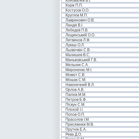
Коновалюк В.І.
Корж П.П.
Костусєв О.О.
Круглов М.П.
Лавринович О.В.
Ландік В.І.
Лебедєв П.В.
Лєщинський О.О.
Литвинов Л.Ф.
Лукаш О.Л.
Льовочкін С.В.
Малишев В.С.
Маньковський Г.В.
Мельник С.А.
Мироненко М.І.
Момот С.В.
Мошак С.М.
Наконечний В.Л.
Орлов А.В.
Папієв М.М.
Петров Б.Ф.
Піскун С.М.
Плохой І.І.
Попов О.П.
Прасолов І.М.
Присяжнюк М.В.
Прутнік Е.А.
Рева Д.О.