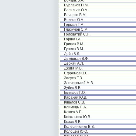
Бондик В.А.
Бурлаков П.М.
Васильєв О.А.
Вечерко В.М.
Волков О.А.
Герман Г.М.
Глазунов С.М.
Головатий С.П.
Горіна І.А.
Грицак В.М.
Гуреєв В.М.
Дейч Б.Д.
Демішкан В.Ф.
Деркач А.Л.
Джига М.В.
Єфремов О.С.
Засуха Т.В.
Злочевський М.В.
Зубик В.В.
Ілляшов Г.О.
Каракай Ю.В.
Ківалов С.В.
Климець П.А.
Клюєв А.П.
Ковальова Ю.В.
Козак В.В.
Колесніченко В.В.
Колоцей Ю.О.