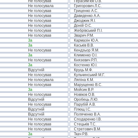
Не голосував
Герасим’юк О.В.
Не голосувала
Григорович Л.С.
Не голосував
Гриценко А.С.
Не голосував
Давиденко А.А.
Не голосував
Джоджик Я.І.
Не голосував
Доній О.С.
Не голосував
Жебрівський П.І.
Не голосував
Зварич Р.М.
За
Кармазін Ю.А.
За
Каськів В.В.
Не голосував
Кендзьор Я.М.
За
Клименко О.І.
Не голосував
Князевич Р.П.
За
Костенко Ю.І.
Відсутній
Круць М.Ф.
Не голосував
Кульчинський М.Г.
Не голосувала
Ляпіна К.М.
Не голосував
Марущенко В.С.
За
Мойсик В.Р.
Не голосував
Новіков О.В.
Відсутній
Оробець Л.Ю.
Не голосував
Парубій А.В.
Відсутній
Плющ І.С.
Відсутній
Поляченко В.А.
Не голосував
Сподаренко І.В.
Не голосував
Стецьків Т.С.
Не голосував
Стретович В.М.
За
Ткач Р.В.