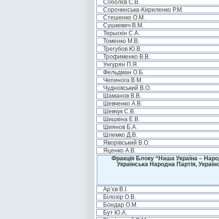
Соболєв С.В.
Сорочинська-Кириленко Р.М.
Стешенко О.М.
Сушкевич В.М.
Терьохін С.А.
Томенко М.В.
Трегубов Ю.В.
Трофименко В.В.
Унгурян П.Я.
Фельдман О.Б.
Чепинога В.М.
Чудновський В.О.
Шаманов В.В.
Шевченко А.В.
Шевчук С.В.
Шишкіна Е.В.
Шиянов Б.А.
Шлемко Д.В.
Яворівський В.О.
Яценко А.В.
Фракція Блоку “Наша Україна – Наро
Українська Народна Партія, Україн
Ар’єв В.І.
Білозір О.В.
Бондар О.М.
Бут Ю.А.