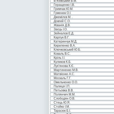
В’язівський В.М.
Геращенко І.В.
Гримчак Ю.М.
Гуменюк О.І.
Джемілєв М. .
Довгий С.О.
Жванія Д.В.
Заєць І.О.
Зейналов Е.Д.
Карпук В.Г.
Катеринчук М.Д.
Кириленко В.А.
Ключковський Ю.Б.
Коваль В.С.
Кріль І.І.
Куликов К.Б.
Лук’янова К.Є.
Мартиненко М.В.
Матвієнко А.С.
Москаль Г.Г.
Омельченко О.О.
Палиця І.П.
Петьовка В.В.
Полянчич М.М.
Слободян О.В.
Стець Ю.Я.
Стойко І.М.
Тарасюк Б.І.