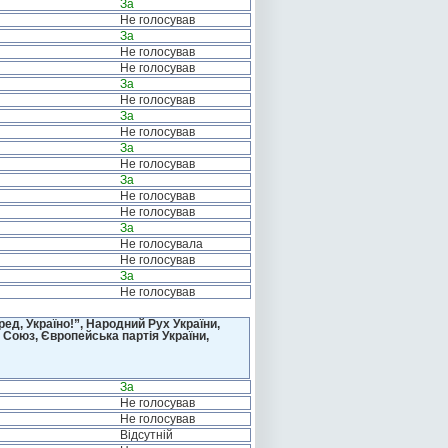
За
Не голосував
За
Не голосував
Не голосував
За
Не голосував
За
Не голосував
За
Не голосував
За
Не голосував
Не голосував
За
Не голосувала
Не голосував
За
Не голосував
д, Україно!”, Народний Рух України,
 Союз, Європейська партія України,
За
Не голосував
Не голосував
Відсутній