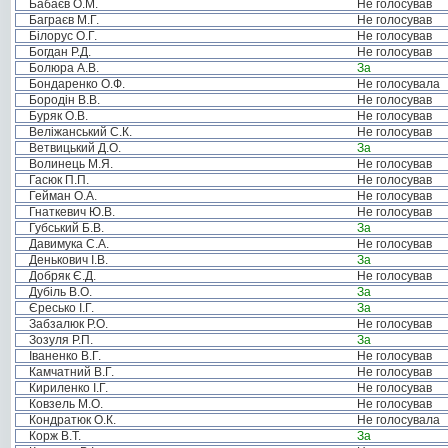
Бабаєв О.М.
Не голосував
Баграєв М.Г.
Не голосував
Білорус О.Г.
Не голосував
Богдан Р.Д.
Не голосував
Болюра А.В.
За
Бондаренко О.Ф.
Не голосувала
Бородін В.В.
Не голосував
Буряк О.В.
Не голосував
Веліжанський С.К.
Не голосував
Ветвицький Д.О.
За
Волинець М.Я.
Не голосував
Гасюк П.П.
Не голосував
Гейман О.А.
Не голосував
Гнаткевич Ю.В.
Не голосував
Губський Б.В.
За
Давимука С.А.
Не голосував
Денькович І.В.
За
Добряк Є.Д.
Не голосував
Дубіль В.О.
За
Єресько І.Г.
За
Забзалюк Р.О.
Не голосував
Зозуля Р.П.
За
Іваненко В.Г.
Не голосував
Камчатний В.Г.
Не голосував
Кириленко І.Г.
Не голосував
Ковзель М.О.
Не голосував
Кондратюк О.К.
Не голосувала
Корж В.Т.
За