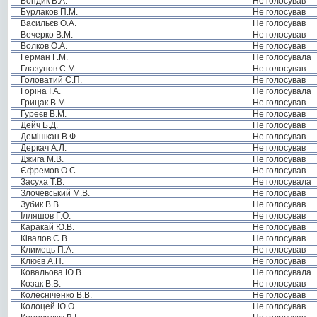
Бондик В.А.
Не голосував
Бурлаков П.М.
Не голосував
Васильєв О.А.
Не голосував
Вечерко В.М.
Не голосував
Волков О.А.
Не голосував
Герман Г.М.
Не голосувала
Глазунов С.М.
Не голосував
Головатий С.П.
Не голосував
Горіна І.А.
Не голосувала
Грицак В.М.
Не голосував
Гуреєв В.М.
Не голосував
Дейч Б.Д.
Не голосував
Демішкан В.Ф.
Не голосував
Деркач А.Л.
Не голосував
Джига М.В.
Не голосував
Єфремов О.С.
Не голосував
Засуха Т.В.
Не голосувала
Злочевський М.В.
Не голосував
Зубик В.В.
Не голосував
Ілляшов Г.О.
Не голосував
Каракай Ю.В.
Не голосував
Ківалов С.В.
Не голосував
Климець П.А.
Не голосував
Клюєв А.П.
Не голосував
Ковальова Ю.В.
Не голосувала
Козак В.В.
Не голосував
Колесніченко В.В.
Не голосував
Колоцей Ю.О.
Не голосував