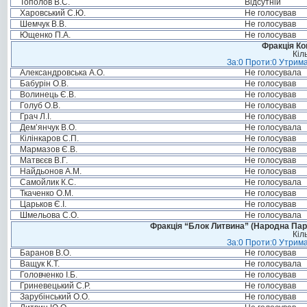
Тополов В.С.
Відсутній
Харовський С.Ю.
Не голосував
Шемчук В.В.
Не голосував
Ющенко П.А.
Не голосував
Фракція Ком
Кіл
За:0 Проти:0 Утрима
Александровська А.О.
Не голосувала
Бабурін О.В.
Не голосував
Волинець Є.В.
Не голосував
Голуб О.В.
Не голосував
Грач Л.І.
Не голосував
Дем’янчук В.О.
Не голосувала
Кілінкаров С.П.
Не голосував
Мармазов Є.В.
Не голосував
Матвєєв В.Г.
Не голосував
Найдьонов А.М.
Не голосував
Самойлик К.С.
Не голосувала
Ткаченко О.М.
Не голосував
Царьков Є.І.
Не голосував
Шмельова С.О.
Не голосувала
Фракція “Блок Литвина” (Народна Парті
Кіл
За:0 Проти:0 Утрима
Баранов В.О.
Не голосував
Ващук К.Т.
Не голосувала
Головченко І.Б.
Не голосував
Гриневецький С.Р.
Не голосував
Зарубінський О.О.
Не голосував