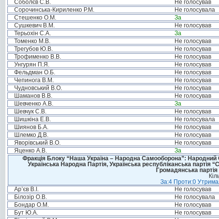
Соболєв С.В.
Не голосував
Сорочинська-Кириленко Р.М.
Не голосувала
Стешенко О.М.
За
Сушкевич В.М.
Не голосував
Терьохін С.А.
За
Томенко М.В.
Не голосував
Трегубов Ю.В.
Не голосував
Трофименко В.В.
Не голосував
Унгурян П.Я.
Не голосував
Фельдман О.Б.
Не голосував
Чепинога В.М.
Не голосував
Чудновський В.О.
Не голосував
Шаманов В.В.
Не голосував
Шевченко А.В.
За
Шевчук С.В.
Не голосував
Шишкіна Е.В.
Не голосувала
Шиянов Б.А.
Не голосував
Шлемко Д.В.
Не голосував
Яворівський В.О.
Не голосував
Яценко А.В.
За
Фракція Блоку “Наша Україна – Народна Самооборона”: Народний Со
Українська Народна Партія, Українська республіканська партія “
Громадянська партія 
Кіл
За:4 Проти:0 Утримал
Ар’єв В.І.
Не голосував
Білозір О.В.
Не голосувала
Бондар О.М.
Не голосував
Бут Ю.А.
Не голосував