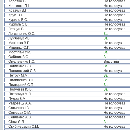
Коротюк В.І.
Не голосував
Костенко П.І.
Не голосував
Кравчук В.П.
Не голосував
Крук Ю.Б.
Не голосував
Курило В.С.
Не голосував
Курпіль С.В.
Не голосував
Левцун В.І.
Не голосував
Логвиненко О.С.
За
Лук’янчук Р.В.
За
Макієнко В.П.
Не голосував
Міщенко С.Г.
Не голосував
Мостіпан У.М.
За
Олійник В.С.
За
Омельченко Г.О.
Відсутній
Павленко В.В.
За
Пашинський С.В.
Не голосував
Петрук М.М.
За
Пилипенко В.П.
За
Подгорний С.П.
За
Полунєєв Ю.В.
За
Потапчук М.Л.
Не голосував
Пудов Б.М.
Не голосував
Радовець А.А.
Не голосував
Савченко І.В.
Не голосував
Семерак О.М.
Не голосував
Сенченко А.В.
Не голосував
Сігал Є.Я.
За
Скибінецький О.М.
Не голосував