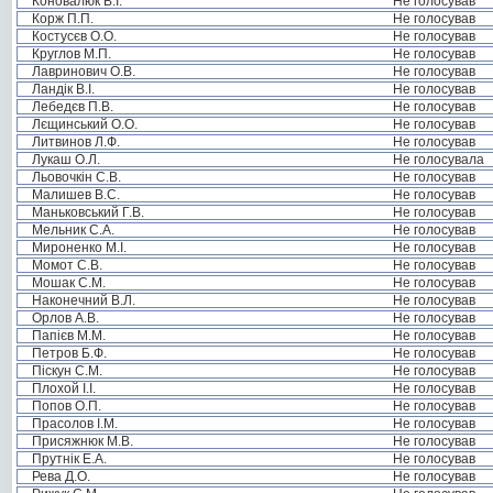
Коновалюк В.І.
Не голосував
Корж П.П.
Не голосував
Костусєв О.О.
Не голосував
Круглов М.П.
Не голосував
Лавринович О.В.
Не голосував
Ландік В.І.
Не голосував
Лебедєв П.В.
Не голосував
Лєщинський О.О.
Не голосував
Литвинов Л.Ф.
Не голосував
Лукаш О.Л.
Не голосувала
Льовочкін С.В.
Не голосував
Малишев В.С.
Не голосував
Маньковський Г.В.
Не голосував
Мельник С.А.
Не голосував
Мироненко М.І.
Не голосував
Момот С.В.
Не голосував
Мошак С.М.
Не голосував
Наконечний В.Л.
Не голосував
Орлов А.В.
Не голосував
Папієв М.М.
Не голосував
Петров Б.Ф.
Не голосував
Піскун С.М.
Не голосував
Плохой І.І.
Не голосував
Попов О.П.
Не голосував
Прасолов І.М.
Не голосував
Присяжнюк М.В.
Не голосував
Прутнік Е.А.
Не голосував
Рева Д.О.
Не голосував