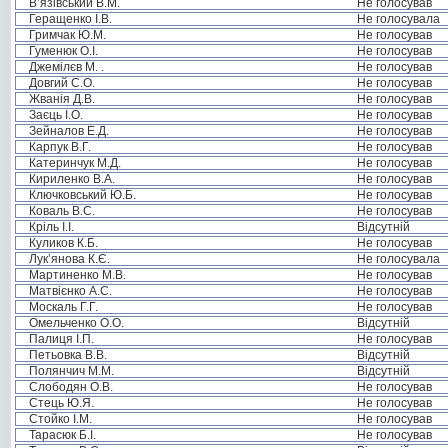
В’язівський В.М.
Не голосував
Геращенко І.В.
Не голосувала
Гримчак Ю.М.
Не голосував
Гуменюк О.І.
Не голосував
Джемілєв М. .
Не голосував
Довгий С.О.
Не голосував
Жванія Д.В.
Не голосував
Заєць І.О.
Не голосував
Зейналов Е.Д.
Не голосував
Карпук В.Г.
Не голосував
Катеринчук М.Д.
Не голосував
Кириленко В.А.
Не голосував
Ключковський Ю.Б.
Не голосував
Коваль В.С.
Не голосував
Кріль І.І.
Відсутній
Куликов К.Б.
Не голосував
Лук’янова К.Є.
Не голосувала
Мартиненко М.В.
Не голосував
Матвієнко А.С.
Не голосував
Москаль Г.Г.
Не голосував
Омельченко О.О.
Відсутній
Палиця І.П.
Не голосував
Петьовка В.В.
Відсутній
Полянчич М.М.
Відсутній
Слободян О.В.
Не голосував
Стець Ю.Я.
Не голосував
Стойко І.М.
Не голосував
Тарасюк Б.І.
Не голосував