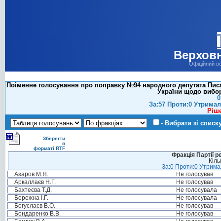
Верховн
Офіційний в
Поіменне голосування про поправку №94 народного депутата Писар
України щодо вибор
0
За:57 Проти:0 Утримал
Ріш
- Вибрати зі списк
Зберегти
в
форматі RTF
Фракція Партії р
Кіль
За:0 Проти:0 Утримал
Азаров М.Я.
Не голосував
Аркаллаєв Н.Г.
Не голосував
Бахтеєва Т.Д.
Не голосувала
Бережна І.Г.
Не голосувала
Богуслаєв В.О.
Не голосував
Бондаренко В.В.
Не голосував