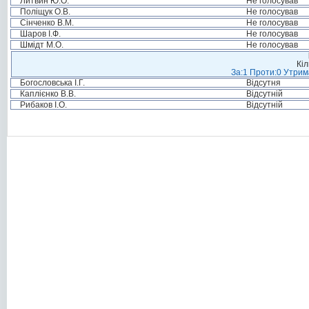
Литвин Ю.О.
Не голосував
Поліщук О.В.
Не голосував
Сінченко В.М.
Не голосував
Шаров І.Ф.
Не голосував
Шмідт М.О.
Не голосував
Кіл
За:1 Проти:0 Утрим
Богословська І.Г.
Відсутня
Каплієнко В.В.
Відсутній
Рибаков І.О.
Відсутній