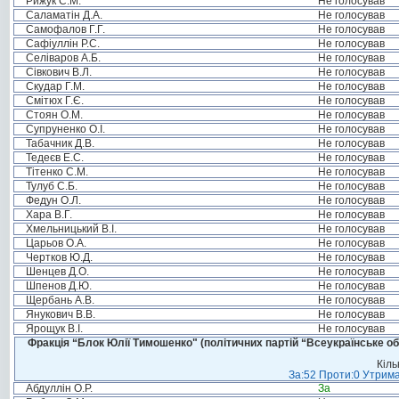
Рижук С.М.
Не голосував
Саламатін Д.А.
Не голосував
Самофалов Г.Г.
Не голосував
Сафіуллін Р.С.
Не голосував
Селіваров А.Б.
Не голосував
Сівкович В.Л.
Не голосував
Скудар Г.М.
Не голосував
Смітюх Г.Є.
Не голосував
Стоян О.М.
Не голосував
Супруненко О.І.
Не голосував
Табачник Д.В.
Не голосував
Тедеєв Е.С.
Не голосував
Тітенко С.М.
Не голосував
Тулуб С.Б.
Не голосував
Федун О.Л.
Не голосував
Хара В.Г.
Не голосував
Хмельницький В.І.
Не голосував
Царьов О.А.
Не голосував
Чертков Ю.Д.
Не голосував
Шенцев Д.О.
Не голосував
Шпенов Д.Ю.
Не голосував
Щербань А.В.
Не голосував
Янукович В.В.
Не голосував
Ярощук В.І.
Не голосував
Фракція “Блок Юлії Тимошенко" (політичних партій “Всеукраїнське об
Кіль
За:52 Проти:0 Утрима
Абдуллін О.Р.
За