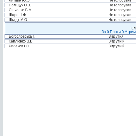
Литвин Ю.О.
Не голосував
Поліщук О.В.
Не голосував
Сінченко В.М.
Не голосував
Шаров І.Ф.
Не голосував
Шмідт М.О.
Не голосував
Кіл
За:0 Проти:0 Утрим
Богословська І.Г.
Відсутня
Каплієнко В.В.
Відсутній
Рибаков І.О.
Відсутній