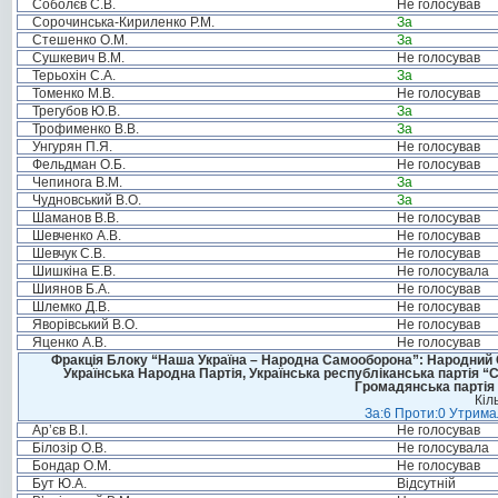
Соболєв С.В.
Не голосував
Сорочинська-Кириленко Р.М.
За
Стешенко О.М.
За
Сушкевич В.М.
Не голосував
Терьохін С.А.
За
Томенко М.В.
Не голосував
Трегубов Ю.В.
За
Трофименко В.В.
За
Унгурян П.Я.
Не голосував
Фельдман О.Б.
Не голосував
Чепинога В.М.
За
Чудновський В.О.
За
Шаманов В.В.
Не голосував
Шевченко А.В.
Не голосував
Шевчук С.В.
Не голосував
Шишкіна Е.В.
Не голосувала
Шиянов Б.А.
Не голосував
Шлемко Д.В.
Не голосував
Яворівський В.О.
Не голосував
Яценко А.В.
Не голосував
Фракція Блоку “Наша Україна – Народна Самооборона”: Народний Со
Українська Народна Партія, Українська республіканська партія “
Громадянська партія 
Кіл
За:6 Проти:0 Утримал
Ар’єв В.І.
Не голосував
Білозір О.В.
Не голосувала
Бондар О.М.
Не голосував
Бут Ю.А.
Відсутній