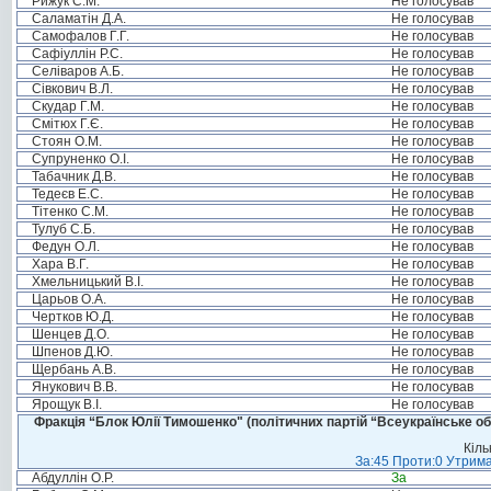
Рижук С.М.
Не голосував
Саламатін Д.А.
Не голосував
Самофалов Г.Г.
Не голосував
Сафіуллін Р.С.
Не голосував
Селіваров А.Б.
Не голосував
Сівкович В.Л.
Не голосував
Скудар Г.М.
Не голосував
Смітюх Г.Є.
Не голосував
Стоян О.М.
Не голосував
Супруненко О.І.
Не голосував
Табачник Д.В.
Не голосував
Тедеєв Е.С.
Не голосував
Тітенко С.М.
Не голосував
Тулуб С.Б.
Не голосував
Федун О.Л.
Не голосував
Хара В.Г.
Не голосував
Хмельницький В.І.
Не голосував
Царьов О.А.
Не голосував
Чертков Ю.Д.
Не голосував
Шенцев Д.О.
Не голосував
Шпенов Д.Ю.
Не голосував
Щербань А.В.
Не голосував
Янукович В.В.
Не голосував
Ярощук В.І.
Не голосував
Фракція “Блок Юлії Тимошенко" (політичних партій “Всеукраїнське об
Кіль
За:45 Проти:0 Утрима
Абдуллін О.Р.
За