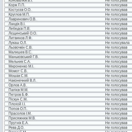
Коновалюк В.І.
Не голосував
Корж П.П.
Не голосував
Костусєв О.О.
Не голосував
Круглов М.П.
Не голосував
Лавринович О.В.
Не голосував
Ландік В.І.
Не голосував
Лебедєв П.В.
Не голосував
Лєщинський О.О.
Не голосував
Литвинов Л.Ф.
Не голосував
Лукаш О.Л.
Не голосувала
Льовочкін С.В.
Не голосував
Малишев В.С.
Не голосував
Маньковський Г.В.
Не голосував
Мельник С.А.
Не голосував
Мироненко М.І.
Не голосував
Момот С.В.
Не голосував
Мошак С.М.
Не голосував
Наконечний В.Л.
Не голосував
Орлов А.В.
Не голосував
Папієв М.М.
Не голосував
Петров Б.Ф.
Не голосував
Піскун С.М.
Не голосував
Плохой І.І.
Не голосував
Попов О.П.
Не голосував
Прасолов І.М.
Не голосував
Присяжнюк М.В.
Не голосував
Прутнік Е.А.
Не голосував
Рева Д.О.
Не голосував