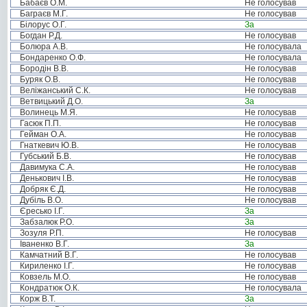
Бабаєв О.М.
Не голосував
Баграєв М.Г.
Не голосував
Білорус О.Г.
За
Богдан Р.Д.
Не голосував
Болюра А.В.
Не голосувала
Бондаренко О.Ф.
Не голосувала
Бородін В.В.
Не голосував
Буряк О.В.
Не голосував
Веліжанський С.К.
Не голосував
Ветвицький Д.О.
За
Волинець М.Я.
Не голосував
Гасюк П.П.
Не голосував
Гейман О.А.
Не голосував
Гнаткевич Ю.В.
Не голосував
Губський Б.В.
Не голосував
Давимука С.А.
Не голосував
Денькович І.В.
Не голосував
Добряк Є.Д.
Не голосував
Дубіль В.О.
Не голосував
Єресько І.Г.
За
Забзалюк Р.О.
За
Зозуля Р.П.
Не голосував
Іваненко В.Г.
За
Камчатний В.Г.
Не голосував
Кириленко І.Г.
Не голосував
Ковзель М.О.
Не голосував
Кондратюк О.К.
Не голосувала
Корж В.Т.
За