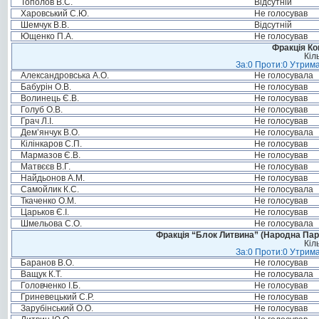
Тополов В.С.
Відсутній
Харовський С.Ю.
Не голосував
Шемчук В.В.
Відсутній
Ющенко П.А.
Не голосував
Фракція Ком
Кіл
За:0 Проти:0 Утрима
Александровська А.О.
Не голосувала
Бабурін О.В.
Не голосував
Волинець Є.В.
Не голосував
Голуб О.В.
Не голосував
Грач Л.І.
Не голосував
Дем’янчук В.О.
Не голосувала
Кілінкаров С.П.
Не голосував
Мармазов Є.В.
Не голосував
Матвєєв В.Г.
Не голосував
Найдьонов А.М.
Не голосував
Самойлик К.С.
Не голосувала
Ткаченко О.М.
Не голосував
Царьков Є.І.
Не голосував
Шмельова С.О.
Не голосувала
Фракція “Блок Литвина” (Народна Парті
Кіл
За:0 Проти:0 Утрима
Баранов В.О.
Не голосував
Ващук К.Т.
Не голосувала
Головченко І.Б.
Не голосував
Гриневецький С.Р.
Не голосував
Зарубінський О.О.
Не голосував