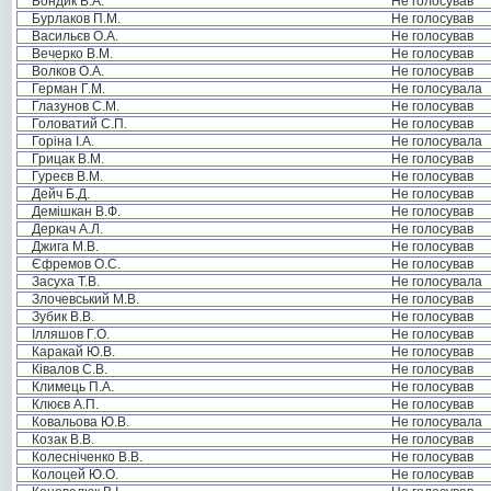
Бондик В.А.
Не голосував
Бурлаков П.М.
Не голосував
Васильєв О.А.
Не голосував
Вечерко В.М.
Не голосував
Волков О.А.
Не голосував
Герман Г.М.
Не голосувала
Глазунов С.М.
Не голосував
Головатий С.П.
Не голосував
Горіна І.А.
Не голосувала
Грицак В.М.
Не голосував
Гуреєв В.М.
Не голосував
Дейч Б.Д.
Не голосував
Демішкан В.Ф.
Не голосував
Деркач А.Л.
Не голосував
Джига М.В.
Не голосував
Єфремов О.С.
Не голосував
Засуха Т.В.
Не голосувала
Злочевський М.В.
Не голосував
Зубик В.В.
Не голосував
Ілляшов Г.О.
Не голосував
Каракай Ю.В.
Не голосував
Ківалов С.В.
Не голосував
Климець П.А.
Не голосував
Клюєв А.П.
Не голосував
Ковальова Ю.В.
Не голосувала
Козак В.В.
Не голосував
Колесніченко В.В.
Не голосував
Колоцей Ю.О.
Не голосував