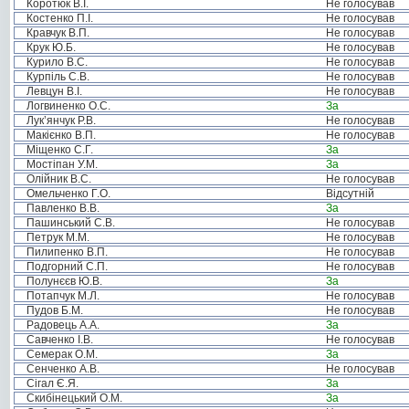
Коротюк В.І.
Не голосував
Костенко П.І.
Не голосував
Кравчук В.П.
Не голосував
Крук Ю.Б.
Не голосував
Курило В.С.
Не голосував
Курпіль С.В.
Не голосував
Левцун В.І.
Не голосував
Логвиненко О.С.
За
Лук’янчук Р.В.
Не голосував
Макієнко В.П.
Не голосував
Міщенко С.Г.
За
Мостіпан У.М.
За
Олійник В.С.
Не голосував
Омельченко Г.О.
Відсутній
Павленко В.В.
За
Пашинський С.В.
Не голосував
Петрук М.М.
Не голосував
Пилипенко В.П.
Не голосував
Подгорний С.П.
Не голосував
Полунєєв Ю.В.
За
Потапчук М.Л.
Не голосував
Пудов Б.М.
Не голосував
Радовець А.А.
За
Савченко І.В.
Не голосував
Семерак О.М.
За
Сенченко А.В.
Не голосував
Сігал Є.Я.
За
Скибінецький О.М.
За