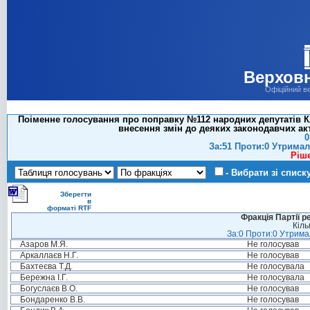
Верховн
Офіційний в
Поіменне голосування про поправку №112 народних депутатів Кл
внесення змін до деяких законодавчих ак
0
За:51 Проти:0 Утримал
Ріш
- Вибрати зі списк
Зберегти
в
форматі RTF
Фракція Партії р
Кіль
За:0 Проти:0 Утримал
Азаров М.Я.
Не голосував
Аркаллаєв Н.Г.
Не голосував
Бахтеєва Т.Д.
Не голосувала
Бережна І.Г.
Не голосувала
Богуслаєв В.О.
Не голосував
Бондаренко В.В.
Не голосував