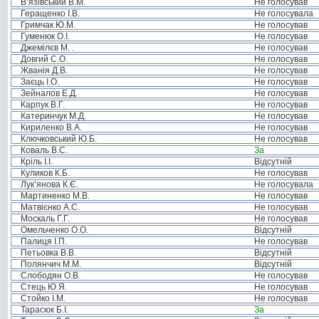
В’язівський В.М.
Не голосував
Геращенко І.В.
Не голосувала
Гримчак Ю.М.
Не голосував
Гуменюк О.І.
Не голосував
Джемілєв М. .
Не голосував
Довгий С.О.
Не голосував
Жванія Д.В.
Не голосував
Заєць І.О.
Не голосував
Зейналов Е.Д.
Не голосував
Карпук В.Г.
Не голосував
Катеринчук М.Д.
Не голосував
Кириленко В.А.
Не голосував
Ключковський Ю.Б.
Не голосував
Коваль В.С.
За
Кріль І.І.
Відсутній
Куликов К.Б.
Не голосував
Лук’янова К.Є.
Не голосувала
Мартиненко М.В.
Не голосував
Матвієнко А.С.
Не голосував
Москаль Г.Г.
Не голосував
Омельченко О.О.
Відсутній
Палиця І.П.
Не голосував
Петьовка В.В.
Відсутній
Полянчич М.М.
Відсутній
Слободян О.В.
Не голосував
Стець Ю.Я.
Не голосував
Стойко І.М.
Не голосував
Тарасюк Б.І.
За